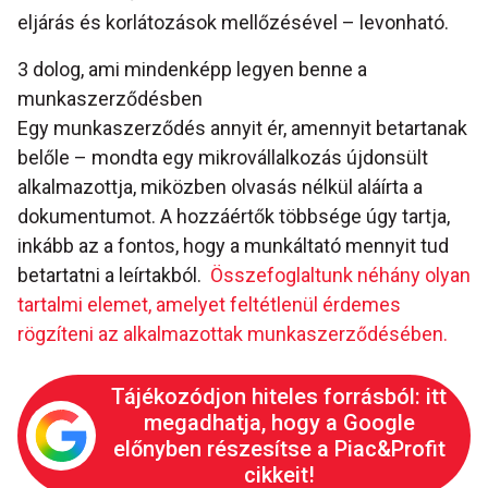
eljárás és korlátozások mellőzésével – levonható.
3 dolog, ami mindenképp legyen benne a
munkaszerződésben
Egy munkaszerződés annyit ér, amennyit betartanak
belőle – mondta egy mikrovállalkozás újdonsült
alkalmazottja, miközben olvasás nélkül aláírta a
dokumentumot. A hozzáértők többsége úgy tartja,
inkább az a fontos, hogy a munkáltató mennyit tud
betartatni a leírtakból.
Összefoglaltunk néhány olyan
tartalmi elemet, amelyet feltétlenül érdemes
rögzíteni az alkalmazottak munkaszerződésében.
Tájékozódjon hiteles forrásból: itt
megadhatja, hogy a Google
előnyben részesítse a Piac&Profit
cikkeit!