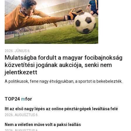
2026. JÚNIUS 6.
Mulatságba fordult a magyar focibajnokság
közvetítési jogának aukciója, senki nem
jelentkezett
A politikusok, fene nagy étvágyukban, a sportot is bekebelezték.
TOP24
m
for
Itt az első nagy lépés az online pénztárgépek leváltása felé
2026. AUGUSZTUS 6.
Nem a véletlen műve volt a paksi leállás
2026. AUGUSZTUS 6.