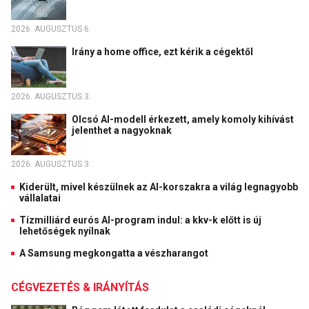
2026. AUGUSZTUS 6.
Irány a home office, ezt kérik a cégektől
2026. AUGUSZTUS 3.
Olcsó AI-modell érkezett, amely komoly kihívást
jelenthet a nagyoknak
2026. AUGUSZTUS 3.
Kiderült, mivel készülnek az AI-korszakra a világ legnagyobb
vállalatai
Tízmilliárd eurós AI-program indul: a kkv-k előtt is új
lehetőségek nyílnak
A Samsung megkongatta a vészharangot
CÉGVEZETÉS & IRÁNYÍTÁS