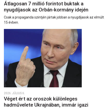
Átlagosan 7 millió forintot buktak a
nyugdíjasok az Orbán-kormány idején
Csak a propaganda szintjén jártak jobban a nyugdíjasok az elmúlt
15 évben.
2026. JÚLIUS 6.
Véget ért az oroszok különleges
hadművelete Ukrajnában, immár igazi