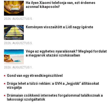
Ha ilyen Xiaomi telefonja van, ezt érdemes
azonnal kikapcsolni!
2026. AUGUSZTUS 5.
Keményen visszaütött a Lidl nagy ígérete
2026. AUGUSZTUS 5.
Vége az egyhetes nyaralásnak? Meglepő fordulat
a magyarok utazási szokásaiban
2026. AUGUSZTUS 1.
Gond van egy étrendkiegészítővel
Drága lehet a túlzó reklám: a GVH a „legjobb” állításokat
vizsgálja
Drámaian csökkenő internetes forgalommal találkoznak a
lakossági szolgáltatók