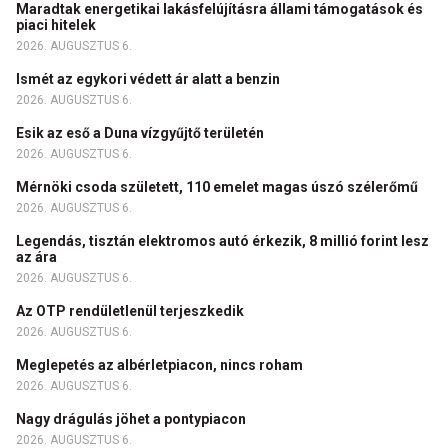
Maradtak energetikai lakásfelújításra állami támogatások és
piaci hitelek
2026. AUGUSZTUS 6.
Ismét az egykori védett ár alatt a benzin
2026. AUGUSZTUS 6.
Esik az eső a Duna vízgyűjtő területén
2026. AUGUSZTUS 6.
Mérnöki csoda született, 110 emelet magas úszó szélerőmű
2026. AUGUSZTUS 6.
Legendás, tisztán elektromos autó érkezik, 8 millió forint lesz
az ára
2026. AUGUSZTUS 6.
Az OTP rendületlenül terjeszkedik
2026. AUGUSZTUS 6.
Meglepetés az albérletpiacon, nincs roham
2026. AUGUSZTUS 6.
Nagy drágulás jöhet a pontypiacon
2026. AUGUSZTUS 6.