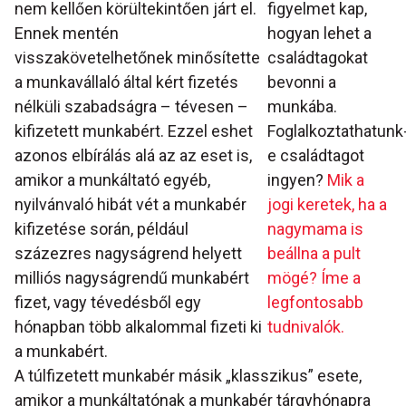
nem kellően körültekintően járt el.
figyelmet kap,
Ennek mentén
hogyan lehet a
visszakövetelhetőnek minősítette
családtagokat
a munkavállaló által kért fizetés
bevonni a
nélküli szabadságra – tévesen –
munkába.
kifizetett munkabért. Ezzel eshet
Foglalkoztathatunk
azonos elbírálás alá az az eset is,
e családtagot
amikor a munkáltató egyéb,
ingyen?
Mik a
nyilvánvaló hibát vét a munkabér
jogi keretek, ha a
kifizetése során, például
nagymama is
százezres nagyságrend helyett
beállna a pult
milliós nagyságrendű munkabért
mögé? Íme a
fizet, vagy tévedésből egy
legfontosabb
hónapban több alkalommal fizeti ki
tudnivalók.
a munkabért.
A túlfizetett munkabér másik „klasszikus” esete,
amikor a munkáltatónak a munkabér tárgyhónapra