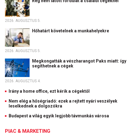
Rég nem látott fordulat a családi cégeknél
2026. AUGUSZTUS 5.
Hőhatárt követelnek a munkahelyekre
2026. AUGUSZTUS 5.
Megkongatták a vészharangot Paks miatt: így
segíthetnek a cégek
2026. AUGUSZTUS 4.
Irány a home office, ezt kérik a cégektől
Nem elég a hőségriadó: ezek a rejtett nyári veszélyek
leselkednek a dolgozókra
Budapest a világ egyik legjobb távmunkás városa
PIAC & MARKETING