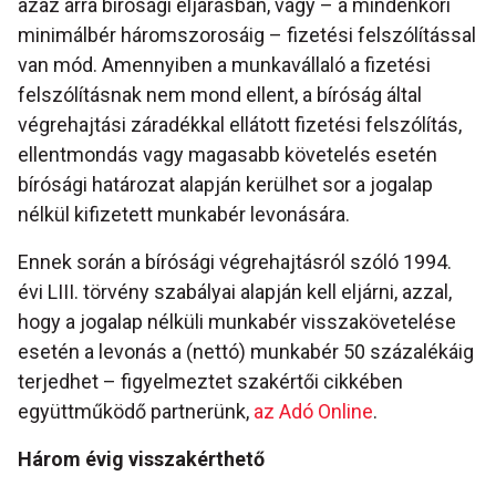
azaz arra bírósági eljárásban, vagy – a mindenkori
minimálbér háromszorosáig – fizetési felszólítással
van mód. Amennyiben a munkavállaló a fizetési
felszólításnak nem mond ellent, a bíróság által
végrehajtási záradékkal ellátott fizetési felszólítás,
ellentmondás vagy magasabb követelés esetén
bírósági határozat alapján kerülhet sor a jogalap
nélkül kifizetett munkabér levonására.
Ennek során a bírósági végrehajtásról szóló 1994.
évi LIII. törvény szabályai alapján kell eljárni, azzal,
hogy a jogalap nélküli munkabér visszakövetelése
esetén a levonás a (nettó) munkabér 50 százalékáig
terjedhet – figyelmeztet szakértői cikkében
együttműködő partnerünk,
az Adó Online
.
Három évig visszakérthető