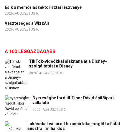
Esik a memóriaszektor sztárrészvénye
2026. AUGUSZTUS 6.
Veszteséges a WizzAir
2026. AUGUSZTUS 6.
A 100 LEGGAZDAGABB
TikTok-videókkal alakítaná át a Disney+
szolgáltatást a Disney
2026. AUGUSZTUS 6.
Nyereségbe fordult Tibor Dávid építőipari
vállalata
2026. AUGUSZTUS 6.
Lakásokat vásárolt luxusbirtoka mögött a fiatal
ausztrál milliárdos