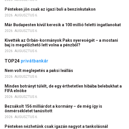
Pénteken jön csak az igazi buli a benzinkutakon
2026. AUGUSZTUS 6.
Már Budapesten kívül keresik a 100 millió feletti ingatlanokat
2026. AUGUSZTUS 6.
Kivették az Orbán-kormányok Paks nyereségét – a mostani
baj is megelőzhető lett volna a pénzből?
2026. AUGUSZTUS 6.
TOP24
privátbankár
Nem volt meglepetés a paksi leállás
2026. AUGUSZTUS 6.
Minden botrányt túlélt, de egy érthetetlen hibába belebukhat a
FIFA elnöke
2026. AUGUSZTUS 6.
Bezsákolt 156 milliárdot a kormány – de még így is
önmérsékletet tanúsított
2026. AUGUSZTUS 6.
Pénteken nézhetünk csak igazán nagyot a tankolásnál