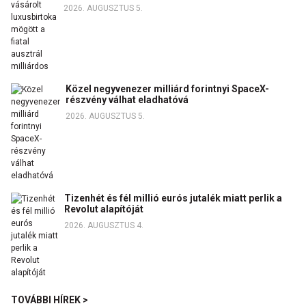
2026. AUGUSZTUS 5.
Közel negyvenezer milliárd forintnyi SpaceX-
részvény válhat eladhatóvá
2026. AUGUSZTUS 5.
Tizenhét és fél millió eurós jutalék miatt perlik a
Revolut alapítóját
2026. AUGUSZTUS 4.
TOVÁBBI HÍREK >