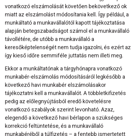
vonatkozó elszámolását követően bekövetkező ok
miatt az elszámolást módosítania kell. Így például, a
munkáltató a munkavállalótól kapott tájékoztatása
alapján betegszabadságot számol el a munkavállaló
távollétére, de utóbb a munkavállaló a
keresőképtelenségét nem tudja igazolni, és ezért az
így kieső időre semmiféle juttatás nem illeti meg.
Ekkor a munkáltatónak a tárgyhónapra vonatkozó
munkabér-elszámolás módosításáról legkésőbb a
következő havi munkabér elszámolásakor
tájékoztatni kell a munkavállalót. A többletkifizetés
pedig az előlegnyújtásból eredő követelésre
vonatkozó szabályok szerint levonható. Azaz,
elegendő a következő havi bérlapon a szükséges
korrekció feltüntetése, és a munkavállaló
munkabéréből a túlfizetés – a fentebb ismertetett