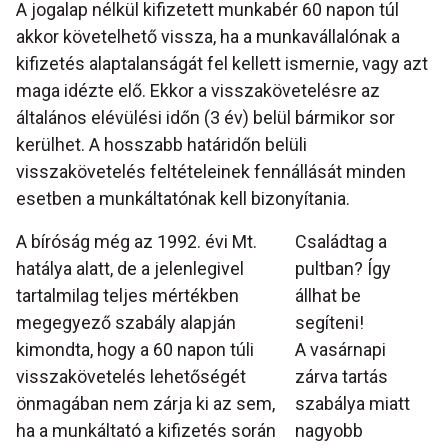
A jogalap nélkül kifizetett munkabér 60 napon túl
akkor követelhető vissza, ha a munkavállalónak a
kifizetés alaptalanságát fel kellett ismernie, vagy azt
maga idézte elő. Ekkor a visszakövetelésre az
általános elévülési időn (3 év) belül bármikor sor
kerülhet. A hosszabb határidőn belüli
visszakövetelés feltételeinek fennállását minden
esetben a munkáltatónak kell bizonyítania.
A bíróság még az 1992. évi Mt.
Családtag a
hatálya alatt, de a jelenlegivel
pultban? Így
tartalmilag teljes mértékben
állhat be
megegyező szabály alapján
segíteni!
kimondta, hogy a 60 napon túli
A vasárnapi
visszakövetelés lehetőségét
zárva tartás
önmagában nem zárja ki az sem,
szabálya miatt
ha a munkáltató a kifizetés során
nagyobb