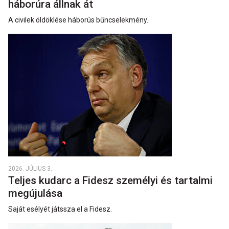
háborúra állnak át
A civilek öldöklése háborús bűncselekmény.
2026. JÚLIUS 3.
Teljes kudarc a Fidesz személyi és tartalmi
megújulása
Saját esélyét játssza el a Fidesz.