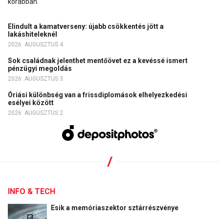
korábban.
Elindult a kamatverseny: újabb csökkentés jött a
lakáshiteleknél
2026. AUGUSZTUS 4.
Sok családnak jelenthet mentőövet ez a kevéssé ismert
pénzügyi megoldás
2026. AUGUSZTUS 3.
Óriási különbség van a frissdiplomások elhelyezkedési
esélyei között
2026. AUGUSZTUS 2.
INFO & TECH
Esik a memóriaszektor sztárrészvénye