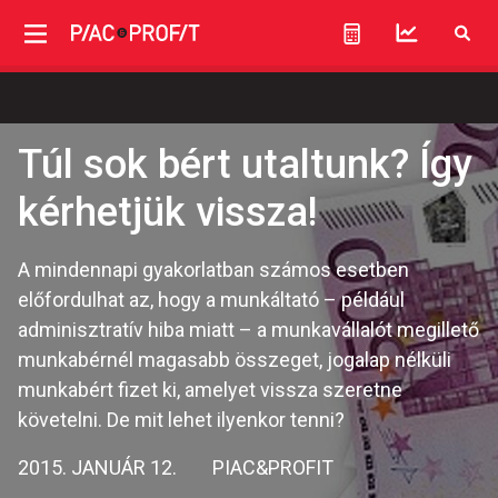
Túl sok bért utaltunk? Így
kérhetjük vissza!
A mindennapi gyakorlatban számos esetben
előfordulhat az, hogy a munkáltató – például
adminisztratív hiba miatt – a munkavállalót megillető
munkabérnél magasabb összeget, jogalap nélküli
munkabért fizet ki, amelyet vissza szeretne
követelni. De mit lehet ilyenkor tenni?
2015. JANUÁR 12.
PIAC&PROFIT