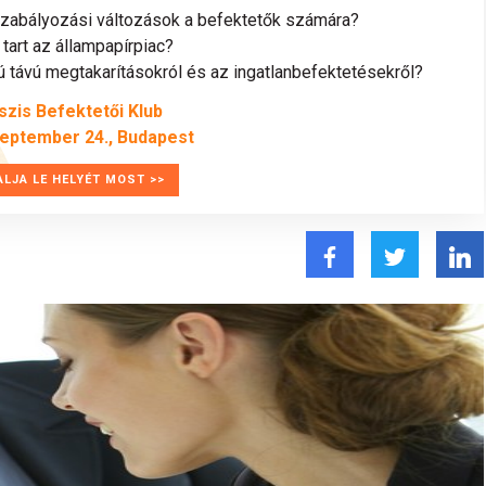
szabályozási változások a befektetők számára?
tart az állampapírpiac?
távú megtakarításokról és az ingatlanbefektetésekről?
szis Befektetői Klub
zeptember 24., Budapest
ALJA LE HELYÉT MOST >>