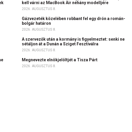
ek
kell várni az MacBook Air néhány modelljére
2026. AUGUSZTUS 8.
Gázvezeték közelében robbant fel egy drón a román-
bolgár határon
2026. AUGUSZTUS 8.
A szervezők után a kormány is figyelmeztet: senki ne
sétáljon át a Dunán a Sziget Fesztiválra
2026. AUGUSZTUS 8.
ne
Megnevezte elnökjelöltjét a Tisza Párt
2026. AUGUSZTUS 8.