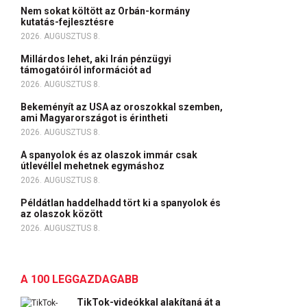
Nem sokat költött az Orbán-kormány
kutatás-fejlesztésre
2026. AUGUSZTUS 8.
Millárdos lehet, aki Irán pénzügyi
támogatóiról információt ad
2026. AUGUSZTUS 8.
Bekeményít az USA az oroszokkal szemben,
ami Magyarországot is érintheti
2026. AUGUSZTUS 8.
A spanyolok és az olaszok immár csak
útlevéllel mehetnek egymáshoz
2026. AUGUSZTUS 8.
Példátlan haddelhadd tört ki a spanyolok és
az olaszok között
2026. AUGUSZTUS 8.
A 100 LEGGAZDAGABB
TikTok-videókkal alakítaná át a