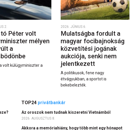
US 2.
2026. JÚNIUS 6.
rtó Péter volt
Mulatságba fordult a
yminiszter mélyen
magyar focibajnokság
últ a
közvetítési jogának
sbödönbe
aukciója, senki nem
jelentkezett
a volt külügyminiszter a
A politikusok, fene nagy
étvágyukban, a sportot is
bekebelezték.
TOP24
privátbankár
heze?
Az oroszok nem tudnak kiszeretni Vietnámból
2026. AUGUSZTUS 8.
Akkora a memóriahiány, hogy több mint egy hónapot