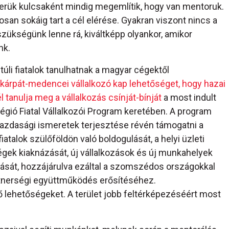
erük kulcsaként mindig megemlítik, hogy van mentoruk.
osan sokáig tart a cél elérése. Gyakran viszont nincs a
ükségünk lenne rá, kiváltképp olyankor, amikor
nk.
túli fiatalok tanulhatnak a magyar cégektől
l kárpát-medencei vállalkozó kap lehetőséget, hogy hazai
 tanulja meg a vállalkozás csínját-bínját
a most indult
égió Fiatal Vállalkozói Program keretében. A program
gazdasági ismeretek terjesztése révén támogatni a
iatalok szülőföldön való boldogulását, a helyi üzleti
gek kiaknázását, új vállalkozások és új munkahelyek
ását, hozzájárulva ezáltal a szomszédos országokkal
rtnerségi együttműködés erősítéséhez.
ő lehetőségeket. A terület jobb feltérképezéséért most