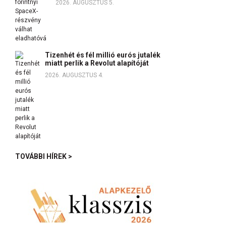
2026. AUGUSZTUS 5.
Tizenhét és fél millió eurós jutalék
miatt perlik a Revolut alapítóját
2026. AUGUSZTUS 4.
TOVÁBBI HÍREK >