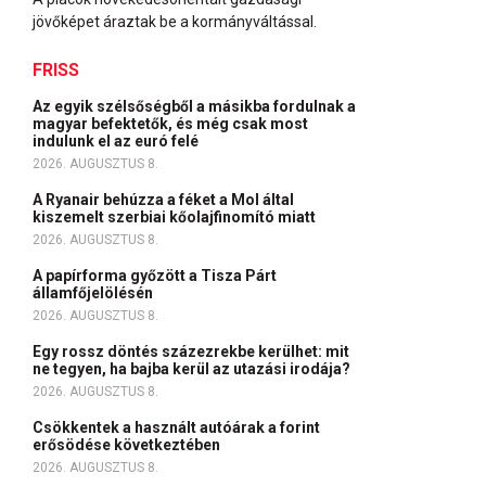
jövőképet áraztak be a kormányváltással.
FRISS
Az egyik szélsőségből a másikba fordulnak a
magyar befektetők, és még csak most
indulunk el az euró felé
2026. AUGUSZTUS 8.
A Ryanair behúzza a féket a Mol által
kiszemelt szerbiai kőolajfinomító miatt
2026. AUGUSZTUS 8.
A papírforma győzött a Tisza Párt
államfőjelölésén
2026. AUGUSZTUS 8.
Egy rossz döntés százezrekbe kerülhet: mit
ne tegyen, ha bajba kerül az utazási irodája?
2026. AUGUSZTUS 8.
Csökkentek a használt autóárak a forint
erősödése következtében
2026. AUGUSZTUS 8.