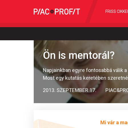
FRISS CIKKE
Ön is mentorál?
Napjainkban egyre fontosabbá válik 
Most egy kutatás keretében szeretnék 
2013. SZEPTEMBER 17.
PIAC&PR
Mi vár a ma