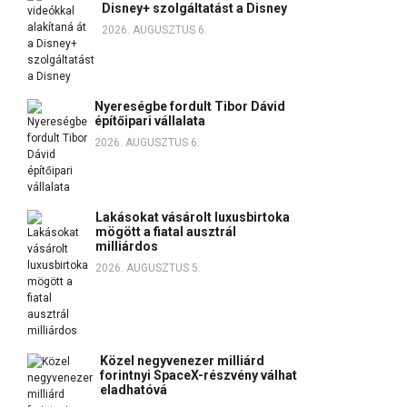
Disney+ szolgáltatást a Disney
2026. AUGUSZTUS 6.
Nyereségbe fordult Tibor Dávid
építőipari vállalata
2026. AUGUSZTUS 6.
Lakásokat vásárolt luxusbirtoka
mögött a fiatal ausztrál
milliárdos
2026. AUGUSZTUS 5.
Közel negyvenezer milliárd
forintnyi SpaceX-részvény válhat
eladhatóvá