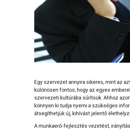
Egy szervezet annyira sikeres, mint az azt 
különösen fontos, hogy az egyes emberek 
szervezeti kultúrába sűrítsük. Ahhoz azon
könnyen ki tudja nyerni a szükséges info
átsegíthetjük új, kihívást jelentő élethelyz
A munkaerő-fejlesztés vezetést, irányítá