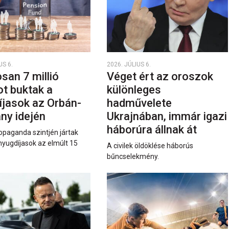
US 6.
2026. JÚLIUS 6.
san 7 millió
Véget ért az oroszok
ot buktak a
különleges
íjasok az Orbán-
hadművelete
ny idején
Ukrajnában, immár igazi
háborúra állnak át
opaganda szintjén jártak
nyugdíjasok az elmúlt 15
A civilek öldöklése háborús
bűncselekmény.