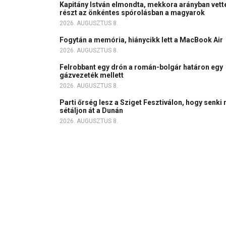
Kapitány István elmondta, mekkora arányban vett
részt az önkéntes spórolásban a magyarok
2026. AUGUSZTUS 8.
Fogytán a memória, hiánycikk lett a MacBook Air
2026. AUGUSZTUS 8.
Felrobbant egy drón a román-bolgár határon egy
gázvezeték mellett
2026. AUGUSZTUS 8.
Parti őrség lesz a Sziget Fesztiválon, hogy senki 
sétáljon át a Dunán
2026. AUGUSZTUS 8.