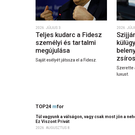
2026. JÚLIUS 3.
2026. JÚLI
Teljes kudarc a Fidesz
Szijjá
személyi és tartalmi
külüg
megújulása
beleny
zsíro
Saját esélyét játssza el a Fidesz.
Szerette 
luxust.
TOP24
m
for
Túl vagyunk a válságon, vagy csak most jön a ne
Ez Viszont Privát
2026. AUGUSZTUS 8.