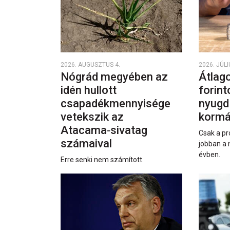
2026. AUGUSZTUS 4.
2026. JÚLI
Nógrád megyében az
Átlago
idén hullott
forint
csapadékmennyisége
nyugd
vetekszik az
kormá
Atacama‑sivatag
Csak a pr
számaival
jobban a 
évben.
Erre senki nem számított.