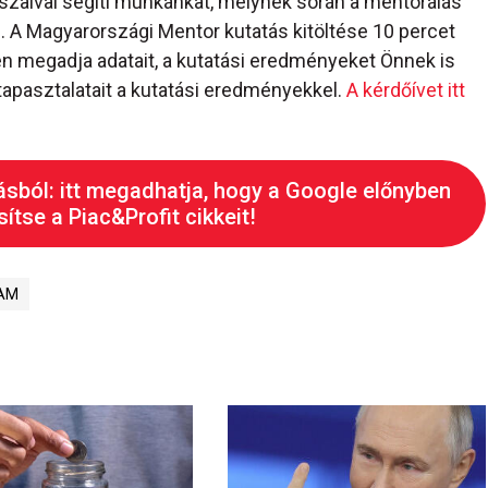
szaival segíti munkánkat, melynek során a mentorálás
 A Magyarországi Mentor kutatás kitöltése 10 percet
n megadja adatait, a kutatási eredményeket Önnek is
tapasztalatait a kutatási eredményekkel.
A kérdőívet itt
ásból: itt megadhatja, hogy a Google előnyben
ítse a Piac&Profit cikkeit!
AM