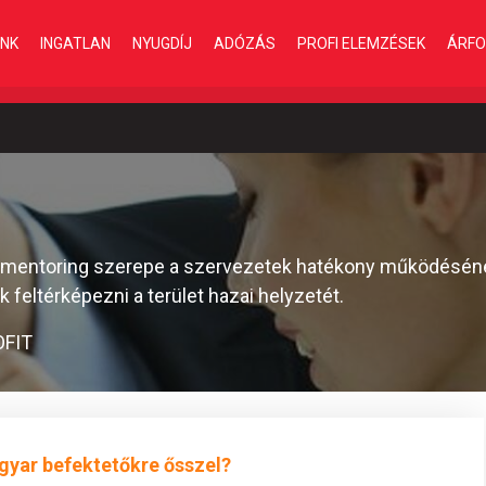
INK
INGATLAN
NYUGDÍJ
ADÓZÁS
PROFI ELEMZÉSEK
ÁRFO
a mentoring szerepe a szervezetek hatékony működésén
feltérképezni a terület hazai helyzetét.
OFIT
gyar befektetőkre ősszel?