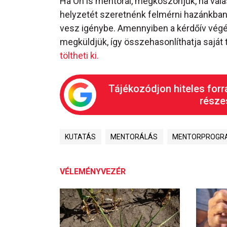
Ha Ön is mentorál, megköszönjük, ha vála
helyzetét szeretnénk felmérni hazánkban.
vesz igénybe. Amennyiben a kérdőív végé
megküldjük, így összehasonlíthatja saját 
töltheti ki.
Tájékozódjon hiteles forr
részes
KUTATÁS
MENTORÁLÁS
MENTORPROGR
VÉLEMÉNYVEZÉR