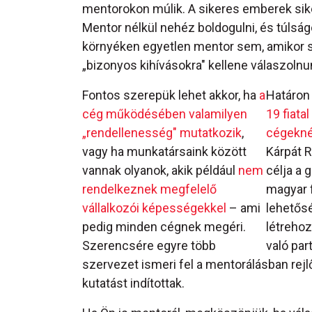
mentorokon múlik. A sikeres emberek sik
Mentor nélkül nehéz boldogulni, és túlság
környéken egyetlen mentor sem, amikor sz
„bizonyos kihívásokra" kellene válaszolnu
Fontos szerepük lehet akkor, ha
a
Határon 
cég működésében valamilyen
19 fiata
„rendellenesség" mutatkozik
,
cégeknél
vagy ha munkatársaink között
Kárpát R
vannak olyanok, akik például
nem
célja a 
rendelkeznek megfelelő
magyar f
vállalkozói képességekkel
– ami
lehetősé
pedig minden cégnek megéri.
létrehoz
Szerencsére egyre több
való pa
szervezet ismeri fel a mentorálásban rejl
kutatást indítottak.