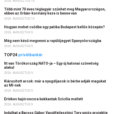
2026. AUGUSZTUS 10.
Több mint 70 éves téglagyár szűnhet meg Magyarországon,
ebben az Orbán-kormány keze is benne van
2026. AUGUSZTUS 10.
Hogyan mehet csődbe egy patika Budapest kellős közepén?
2026. AUGUSZTUS 9.
Még nem késő megvenni a repülőjegyet Spanyolországba
2026. AUGUSZTUS 9.
TOP24
privátbankár
Itt van Törökország NATO-ja – Egy új katonai szövetség
alakul
2026. AUGUSZTUS 9.
Kiárusított arcok: már a nyugdíjasok is bérbe adják magukat
az MI-nek
2026. AUGUSZTUS 9.
Értékes hajóroncsra bukkantak Szicília mellett
2026. AUGUSZTUS 9.
Indulhat a Baross Gábor Vasútfejlesztési Terv uniós projektje