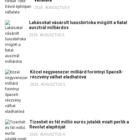
2026. AUGUSZTUS 6.
Lakásokat vásárolt luxusbirtoka mögött a fiatal
ausztrál milliárdos
2026. AUGUSZTUS 5.
Közel negyvenezer milliárd forintnyi SpaceX-
részvény válhat eladhatóvá
2026. AUGUSZTUS 5.
Tizenhét és fél millió eurós jutalék miatt perlik a
Revolut alapítóját
2026. AUGUSZTUS 4.