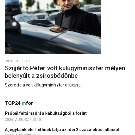
2026. JÚLIUS 2.
Szijjártó Péter volt külügyminiszter mélyen
belenyúlt a zsírosbödönbe
Szerette a volt külügyminiszter a luxust.
TOP24
m
for
Próbál feltámadni a kábultságból a forint
2026. AUGUSZTUS 10.
A jegybank elérhetőnek látja az idei 2 százalékos inflációt