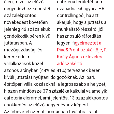
élen, mivel az előző
cafeteria területét sem
negyedévhez képest 8
szabadna kihagyni a HR
százalékpontos
controllingból, ha azt
növekedést követően
akarjuk, hogy a juttatás a
jelenleg 46 százalékuk
munkáltató részéről jól
gondolkodik béren kívüli
hasznosuló ráfordítás
juttatásban. A
legyen, fi
gyelmeztet a
mezőgazdasági és
Piac&Profit szakértője, P.
kereskedelmi
Király Ágnes okleveles
vállalkozások közel
adószakértő.
azonos arányban (44% és 41%) terveznek béren
kívüli juttatást nyújtani dolgozóiknak. Az ipari,
építőipari vállalkozásoknál a legrosszabb a helyzet,
hiszen mindössze 37 százaléka kalkulál valamelyik
cafeteria elemmel, ami jelentős, 13 százalékpontos
csökkenés az előző negyedévhez képest.
Az árbevétel szerinti bontásban továbbra is jól