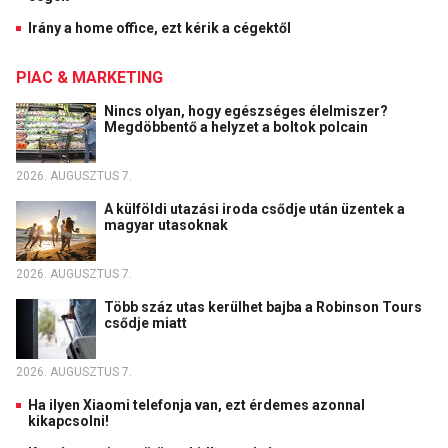
Irány a home office, ezt kérik a cégektől
PIAC & MARKETING
Nincs olyan, hogy egészséges élelmiszer?
Megdöbbentő a helyzet a boltok polcain
2026. AUGUSZTUS 7.
A külföldi utazási iroda csődje után üzentek a
magyar utasoknak
2026. AUGUSZTUS 7.
Több száz utas kerülhet bajba a Robinson Tours
csődje miatt
2026. AUGUSZTUS 7.
Ha ilyen Xiaomi telefonja van, ezt érdemes azonnal
kikapcsolni!