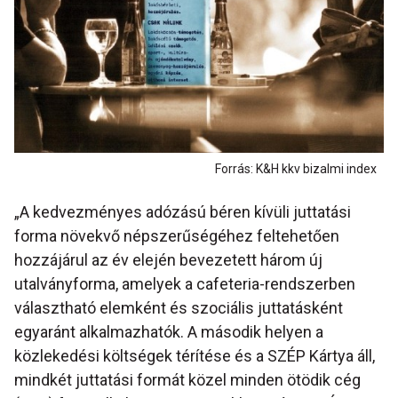
Forrás: K&H kkv bizalmi index
„A kedvezményes adózású béren kívüli juttatási
forma növekvő népszerűségéhez feltehetően
hozzájárul az év elején bevezetett három új
utalványforma, amelyek a cafeteria-rendszerben
választható elemként és szociális juttatásként
egyaránt alkalmazhatók. A második helyen a
közlekedési költségek térítése és a SZÉP Kártya áll,
mindkét juttatási formát közel minden ötödik cég