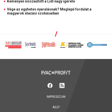
Keményen visszaütött a Lidl nagy ígérete
Vége az egyhetes nyaralásnak? Meglepő fordulat a
magyarok utazási szokásaiban
IMPRESSZUM
ÁSZF