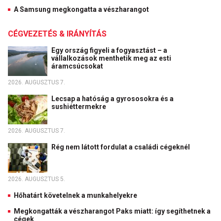
A Samsung megkongatta a vészharangot
CÉGVEZETÉS & IRÁNYÍTÁS
Egy ország figyeli a fogyasztást – a
vállalkozások menthetik meg az esti
áramcsúcsokat
2026. AUGUSZTUS 7.
Lecsap a hatóság a gyrososokra és a
sushiéttermekre
2026. AUGUSZTUS 7.
Rég nem látott fordulat a családi cégeknél
2026. AUGUSZTUS 5.
Hőhatárt követelnek a munkahelyekre
Megkongatták a vészharangot Paks miatt: így segíthetnek a
cégek