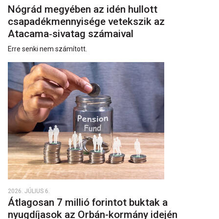
Nógrád megyében az idén hullott
csapadékmennyisége vetekszik az
Atacama‑sivatag számaival
Erre senki nem számított.
2026. JÚLIUS 6.
Átlagosan 7 millió forintot buktak a
nyugdíjasok az Orbán-kormány idején