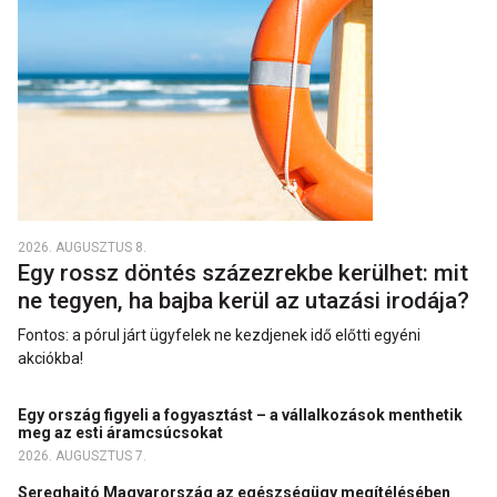
2026. AUGUSZTUS 8.
Egy rossz döntés százezrekbe kerülhet: mit
ne tegyen, ha bajba kerül az utazási irodája?
Fontos: a pórul járt ügyfelek ne kezdjenek idő előtti egyéni
akciókba!
Egy ország figyeli a fogyasztást – a vállalkozások menthetik
meg az esti áramcsúcsokat
2026. AUGUSZTUS 7.
Sereghajtó Magyarország az egészségügy megítélésében