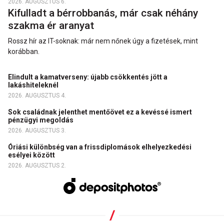
2026. AUGUSZTUS 6.
Kifulladt a bérrobbanás, már csak néhány
szakma ér aranyat
Rossz hír az IT-soknak: már nem nőnek úgy a fizetések, mint
korábban.
Elindult a kamatverseny: újabb csökkentés jött a
lakáshiteleknél
2026. AUGUSZTUS 4.
Sok családnak jelenthet mentőövet ez a kevéssé ismert
pénzügyi megoldás
2026. AUGUSZTUS 3.
Óriási különbség van a frissdiplomások elhelyezkedési
esélyei között
2026. AUGUSZTUS 2.