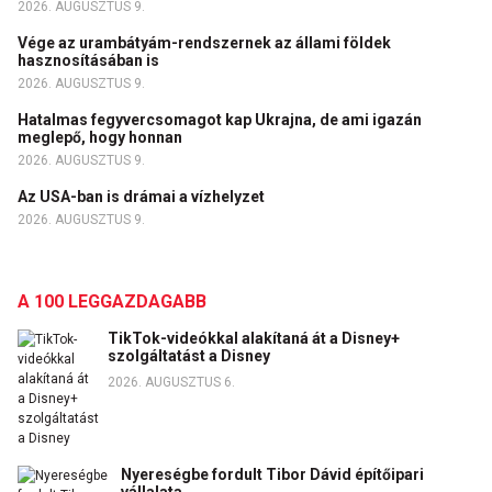
2026. AUGUSZTUS 9.
Vége az urambátyám-rendszernek az állami földek
hasznosításában is
2026. AUGUSZTUS 9.
Hatalmas fegyvercsomagot kap Ukrajna, de ami igazán
meglepő, hogy honnan
2026. AUGUSZTUS 9.
Az USA-ban is drámai a vízhelyzet
2026. AUGUSZTUS 9.
A 100 LEGGAZDAGABB
TikTok-videókkal alakítaná át a Disney+
szolgáltatást a Disney
2026. AUGUSZTUS 6.
Nyereségbe fordult Tibor Dávid építőipari
vállalata