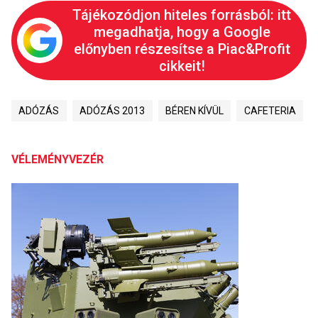
Tájékozódjon hiteles forrásból: itt
megadhatja, hogy a Google
előnyben részesítse a Piac&Profit
cikkeit!
ADÓZÁS
ADÓZÁS 2013
BÉREN KÍVÜL
CAFETERIA
VÉLEMÉNYVEZÉR