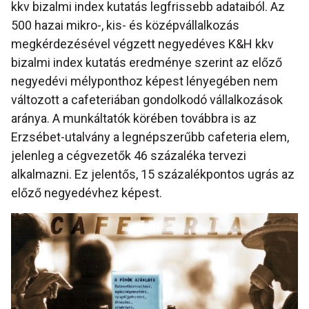
kkv bizalmi index kutatás legfrissebb adataiból. Az
500 hazai mikro-, kis- és középvállalkozás
megkérdezésével végzett negyedéves K&H kkv
bizalmi index kutatás eredménye szerint az előző
negyedévi mélyponthoz képest lényegében nem
változott a cafeteriában gondolkodó vállalkozások
aránya. A munkáltatók körében továbbra is az
Erzsébet-utalvány a legnépszerűbb cafeteria elem,
jelenleg a cégvezetők 46 százaléka tervezi
alkalmazni. Ez jelentős, 15 százalékpontos ugrás az
előző negyedévhez képest.