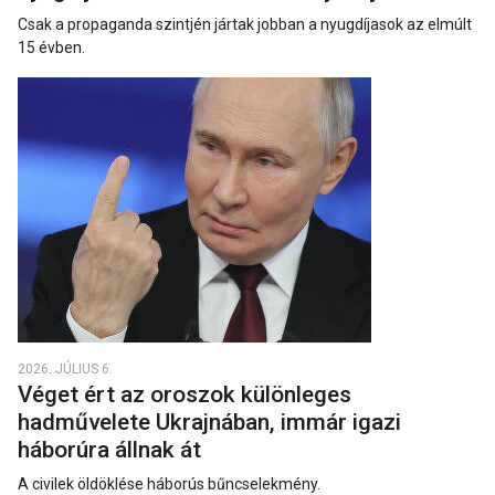
Csak a propaganda szintjén jártak jobban a nyugdíjasok az elmúlt
15 évben.
2026. JÚLIUS 6.
Véget ért az oroszok különleges
hadművelete Ukrajnában, immár igazi
háborúra állnak át
A civilek öldöklése háborús bűncselekmény.