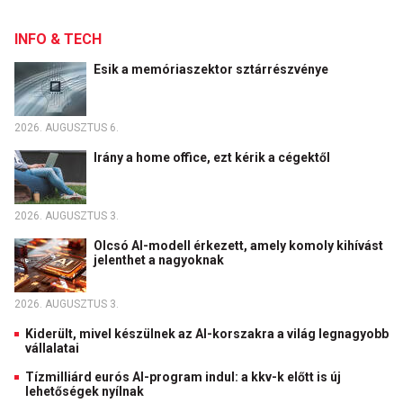
INFO & TECH
Esik a memóriaszektor sztárrészvénye
2026. AUGUSZTUS 6.
Irány a home office, ezt kérik a cégektől
2026. AUGUSZTUS 3.
Olcsó AI-modell érkezett, amely komoly kihívást
jelenthet a nagyoknak
2026. AUGUSZTUS 3.
Kiderült, mivel készülnek az AI-korszakra a világ legnagyobb
vállalatai
Tízmilliárd eurós AI-program indul: a kkv-k előtt is új
lehetőségek nyílnak