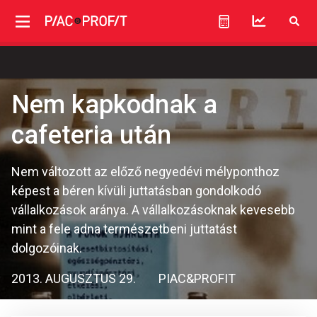
Nem kapkodnak a
cafeteria után
Nem változott az előző negyedévi mélyponthoz
képest a béren kívüli juttatásban gondolkodó
vállalkozások aránya. A vállalkozásoknak kevesebb
mint a fele adna természetbeni juttatást
dolgozóinak.
2013. AUGUSZTUS 29.
PIAC&PROFIT