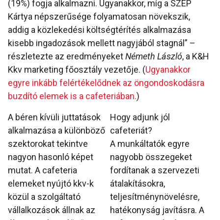
(19%) fogja alkalmazni. Ugyanakkor, míg a SZÉP
Kártya népszerűsége folyamatosan növekszik,
addig a közlekedési költségtérítés alkalmazása
kisebb ingadozások mellett nagyjából stagnál” –
részletezte az eredményeket
Németh László
, a K&H
Kkv marketing főosztály vezetője. (
Ugyanakkor
egyre inkább felértékelődnek az öngondoskodásra
buzdító elemek is a cafeteriában.
)
A béren kívüli juttatások
Hogy adjunk jól
alkalmazása a különböző
cafeteriát?
szektorokat tekintve
A munkáltatók egyre
nagyon hasonló képet
nagyobb összegeket
mutat. A cafeteria
fordítanak a szervezeti
elemeket nyújtó kkv-k
átalakításokra,
közül a szolgáltató
teljesítménynövelésre,
vállalkozások állnak az
hatékonyság javításra. A