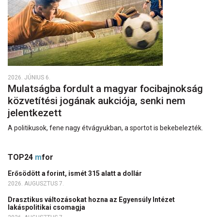
2026. JÚNIUS 6.
Mulatságba fordult a magyar focibajnokság
közvetítési jogának aukciója, senki nem
jelentkezett
A politikusok, fene nagy étvágyukban, a sportot is bekebelezték.
TOP24
m
for
Erősödött a forint, ismét 315 alatt a dollár
2026. AUGUSZTUS 7.
Drasztikus változásokat hozna az Egyensúly Intézet
lakáspolitikai csomagja