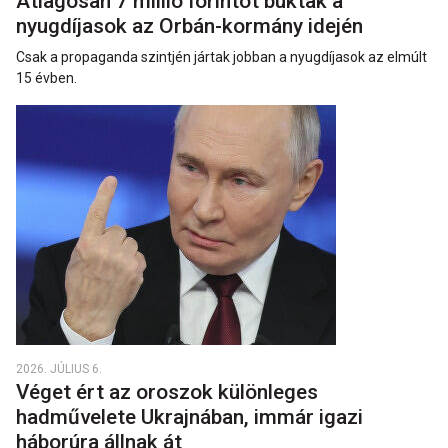
Átlagosan 7 millió forintot buktak a
nyugdíjasok az Orbán-kormány idején
Csak a propaganda szintjén jártak jobban a nyugdíjasok az elmúlt
15 évben.
2026. JÚLIUS 6.
Véget ért az oroszok különleges
hadművelete Ukrajnában, immár igazi
háborúra állnak át