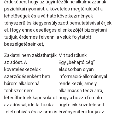
érdekében, hogy az ügyintézők ne alkalmazzanak
pszichikai nyomást, a követelés megtérülését a
lehetőségek és a várható következmények
tényszerű és kiegyensúlyozott bemutatásával érjék
el. Hogy ennek esetleges ellenkezőjét bizonyítani
tudjuk, érdemes felvenni a velük folytatott
beszélgetéseinket,
Zaklatni nem zaklathatják
Mit tud rólunk
az adóst. A
Egy „behajtó cég”
követeléskezelők
elsősorban olyan
szerződésenként heti
információ-állománnyal
három alkalomnál
rendelkezik, amely
többször nem
alkalmassá teszi arra,
létesíthetnek kapcsolatot
hogy a hozzá forduló
az adóssal, ide tartozik a
ügyfeleik követeléseit
telefonhívás és az sms is.
érvényesíteni tudja az