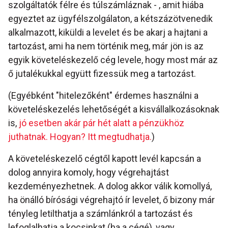
szolgáltatók félre és túlszámláznak - , amit hiába
egyeztet az ügyfélszolgálaton, a kétszázötvenedik
alkalmazott, kiküldi a levelet és be akarj a hajtani a
tartozást, ami ha nem történik meg, már jön is az
egyik követeléskezelő cég levele, hogy most már az
ő jutalékukkal együtt fizessük meg a tartozást.
(Egyébként "hitelezőként" érdemes használni a
követeléskezelés lehetőségét a kisvállalkozásoknak
is,
jó esetben akár pár hét alatt a pénzükhöz
juthatnak. Hogyan? Itt megtudhatja.
)
A követeléskezelő cégtől kapott levél kapcsán a
dolog annyira komoly, hogy végrehajtást
kezdeményezhetnek. A dolog akkor válik komollyá,
ha önálló bírósági végrehajtó ír levelet, ő bizony már
tényleg letilthatja a számlánkról a tartozást és
lefoglalhatja a kocsinkat (ha a cégé), vagy