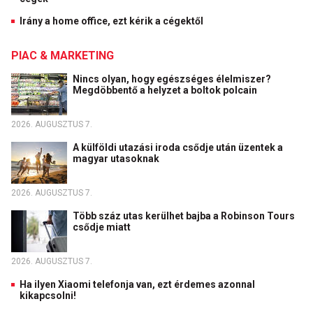
Irány a home office, ezt kérik a cégektől
PIAC & MARKETING
Nincs olyan, hogy egészséges élelmiszer?
Megdöbbentő a helyzet a boltok polcain
2026. AUGUSZTUS 7.
A külföldi utazási iroda csődje után üzentek a
magyar utasoknak
2026. AUGUSZTUS 7.
Több száz utas kerülhet bajba a Robinson Tours
csődje miatt
2026. AUGUSZTUS 7.
Ha ilyen Xiaomi telefonja van, ezt érdemes azonnal
kikapcsolni!