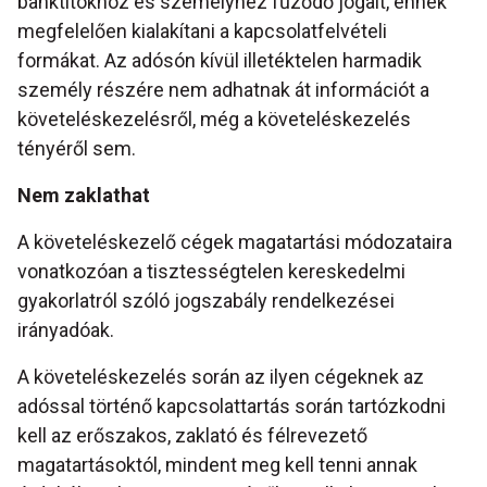
banktitokhoz és személyhez fűződő jogait, ennek
megfelelően kialakítani a kapcsolatfelvételi
formákat. Az adósón kívül illetéktelen harmadik
személy részére nem adhatnak át információt a
követeléskezelésről, még a követeléskezelés
tényéről sem.
Nem zaklathat
A követeléskezelő cégek magatartási módozataira
vonatkozóan a tisztességtelen kereskedelmi
gyakorlatról szóló jogszabály rendelkezései
irányadóak.
A követeléskezelés során az ilyen cégeknek az
adóssal történő kapcsolattartás során tartózkodni
kell az erőszakos, zaklató és félrevezető
magatartásoktól, mindent meg kell tenni annak