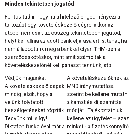
Minden tekintetben jogutód
Fontos tudni, hogy ha a hitelező engedményezi a
tartozást egy követeléskezelő cégre, akkor az
utóbbi nemcsak az összeg tekintetében jogutód,
helyt kell állnia az adott bank eljárásaiért is, tehát, ha
nem állapodtunk meg a bankkal olyan THM-ben a
szerződéskötéskor, mint amit számoltak a
követeléskezelőnél kell panaszt tennünk, stb.
Védjük magunkat
A követeléskezelőknek az
A követeléskezelő cégek
MNB iránymutatása
mindig jelzik, hogy a
szerint be kellene mutatni
velünk folytatott
a kamat és díjszámítás
beszélgetéseket rögzítik.
módját. Tájékoztatniuk
Tegyünk mi is így!
kellene az ügyfelet – azaz
Diktafon funkcióval már a
minket - a fizetéskönnyítő