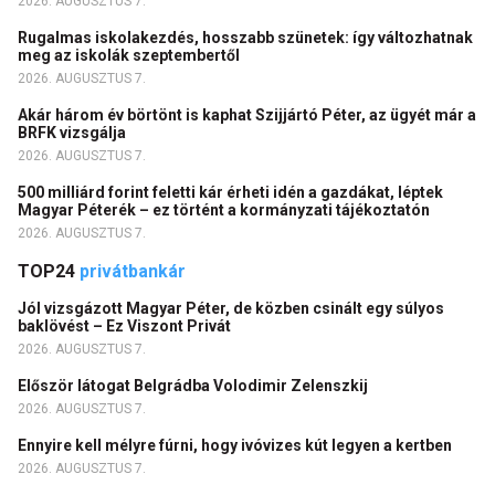
2026. AUGUSZTUS 7.
Rugalmas iskolakezdés, hosszabb szünetek: így változhatnak
meg az iskolák szeptembertől
2026. AUGUSZTUS 7.
Akár három év börtönt is kaphat Szijjártó Péter, az ügyét már a
BRFK vizsgálja
2026. AUGUSZTUS 7.
500 milliárd forint feletti kár érheti idén a gazdákat, léptek
Magyar Péterék – ez történt a kormányzati tájékoztatón
2026. AUGUSZTUS 7.
TOP24
privátbankár
Jól vizsgázott Magyar Péter, de közben csinált egy súlyos
baklövést – Ez Viszont Privát
2026. AUGUSZTUS 7.
Először látogat Belgrádba Volodimir Zelenszkij
2026. AUGUSZTUS 7.
Ennyire kell mélyre fúrni, hogy ivóvizes kút legyen a kertben
2026. AUGUSZTUS 7.