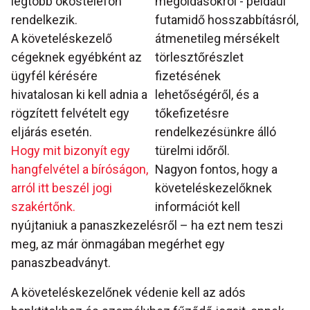
legtöbb okostelefon
megoldásokról - például
rendelkezik.
futamidő hosszabbításról,
A követeléskezelő
átmenetileg mérsékelt
cégeknek egyébként az
törlesztőrészlet
ügyfél kérésére
fizetésének
hivatalosan ki kell adnia a
lehetőségéről, és a
rögzített felvételt egy
tőkefizetésre
eljárás esetén.
rendelkezésünkre álló
Hogy mit bizonyít egy
türelmi időről.
hangfelvétel a bíróságon,
Nagyon fontos, hogy a
arról itt beszél jogi
követeléskezelőknek
szakértőnk.
információt kell
nyújtaniuk a panaszkezelésről – ha ezt nem teszi
meg, az már önmagában megérhet egy
panaszbeadványt.
A követeléskezelőnek védenie kell az adós