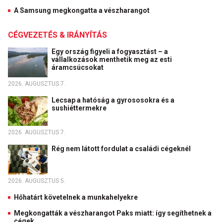
A Samsung megkongatta a vészharangot
CÉGVEZETÉS & IRÁNYÍTÁS
Egy ország figyeli a fogyasztást – a
vállalkozások menthetik meg az esti
áramcsúcsokat
2026. AUGUSZTUS 7.
Lecsap a hatóság a gyrososokra és a
sushiéttermekre
2026. AUGUSZTUS 7.
Rég nem látott fordulat a családi cégeknél
2026. AUGUSZTUS 5.
Hőhatárt követelnek a munkahelyekre
Megkongatták a vészharangot Paks miatt: így segíthetnek a
cégek