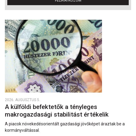
FELIRATKOZOM
2026. AUGUSZTUS 5.
A külföldi befektetők a tényleges
makrogazdasági stabilitást értékelik
A piacok növekedésorientált gazdasági jövőképet áraztak be a
kormányváltással.