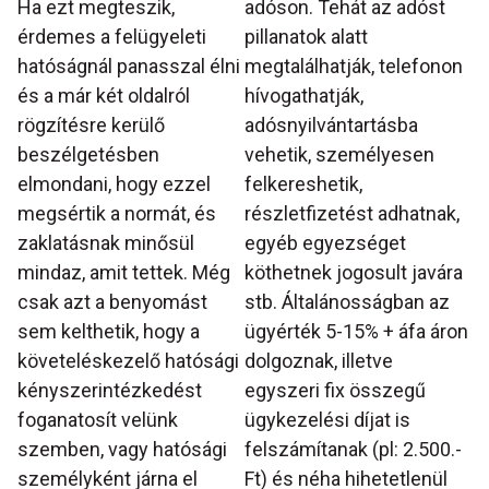
Ha ezt megteszik,
adóson. Tehát az adóst
érdemes a felügyeleti
pillanatok alatt
hatóságnál panasszal élni
megtalálhatják, telefonon
és a már két oldalról
hívogathatják,
rögzítésre kerülő
adósnyilvántartásba
beszélgetésben
vehetik, személyesen
elmondani, hogy ezzel
felkereshetik,
megsértik a normát, és
részletfizetést adhatnak,
zaklatásnak minősül
egyéb egyezséget
mindaz, amit tettek. Még
köthetnek jogosult javára
csak azt a benyomást
stb. Általánosságban az
sem kelthetik, hogy a
ügyérték 5-15% + áfa áron
követeléskezelő hatósági
dolgoznak, illetve
kényszerintézkedést
egyszeri fix összegű
foganatosít velünk
ügykezelési díjat is
szemben, vagy hatósági
felszámítanak (pl: 2.500.-
személyként járna el
Ft) és néha hihetetlenül