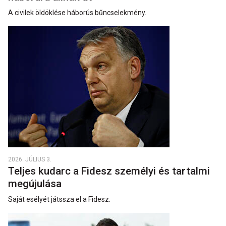
A civilek öldöklése háborús bűncselekmény.
2026. JÚLIUS 3.
Teljes kudarc a Fidesz személyi és tartalmi
megújulása
Saját esélyét játssza el a Fidesz.