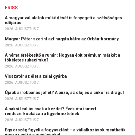
FRISS
A magyar vállalatok működését is fenyegeti a szélsőséges
időjárás
2026. AUGUSZTUS 7.
Magyar Péter szerint ezt hagyta hátra az Orbán-kormány
2026. AUGUSZTUS 7.
A néma értékesítő a ruhán: Hogyan épít prémium márkát a
tökéletes ruhacímke?
2026. AUGUSZTUS 7.
Visszatér az élet a zalai gyárba
2026. AUGUSZTUS 7.
Újabb árrobbanás jöhet? A búza, az olaj és a cukor is drágul
2026. AUGUSZTUS 7.
A paksi leállás csak a kezdet? Évek óta ismert
rendszerkockázatra figyelmeztetnek
2026. AUGUSZTUS 7.
Egy ország figyeli a fogyasztást – a vállalkozások menthetik
meg az esti áramcsúcsokat