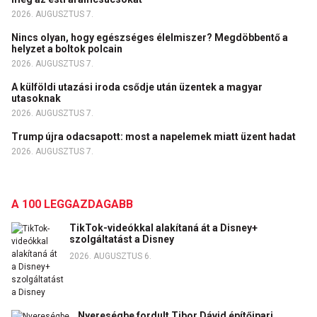
2026. AUGUSZTUS 7.
Nincs olyan, hogy egészséges élelmiszer? Megdöbbentő a
helyzet a boltok polcain
2026. AUGUSZTUS 7.
A külföldi utazási iroda csődje után üzentek a magyar
utasoknak
2026. AUGUSZTUS 7.
Trump újra odacsapott: most a napelemek miatt üzent hadat
2026. AUGUSZTUS 7.
A 100 LEGGAZDAGABB
TikTok-videókkal alakítaná át a Disney+
szolgáltatást a Disney
2026. AUGUSZTUS 6.
Nyereségbe fordult Tibor Dávid építőipari