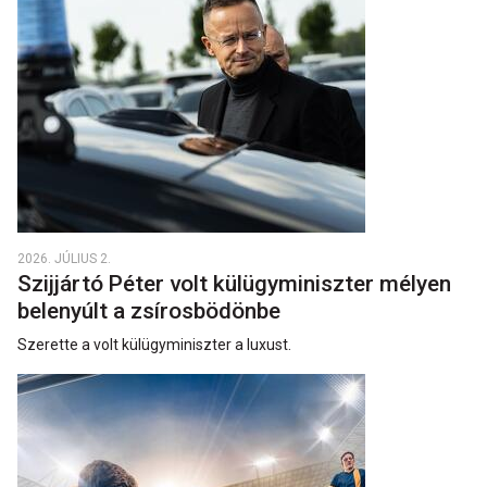
2026. JÚLIUS 2.
Szijjártó Péter volt külügyminiszter mélyen
belenyúlt a zsírosbödönbe
Szerette a volt külügyminiszter a luxust.