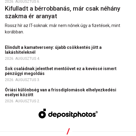
2026. AUGUSZTUS 6.
Kifulladt a bérrobbanás, már csak néhány
szakma ér aranyat
Rossz hír az IT-soknak: már nem nőnek úgy a fizetések, mint
korábban.
Elindult a kamatverseny: újabb csökkentés jött a
lakáshiteleknél
2026. AUGUSZTUS 4.
Sok családnak jelenthet mentőövet ez a kevéssé ismert
pénzügyi megoldás
2026. AUGUSZTUS 3.
Óriási különbség van a frissdiplomások elhelyezkedési
esélyei között
2026. AUGUSZTUS 2.