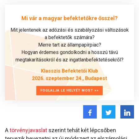
Mi vár a magyar befektetőkre ősszel?
Mit jelentenek az adózási és szabályozási változások
a befektetők számára?
Merre tart az állampapírpiac?
Hogyan érdemes gondolkodni a hosszú távú
megtakarításokról és az ingatlanbefektetésekről?
Klasszis Befektetői Klub
2026. szeptember 24., Budapest
FOGLALJA LE HELYÉT MOST >>
A
törvényjavaslat
szerint tehát két lépcsőben
tervezik bevezetni az új módszert az elszámolási