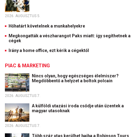
2026. AUGUSZTUS 5.
Hőhatárt követelnek a munkahelyekre
Megkongatták a vészharangot Paks miatt: így segíthetnek a
cégek
Irány a home office, ezt kérik a cégektől
PIAC & MARKETING
Nincs olyan, hogy egészséges élelmiszer?
Megdöbbentő a helyzet a boltok polcain
2026. AUGUSZTUS 7.
A külföldi utazási iroda csődje után üzentek a
magyar utasoknak
2026. AUGUSZTUS 7.
Több száz utas kerülhet bajba a Robinson Tours