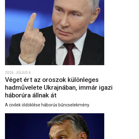
2026. JÚLIUS 6.
Véget ért az oroszok különleges
hadművelete Ukrajnában, immár igazi
háborúra állnak át
A civilek öldöklése háborús bűncselekmény.