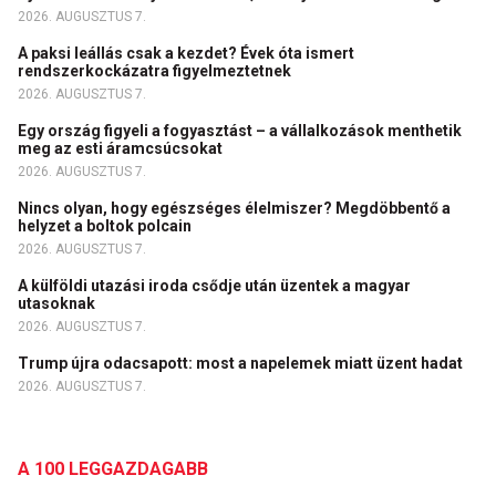
2026. AUGUSZTUS 7.
A paksi leállás csak a kezdet? Évek óta ismert
rendszerkockázatra figyelmeztetnek
2026. AUGUSZTUS 7.
Egy ország figyeli a fogyasztást – a vállalkozások menthetik
meg az esti áramcsúcsokat
2026. AUGUSZTUS 7.
Nincs olyan, hogy egészséges élelmiszer? Megdöbbentő a
helyzet a boltok polcain
2026. AUGUSZTUS 7.
A külföldi utazási iroda csődje után üzentek a magyar
utasoknak
2026. AUGUSZTUS 7.
Trump újra odacsapott: most a napelemek miatt üzent hadat
2026. AUGUSZTUS 7.
A 100 LEGGAZDAGABB