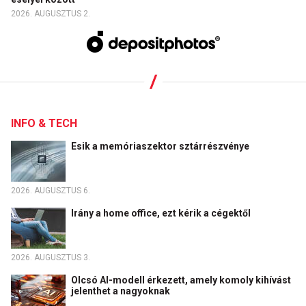
2026. AUGUSZTUS 2.
INFO & TECH
Esik a memóriaszektor sztárrészvénye
2026. AUGUSZTUS 6.
Irány a home office, ezt kérik a cégektől
2026. AUGUSZTUS 3.
Olcsó AI-modell érkezett, amely komoly kihívást
jelenthet a nagyoknak