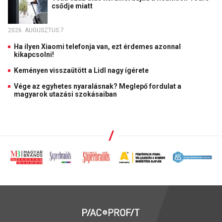
csődje miatt
2026. AUGUSZTUS 7.
Ha ilyen Xiaomi telefonja van, ezt érdemes azonnal
kikapcsolni!
Keményen visszaütött a Lidl nagy ígérete
Vége az egyhetes nyaralásnak? Meglepő fordulat a
magyarok utazási szokásaiban