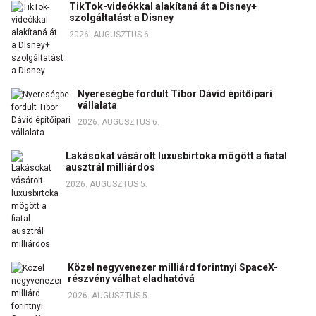
TikTok-videókkal alakítaná át a Disney+
szolgáltatást a Disney
2026. AUGUSZTUS 6.
Nyereségbe fordult Tibor Dávid építőipari
vállalata
2026. AUGUSZTUS 6.
Lakásokat vásárolt luxusbirtoka mögött a fiatal
ausztrál milliárdos
2026. AUGUSZTUS 5.
Közel negyvenezer milliárd forintnyi SpaceX-
részvény válhat eladhatóvá
2026. AUGUSZTUS 5.