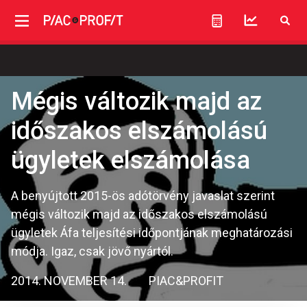
Mégis változik majd az
időszakos elszámolású
ügyletek elszámolása
A benyújtott 2015-ös adótörvény javaslat szerint
mégis változik majd az időszakos elszámolású
ügyletek Áfa teljesítési időpontjának meghatározási
módja. Igaz, csak jövő nyártól.
2014. NOVEMBER 14.
PIAC&PROFIT