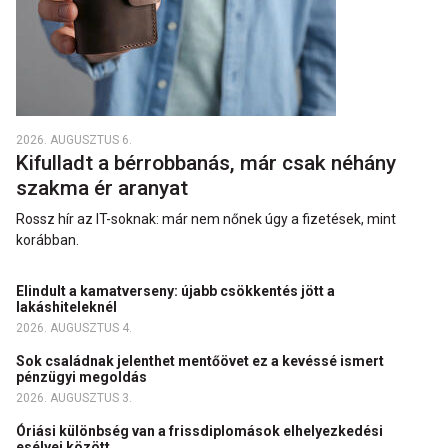
2026. AUGUSZTUS 6.
Kifulladt a bérrobbanás, már csak néhány
szakma ér aranyat
Rossz hír az IT-soknak: már nem nőnek úgy a fizetések, mint
korábban.
Elindult a kamatverseny: újabb csökkentés jött a
lakáshiteleknél
2026. AUGUSZTUS 4.
Sok családnak jelenthet mentőövet ez a kevéssé ismert
pénzügyi megoldás
2026. AUGUSZTUS 3.
Óriási különbség van a frissdiplomások elhelyezkedési
esélyei között