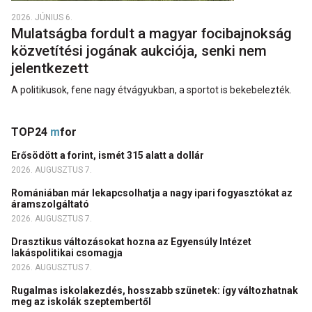
2026. JÚNIUS 6.
Mulatságba fordult a magyar focibajnokság
közvetítési jogának aukciója, senki nem
jelentkezett
A politikusok, fene nagy étvágyukban, a sportot is bekebelezték.
TOP24
m
for
Erősödött a forint, ismét 315 alatt a dollár
2026. AUGUSZTUS 7.
Romániában már lekapcsolhatja a nagy ipari fogyasztókat az
áramszolgáltató
2026. AUGUSZTUS 7.
Drasztikus változásokat hozna az Egyensúly Intézet
lakáspolitikai csomagja
2026. AUGUSZTUS 7.
Rugalmas iskolakezdés, hosszabb szünetek: így változhatnak
meg az iskolák szeptembertől