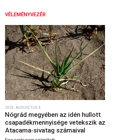
VÉLEMÉNYVEZÉR
2026. AUGUSZTUS 4.
Nógrád megyében az idén hullott
csapadékmennyisége vetekszik az
Atacama‑sivatag számaival