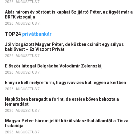
2026. AUGUSZTUS 7.
Akár három év börtönt is kaphat Szijjártó Péter, az ügyét már a
BRFK vizsgálja
2026. AUGUSZTUS 7.
TOP24
privátbankár
Jól vizsgázott Magyar Péter, de közben csinált egy súlyos
baklövést – Ez Viszont Privát
2026. AUGUSZTUS 7.
Először látogat Belgrádba Volodimir Zelenszkij
2026. AUGUSZTUS 7.
Ennyire kell mélyre fúrni, hogy ivóvizes kút legyen a kertben
2026. AUGUSZTUS 7.
Napközben beragadt a forint, de estére bőven behozta a
lemaradást
2026. AUGUSZTUS 7.
Magyar Péter: három jelölt közül választhat államfőt a Tisza
frakciója
2026. AUGUSZTUS 7.