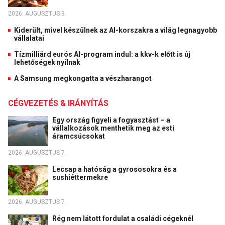
2026. AUGUSZTUS 3.
Kiderült, mivel készülnek az AI-korszakra a világ legnagyobb
vállalatai
Tízmilliárd eurós AI-program indul: a kkv-k előtt is új
lehetőségek nyílnak
A Samsung megkongatta a vészharangot
CÉGVEZETÉS & IRÁNYÍTÁS
Egy ország figyeli a fogyasztást – a
vállalkozások menthetik meg az esti
áramcsúcsokat
2026. AUGUSZTUS 7.
Lecsap a hatóság a gyrososokra és a
sushiéttermekre
2026. AUGUSZTUS 7.
Rég nem látott fordulat a családi cégeknél