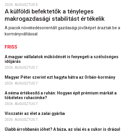
2026. AUGUSZTUS 5.
A külföldi befektetők a tényleges
makrogazdasági stabilitást értékelik
A piacok növekedésorientált gazdasági jövőképet áraztak be a
kormányváltással.
FRISS
A magyar vállalatok működését is fenyegeti a szélsőséges
időjárás
2026. AUGUSZTUS 7.
Magyar Péter szerint ezt hagyta hátra az Orbán-kormány
2026. AUGUSZTUS 7.
A néma értékesítő a ruhán: Hogyan épít prémium márkát a
tökéletes ruhacímke?
2026. AUGUSZTUS 7.
Visszatér az élet a zalai gyárba
2026. AUGUSZTUS 7.
Újabb árrobbanás jöhet? A búza, az olaj és a cukor is drágul