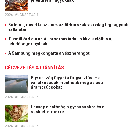
jelenthet a nagyoknak
2026. AUGUSZTUS 3.
Kiderült, mivel készülnek az AI-korszakra a világ legnagyobb
vállalatai
Tízmilliárd eurós AI-program indul: a kkv-k előtt is új
lehetőségek nyílnak
A Samsung megkongatta a vészharangot
CÉGVEZETÉS & IRÁNYÍTÁS
Egy ország figyeli a fogyasztást – a
vállalkozások menthetik meg az esti
áramcsúcsokat
2026. AUGUSZTUS 7.
Lecsap a hatóság a gyrososokra és a
sushiéttermekre
2026. AUGUSZTUS 7.