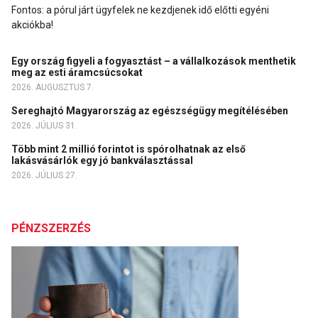
Fontos: a pórul járt ügyfelek ne kezdjenek idő előtti egyéni
akciókba!
Egy ország figyeli a fogyasztást – a vállalkozások menthetik
meg az esti áramcsúcsokat
2026. AUGUSZTUS 7.
Sereghajtó Magyarország az egészségügy megítélésében
2026. JÚLIUS 31.
Több mint 2 millió forintot is spórolhatnak az első
lakásvásárlók egy jó bankválasztással
2026. JÚLIUS 27.
PÉNZSZERZÉS