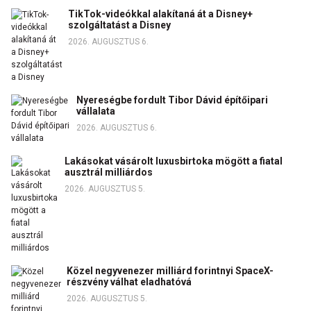
TikTok-videókkal alakítaná át a Disney+
szolgáltatást a Disney
2026. AUGUSZTUS 6.
Nyereségbe fordult Tibor Dávid építőipari
vállalata
2026. AUGUSZTUS 6.
Lakásokat vásárolt luxusbirtoka mögött a fiatal
ausztrál milliárdos
2026. AUGUSZTUS 5.
Közel negyvenezer milliárd forintnyi SpaceX-
részvény válhat eladhatóvá
2026. AUGUSZTUS 5.