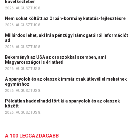
következtében
2026. AUGUSZTUS 8.
Nem sokat költött az Orbán-kormány kutatás-fejlesztésre
2026. AUGUSZTUS 8.
Millárdos lehet, aki Irán pénzügyi támogatóiról információt
ad
2026. AUGUSZTUS 8.
Bekeményít az USA az oroszokkal szemben, ami
Magyarországot is érintheti
2026. AUGUSZTUS 8.
A spanyolok és az olaszok immár csak útlevéllel mehetnek
egymáshoz
2026. AUGUSZTUS 8.
Példátlan haddelhadd tört ki a spanyolok és az olaszok
között
2026. AUGUSZTUS 8.
A 100 LEGGAZDAGABB