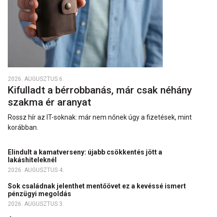
2026. AUGUSZTUS 6.
Kifulladt a bérrobbanás, már csak néhány
szakma ér aranyat
Rossz hír az IT-soknak: már nem nőnek úgy a fizetések, mint
korábban.
Elindult a kamatverseny: újabb csökkentés jött a
lakáshiteleknél
2026. AUGUSZTUS 4.
Sok családnak jelenthet mentőövet ez a kevéssé ismert
pénzügyi megoldás
2026. AUGUSZTUS 3.