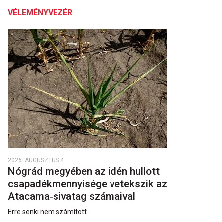
VÉLEMÉNYVEZÉR
2026. AUGUSZTUS 4.
Nógrád megyében az idén hullott
csapadékmennyisége vetekszik az
Atacama‑sivatag számaival
Erre senki nem számított.