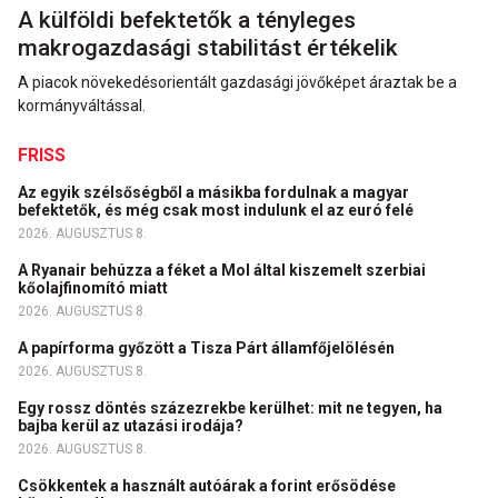
A külföldi befektetők a tényleges
makrogazdasági stabilitást értékelik
A piacok növekedésorientált gazdasági jövőképet áraztak be a
kormányváltással.
FRISS
Az egyik szélsőségből a másikba fordulnak a magyar
befektetők, és még csak most indulunk el az euró felé
2026. AUGUSZTUS 8.
A Ryanair behúzza a féket a Mol által kiszemelt szerbiai
kőolajfinomító miatt
2026. AUGUSZTUS 8.
A papírforma győzött a Tisza Párt államfőjelölésén
2026. AUGUSZTUS 8.
Egy rossz döntés százezrekbe kerülhet: mit ne tegyen, ha
bajba kerül az utazási irodája?
2026. AUGUSZTUS 8.
Csökkentek a használt autóárak a forint erősödése