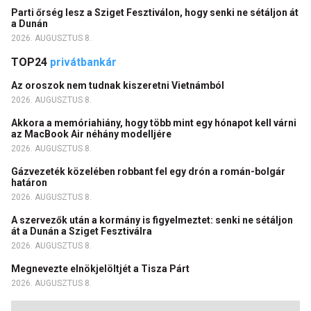
Parti őrség lesz a Sziget Fesztiválon, hogy senki ne sétáljon át
a Dunán
2026. AUGUSZTUS 8.
TOP24
privátbankár
Az oroszok nem tudnak kiszeretni Vietnámból
2026. AUGUSZTUS 8.
Akkora a memóriahiány, hogy több mint egy hónapot kell várni
az MacBook Air néhány modelljére
2026. AUGUSZTUS 8.
Gázvezeték közelében robbant fel egy drón a román-bolgár
határon
2026. AUGUSZTUS 8.
A szervezők után a kormány is figyelmeztet: senki ne sétáljon
át a Dunán a Sziget Fesztiválra
2026. AUGUSZTUS 8.
Megnevezte elnökjelöltjét a Tisza Párt
2026. AUGUSZTUS 8.