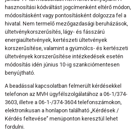
hasznosítási kódváltást jogcímenként eltérő módon,
módosításként vagy pontosításként dolgozza fel a
hivatal. Nem termelő mezőgazdasági beruházások,
ültetvénykorszerűsítés, lágy- és fásszárú
energiaültetvények, kertészeti ültetvények
korszerűsítése, valamint a gyümölcs- és kertészeti
ültetvények korszerűsítése intézkedések esetén
módosítás idén június 10-ig szankciómentesen
benyújtható.
A beadással kapcsolatban felmerült kérdésekkel
telefonon az MVH ügyfélszolgálatához a 06-1/374-
3603, illetve a 06-1-/374-3604 telefonszámokon,
elektronikusan a honlapon található „Kérdések /
Kérdés feltevése” menüponton keresztül lehet
fordulni.