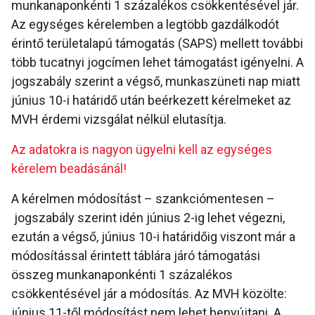
munkanaponkénti 1 százalékos csökkentésével jár.
Az egységes kérelemben a legtöbb gazdálkodót
érintő területalapú támogatás (SAPS) mellett további
több tucatnyi jogcímen lehet támogatást igényelni. A
jogszabály szerint a végső, munkaszüneti nap miatt
június 10-i határidő után beérkezett kérelmeket az
MVH érdemi vizsgálat nélkül elutasítja.
Az adatokra is nagyon ügyelni kell az egységes
kérelem beadásánál!
A kérelmen módosítást – szankciómentesen –
jogszabály szerint idén június 2-ig lehet végezni,
ezután a végső, június 10-i határidőig viszont már a
módosítással érintett táblára járó támogatási
összeg munkanaponkénti 1 százalékos
csökkentésével jár a módosítás. Az MVH közölte:
június 11-től módosítást nem lehet benyújtani. A