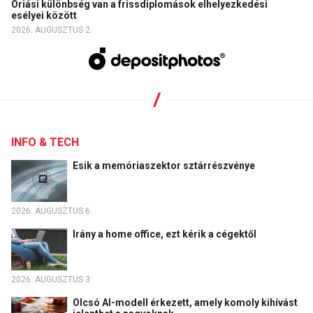
Óriási különbség van a frissdiplomások elhelyezkedési
esélyei között
2026. AUGUSZTUS 2.
INFO & TECH
Esik a memóriaszektor sztárrészvénye
2026. AUGUSZTUS 6.
Irány a home office, ezt kérik a cégektől
2026. AUGUSZTUS 3.
Olcsó AI-modell érkezett, amely komoly kihívást