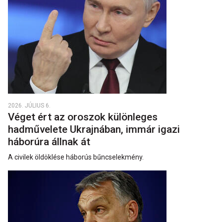
2026. JÚLIUS 6.
Véget ért az oroszok különleges
hadművelete Ukrajnában, immár igazi
háborúra állnak át
A civilek öldöklése háborús bűncselekmény.