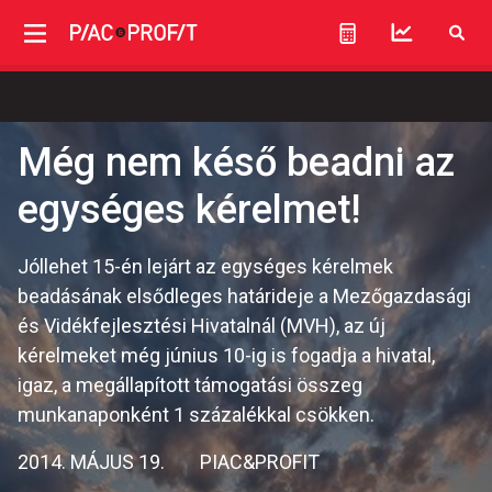
Még nem késő beadni az
egységes kérelmet!
Jóllehet 15-én lejárt az egységes kérelmek
beadásának elsődleges határideje a Mezőgazdasági
és Vidékfejlesztési Hivatalnál (MVH), az új
kérelmeket még június 10-ig is fogadja a hivatal,
igaz, a megállapított támogatási összeg
munkanaponként 1 százalékkal csökken.
2014. MÁJUS 19.
PIAC&PROFIT