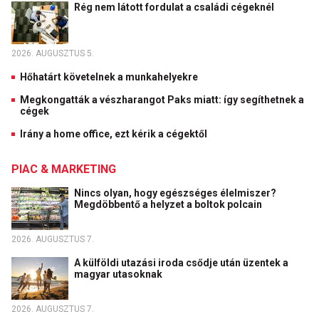
Rég nem látott fordulat a családi cégeknél
2026. AUGUSZTUS 5.
Hőhatárt követelnek a munkahelyekre
Megkongatták a vészharangot Paks miatt: így segíthetnek a
cégek
Irány a home office, ezt kérik a cégektől
PIAC & MARKETING
Nincs olyan, hogy egészséges élelmiszer?
Megdöbbentő a helyzet a boltok polcain
2026. AUGUSZTUS 7.
A külföldi utazási iroda csődje után üzentek a
magyar utasoknak
2026. AUGUSZTUS 7.