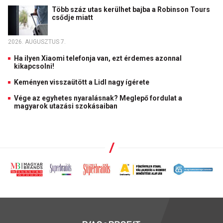
Több száz utas kerülhet bajba a Robinson Tours
csődje miatt
2026. AUGUSZTUS 7.
Ha ilyen Xiaomi telefonja van, ezt érdemes azonnal
kikapcsolni!
Keményen visszaütött a Lidl nagy ígérete
Vége az egyhetes nyaralásnak? Meglepő fordulat a
magyarok utazási szokásaiban