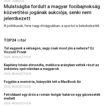
2026. JÚNIUS 6.
Mulatságba fordult a magyar focibajnokság
közvetítési jogának aukciója, senki nem
jelentkezett
A politikusok, fene nagy étvágyukban, a sportot is bekebelezték.
TOP24
m
for
Túl vagyunk a válságon, vagy csak most jön a neheze? Ez
Viszont Privát
2026. AUGUSZTUS 8.
Kapitány István elmondta, mekkora arányban vettek részt az
önkéntes spórolásban a magyarok
2026. AUGUSZTUS 8.
Fogytán a memória, hiánycikk lett a MacBook Air
2026. AUGUSZTUS 8.
Felrobbant egy drón a román-bolgár határon egy gázvezeték
mellett
2026. AUGUSZTUS 8.