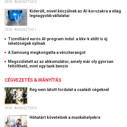
2026. AUGUSZTUS 3.
Kiderült, mivel készülnek az AI-korszakra a világ
legnagyobb vállalatai
2026. AUGUSZTUS 1.
Tízmilliárd eurós AI-program indul: a kkv-k előtt is új
lehetőségek nyílnak
A Samsung megkongatta a vészharangot
Megszületett az az akkumulátor, amely már oly gyorsan
feltölthető, mint egy tank benzin
CÉGVEZETÉS & IRÁNYÍTÁS
Rég nem látott fordulat a családi cégeknél
2026. AUGUSZTUS 5.
Hőhatárt követelnek a munkahelyekre