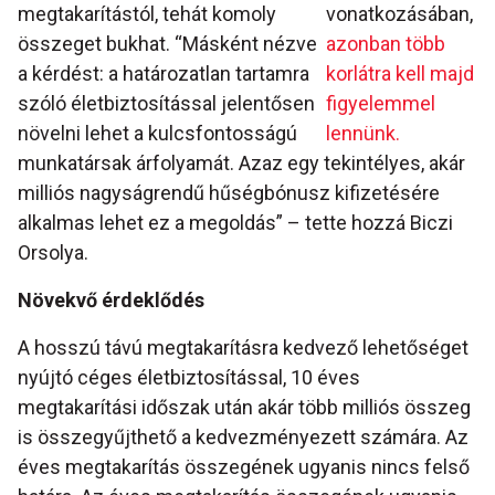
megtakarítástól, tehát komoly
vonatkozásában,
összeget bukhat. “Másként nézve
azonban több
a kérdést: a határozatlan tartamra
korlátra kell majd
szóló életbiztosítással jelentősen
figyelemmel
növelni lehet a kulcsfontosságú
lennünk.
munkatársak árfolyamát. Azaz egy tekintélyes, akár
milliós nagyságrendű hűségbónusz kifizetésére
alkalmas lehet ez a megoldás” – tette hozzá Biczi
Orsolya.
Növekvő érdeklődés
A hosszú távú megtakarításra kedvező lehetőséget
nyújtó céges életbiztosítással, 10 éves
megtakarítási időszak után akár több milliós összeg
is összegyűjthető a kedvezményezett számára. Az
éves megtakarítás összegének ugyanis nincs felső