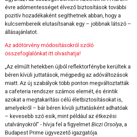
évre adómentességet élvező biztosítások további
pozitív hozadékaként segíthetnek abban, hogy a
kulcsembereik elutasítsanak egy – jobbnak látszó –
állásajánlatot.
Az adótörvény módosításokról szóló
összefoglalónkat itt olvashatja!
„Az elmúlt hetekben újból reflektorfénybe kerültek a
béren kívüli juttatások, mégpedig az adóváltozások
miatt. Az új szabályok több ponton megváltoztatták
a cafeteria rendszer számos elemét, és érintik
azokat a megtakarítási célú életbiztosításokat is,
amelyekről – bár béren kívüli juttatásként adhatóak
– kevesebb szó esik, mint például az étkezési
utalványokról” - hívja fel a figyelmet
Biczi Orsolya
, a
Budapest Prime ügyvezető igazgatója.