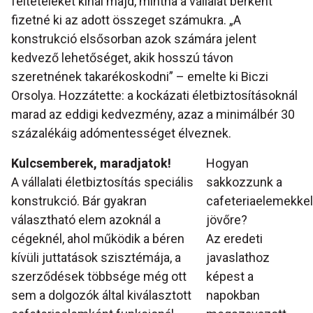
feltételeket kínál majd, mintha a vállalat bérként
fizetné ki az adott összeget számukra. „A
konstrukció elsősorban azok számára jelent
kedvező lehetőséget, akik hosszú távon
szeretnének takarékoskodni” – emelte ki Biczi
Orsolya. Hozzátette: a kockázati életbiztosításoknál
marad az eddigi kedvezmény, azaz a minimálbér 30
százalékáig adómentességet élveznek.
Kulcsemberek, maradjatok!
Hogyan
A vállalati életbiztosítás speciális
sakkozzunk a
konstrukció. Bár gyakran
cafeteriaelemekkel
választható elem azoknál a
jövőre?
cégeknél, ahol működik a béren
Az eredeti
kívüli juttatások szisztémája, a
javaslathoz
szerződések többsége még ott
képest a
sem a dolgozók által kiválasztott
napokban