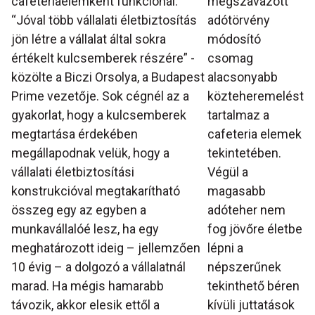
cafeteriaelemként funkcionál.
megszavazott
“Jóval több vállalati életbiztosítás
adótörvény
jön létre a vállalat által sokra
módosító
értékelt kulcsemberek részére” -
csomag
közölte a Biczi Orsolya, a Budapest
alacsonyabb
Prime vezetője. Sok cégnél az a
közteheremelést
gyakorlat, hogy a kulcsemberek
tartalmaz a
megtartása érdekében
cafeteria elemek
megállapodnak velük, hogy a
tekintetében.
vállalati életbiztosítási
Végül a
konstrukcióval megtakarítható
magasabb
összeg egy az egyben a
adóteher nem
munkavállalóé lesz, ha egy
fog jövőre életbe
meghatározott ideig – jellemzően
lépni a
10 évig – a dolgozó a vállalatnál
népszerűnek
marad. Ha mégis hamarabb
tekinthető béren
távozik, akkor elesik ettől a
kívüli juttatások