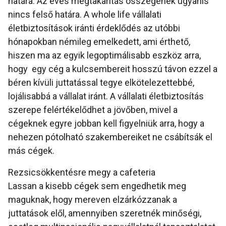
határa. Az éves megtakarítás összegének ugyanis
nincs felső határa. A whole life vállalati
életbiztosítások iránti érdeklődés az utóbbi
hónapokban némileg emelkedett, ami érthető,
hiszen ma az egyik legoptimálisabb eszköz arra,
hogy egy cég a kulcsembereit hosszú távon ezzel a
béren kívüli juttatással tegye elkötelezettebbé,
lojálisabbá a vállalat iránt. A vállalati életbiztosítás
szerepe felértékelődhet a jövőben, mivel a
cégeknek egyre jobban kell figyelniük arra, hogy a
nehezen pótolható szakembereiket ne csábítsák el
más cégek.
Rezsicsökkentésre megy a cafeteria
Lassan a kisebb cégek sem engedhetik meg
maguknak, hogy mereven elzárkózzanak a
juttatások elől, amennyiben szeretnék minőségi,