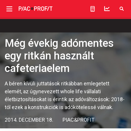
Még évekig adómentes
egy ritkán használt
cafeteriaelem
A béren kívüli juttatások ritkábban emlegetett
elemét, az úgynevezett whole life vállalati
életbiztosításokat is érintik az adóváltozások: 2018-
tól ezek a konstrukciók is adókötelessé válnak.
2014. DECEMBER 18.
PIAC&PROFIT