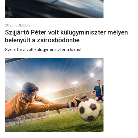
2026. JÚLIUS 2.
Szijjártó Péter volt külügyminiszter mélyen
belenyúlt a zsírosbödönbe
Szerette a volt külügyminiszter a luxust.