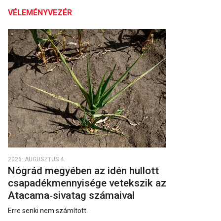
VÉLEMÉNYVEZÉR
2026. AUGUSZTUS 4.
Nógrád megyében az idén hullott
csapadékmennyisége vetekszik az
Atacama‑sivatag számaival
Erre senki nem számított.