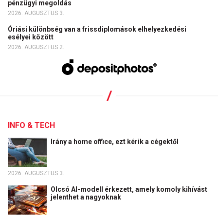
pénzügyi megoldás
2026. AUGUSZTUS 3.
Óriási különbség van a frissdiplomások elhelyezkedési
esélyei között
2026. AUGUSZTUS 2.
INFO & TECH
Irány a home office, ezt kérik a cégektől
2026. AUGUSZTUS 3.
Olcsó AI-modell érkezett, amely komoly kihívást
jelenthet a nagyoknak