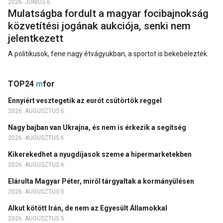
2026. JÚNIUS 6.
Mulatságba fordult a magyar focibajnokság
közvetítési jogának aukciója, senki nem
jelentkezett
A politikusok, fene nagy étvágyukban, a sportot is bekebelezték.
TOP24
m
for
Ennyiért vesztegetik az eurót csütörtök reggel
2026. AUGUSZTUS 6.
Nagy bajban van Ukrajna, és nem is érkezik a segítség
2026. AUGUSZTUS 6.
Kikerekedhet a nyugdíjasok szeme a hipermarketekben
2026. AUGUSZTUS 6.
Elárulta Magyar Péter, miről tárgyaltak a kormányülésen
2026. AUGUSZTUS 5.
Alkut kötött Irán, de nem az Egyesült Államokkal
2026. AUGUSZTUS 5.