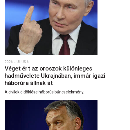
2026. JÚLIUS 6.
Véget ért az oroszok különleges
hadművelete Ukrajnában, immár igazi
háborúra állnak át
A civilek öldöklése háborús bűncselekmény.