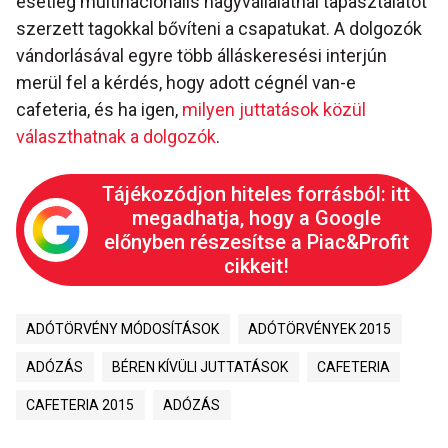
esetleg multinacionális nagyvállalatnál tapasztalatot
szerzett tagokkal bővíteni a csapatukat. A dolgozók
vándorlásával egyre több álláskeresési interjún
merül fel a kérdés, hogy adott cégnél van-e
cafeteria, és ha igen,
milyen juttatások közül
választhatnak a dolgozók
.
Tájékozódjon hiteles forrásból: itt
megadhatja, hogy a Google
előnyben részesítse a Piac&Profit
cikkeit!
ADÓTÖRVÉNY MÓDOSÍTÁSOK
ADÓTÖRVÉNYEK 2015
ADÓZÁS
BÉREN KÍVÜLI JUTTATÁSOK
CAFETERIA
CAFETERIA 2015
ADÓZÁS