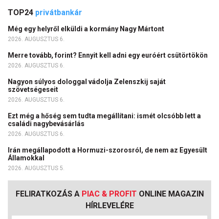
TOP24
privátbankár
Még egy helyről elküldi a kormány Nagy Mártont
2026. AUGUSZTUS 6.
Merre tovább, forint? Ennyit kell adni egy euróért csütörtökön
2026. AUGUSZTUS 6.
Nagyon súlyos dologgal vádolja Zelenszkij saját
szövetségeseit
2026. AUGUSZTUS 6.
Ezt még a hőség sem tudta megállítani: ismét olcsóbb lett a
családi nagybevásárlás
2026. AUGUSZTUS 6.
Irán megállapodott a Hormuzi-szorosról, de nem az Egyesült
Államokkal
2026. AUGUSZTUS 5.
FELIRATKOZÁS A
PIAC & PROFIT
ONLINE MAGAZIN
HÍRLEVELÉRE