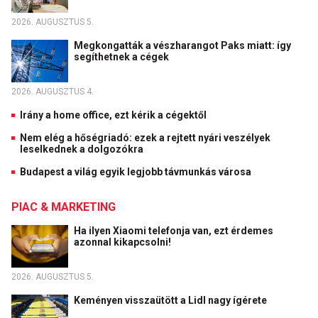
2026. AUGUSZTUS 5.
Megkongatták a vészharangot Paks miatt: így
segíthetnek a cégek
2026. AUGUSZTUS 4.
Irány a home office, ezt kérik a cégektől
Nem elég a hőségriadó: ezek a rejtett nyári veszélyek
leselkednek a dolgozókra
Budapest a világ egyik legjobb távmunkás városa
PIAC & MARKETING
Ha ilyen Xiaomi telefonja van, ezt érdemes
azonnal kikapcsolni!
2026. AUGUSZTUS 5.
Keményen visszaütött a Lidl nagy ígérete