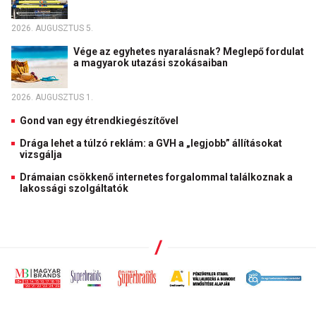
2026. AUGUSZTUS 5.
Vége az egyhetes nyaralásnak? Meglepő fordulat
a magyarok utazási szokásaiban
2026. AUGUSZTUS 1.
Gond van egy étrendkiegészítővel
Drága lehet a túlzó reklám: a GVH a „legjobb” állításokat
vizsgálja
Drámaian csökkenő internetes forgalommal találkoznak a
lakossági szolgáltatók