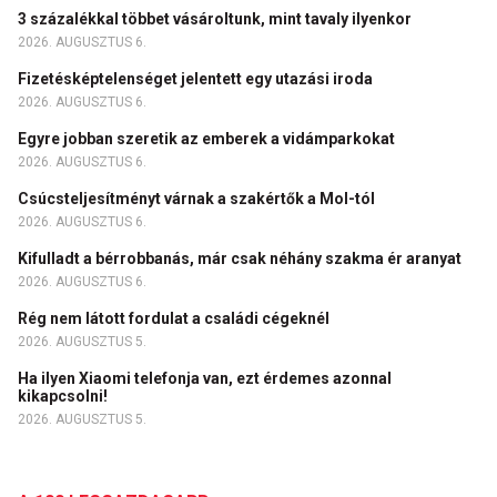
3 százalékkal többet vásároltunk, mint tavaly ilyenkor
2026. AUGUSZTUS 6.
Fizetésképtelenséget jelentett egy utazási iroda
2026. AUGUSZTUS 6.
Egyre jobban szeretik az emberek a vidámparkokat
2026. AUGUSZTUS 6.
Csúcsteljesítményt várnak a szakértők a Mol-tól
2026. AUGUSZTUS 6.
Kifulladt a bérrobbanás, már csak néhány szakma ér aranyat
2026. AUGUSZTUS 6.
Rég nem látott fordulat a családi cégeknél
2026. AUGUSZTUS 5.
Ha ilyen Xiaomi telefonja van, ezt érdemes azonnal
kikapcsolni!
2026. AUGUSZTUS 5.