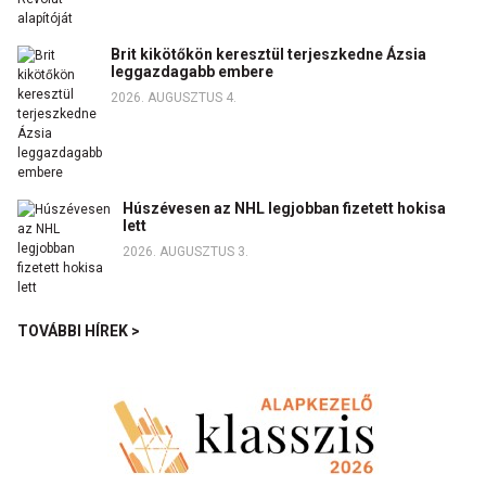
Brit kikötőkön keresztül terjeszkedne Ázsia
leggazdagabb embere
2026. AUGUSZTUS 4.
Húszévesen az NHL legjobban fizetett hokisa
lett
2026. AUGUSZTUS 3.
TOVÁBBI HÍREK >