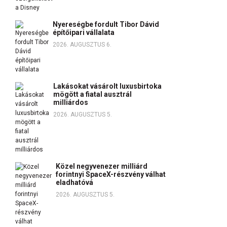
Nyereségbe fordult Tibor Dávid
építőipari vállalata
2026. AUGUSZTUS 6.
Lakásokat vásárolt luxusbirtoka
mögött a fiatal ausztrál
milliárdos
2026. AUGUSZTUS 5.
Közel negyvenezer milliárd
forintnyi SpaceX-részvény válhat
eladhatóvá
2026. AUGUSZTUS 5.