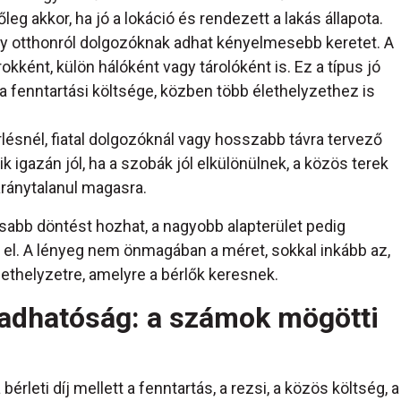
leg akkor, ha jó a lokáció és rendezett a lakás állapota.
y otthonról dolgozóknak adhat kényelmesebb keretet. A
ént, külön hálóként vagy tárolóként is. Ez a típus jó
a fenntartási költsége, közben több élethelyzethez is
ésnél, fiatal dolgozóknál vagy hosszabb távra tervező
 igazán jól, ha a szobák jól elkülönülnek, a közös terek
aránytalanul magasra.
sabb döntést hozhat, a nagyobb alapterület pedig
t el. A lényeg nem önmagában a méret, sokkal inkább az,
élethelyzetre, amelyre a bérlők keresnek.
kiadhatóság: a számok mögötti
érleti díj mellett a fenntartás, a rezsi, a közös költség, a