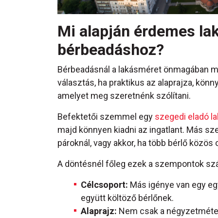
Mi alapján érdemes la
bérbeadáshoz?
Bérbeadásnál a lakásméret önmagában még
választás, ha praktikus az alaprajza, könny
amelyet meg szeretnénk szólítani.
Befektetői szemmel egy
szegedi eladó l
majd könnyen kiadni az ingatlant. Más s
pároknál, vagy akkor, ha több bérlő közö
A döntésnél főleg ezek a szempontok sz
Célcsoport:
Más igénye van egy eg
együtt költöző bérlőnek.
Alaprajz:
Nem csak a négyzetméter f