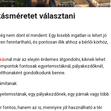
kásméretet választani
 nem dönt el mindent. Egy kisebb ingatlan is lehet jó
en fenntartható, és pontosan illik ahhoz a bérlői körhöz,
akás
nál már az elején érdemes átgondolni, kiknek lehet
zempontok fontosak egyetemistáknál, pályakezdőknél,
s otthonaként gondolkodunk benne.
ámítanak:
yetemistának, egy pályakezdőnek, egy párnak vagy több
ontos, hanem az is, mennyire jól használható a tér.