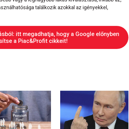
asználhatósága találkozik azokkal az igényekkel,
ásból: itt megadhatja, hogy a Google előnyben
ítse a Piac&Profit cikkeit!