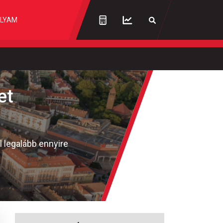
LYAM
et
l legalább ennyire