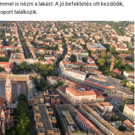
mel is nézni a lakást. A jó befektetés ott kezdődik,
oport találkozik.