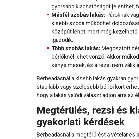
gyorsabb kiadhatóságot jelenthet, fő
Másfél szobás lakás:
Pároknak vag
kisebb szoba működhet dolgozósarokk
középút lehet, mert még kezelhető 
igazodik.
Több szobás lakás:
Megosztott bérl
bérlőknél lehet vonzó. Akkor működik
kényelmesek, és a rezsi nem válik 
Bérbeadásnál a kisebb lakás gyakran gyor
stabilabb vagy szélesebb bérlői kört érhe
hogy a lakás valódi választ adjon arra az 
Megtérülés, rezsi és 
gyakorlati kérdések
Bérbeadásnál a megtérülést a vételár és a b