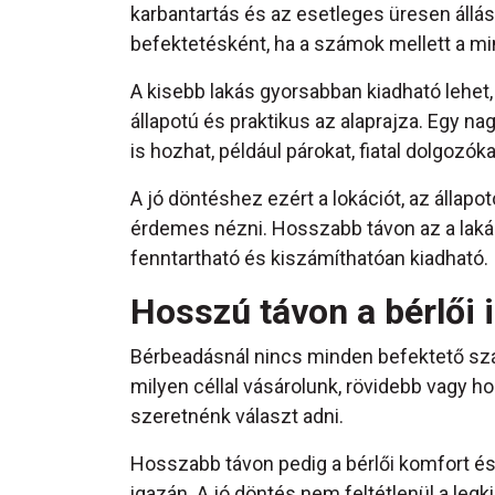
karbantartás és az esetleges üresen állási 
befektetésként, ha a számok mellett a m
A kisebb lakás gyorsabban kiadható lehet,
állapotú és praktikus az alaprajza. Egy nag
is hozhat, például párokat, fiatal dolgoz
A jó döntéshez ezért a lokációt, az állapo
érdemes nézni. Hosszabb távon az a laká
fenntartható és kiszámíthatóan kiadható.
Hosszú távon a bérlői
Bérbeadásnál nincs minden befektető szá
milyen céllal vásárolunk, rövidebb vagy h
szeretnénk választ adni.
Hosszabb távon pedig a bérlői komfort és
igazán. A jó döntés nem feltétlenül a legk