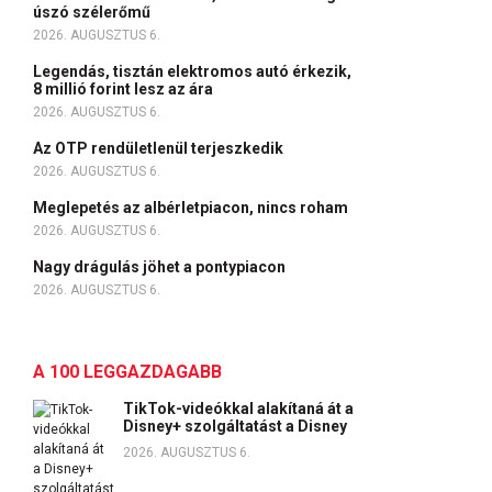
úszó szélerőmű
2026. AUGUSZTUS 6.
Legendás, tisztán elektromos autó érkezik,
8 millió forint lesz az ára
2026. AUGUSZTUS 6.
Az OTP rendületlenül terjeszkedik
2026. AUGUSZTUS 6.
Meglepetés az albérletpiacon, nincs roham
2026. AUGUSZTUS 6.
Nagy drágulás jöhet a pontypiacon
2026. AUGUSZTUS 6.
A 100 LEGGAZDAGABB
TikTok-videókkal alakítaná át a
Disney+ szolgáltatást a Disney
2026. AUGUSZTUS 6.