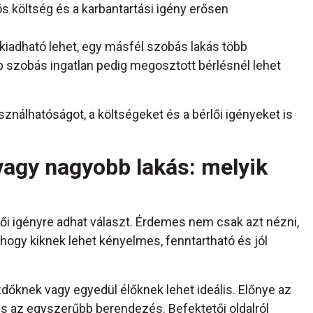
ös költség és a karbantartási igény erősen
iadható lehet, egy másfél szobás lakás több
b szobás ingatlan pedig megosztott bérlésnél lehet
sználhatóságot, a költségeket és a bérlői igényeket is
vagy nagyobb lakás: melyik
i igényre adhat választ. Érdemes nem csak azt nézni,
 hogy kiknek lehet kényelmes, fenntartható és jól
őknek vagy egyedül élőknek lehet ideális. Előnye az
 és az egyszerűbb berendezés. Befektetői oldalról