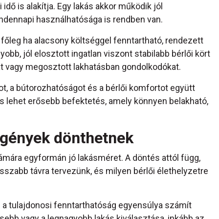
idő is alakítja. Egy lakás akkor működik jól
indennapi használhatósága is rendben van.
 főleg ha alacsony költséggel fenntartható, rendezett
yobb, jól elosztott ingatlan viszont stabilabb bérlői kört
ókat vagy megosztott lakhatásban gondolkodókat.
tot, a bútorozhatóságot és a bérlői komfortot együtt
s lehet erősebb befektetés, amely könnyen belakható,
 igények dönthetnek
mára egyformán jó lakásméret. A döntés attól függ,
osszabb távra tervezünk, és milyen bérlői élethelyzetre
 a tulajdonosi fenntarthatóság egyensúlya számít
isebb vagy a legnagyobb lakás kiválasztása, inkább az,