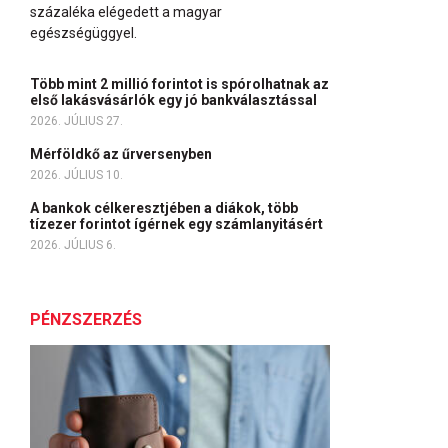
százaléka elégedett a magyar
egészségüggyel.
Több mint 2 millió forintot is spórolhatnak az
első lakásvásárlók egy jó bankválasztással
2026. JÚLIUS 27.
Mérföldkő az űrversenyben
2026. JÚLIUS 10.
A bankok célkeresztjében a diákok, több
tízezer forintot ígérnek egy számlanyitásért
2026. JÚLIUS 6.
PÉNZSZERZÉS