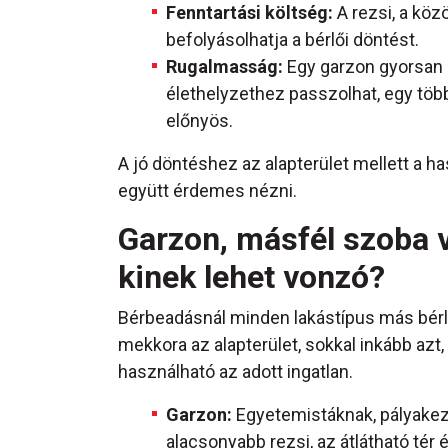
Fenntartási költség:
A rezsi, a köz
befolyásolhatja a bérlői döntést.
Rugalmasság:
Egy garzon gyorsan k
élethelyzethez passzolhat, egy töb
előnyös.
A jó döntéshez az alapterület mellett a ha
együtt érdemes nézni.
Garzon, másfél szoba 
kinek lehet vonzó?
Bérbeadásnál minden lakástípus más bérlő
mekkora az alapterület, sokkal inkább azt,
használható az adott ingatlan.
Garzon:
Egyetemistáknak, pályakezd
alacsonyabb rezsi, az átlátható tér