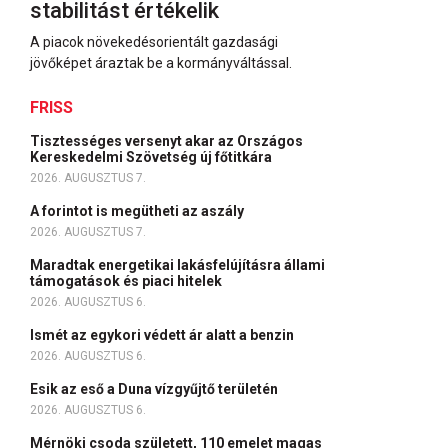
stabilitást értékelik
A piacok növekedésorientált gazdasági
jövőképet áraztak be a kormányváltással.
FRISS
Tisztességes versenyt akar az Országos
Kereskedelmi Szövetség új főtitkára
2026. AUGUSZTUS 7.
A forintot is megütheti az aszály
2026. AUGUSZTUS 7.
Maradtak energetikai lakásfelújításra állami
támogatások és piaci hitelek
2026. AUGUSZTUS 6.
Ismét az egykori védett ár alatt a benzin
2026. AUGUSZTUS 6.
Esik az eső a Duna vízgyűjtő területén
2026. AUGUSZTUS 6.
Mérnöki csoda született, 110 emelet magas