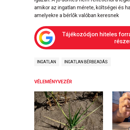
amikor az ingatlan mérete, költségei és h
amelyekre a bérlők valóban keresnek
Tájékozódjon hiteles forr
részes
INGATLAN
INGATLAN BÉRBEADÁS
VÉLEMÉNYVEZÉR