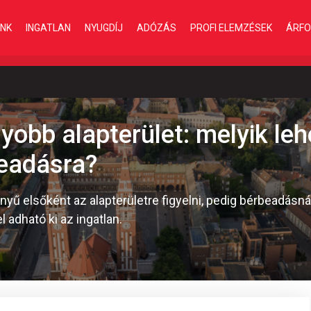
INK
INGATLAN
NYUGDÍJ
ADÓZÁS
PROFI ELEMZÉSEK
ÁRFO
yobb alapterület: melyik leh
eadásra?
nyű elsőként az alapterületre figyelni, pedig bérbeadásná
l adható ki az ingatlan.