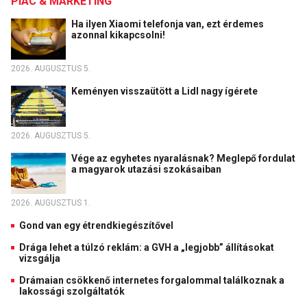
PIAC & MARKETING
Ha ilyen Xiaomi telefonja van, ezt érdemes
azonnal kikapcsolni!
2026. AUGUSZTUS 5.
Keményen visszaütött a Lidl nagy ígérete
2026. AUGUSZTUS 5.
Vége az egyhetes nyaralásnak? Meglepő fordulat
a magyarok utazási szokásaiban
2026. AUGUSZTUS 1.
Gond van egy étrendkiegészítővel
Drága lehet a túlzó reklám: a GVH a „legjobb” állításokat
vizsgálja
Drámaian csökkenő internetes forgalommal találkoznak a
lakossági szolgáltatók