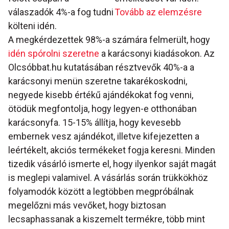
válaszadók 4%-a fog tudni
Tovább az elemzésre
költeni idén.
A megkérdezettek 98%-a számára felmerült, hogy
idén spórolni szeretne
a karácsonyi kiadásokon. Az
Olcsóbbat.hu kutatásában résztvevők 40%-a a
karácsonyi menün szeretne takarékoskodni,
negyede kisebb értékű ajándékokat fog venni,
ötödük megfontolja, hogy legyen-e otthonában
karácsonyfa. 15-15% állítja, hogy kevesebb
embernek vesz ajándékot, illetve kifejezetten a
leértékelt, akciós termékeket fogja keresni. Minden
tizedik vásárló ismerte el, hogy ilyenkor saját magát
is meglepi valamivel. A vásárlás során trükkökhöz
folyamodók között a legtöbben megpróbálnak
megelőzni más vevőket, hogy biztosan
lecsaphassanak a kiszemelt termékre, több mint