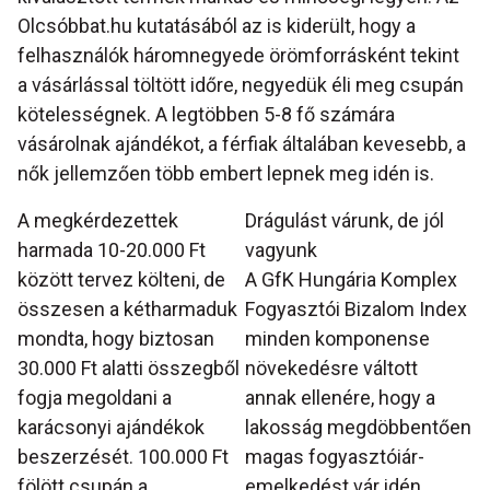
Olcsóbbat.hu kutatásából az is kiderült, hogy a
felhasználók háromnegyede örömforrásként tekint
a vásárlással töltött időre, negyedük éli meg csupán
kötelességnek. A legtöbben 5-8 fő számára
vásárolnak ajándékot, a férfiak általában kevesebb, a
nők jellemzően több embert lepnek meg idén is.
A megkérdezettek
Drágulást várunk, de jól
harmada 10-20.000 Ft
vagyunk
között tervez költeni, de
A GfK Hungária Komplex
összesen a kétharmaduk
Fogyasztói Bizalom Index
mondta, hogy biztosan
minden komponense
30.000 Ft alatti összegből
növekedésre váltott
fogja megoldani a
annak ellenére, hogy a
karácsonyi ajándékok
lakosság megdöbbentően
beszerzését. 100.000 Ft
magas fogyasztóiár-
fölött csupán a
emelkedést vár idén.