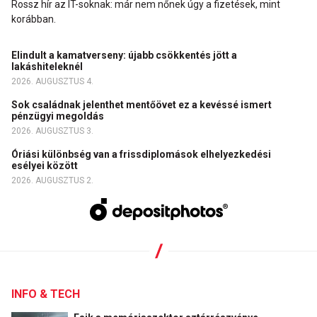
Rossz hír az IT-soknak: már nem nőnek úgy a fizetések, mint
korábban.
Elindult a kamatverseny: újabb csökkentés jött a
lakáshiteleknél
2026. AUGUSZTUS 4.
Sok családnak jelenthet mentőövet ez a kevéssé ismert
pénzügyi megoldás
2026. AUGUSZTUS 3.
Óriási különbség van a frissdiplomások elhelyezkedési
esélyei között
2026. AUGUSZTUS 2.
INFO & TECH