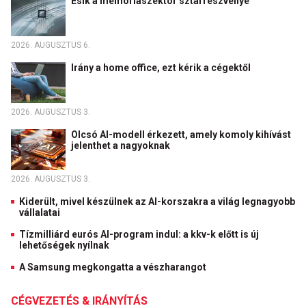
Esik a memóriaszektor sztárrészvénye
2026. AUGUSZTUS 6.
Irány a home office, ezt kérik a cégektől
2026. AUGUSZTUS 3.
Olcsó AI-modell érkezett, amely komoly kihívást
jelenthet a nagyoknak
2026. AUGUSZTUS 3.
Kiderült, mivel készülnek az AI-korszakra a világ legnagyobb
vállalatai
Tízmilliárd eurós AI-program indul: a kkv-k előtt is új
lehetőségek nyílnak
A Samsung megkongatta a vészharangot
CÉGVEZETÉS & IRÁNYÍTÁS