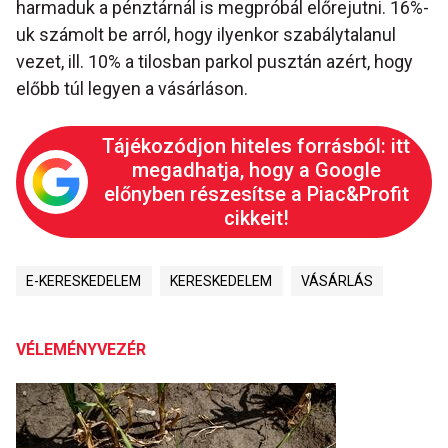
harmaduk a pénztárnál is megpróbál előrejutni. 16%-
uk számolt be arról, hogy ilyenkor szabálytalanul
vezet, ill. 10% a tilosban parkol pusztán azért, hogy
előbb túl legyen a vásárláson.
Tájékozódjon hiteles forrásból: itt
megadhatja, hogy a Google
előnyben részesítse a Piac&Profit
cikkeit!
E-KERESKEDELEM
KERESKEDELEM
VÁSÁRLÁS
VÉLEMÉNYVEZÉR