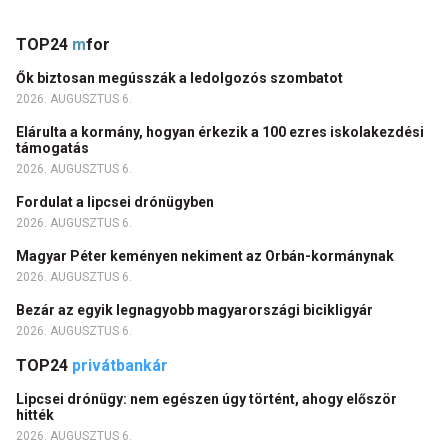
TOP24
m
for
Ők biztosan megússzák a ledolgozós szombatot
2026. AUGUSZTUS 6.
Elárulta a kormány, hogyan érkezik a 100 ezres iskolakezdési
támogatás
2026. AUGUSZTUS 6.
Fordulat a lipcsei drónügyben
2026. AUGUSZTUS 6.
Magyar Péter keményen nekiment az Orbán-kormánynak
2026. AUGUSZTUS 6.
Bezár az egyik legnagyobb magyarországi bicikligyár
2026. AUGUSZTUS 6.
TOP24
privátbankár
Lipcsei drónügy: nem egészen úgy történt, ahogy először
hitték
2026. AUGUSZTUS 6.