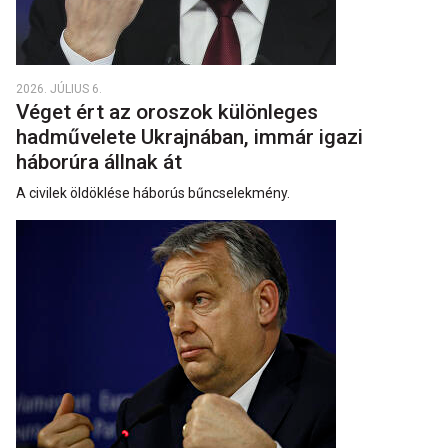
2026. JÚLIUS 6.
Véget ért az oroszok különleges
hadművelete Ukrajnában, immár igazi
háborúra állnak át
A civilek öldöklése háborús bűncselekmény.