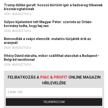
Trump dühbe gurult: hosszú börtönt ígér a hadsereg titkainak
kiszivárogtatóinak
2026. AUGUSZTUS 6.
Súlyos kijelentést tett Magyar Péter: szerinte az Orbán-
kormány tudta, hogy baj van
2026. AUGUSZTUS 6.
Bemondták a svájci elemzők: mutatós tűzijáték érik az
aranynál
2026. AUGUSZTUS 6.
Vitézy Dávid elárulta, mikor szállíthat utasokat a Budapest–
Belgrád vasútvonal
2026. AUGUSZTUS 6.
FELIRATKOZÁS A
PIAC & PROFIT
ONLINE MAGAZIN
HÍRLEVELÉRE
FELIRATKOZOM