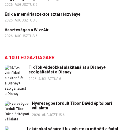
2026. AUGUSZTUS 6.
Esik a memóriaszektor sztárrészvénye
2026. AUGUSZTUS 6.
Veszteséges a WizzAir
2026. AUGUSZTUS 6.
A 100 LEGGAZDAGABB
TikTok-videókkal alakítaná át a Disney+
szolgáltatást a Disney
2026. AUGUSZTUS 6.
Nyereségbe fordult Tibor Dávid építőipari
vállalata
2026. AUGUSZTUS 6.
Lakásokat vásárolt luxusbirtoka mögött a fiatal