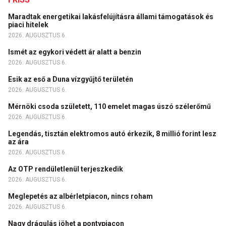
Maradtak energetikai lakásfelújításra állami támogatások és
piaci hitelek
2026. AUGUSZTUS 6.
Ismét az egykori védett ár alatt a benzin
2026. AUGUSZTUS 6.
Esik az eső a Duna vízgyűjtő területén
2026. AUGUSZTUS 6.
Mérnöki csoda született, 110 emelet magas úszó szélerőmű
2026. AUGUSZTUS 6.
Legendás, tisztán elektromos autó érkezik, 8 millió forint lesz
az ára
2026. AUGUSZTUS 6.
Az OTP rendületlenül terjeszkedik
2026. AUGUSZTUS 6.
Meglepetés az albérletpiacon, nincs roham
2026. AUGUSZTUS 6.
Nagy drágulás jöhet a pontypiacon