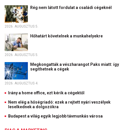
Rég nem látott fordulat a családi cégeknél
2026. AUGUSZTUS 5.
Hőhatárt követelnek a munkahelyekre
2026. AUGUSZTUS 5.
Megkongatták a vészharangot Paks miatt: így
segíthetnek a cégek
2026. AUGUSZTUS 4.
Irány a home office, ezt kérik a cégektől
Nem elég a hőségriadó: ezek a rejtett nyári veszélyek
leselkednek a dolgozókra
Budapest a világ egyik legjobb távmunkás városa