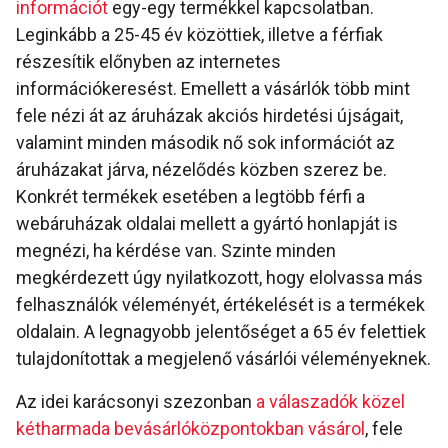
információt
egy-egy termékkel kapcsolatban.
Leginkább a 25-45 év közöttiek, illetve a férfiak
részesítik előnyben az internetes
információkeresést. Emellett a vásárlók több mint
fele nézi át az áruházak akciós hirdetési újságait,
valamint minden második nő sok információt az
áruházakat járva, nézelődés közben szerez be.
Konkrét termékek esetében a legtöbb férfi a
webáruházak oldalai mellett a gyártó honlapját is
megnézi, ha kérdése van. Szinte minden
megkérdezett úgy nyilatkozott, hogy elolvassa más
felhasználók véleményét, értékelését is a termékek
oldalain. A legnagyobb jelentőséget a 65 év felettiek
tulajdonítottak a megjelenő vásárlói véleményeknek.
Az idei karácsonyi szezonban
a válaszadók közel
kétharmada bevásárlóközpontokban vásárol
, fele