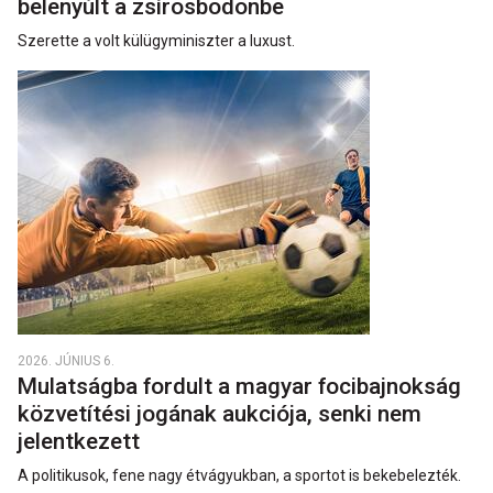
belenyúlt a zsírosbödönbe
Szerette a volt külügyminiszter a luxust.
2026. JÚNIUS 6.
Mulatságba fordult a magyar focibajnokság
közvetítési jogának aukciója, senki nem
jelentkezett
A politikusok, fene nagy étvágyukban, a sportot is bekebelezték.