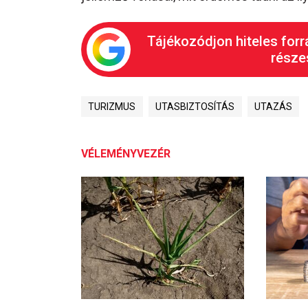
Tájékozódjon hiteles forr
részes
TURIZMUS
UTASBIZTOSÍTÁS
UTAZÁS
VÉLEMÉNYVEZÉR