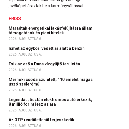
jövőképet áraztak be a kormányváltással.
FRISS
Maradtak energetikai lakásfelújításra állami
támogatások és piaci hitelek
2026. AUGUSZTUS 6.
Ismét az egykori védett ár alatt a benzin
2026. AUGUSZTUS 6.
Esik az eső a Duna vízgyűjtő területén
2026. AUGUSZTUS 6.
Mérnöki csoda született, 110 emelet magas
úszó szélerőmű
2026. AUGUSZTUS 6.
Legendás, tisztán elektromos autó érkezik,
8 millió forint lesz az ára
2026. AUGUSZTUS 6.
Az OTP rendületlenül terjeszkedik
2026. AUGUSZTUS 6.