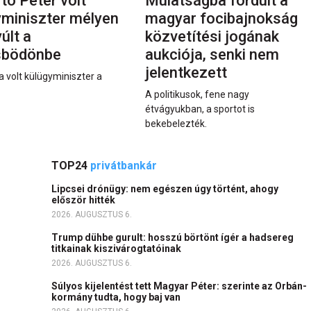
rtó Péter volt
Mulatságba fordult a
yminiszter mélyen
magyar focibajnokság
últ a
közvetítési jogának
sbödönbe
aukciója, senki nem
jelentkezett
a volt külügyminiszter a
A politikusok, fene nagy
étvágyukban, a sportot is
bekebelezték.
TOP24
privátbankár
Lipcsei drónügy: nem egészen úgy történt, ahogy
először hitték
2026. AUGUSZTUS 6.
Trump dühbe gurult: hosszú börtönt ígér a hadsereg
titkainak kiszivárogtatóinak
2026. AUGUSZTUS 6.
Súlyos kijelentést tett Magyar Péter: szerinte az Orbán-
kormány tudta, hogy baj van