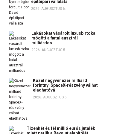
építőipari vállalata
2026. AUGUSZTUS 6.
Lakásokat vásárolt luxusbirtoka
mögött a fiatal ausztrál
milliárdos
2026. AUGUSZTUS 5.
Közel negyvenezer milliárd
forintnyi SpaceX-részvény válhat
eladhatóvá
2026. AUGUSZTUS 5.
Tizenhét és fél millió eurós jutalék
miatt perlik a Revolut alapítóját