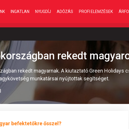
INK
INGATLAN
NYUGDÍJ
ADÓZÁS
PROFI ELEMZÉSEK
ÁRFO
ökországban rekedt magyar
országban rekedt magyarnak. A kiutaztató Green Holidays c
 nagykövetség munkatársai nyújtottak segítséget.
I
gyar befektetőkre ősszel?