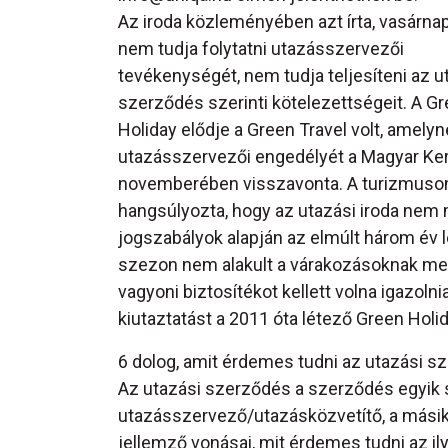
Az iroda közleményében azt írta, vasárnap
nem tudja folytatni utazásszervezői
tevékenységét, nem tudja teljesíteni az u
szerződés szerinti kötelezettségeit. A G
Holiday elődje a Green Travel volt, amely
utazásszervezői engedélyét a Magyar Ke
novemberében visszavonta. A turizmusonli
hangsúlyozta, hogy az utazási iroda nem 
jogszabályok alapján az elmúlt három év 
szezon nem alakult a várakozásoknak megfe
vagyoni biztosítékot kellett volna igazolni
kiutaztatást a 2011 óta létező Green Holid
6 dolog, amit érdemes tudni az utazási s
Az utazási szerződés a szerződés egyik s
utazásszervező/utazásközvetítő, a másik
jellemző vonásai, mit érdemes tudni az i