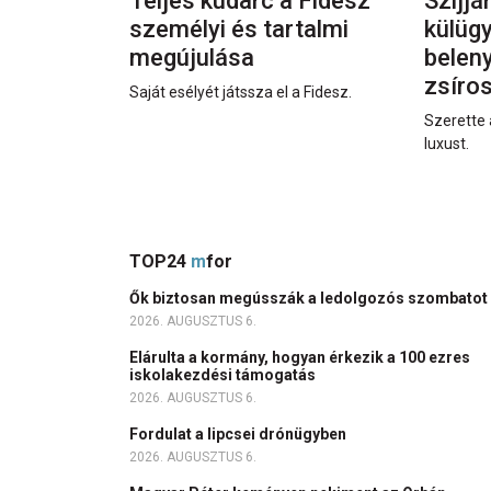
Teljes kudarc a Fidesz
Szijjá
személyi és tartalmi
külüg
megújulása
beleny
zsíro
Saját esélyét játssza el a Fidesz.
Szerette 
luxust.
TOP24
m
for
Ők biztosan megússzák a ledolgozós szombatot
2026. AUGUSZTUS 6.
Elárulta a kormány, hogyan érkezik a 100 ezres
iskolakezdési támogatás
2026. AUGUSZTUS 6.
Fordulat a lipcsei drónügyben
2026. AUGUSZTUS 6.