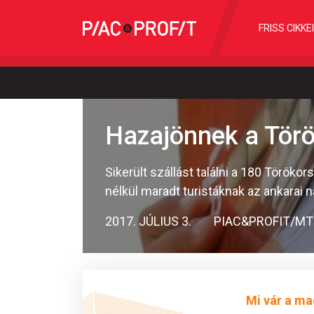
FRISS CIKKE
Hazajönnek a Tör
Sikerült szállást találni a 180 Török
nélkül maradt turistáknak az ankarai
2017. JÚLIUS 3.
PIAC&PROFIT/MT
Mi vár a ma