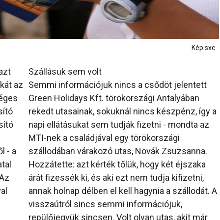
Kép:sxc
azt
Szállásuk sem volt
kát az
Semmi információjuk nincs a csődöt jelentett
séges
Green Holidays Kft. törökországi Antalyában
sító
rekedt utasainak, sokuknál nincs készpénz, így a
sító
napi ellátásukat sem tudják fizetni - mondta az
MTI-nek a családjával egy törökországi
 - a
szállodában várakozó utas, Novák Zsuzsanna.
tal
Hozzátette: azt kérték tőlük, hogy két éjszaka
 Az
árát fizessék ki, és aki ezt nem tudja kifizetni,
al
annak holnap délben el kell hagynia a szállodát. A
visszaútról sincs semmi információjuk,
repülőjegyük sincsen. Volt olyan utas, akit már