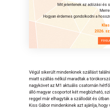
Mit jelentenek az adózási és 
Merre 
Hogyan érdemes gondolkodni a hosszú 
Klas
2026. s
FOGL
Végül sikerült mindenkinek szállást találn
miatt szállás nélkül maradtak a törökors
nagykövet az M1 aktuális csatornán hétfő
álló magyar csoportot két megbízható, szí
reggel már elhagyták a szállodát és útba
Kiss Gábor mindenkinek azt ajánlja, hogy v