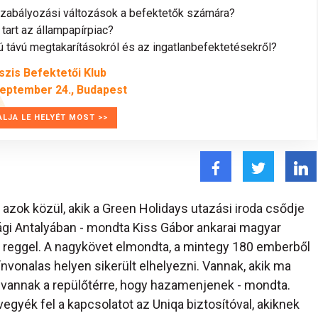
szabályozási változások a befektetők számára?
tart az állampapírpiac?
távú megtakarításokról és az ingatlanbefektetésekről?
szis Befektetői Klub
zeptember 24., Budapest
ALJA LE HELYÉT MOST >>
i azok közül, akik a Green Holidays utazási iroda csődje
zági Antalyában - mondta Kiss Gábor ankarai magyar
 reggel. A nagykövet elmondta, a mintegy 180 emberből
nvonalas helyen sikerült elhelyezni. Vannak, akik ma
n vannak a repülőtérre, hogy hazamenjenek - mondta.
egyék fel a kapcsolatot az Uniqa biztosítóval, akiknek