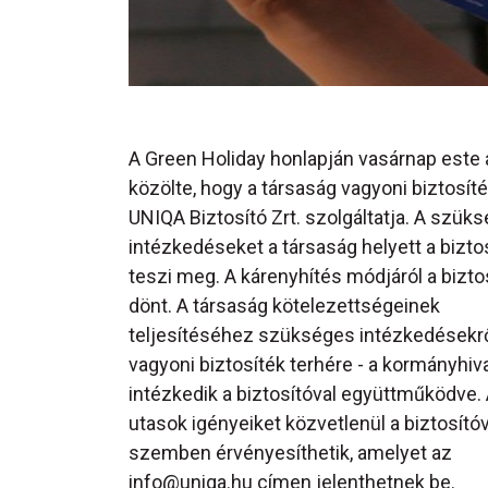
A Green Holiday honlapján vasárnap este 
közölte, hogy a társaság vagyoni biztosíté
UNIQA Biztosító Zrt. szolgáltatja. A szük
intézkedéseket a társaság helyett a bizto
teszi meg. A kárenyhítés módjáról a bizto
dönt. A társaság kötelezettségeinek
teljesítéséhez szükséges intézkedésekről
vagyoni biztosíték terhére - a kormányhiva
intézkedik a biztosítóval együttműködve.
utasok igényeiket közvetlenül a biztosítóv
szemben érvényesíthetik, amelyet az
info@uniqa.hu
címen jelenthetnek be.