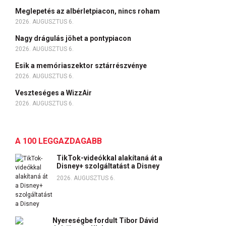
Meglepetés az albérletpiacon, nincs roham
2026. AUGUSZTUS 6.
Nagy drágulás jöhet a pontypiacon
2026. AUGUSZTUS 6.
Esik a memóriaszektor sztárrészvénye
2026. AUGUSZTUS 6.
Veszteséges a WizzAir
2026. AUGUSZTUS 6.
A 100 LEGGAZDAGABB
TikTok-videókkal alakítaná át a
Disney+ szolgáltatást a Disney
2026. AUGUSZTUS 6.
Nyereségbe fordult Tibor Dávid