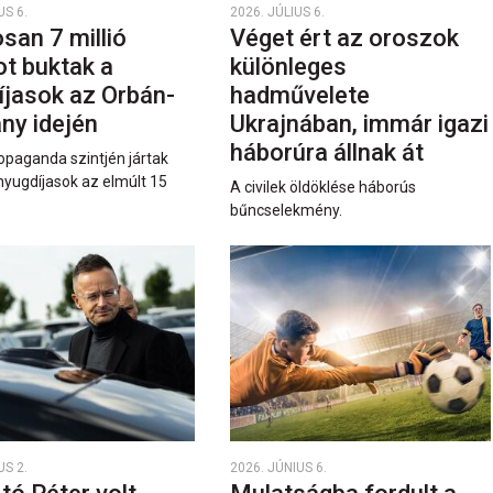
US 6.
2026. JÚLIUS 6.
san 7 millió
Véget ért az oroszok
ot buktak a
különleges
íjasok az Orbán-
hadművelete
ny idején
Ukrajnában, immár igazi
háborúra állnak át
opaganda szintjén jártak
nyugdíjasok az elmúlt 15
A civilek öldöklése háborús
bűncselekmény.
US 2.
2026. JÚNIUS 6.