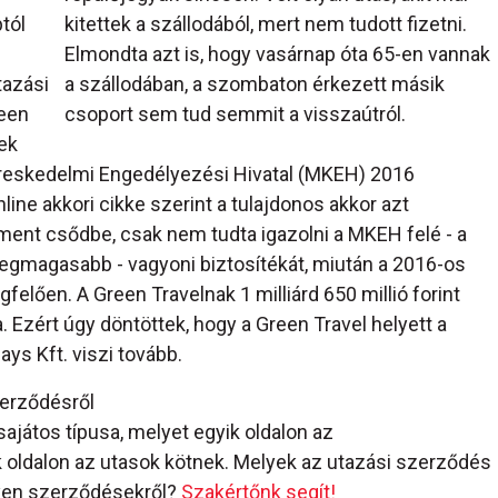
tól
kitettek a szállodából, mert nem tudott fizetni.
Elmondta azt is, hogy vasárnap óta 65-en vannak
tazási
a szállodában, a szombaton érkezett másik
reen
csoport sem tud semmit a visszaútról.
nek
reskedelmi Engedélyezési Hivatal (MKEH) 2016
ne akkori cikke szerint a tulajdonos akkor azt
ment csődbe, csak nem tudta igazolni a MKEH felé - a
legmagasabb - vagyoni biztosítékát, miután a 2016-os
lően. A Green Travelnak 1 milliárd 650 millió forint
a. Ezért úgy döntöttek, hogy a Green Travel helyett a
ays Kft. viszi tovább.
zerződésről
ajátos típusa, melyet egyik oldalon az
 oldalon az utasok kötnek. Melyek az utazási szerződés
lyen szerződésekről?
Szakértőnk segít!