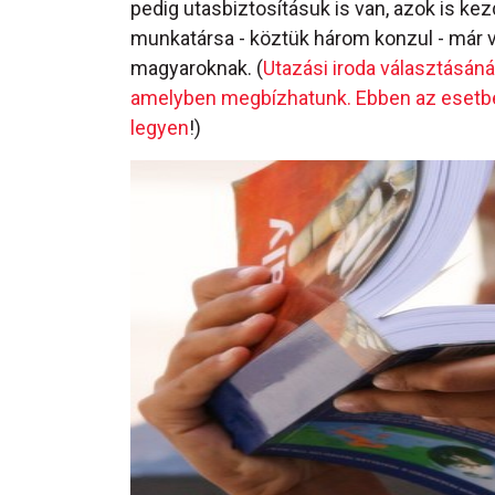
pedig utasbiztosításuk is van, azok is ke
munkatársa - köztük három konzul - már v
magyaroknak. (
Utazási iroda választásánál
amelyben megbízhatunk. Ebben az esetben 
legyen
!)