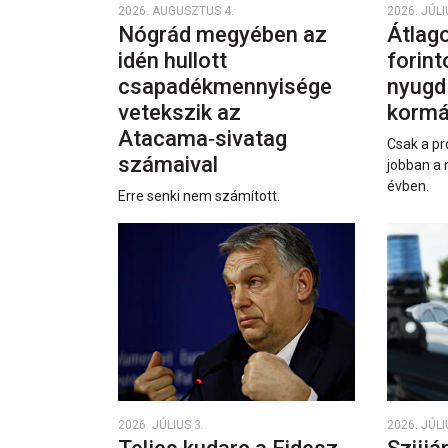
2026. AUGUSZTUS 4.
2026. JÚLI
Nógrád megyében az
Átlago
idén hullott
forint
csapadékmennyisége
nyugd
vetekszik az
kormá
Atacama‑sivatag
Csak a pr
számaival
jobban a 
évben.
Erre senki nem számított.
2026. JÚLIUS 3.
2026. JÚLI