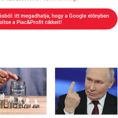
ásból: itt megadhatja, hogy a Google előnyben
ítse a Piac&Profit cikkeit!