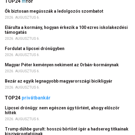
TOP24
m
for
Ők biztosan megússzák a ledolgozós szombatot
2026. AUGUSZTUS 6.
Elárulta a kormány, hogyan érkezik a 100 ezres iskolakezdési
támogatás
2026. AUGUSZTUS 6.
Fordulat a lipcsei drónügyben
2026. AUGUSZTUS 6.
Magyar Péter keményen nekiment az Orbán-kormánynak
2026. AUGUSZTUS 6.
Bezár az egyik legnagyobb magyarországi bicikligyár
2026. AUGUSZTUS 6.
TOP24
privátbankár
Lipcsei drónügy: nem egészen úgy történt, ahogy először
hitték
2026. AUGUSZTUS 6.
Trump dühbe gurult: hosszú börtönt ígér a hadsereg titkainak
kiszivárogtatóinak