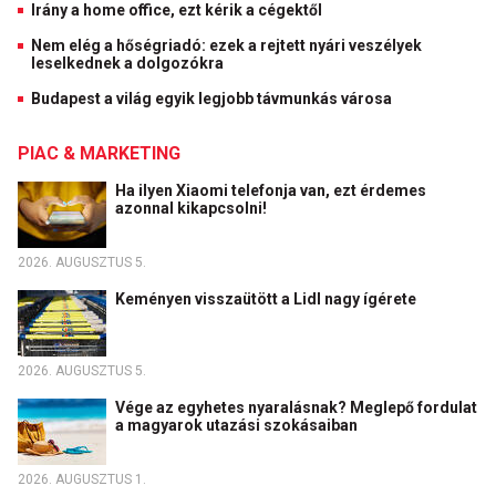
Irány a home office, ezt kérik a cégektől
Nem elég a hőségriadó: ezek a rejtett nyári veszélyek
leselkednek a dolgozókra
Budapest a világ egyik legjobb távmunkás városa
PIAC & MARKETING
Ha ilyen Xiaomi telefonja van, ezt érdemes
azonnal kikapcsolni!
2026. AUGUSZTUS 5.
Keményen visszaütött a Lidl nagy ígérete
2026. AUGUSZTUS 5.
Vége az egyhetes nyaralásnak? Meglepő fordulat
a magyarok utazási szokásaiban
2026. AUGUSZTUS 1.