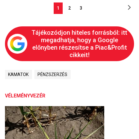
1
2
3
Tájékozódjon hiteles forrásból: itt
megadhatja, hogy a Google
előnyben részesítse a Piac&Profit
cikkeit!
KAMATOK
PÉNZSZERZÉS
VÉLEMÉNYVEZÉR