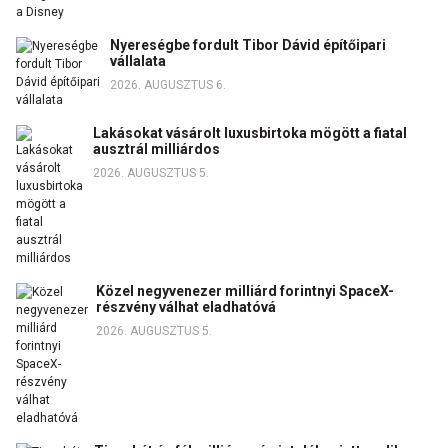
Nyereségbe fordult Tibor Dávid építőipari
vállalata
2026. AUGUSZTUS 6.
Lakásokat vásárolt luxusbirtoka mögött a fiatal
ausztrál milliárdos
2026. AUGUSZTUS 5.
Közel negyvenezer milliárd forintnyi SpaceX-
részvény válhat eladhatóvá
2026. AUGUSZTUS 5.