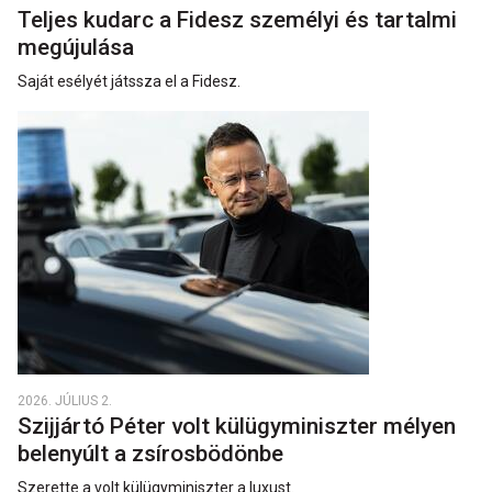
Teljes kudarc a Fidesz személyi és tartalmi
megújulása
Saját esélyét játssza el a Fidesz.
2026. JÚLIUS 2.
Szijjártó Péter volt külügyminiszter mélyen
belenyúlt a zsírosbödönbe
Szerette a volt külügyminiszter a luxust.