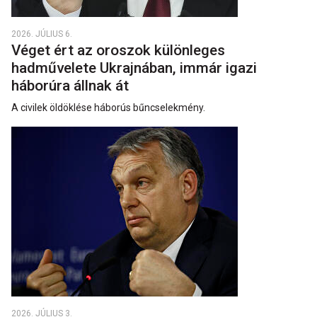
2026. JÚLIUS 6.
Véget ért az oroszok különleges
hadművelete Ukrajnában, immár igazi
háborúra állnak át
A civilek öldöklése háborús bűncselekmény.
2026. JÚLIUS 3.