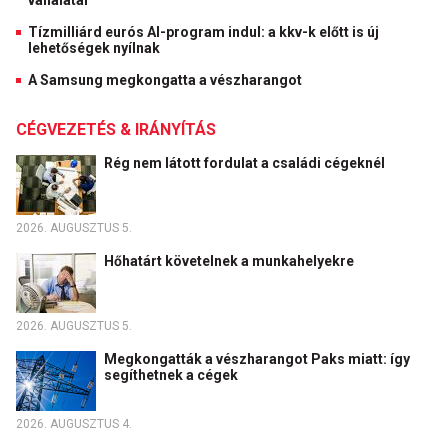
vállalatai
Tízmilliárd eurós AI-program indul: a kkv-k előtt is új
lehetőségek nyílnak
A Samsung megkongatta a vészharangot
CÉGVEZETÉS & IRÁNYÍTÁS
Rég nem látott fordulat a családi cégeknél
2026. AUGUSZTUS 5.
Hőhatárt követelnek a munkahelyekre
2026. AUGUSZTUS 5.
Megkongatták a vészharangot Paks miatt: így
segíthetnek a cégek
2026. AUGUSZTUS 4.