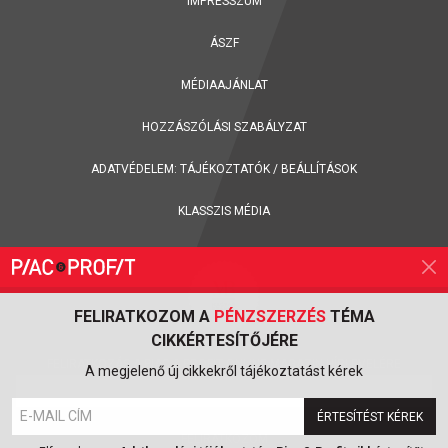
IMPRESSZUM
ÁSZF
MÉDIAAJÁNLAT
HOZZÁSZÓLÁSI SZABÁLYZAT
ADATVÉDELEM:
TÁJÉKOZTATÓK
/
BEÁLLÍTÁSOK
KLASSZIS MÉDIA
FELIRATKOZOM A
PÉNZSZERZÉS
TÉMA
CIKKÉRTESÍTŐJÉRE
FELIRATKOZÁS A PIAC & PROFIT ONLINE MAGAZIN HÍRLEVELÉRE
A megjelenő új cikkekről tájékoztatást kérek
ÉRTESÍTÉST KÉREK
FELIRATKOZOM