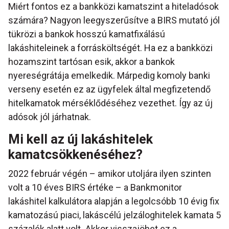
Miért fontos ez a bankközi kamatszint a hiteladósok
számára? Nagyon leegyszerűsítve a BIRS mutató jól
tükrözi a bankok hosszú kamatfixálású
lakáshiteleinek a forrásköltségét. Ha ez a bankközi
hozamszint tartósan esik, akkor a bankok
nyereségrátája emelkedik. Márpedig komoly banki
verseny esetén ez az ügyfelek által megfizetendő
hitelkamatok mérséklődéséhez vezethet. Így az új
adósok jól járhatnak.
Mi kell az új lakáshitelek
kamatcsökkenéséhez?
2022 február végén – amikor utoljára ilyen szinten
volt a 10 éves BIRS értéke – a Bankmonitor
lakáshitel kalkulátora alapján a legolcsóbb 10 évig fix
kamatozású piaci, lakáscélú jelzáloghitelek kamata 5
százalék alatt volt
.
Akkor visszajöhet ez a