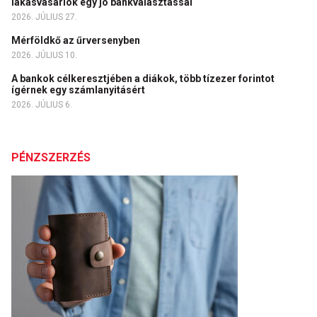
lakásvásárlók egy jó bankválasztással
2026. JÚLIUS 27.
Mérföldkő az űrversenyben
2026. JÚLIUS 10.
A bankok célkeresztjében a diákok, több tízezer forintot
ígérnek egy számlanyitásért
2026. JÚLIUS 6.
PÉNZSZERZÉS