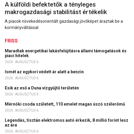
A külföldi befektetők a tényleges
makrogazdasági stabilitást értékelik
A piacok növekedésorientált gazdasági jövőképet áraztak be a
kormányváltással.
FRISS
Maradtak energetikai lakásfelújításra állami támogatások és
piaci hitelek
2026. AUGUSZTUS 6.
Ismét az egykori védett ár alatt a benzin
2026. AUGUSZTUS 6.
Esik az eső a Duna vízgyűjtő területén
2026. AUGUSZTUS 6.
Mérnöki csoda született, 110 emelet magas úszó szélerőmű
2026. AUGUSZTUS 6.
Legendás, tisztán elektromos autó érkezik, 8 millió forint lesz
az ára
2026. AUGUSZTUS 6.