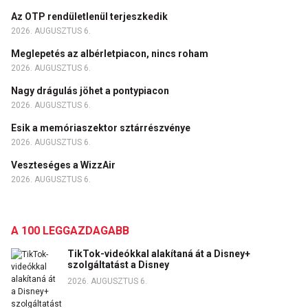
Az OTP rendületlenül terjeszkedik
2026. AUGUSZTUS 6.
Meglepetés az albérletpiacon, nincs roham
2026. AUGUSZTUS 6.
Nagy drágulás jöhet a pontypiacon
2026. AUGUSZTUS 6.
Esik a memóriaszektor sztárrészvénye
2026. AUGUSZTUS 6.
Veszteséges a WizzAir
2026. AUGUSZTUS 6.
A 100 LEGGAZDAGABB
TikTok-videókkal alakítaná át a Disney+
szolgáltatást a Disney
2026. AUGUSZTUS 6.