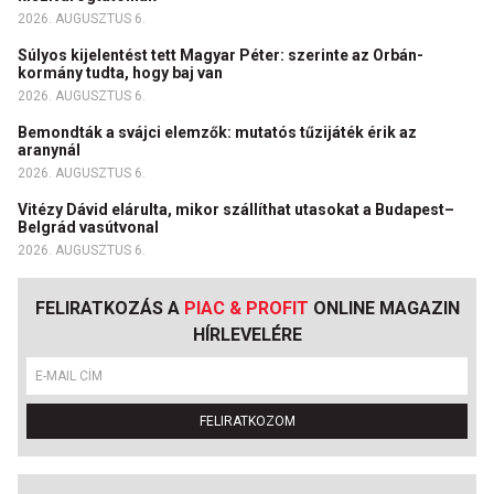
2026. AUGUSZTUS 6.
Súlyos kijelentést tett Magyar Péter: szerinte az Orbán-
kormány tudta, hogy baj van
2026. AUGUSZTUS 6.
Bemondták a svájci elemzők: mutatós tűzijáték érik az
aranynál
2026. AUGUSZTUS 6.
Vitézy Dávid elárulta, mikor szállíthat utasokat a Budapest–
Belgrád vasútvonal
2026. AUGUSZTUS 6.
FELIRATKOZÁS A
PIAC & PROFIT
ONLINE MAGAZIN
HÍRLEVELÉRE
FELIRATKOZOM