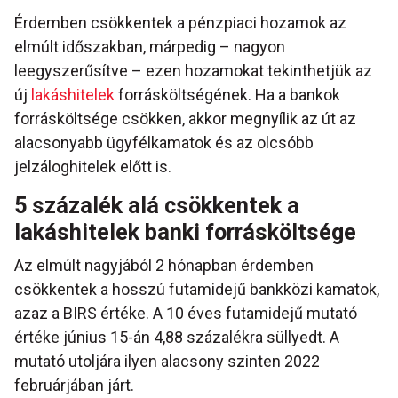
Érdemben csökkentek a pénzpiaci hozamok az
elmúlt időszakban, márpedig – nagyon
leegyszerűsítve – ezen hozamokat tekinthetjük az
új
lakáshitelek
forrásköltségének. Ha a bankok
forrásköltsége csökken, akkor megnyílik az út az
alacsonyabb ügyfélkamatok és az olcsóbb
jelzáloghitelek előtt is.
5 százalék alá csökkentek a
lakáshitelek banki forrásköltsége
Az elmúlt nagyjából 2 hónapban érdemben
csökkentek a hosszú futamidejű bankközi kamatok,
azaz a BIRS értéke. A 10 éves futamidejű mutató
értéke június 15-án 4,88 százalékra süllyedt. A
mutató utoljára ilyen alacsony szinten 2022
februárjában járt.