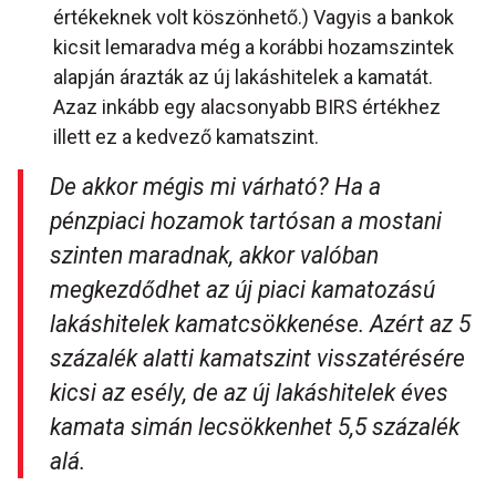
értékeknek volt köszönhető.) Vagyis a bankok
kicsit lemaradva még a korábbi hozamszintek
alapján árazták az új lakáshitelek a kamatát.
Azaz inkább egy alacsonyabb BIRS értékhez
illett ez a kedvező kamatszint.
De akkor mégis mi várható? Ha a
pénzpiaci hozamok tartósan a mostani
szinten maradnak, akkor valóban
megkezdődhet az új piaci kamatozású
lakáshitelek kamatcsökkenése. Azért az 5
százalék alatti kamatszint visszatérésére
kicsi az esély, de az új lakáshitelek éves
kamata simán lecsökkenhet 5,5 százalék
alá.