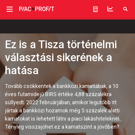
Ez is a Tisza történelmi
választási sikerének a
hatása
Tovább csökkentek a bankközi kamatlábak, a 10
éves futamidejű BIRS értéke 4,88 százalékra
süllyedt. 2022 februárjában, amikor legutóbb itt
jártak a bankközi hozamok még 5 százalék alatti
kamatokat is lehetett látni a piaci lakáshiteleknél.
Tényleg visszajöhet ez a kamatszint a jövőben?