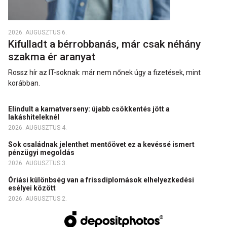
2026. AUGUSZTUS 6.
Kifulladt a bérrobbanás, már csak néhány
szakma ér aranyat
Rossz hír az IT-soknak: már nem nőnek úgy a fizetések, mint
korábban.
Elindult a kamatverseny: újabb csökkentés jött a
lakáshiteleknél
2026. AUGUSZTUS 4.
Sok családnak jelenthet mentőövet ez a kevéssé ismert
pénzügyi megoldás
2026. AUGUSZTUS 3.
Óriási különbség van a frissdiplomások elhelyezkedési
esélyei között
2026. AUGUSZTUS 2.