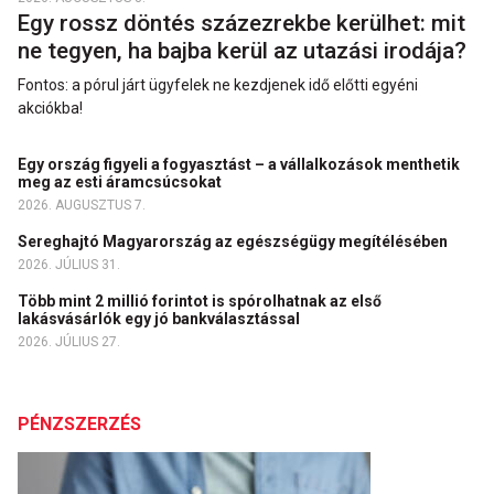
Egy rossz döntés százezrekbe kerülhet: mit
ne tegyen, ha bajba kerül az utazási irodája?
Fontos: a pórul járt ügyfelek ne kezdjenek idő előtti egyéni
akciókba!
Egy ország figyeli a fogyasztást – a vállalkozások menthetik
meg az esti áramcsúcsokat
2026. AUGUSZTUS 7.
Sereghajtó Magyarország az egészségügy megítélésében
2026. JÚLIUS 31.
Több mint 2 millió forintot is spórolhatnak az első
lakásvásárlók egy jó bankválasztással
2026. JÚLIUS 27.
PÉNZSZERZÉS