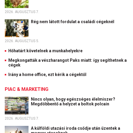
2026. AUGUSZTUS 7.
Rég nem látott fordulat a családi cégeknél
2026. AUGUSZTUS 5.
Hőhatárt követelnek a munkahelyekre
Megkongatták a vészharangot Paks miatt: így segíthetnek a
cégek
Irány a home office, ezt kérik a cégektől
PIAC & MARKETING
Nincs olyan, hogy egészséges élelmiszer?
Megdöbbentő a helyzet a boltok polcain
2026. AUGUSZTUS 7.
A külföldi utazási iroda csődje után üzentek a