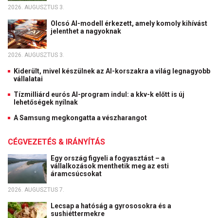
2026. AUGUSZTUS 3.
Olcsó AI-modell érkezett, amely komoly kihívást
jelenthet a nagyoknak
2026. AUGUSZTUS 3.
Kiderült, mivel készülnek az AI-korszakra a világ legnagyobb
vállalatai
Tízmilliárd eurós AI-program indul: a kkv-k előtt is új
lehetőségek nyílnak
A Samsung megkongatta a vészharangot
CÉGVEZETÉS & IRÁNYÍTÁS
Egy ország figyeli a fogyasztást – a
vállalkozások menthetik meg az esti
áramcsúcsokat
2026. AUGUSZTUS 7.
Lecsap a hatóság a gyrososokra és a
sushiéttermekre