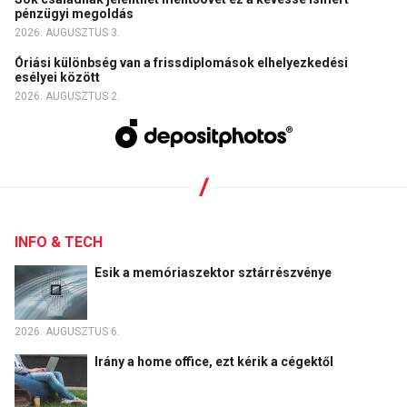
pénzügyi megoldás
2026. AUGUSZTUS 3.
Óriási különbség van a frissdiplomások elhelyezkedési
esélyei között
2026. AUGUSZTUS 2.
INFO & TECH
Esik a memóriaszektor sztárrészvénye
2026. AUGUSZTUS 6.
Irány a home office, ezt kérik a cégektől