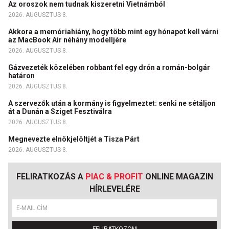
Az oroszok nem tudnak kiszeretni Vietnámból
2026. AUGUSZTUS 8.
Akkora a memóriahiány, hogy több mint egy hónapot kell várni
az MacBook Air néhány modelljére
2026. AUGUSZTUS 8.
Gázvezeték közelében robbant fel egy drón a román-bolgár
határon
2026. AUGUSZTUS 8.
A szervezők után a kormány is figyelmeztet: senki ne sétáljon
át a Dunán a Sziget Fesztiválra
2026. AUGUSZTUS 8.
Megnevezte elnökjelöltjét a Tisza Párt
2026. AUGUSZTUS 8.
FELIRATKOZÁS A
PIAC & PROFIT
ONLINE MAGAZIN
HÍRLEVELÉRE