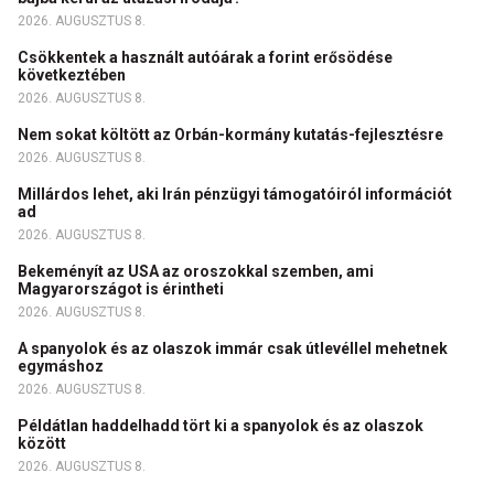
2026. AUGUSZTUS 8.
Csökkentek a használt autóárak a forint erősödése
következtében
2026. AUGUSZTUS 8.
Nem sokat költött az Orbán-kormány kutatás-fejlesztésre
2026. AUGUSZTUS 8.
Millárdos lehet, aki Irán pénzügyi támogatóiról információt
ad
2026. AUGUSZTUS 8.
Bekeményít az USA az oroszokkal szemben, ami
Magyarországot is érintheti
2026. AUGUSZTUS 8.
A spanyolok és az olaszok immár csak útlevéllel mehetnek
egymáshoz
2026. AUGUSZTUS 8.
Példátlan haddelhadd tört ki a spanyolok és az olaszok
között
2026. AUGUSZTUS 8.