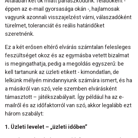
Általában két ok miatt panaszkodunk: feladóként -
éppen az e-mail gyorsasága okán -, hajlamosak
vagyunk azonnali visszajelzést várni, válaszadóként
türelmet, toleranciát és reális határidőket
szeretnénk.
Ez a két erősen eltérő elvárás számtalan felesleges
feszültséget okoz és az egymásba vetett bizalmat
is megingathatja, pedig a megoldás egyszerű: be
kell tartanunk az üzleti etikett - kimondatlan, de
lelkünk mélyén mindannyiunk számára ismert, és ha
a másikról van szó, vele szemben elvárásként
támasztott – játékszabályait. Így például ha az e-
mailről és az időfaktorról van szó, akkor legalább ezt
három szabályt:
1. Üzleti levelet – „üzleti időben”