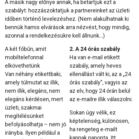
A másik nagy előnye annak, ha betartjuk ezt a
szabályt: hozzászoktatjuk a partnereinket az üzleti
időben történő levelezéshez. (Nem alakulhatnak ki
bennük hamis elvárások arra nézvést, hogy mindig,
azonnal a rendelkezésükre kell állnunk…)
A két főbűn, amit
2. A 24 órás szabály
mobiltelefonnal
Ha van e-mail etikett
elkövethetünk
szabály, amely heves
Van néhány etikettbaki,
ellenállást vált ki, az a „24
amely túlmutat az illik,
órás szabály”, vagyis az
nem illik, elegáns, nem
az elv, hogy 24 órán belül
elegáns kérdésen, mert
az e-mailre illik válaszolni.
üzleti, szakmai
Sokan úgy vélik, ez
megítélésünket
képtelenség, különösen,
befolyásolhatja – nem jó
ha rengeteg e-mailt
irányba. Ilyen például a
kapnak naponta. Itt