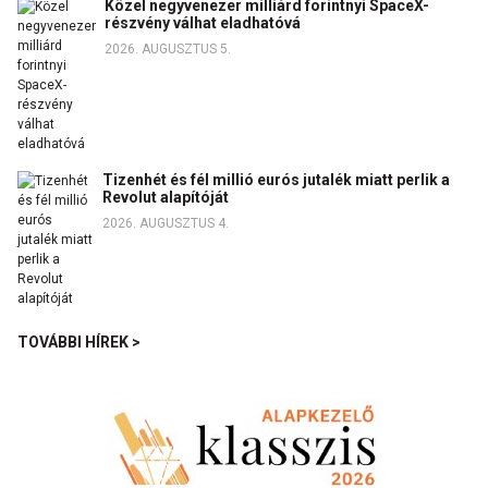
Közel negyvenezer milliárd forintnyi SpaceX-
részvény válhat eladhatóvá
2026. AUGUSZTUS 5.
Tizenhét és fél millió eurós jutalék miatt perlik a
Revolut alapítóját
2026. AUGUSZTUS 4.
TOVÁBBI HÍREK >