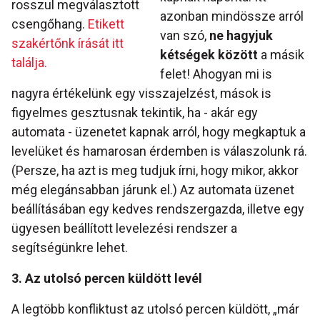
rosszul megválasztott
azonban mindössze arról
csengőhang.
Etikett
van szó,
ne hagyjuk
szakértőnk írását itt
kétségek között
a másik
találja.
felet! Ahogyan mi is
nagyra értékelünk egy visszajelzést, mások is
figyelmes gesztusnak tekintik, ha - akár egy
automata - üzenetet kapnak arról, hogy megkaptuk a
levelüket és hamarosan érdemben is válaszolunk rá.
(Persze, ha azt is meg tudjuk írni, hogy mikor, akkor
még elegánsabban járunk el.) Az automata üzenet
beállításában egy kedves rendszergazda, illetve egy
ügyesen beállított levelezési rendszer a
segítségünkre lehet.
3. Az utolsó percen küldött levél
A legtöbb konfliktust az utolsó percen küldött, „már