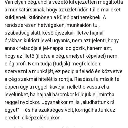
Van olyan cég, ahol a vezető kifejezetten megtiltotta
a munkatársainak, hogy az üzleti időn túl e-maileket
küldjenek, különösen a külső partnereknek. A
rendszeresen hétvégéken, munkaidőn túl,
szabadság alatt, késő éjszakai, illetve hajnali
órákban küldött levél ugyanis, nem azt jelenti, hogy
annak feladója éljel-nappal dolgozik, hanem azt,
hogy az illető (illetve a cég, amelyet képvisel) nem
elég profi. Nem tudja (tudják) megfelelően
szervezni a munkáját, ez pedig a feladó és közvetve
a cég szakmai hitelét is rontja. Ráadásul a másik fél
éppen úgy a reggeli kávéja mellett olvassa el a
levelünket, ha hajnali háromkor küldjük el, mintha
reggel nyolckor. Ugyanakkor mi is „aludhattunk rá
egyet” – és ha szükséges volt, korrigálhattunk az
eredeti elképzelésünkön.