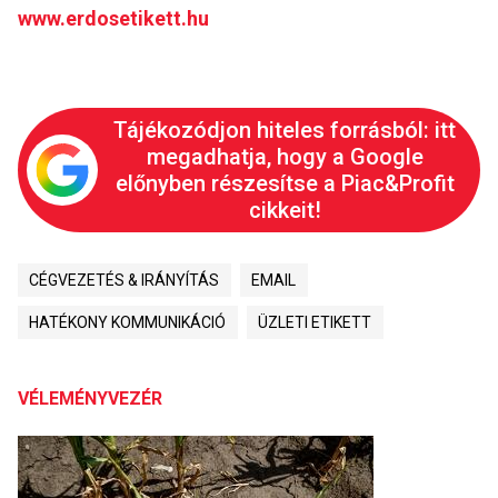
www.erdosetikett.hu
Tájékozódjon hiteles forrásból: itt
megadhatja, hogy a Google
előnyben részesítse a Piac&Profit
cikkeit!
CÉGVEZETÉS & IRÁNYÍTÁS
EMAIL
HATÉKONY KOMMUNIKÁCIÓ
ÜZLETI ETIKETT
VÉLEMÉNYVEZÉR