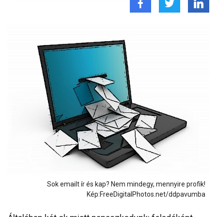
Sok emailt ír és kap? Nem mindegy, mennyire profik!
Kép:FreeDigitalPhotos.net/ddpavumba