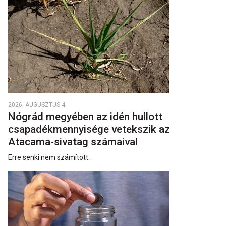
2026. AUGUSZTUS 4.
Nógrád megyében az idén hullott
csapadékmennyisége vetekszik az
Atacama‑sivatag számaival
Erre senki nem számított.