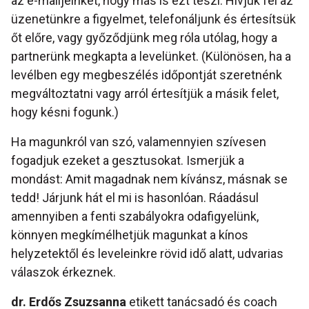
az e-mailjeinket, hogy más is ezt teszi. Hívjuk fel az
üzenetünkre a figyelmet, telefonáljunk és értesítsük
őt előre, vagy győződjünk meg róla utólag, hogy a
partnerünk megkapta a levelünket. (Különösen, ha a
levélben egy megbeszélés időpontját szeretnénk
megváltoztatni vagy arról értesítjük a másik felet,
hogy késni fogunk.)
Ha magunkról van szó, valamennyien szívesen
fogadjuk ezeket a gesztusokat. Ismerjük a
mondást: Amit magadnak nem kívánsz, másnak se
tedd! Járjunk hát el mi is hasonlóan. Ráadásul
amennyiben a fenti szabályokra odafigyelünk,
könnyen megkímélhetjük magunkat a kínos
helyzetektől és leveleinkre rövid idő alatt, udvarias
válaszok érkeznek.
dr. Erdős Zsuzsanna
etikett tanácsadó és coach