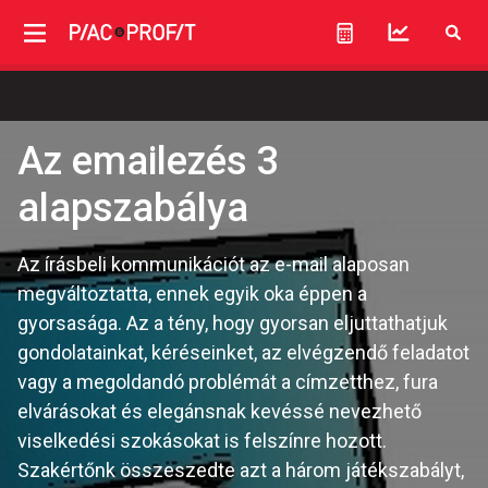
Az emailezés 3
alapszabálya
Az írásbeli kommunikációt az e-mail alaposan
megváltoztatta, ennek egyik oka éppen a
gyorsasága. Az a tény, hogy gyorsan eljuttathatjuk
gondolatainkat, kéréseinket, az elvégzendő feladatot
vagy a megoldandó problémát a címzetthez, fura
elvárásokat és elegánsnak kevéssé nevezhető
viselkedési szokásokat is felszínre hozott.
Szakértőnk összeszedte azt a három játékszabályt,