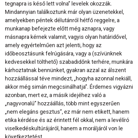
tegnapra is késő lett volna” levelek okozzák.
Mindannyian találkoztunk már olyan üzenetekkel,
amelyekben péntek délutánról hétfő reggelre, a
munkanap befejezte előtt még aznapra, vagy
másnapra kérnek valamit, vagyis olyan határidővel,
amely egyértelműen azt jelenti, hogy az
időbeosztásunk felrúgására, vagy a (szívünknek
kedvesekkel tölthető) szabadidőnk terhére, munkára
kárhoztatnak bennünket, gyakran azzal az álszent
hozzáállással téve mindezt, „hogyha azonnal nekiáll,
akkor még simán megcsinálhatja”. Érdemes vigyázni
azonban, mert ez, a másik idejéhez való a
„nagyvonalú” hozzáállás, több mint egyszerűen
„nem elegáns gesztus”, ez már nem etikett, hanem
etika kérdése és az érintett fél okkal, nem a levélíró
viselkedéskultúrájáról, hanem a moráljáról von le
következtetést.