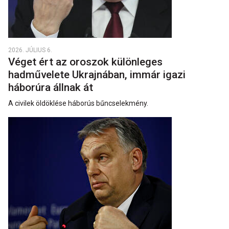
2026. JÚLIUS 6.
Véget ért az oroszok különleges
hadművelete Ukrajnában, immár igazi
háborúra állnak át
A civilek öldöklése háborús bűncselekmény.