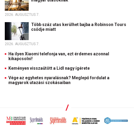
magyar utasoknak
2026. AUGUSZTUS 7.
Több száz utas kerülhet bajba a Robinson Tours
csődje miatt
2026. AUGUSZTUS 7.
Ha ilyen Xiaomi telefonja van, ezt érdemes azonnal
kikapcsolni!
Keményen visszaütött a Lidl nagy ígérete
Vége az egyhetes nyaralásnak? Meglepő fordulat a
magyarok utazási szokásaiban