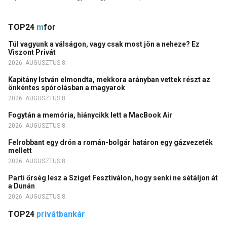
TOP24
m
for
Túl vagyunk a válságon, vagy csak most jön a neheze? Ez
Viszont Privát
2026. AUGUSZTUS 8.
Kapitány István elmondta, mekkora arányban vettek részt az
önkéntes spórolásban a magyarok
2026. AUGUSZTUS 8.
Fogytán a memória, hiánycikk lett a MacBook Air
2026. AUGUSZTUS 8.
Felrobbant egy drón a román-bolgár határon egy gázvezeték
mellett
2026. AUGUSZTUS 8.
Parti őrség lesz a Sziget Fesztiválon, hogy senki ne sétáljon át
a Dunán
2026. AUGUSZTUS 8.
TOP24
privátbankár