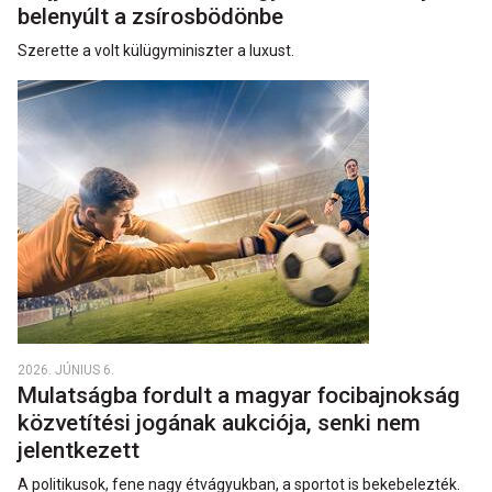
belenyúlt a zsírosbödönbe
Szerette a volt külügyminiszter a luxust.
2026. JÚNIUS 6.
Mulatságba fordult a magyar focibajnokság
közvetítési jogának aukciója, senki nem
jelentkezett
A politikusok, fene nagy étvágyukban, a sportot is bekebelezték.