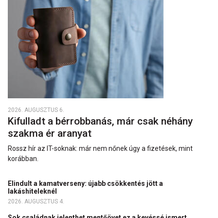
2026. AUGUSZTUS 6.
Kifulladt a bérrobbanás, már csak néhány
szakma ér aranyat
Rossz hír az IT-soknak: már nem nőnek úgy a fizetések, mint
korábban.
Elindult a kamatverseny: újabb csökkentés jött a
lakáshiteleknél
2026. AUGUSZTUS 4.
Sok családnak jelenthet mentőövet ez a kevéssé ismert