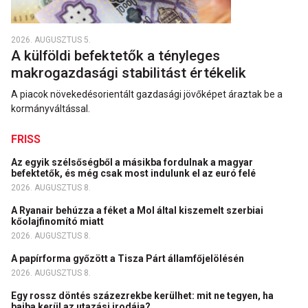
2026. AUGUSZTUS 5.
A külföldi befektetők a tényleges
makrogazdasági stabilitást értékelik
A piacok növekedésorientált gazdasági jövőképet áraztak be a
kormányváltással.
FRISS
Az egyik szélsőségből a másikba fordulnak a magyar
befektetők, és még csak most indulunk el az euró felé
2026. AUGUSZTUS 8.
A Ryanair behúzza a féket a Mol által kiszemelt szerbiai
kőolajfinomító miatt
2026. AUGUSZTUS 8.
A papírforma győzött a Tisza Párt államfőjelölésén
2026. AUGUSZTUS 8.
Egy rossz döntés százezrekbe kerülhet: mit ne tegyen, ha
bajba kerül az utazási irodája?