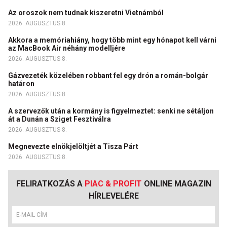
Az oroszok nem tudnak kiszeretni Vietnámból
2026. AUGUSZTUS 8.
Akkora a memóriahiány, hogy több mint egy hónapot kell várni
az MacBook Air néhány modelljére
2026. AUGUSZTUS 8.
Gázvezeték közelében robbant fel egy drón a román-bolgár
határon
2026. AUGUSZTUS 8.
A szervezők után a kormány is figyelmeztet: senki ne sétáljon
át a Dunán a Sziget Fesztiválra
2026. AUGUSZTUS 8.
Megnevezte elnökjelöltjét a Tisza Párt
2026. AUGUSZTUS 8.
FELIRATKOZÁS A
PIAC & PROFIT
ONLINE MAGAZIN
HÍRLEVELÉRE