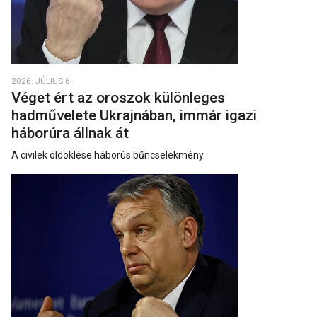
2026. JÚLIUS 6.
Véget ért az oroszok különleges
hadművelete Ukrajnában, immár igazi
háborúra állnak át
A civilek öldöklése háborús bűncselekmény.