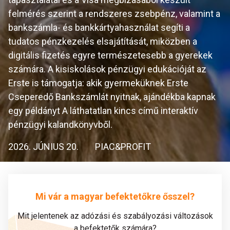
felmérés szerint a rendszeres zsebpénz, valamint a
bankszámla- és bankkártyahasználat segíti a
tudatos pénzkezelés elsajátítását, miközben a
digitális fizetés egyre természetesebb a gyerekek
számára. A kisiskolások pénzügyi edukációját az
Erste is támogatja: akik gyermeküknek Erste
Cseperedő Bankszámlát nyitnak, ajándékba kapnak
egy példányt A láthatatlan kincs című interaktív
pénzügyi kalandkönyvből.
2026. JÚNIUS 20.
PIAC&PROFIT
Mi vár a magyar befektetőkre ősszel?
Mit jelentenek az adózási és szabályozási változások
a befektetők számára?