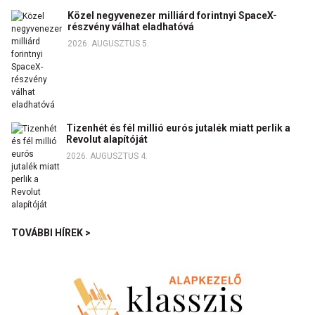
Közel negyvenezer milliárd forintnyi SpaceX-
részvény válhat eladhatóvá
2026. AUGUSZTUS 5.
Tizenhét és fél millió eurós jutalék miatt perlik a
Revolut alapítóját
2026. AUGUSZTUS 4.
TOVÁBBI HÍREK >