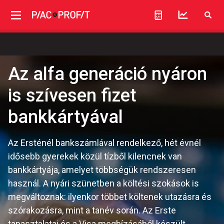
Az alfa generáció nyáron
is szívesen fizet
bankkártyával
Az Ersténél bankszámlával rendelkező, hét évnél
idősebb gyerekek közül tízből kilencnek van
bankkártyája, amelyet többségük rendszeresen
használ. A nyári szünetben a költési szokások is
megváltoznak: ilyenkor többet költenek utazásra és
szórakozásra, mint a tanév során. Az Erste
tapasztalatai és a Visa megbízásából készült