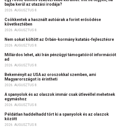
bajba kerül az utazási irodája?
2026. AUGUSZTUS 8.
Csökkentek a használt autóárak a forint erősödése
következtében
2026. AUGUSZTUS 8.
Nem sokat költött az Orbán-kormány kutatás-fejlesztésre
2026. AUGUSZTUS 8.
Millárdos lehet, aki Irán pénzügyi támogatóiról információt
ad
2026. AUGUSZTUS 8.
Bekeményít az USA az oroszokkal szemben, ami
Magyarországot is érintheti
2026. AUGUSZTUS 8.
A spanyolok és az olaszok immár csak útlevéllel mehetnek
egymáshoz
2026. AUGUSZTUS 8.
Példátlan haddelhadd tört ki a spanyolok és az olaszok
között
2026. AUGUSZTUS 8.