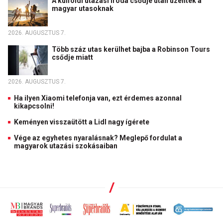
A külföldi utazási iroda csődje után üzentek a
magyar utasoknak
2026. AUGUSZTUS 7.
Több száz utas kerülhet bajba a Robinson Tours
csődje miatt
2026. AUGUSZTUS 7.
Ha ilyen Xiaomi telefonja van, ezt érdemes azonnal
kikapcsolni!
Keményen visszaütött a Lidl nagy ígérete
Vége az egyhetes nyaralásnak? Meglepő fordulat a
magyarok utazási szokásaiban