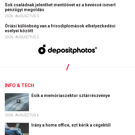
Sok családnak jelenthet mentőövet ez a kevéssé ismert
pénzügyi megoldás
2026. AUGUSZTUS 3.
Óriási különbség van a frissdiplomások elhelyezkedési
esélyei között
2026. AUGUSZTUS 2.
INFO & TECH
Esik a memóriaszektor sztárrészvénye
2026. AUGUSZTUS 6.
Irány a home office, ezt kérik a cégektől