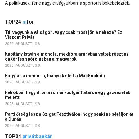
A politikusok, fene nagy étvágyukban, a sportot is bekebelezték.
TOP24
m
for
Túl vagyunk a válságon, vagy csak most jön a neheze? Ez
Viszont Privát
2026. AUGUSZTUS 8.
Kapitány István elmondta, mekkora arányban vettek részt az
önkéntes spórolásban a magyarok
2026. AUGUSZTUS 8.
Fogytán a memória, hiánycikk lett a MacBook Air
2026. AUGUSZTUS 8.
Felrobbant egy drón a román-bolgár határon egy gázvezeték
mellett
2026. AUGUSZTUS 8.
Parti őrség lesz a Sziget Fesztiválon, hogy senki ne sétáljon át
a Dunán
2026. AUGUSZTUS 8.
TOP24
privátbankár