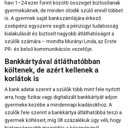
havi 1–24 ezer forint közötti összeget biztosítanak
gyermeküknek, de minden ötödik szülő ennél többet
is. A gyermek saját bankszámlájára érkező
zsebpénz egyszerre segíti a pénzügyi tudatosság
kialakulását és biztosít nagyobb átláthatóságot a
szülők számára – mondta Murányi Linda, az Erste
PR- és belső kommunikációs vezetője.
Bankkártyával átláthatóbban
költenek, de azért kellenek a
korlátok is
A bank adatai szerint a szülők több mint fele nyitott
arra, hogy fizikai vagy digitalizált bankkártyát adjon
gyermeke kezébe a mindennapi kiadásokhoz. A
szülők fele szerint a bankkártya átláthatóbbá teszi a
gyermek költéseit, míg 38 százalékuk úgy véli, hogy
biztonságosabb megoldás a készpénznél.