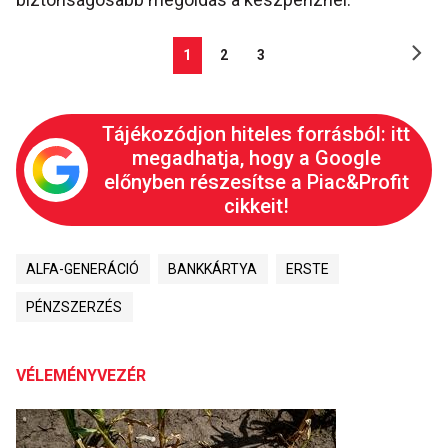
1
2
3
Tájékozódjon hiteles forrásból: itt
megadhatja, hogy a Google
előnyben részesítse a Piac&Profit
cikkeit!
ALFA-GENERÁCIÓ
BANKKÁRTYA
ERSTE
PÉNZSZERZÉS
VÉLEMÉNYVEZÉR