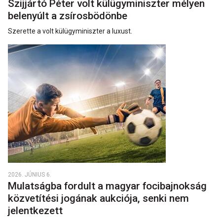
Szijjártó Péter volt külügyminiszter mélyen
belenyúlt a zsírosbödönbe
Szerette a volt külügyminiszter a luxust.
2026. JÚNIUS 6.
Mulatságba fordult a magyar focibajnokság
közvetítési jogának aukciója, senki nem
jelentkezett