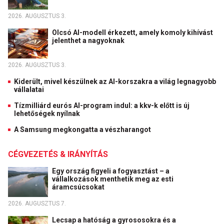
2026. AUGUSZTUS 3.
Olcsó AI-modell érkezett, amely komoly kihívást
jelenthet a nagyoknak
2026. AUGUSZTUS 3.
Kiderült, mivel készülnek az AI-korszakra a világ legnagyobb
vállalatai
Tízmilliárd eurós AI-program indul: a kkv-k előtt is új
lehetőségek nyílnak
A Samsung megkongatta a vészharangot
CÉGVEZETÉS & IRÁNYÍTÁS
Egy ország figyeli a fogyasztást – a
vállalkozások menthetik meg az esti
áramcsúcsokat
2026. AUGUSZTUS 7.
Lecsap a hatóság a gyrososokra és a