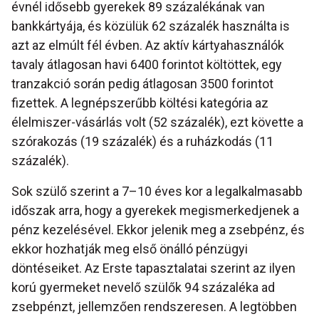
évnél idősebb gyerekek 89 százalékának van
bankkártyája, és közülük 62 százalék használta is
azt az elmúlt fél évben. Az aktív kártyahasználók
tavaly átlagosan havi 6400 forintot költöttek, egy
tranzakció során pedig átlagosan 3500 forintot
fizettek. A legnépszerűbb költési kategória az
élelmiszer-vásárlás volt (52 százalék), ezt követte a
szórakozás (19 százalék) és a ruházkodás (11
százalék).
Sok szülő szerint a 7–10 éves kor a legalkalmasabb
időszak arra, hogy a gyerekek megismerkedjenek a
pénz kezelésével. Ekkor jelenik meg a zsebpénz, és
ekkor hozhatják meg első önálló pénzügyi
döntéseiket. Az Erste tapasztalatai szerint az ilyen
korú gyermeket nevelő szülők 94 százaléka ad
zsebpénzt, jellemzően rendszeresen. A legtöbben