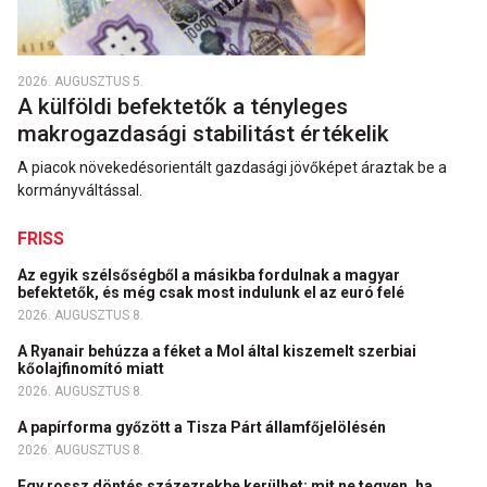
2026. AUGUSZTUS 5.
A külföldi befektetők a tényleges
makrogazdasági stabilitást értékelik
A piacok növekedésorientált gazdasági jövőképet áraztak be a
kormányváltással.
FRISS
Az egyik szélsőségből a másikba fordulnak a magyar
befektetők, és még csak most indulunk el az euró felé
2026. AUGUSZTUS 8.
A Ryanair behúzza a féket a Mol által kiszemelt szerbiai
kőolajfinomító miatt
2026. AUGUSZTUS 8.
A papírforma győzött a Tisza Párt államfőjelölésén
2026. AUGUSZTUS 8.
Egy rossz döntés százezrekbe kerülhet: mit ne tegyen, ha