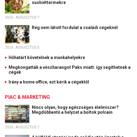
sushiéttermekre
2026. AUGUSZTUS 7.
Rég nem látott fordulat a családi cégeknél
2026. AUGUSZTUS 5.
Hőhatárt követelnek a munkahelyekre
Megkongatták a vészharangot Paks miatt: így segíthetnek a
cégek
Irány a home office, ezt kérik a cégektől
PIAC & MARKETING
Nincs olyan, hogy egészséges élelmiszer?
Megdöbbentő a helyzet a boltok polcain
2026. AUGUSZTUS 7.