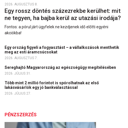
2026. AUGUSZTUS 8.
Egy rossz döntés százezrekbe kerülhet: mit
ne tegyen, ha bajba kerül az utazási irodája?
Fontos: a pórul járt ügyfelek ne kezdjenek idő előtti egyéni
akciókba!
Egy ország figyeli a fogyasztást – a vállalkozások menthetik
meg az esti áramcsúcsokat
2026. AUGUSZTUS 7.
Sereghajtó Magyarország az egészségügy megítélésében
2026. JÚLIUS 31.
Több mint 2 millió forintot is spórolhatnak az első
lakásvásárlók egy jó bankválasztással
2026. JÚLIUS 27.
PÉNZSZERZÉS