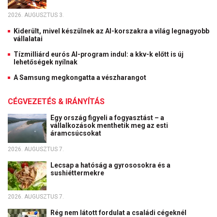
2026. AUGUSZTUS 3.
Kiderült, mivel készülnek az AI-korszakra a világ legnagyobb
vállalatai
Tízmilliárd eurós AI-program indul: a kkv-k előtt is új
lehetőségek nyílnak
A Samsung megkongatta a vészharangot
CÉGVEZETÉS & IRÁNYÍTÁS
Egy ország figyeli a fogyasztást – a
vállalkozások menthetik meg az esti
áramcsúcsokat
2026. AUGUSZTUS 7.
Lecsap a hatóság a gyrososokra és a
sushiéttermekre
2026. AUGUSZTUS 7.
Rég nem látott fordulat a családi cégeknél