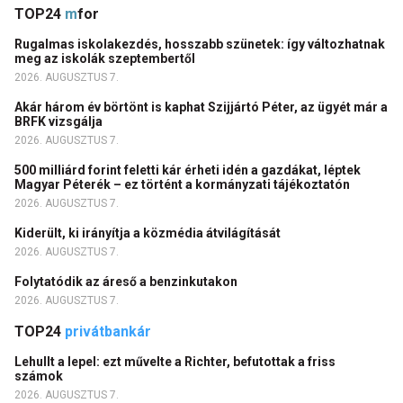
TOP24
m
for
Rugalmas iskolakezdés, hosszabb szünetek: így változhatnak
meg az iskolák szeptembertől
2026. AUGUSZTUS 7.
Akár három év börtönt is kaphat Szijjártó Péter, az ügyét már a
BRFK vizsgálja
2026. AUGUSZTUS 7.
500 milliárd forint feletti kár érheti idén a gazdákat, léptek
Magyar Péterék – ez történt a kormányzati tájékoztatón
2026. AUGUSZTUS 7.
Kiderült, ki irányítja a közmédia átvilágítását
2026. AUGUSZTUS 7.
Folytatódik az áreső a benzinkutakon
2026. AUGUSZTUS 7.
TOP24
privátbankár
Lehullt a lepel: ezt művelte a Richter, befutottak a friss
számok
2026. AUGUSZTUS 7.