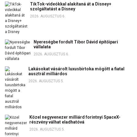
TikTok-videókkal alakítaná át a Disney+
szolgáltatást a Disney
2026. AUGUSZTUS 6.
Nyereségbe fordult Tibor Dávid építőipari
vállalata
2026. AUGUSZTUS 6.
Lakásokat vásárolt luxusbirtoka mögött a fiatal
ausztrál milliárdos
2026. AUGUSZTUS 5.
Közel negyvenezer milliárd forintnyi SpaceX-
részvény válhat eladhatóvá
2026. AUGUSZTUS 5.