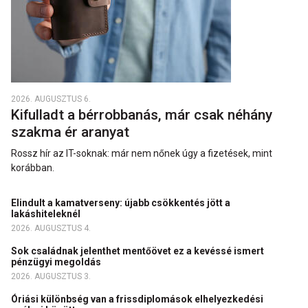
2026. AUGUSZTUS 6.
Kifulladt a bérrobbanás, már csak néhány
szakma ér aranyat
Rossz hír az IT-soknak: már nem nőnek úgy a fizetések, mint
korábban.
Elindult a kamatverseny: újabb csökkentés jött a
lakáshiteleknél
2026. AUGUSZTUS 4.
Sok családnak jelenthet mentőövet ez a kevéssé ismert
pénzügyi megoldás
2026. AUGUSZTUS 3.
Óriási különbség van a frissdiplomások elhelyezkedési