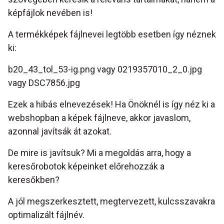
képfájlok nevében is!
A termékképek fájlnevei legtöbb esetben így néznek
ki:
b20_43_tol_53-ig.png vagy 0219357010_2_0.jpg
vagy DSC7856.jpg
Ezek a hibás elnevezések! Ha Önöknél is így néz ki a
webshopban a képek fájlneve, akkor javaslom,
azonnal javítsák át azokat.
De mire is javítsuk? Mi a megoldás arra, hogy a
keresőrobotok képeinket előrehozzák a
keresőkben?
A jól megszerkesztett, megtervezett, kulcsszavakra
optimalizált fájlnév.