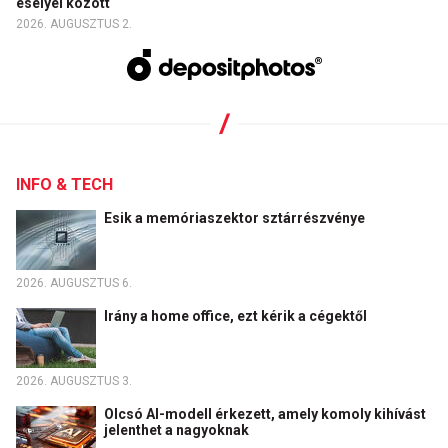
esélyei között
2026. AUGUSZTUS 2.
INFO & TECH
Esik a memóriaszektor sztárrészvénye
2026. AUGUSZTUS 6.
Irány a home office, ezt kérik a cégektől
2026. AUGUSZTUS 3.
Olcsó AI-modell érkezett, amely komoly kihívást
jelenthet a nagyoknak