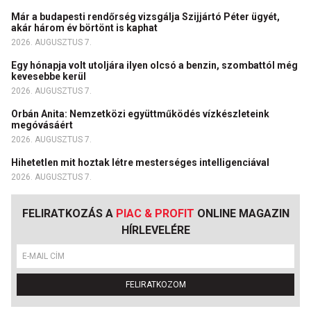
Már a budapesti rendőrség vizsgálja Szijjártó Péter ügyét,
akár három év börtönt is kaphat
2026. AUGUSZTUS 7.
Egy hónapja volt utoljára ilyen olcsó a benzin, szombattól még
kevesebbe kerül
2026. AUGUSZTUS 7.
Orbán Anita: Nemzetközi együttműködés vízkészleteink
megóvásáért
2026. AUGUSZTUS 7.
Hihetetlen mit hoztak létre mesterséges intelligenciával
2026. AUGUSZTUS 7.
FELIRATKOZÁS A
PIAC & PROFIT
ONLINE MAGAZIN
HÍRLEVELÉRE
FELIRATKOZOM