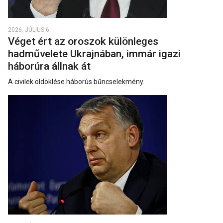
2026. JÚLIUS 6.
Véget ért az oroszok különleges
hadművelete Ukrajnában, immár igazi
háborúra állnak át
A civilek öldöklése háborús bűncselekmény.