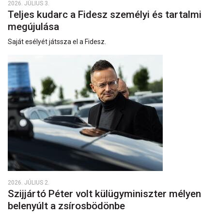
2026. JÚLIUS 3.
Teljes kudarc a Fidesz személyi és tartalmi
megújulása
Saját esélyét játssza el a Fidesz.
2026. JÚLIUS 2.
Szijjártó Péter volt külügyminiszter mélyen
belenyúlt a zsírosbödönbe