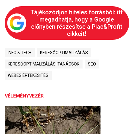
Tájékozódjon hiteles forrásból: itt
megadhatja, hogy a Google
előnyben részesítse a Piac&Profit
cikkeit!
INFO & TECH
KERESŐOPTIMALIZÁLÁS
KERESŐOPTIMALIZÁLÁSI TANÁCSOK
SEO
WEBES ÉRTÉKESÍTÉS
VÉLEMÉNYVEZÉR