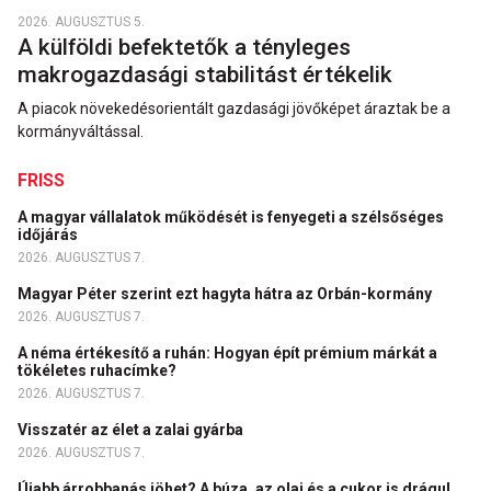
2026. AUGUSZTUS 5.
A külföldi befektetők a tényleges
makrogazdasági stabilitást értékelik
A piacok növekedésorientált gazdasági jövőképet áraztak be a
kormányváltással.
FRISS
A magyar vállalatok működését is fenyegeti a szélsőséges
időjárás
2026. AUGUSZTUS 7.
Magyar Péter szerint ezt hagyta hátra az Orbán-kormány
2026. AUGUSZTUS 7.
A néma értékesítő a ruhán: Hogyan épít prémium márkát a
tökéletes ruhacímke?
2026. AUGUSZTUS 7.
Visszatér az élet a zalai gyárba
2026. AUGUSZTUS 7.
Újabb árrobbanás jöhet? A búza, az olaj és a cukor is drágul