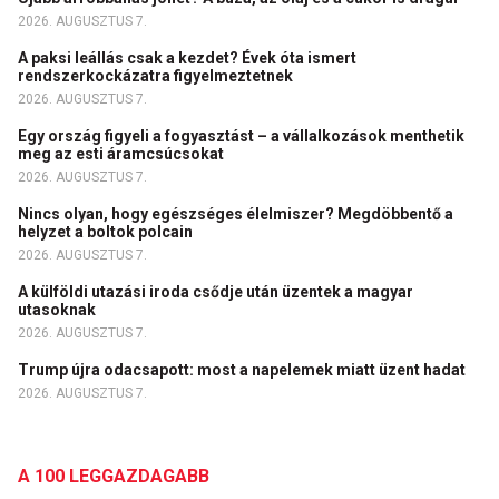
2026. AUGUSZTUS 7.
A paksi leállás csak a kezdet? Évek óta ismert
rendszerkockázatra figyelmeztetnek
2026. AUGUSZTUS 7.
Egy ország figyeli a fogyasztást – a vállalkozások menthetik
meg az esti áramcsúcsokat
2026. AUGUSZTUS 7.
Nincs olyan, hogy egészséges élelmiszer? Megdöbbentő a
helyzet a boltok polcain
2026. AUGUSZTUS 7.
A külföldi utazási iroda csődje után üzentek a magyar
utasoknak
2026. AUGUSZTUS 7.
Trump újra odacsapott: most a napelemek miatt üzent hadat
2026. AUGUSZTUS 7.
A 100 LEGGAZDAGABB