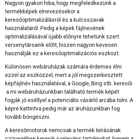
Nagyon gyakori hiba, hogy megfeledkezünk a
termékképek elnevezésekor a
keresőoptimalizálásról és a kulcsszavak
használatáról. Pedig a képek fájlnevének
optimalizálásával újabb előnyre tehetünk szert
versenytársaink előtt, hiszen nagyon kevesen
használják ez a keresőoptimalizációs eszközt.
Különösen webáruházak számára érdemes élni
ezzel az eszközzel, mert a jól megszerkesztett
képfájlnév használatával, a Google, Bing stb. keresői
a mi webáruházunkban található termék képét
fogják jó eséllyel a potenciális vásárló arcába tolni. A
képre kattintva pedig már az áruházunkban fog
tovább böngészni.
A keresőmotorok nemcsak a termék leírásának
szövegében keresik a releváns tartalmakat, hanem a