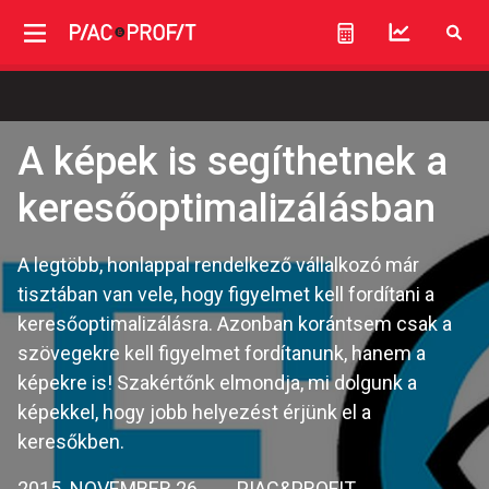
A képek is segíthetnek a
keresőoptimalizálásban
A legtöbb, honlappal rendelkező vállalkozó már
tisztában van vele, hogy figyelmet kell fordítani a
keresőoptimalizálásra. Azonban korántsem csak a
szövegekre kell figyelmet fordítanunk, hanem a
képekre is! Szakértőnk elmondja, mi dolgunk a
képekkel, hogy jobb helyezést érjünk el a
keresőkben.
2015. NOVEMBER 26.
PIAC&PROFIT