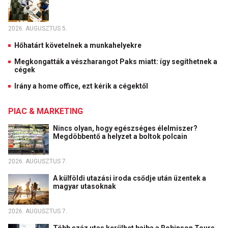
2026. AUGUSZTUS 5.
Hőhatárt követelnek a munkahelyekre
Megkongatták a vészharangot Paks miatt: így segíthetnek a
cégek
Irány a home office, ezt kérik a cégektől
PIAC & MARKETING
Nincs olyan, hogy egészséges élelmiszer?
Megdöbbentő a helyzet a boltok polcain
2026. AUGUSZTUS 7.
A külföldi utazási iroda csődje után üzentek a
magyar utasoknak
2026. AUGUSZTUS 7.
Több száz utas kerülhet bajba a Robinson Tours