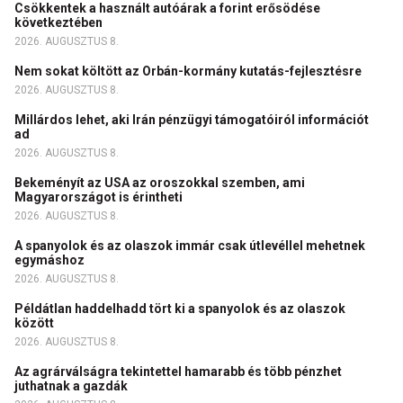
Csökkentek a használt autóárak a forint erősödése
következtében
2026. AUGUSZTUS 8.
Nem sokat költött az Orbán-kormány kutatás-fejlesztésre
2026. AUGUSZTUS 8.
Millárdos lehet, aki Irán pénzügyi támogatóiról információt
ad
2026. AUGUSZTUS 8.
Bekeményít az USA az oroszokkal szemben, ami
Magyarországot is érintheti
2026. AUGUSZTUS 8.
A spanyolok és az olaszok immár csak útlevéllel mehetnek
egymáshoz
2026. AUGUSZTUS 8.
Példátlan haddelhadd tört ki a spanyolok és az olaszok
között
2026. AUGUSZTUS 8.
Az agrárválságra tekintettel hamarabb és több pénzhet
juthatnak a gazdák