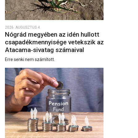
2026. AUGUSZTUS 4.
Nógrád megyében az idén hullott
csapadékmennyisége vetekszik az
Atacama‑sivatag számaival
Erre senki nem számított.