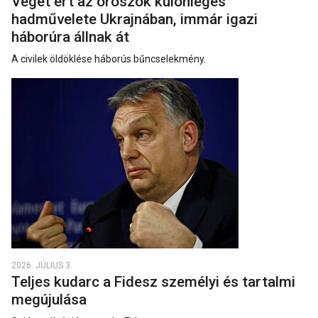
Véget ért az oroszok különleges
hadművelete Ukrajnában, immár igazi
háborúra állnak át
A civilek öldöklése háborús bűncselekmény.
2026. JÚLIUS 3.
Teljes kudarc a Fidesz személyi és tartalmi
megújulása