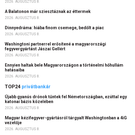
2026. AUGUSZTUS 8.
A Balatonon már sziesztáznak az éttermek
2026. AUGUSZTUS 8.
Dinnyedráma: hiába finom csemege, bedőlt a piac
2026. AUGUSZTUS 8.
Washingtoni partnerrel erősítené a magyarországi
fegyvergyártást Jászai Gellért
2026. AUGUSZTUS 8.
Ennyien haltak bele Magyarországon a történelmi hőhullám
hatásaiba
2026. AUGUSZTUS 8.
TOP24
privátbankár
Újabb gyanús drónok tűntek fel Németországban, ezúttal egy
katonai bázis közelében
2026. AUGUSZTUS 8.
Magyar kézifegyver-gyártásról tárgyalt Washingtonban a 4iG
vezetője
2026. AUGUSZTUS 8.