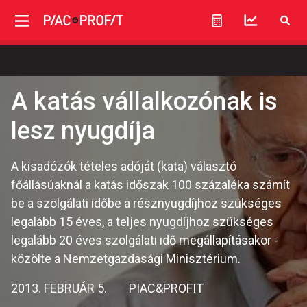
A katás vállalkozónak is
lesz nyugdíja
A kisadózók tételes adóját (kata) választó
főállásúaknál a katás időszak 100 százaléka számít
be a szolgálati időbe a résznyugdíjhoz szükséges
legalább 15 éves, a teljes nyugdíjhoz szükséges
legalább 20 éves szolgálati idő megállapításakor -
közölte a Nemzetgazdasági Minisztérium.
2013. FEBRUÁR 5.
PIAC&PROFIT