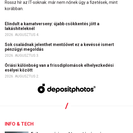
Rossz hír az IT-soknak: már nem nőnek úgy a fizetések, mint
korábban.
Elindult a kamatverseny: újabb csökkentés jött a
lakáshiteleknél
2026. AUGUSZTUS 4.
Sok családnak jelenthet mentőövet ez a kevéssé ismert
pénzügyi megoldás
2026. AUGUSZTUS 3.
Óriási különbség van a frissdiplomások elhelyezkedési
esélyei között
2026. AUGUSZTUS 2.
INFO & TECH