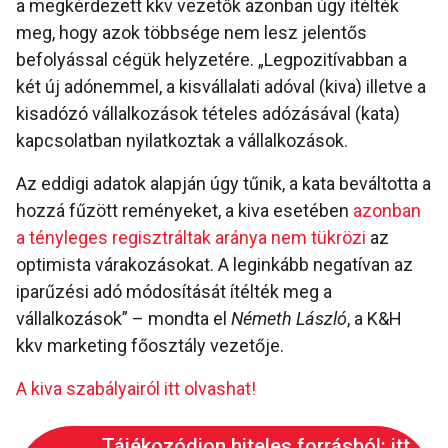
a megkérdezett kkv vezetők azonban úgy ítélték
meg, hogy azok többsége nem lesz jelentős
befolyással cégük helyzetére. „Legpozitívabban a
két új adónemmel, a kisvállalati adóval (kiva) illetve a
kisadózó vállalkozások tételes adózásával (kata)
kapcsolatban nyilatkoztak a vállalkozások.
Az eddigi adatok alapján úgy tűnik, a kata beváltotta a
hozzá fűzött reményeket, a kiva esetében
azonban
a tényleges regisztráltak aránya nem tükrözi
az
optimista várakozásokat. A leginkább negatívan az
iparűzési adó módosítását ítélték meg a
vállalkozások” – mondta el
Németh László
, a K&H
kkv marketing főosztály vezetője.
A kiva szabályairól itt olvashat!
Tájékozódjon hiteles forrásból: itt