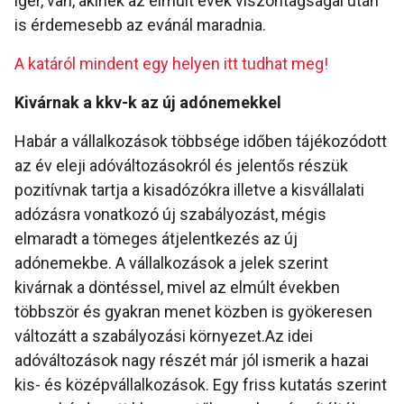
ígér, van, akinek az elmúlt évek viszontagságai után
is érdemesebb az evánál maradnia.
A katáról mindent egy helyen itt tudhat meg!
Kivárnak a kkv-k az új adónemekkel
Habár a vállalkozások többsége időben tájékozódott
az év eleji adóváltozásokról és jelentős részük
pozitívnak tartja a kisadózókra illetve a kisvállalati
adózásra vonatkozó új szabályozást, mégis
elmaradt a tömeges átjelentkezés az új
adónemekbe. A vállalkozások a jelek szerint
kivárnak a döntéssel, mivel az elmúlt években
többször és gyakran menet közben is gyökeresen
változátt a szabályozási környezet.Az idei
adóváltozások nagy részét már jól ismerik a hazai
kis- és középvállalkozások. Egy friss kutatás szerint