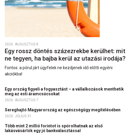
2026. AUGUSZTUS 8.
Egy rossz döntés százezrekbe kerülhet: mit
ne tegyen, ha bajba kerül az utazási irodája?
Fontos: a pórul járt ügyfelek ne kezdjenek idő előtti egyéni
akciókba!
Egy ország figyeli a fogyasztást – a vállalkozások menthetik
meg az esti áramcsúcsokat
2026. AUGUSZTUS 7.
Sereghajtó Magyarország az egészségügy megítélésében
2026. JÚLIUS 31.
Több mint 2 millió forintot is spórolhatnak az első
lakásvásárlók egy jó bankválasztással