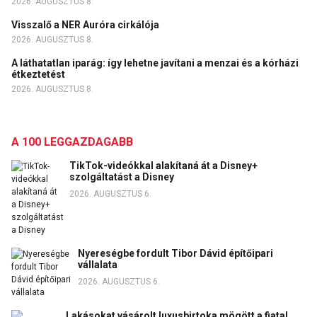
2026. AUGUSZTUS 8.
Visszalő a NER Auróra cirkálója
2026. AUGUSZTUS 8.
A láthatatlan iparág: így lehetne javítani a menzai és a kórházi
étkeztetést
2026. AUGUSZTUS 8.
A 100 LEGGAZDAGABB
TikTok-videókkal alakítaná át a Disney+
szolgáltatást a Disney
2026. AUGUSZTUS 6.
Nyereségbe fordult Tibor Dávid építőipari
vállalata
2026. AUGUSZTUS 6.
Lakásokat vásárolt luxusbirtoka mögött a fiatal