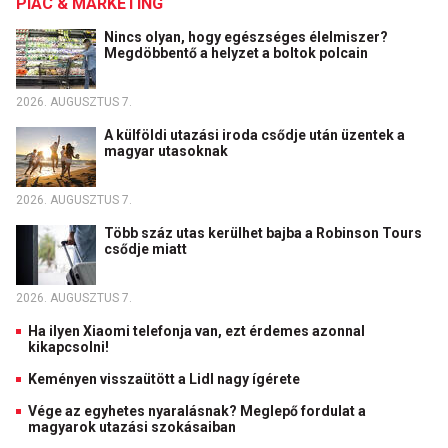
PIAC & MARKETING
Nincs olyan, hogy egészséges élelmiszer?
Megdöbbentő a helyzet a boltok polcain
2026. AUGUSZTUS 7.
A külföldi utazási iroda csődje után üzentek a
magyar utasoknak
2026. AUGUSZTUS 7.
Több száz utas kerülhet bajba a Robinson Tours
csődje miatt
2026. AUGUSZTUS 7.
Ha ilyen Xiaomi telefonja van, ezt érdemes azonnal
kikapcsolni!
Keményen visszaütött a Lidl nagy ígérete
Vége az egyhetes nyaralásnak? Meglepő fordulat a
magyarok utazási szokásaiban