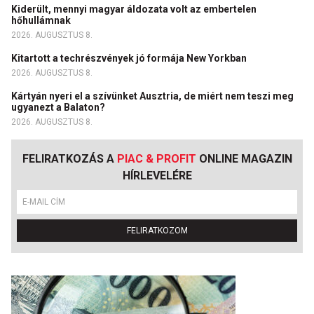
Kiderült, mennyi magyar áldozata volt az embertelen
hőhullámnak
2026. AUGUSZTUS 8.
Kitartott a techrészvények jó formája New Yorkban
2026. AUGUSZTUS 8.
Kártyán nyeri el a szívünket Ausztria, de miért nem teszi meg
ugyanezt a Balaton?
2026. AUGUSZTUS 8.
FELIRATKOZÁS A
PIAC & PROFIT
ONLINE MAGAZIN
HÍRLEVELÉRE
FELIRATKOZOM