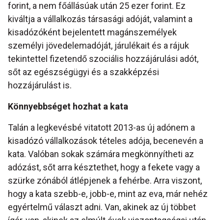
forint, a nem főállásúak után 25 ezer forint. Ez
kiváltja a vállalkozás társasági adóját, valamint a
kisadózóként bejelentett magánszemélyek
személyi jövedelemadóját, járulékait és a rájuk
tekintettel fizetendő szociális hozzájárulási adót,
sőt az egészségügyi és a szakképzési
hozzájárulást is.
Könnyebbséget hozhat a kata
Talán a legkevésbé vitatott 2013-as új adónem a
kisadózó vállalkozások tételes adója, becenevén a
kata. Valóban sokak számára megkönnyítheti az
adózást, sőt arra késztethet, hogy a fekete vagy a
szürke zónából átlépjenek a fehérbe. Arra viszont,
hogy a kata szebb-e, jobb-e, mint az eva, már nehéz
egyértelmű választ adni. Van, akinek az új többet