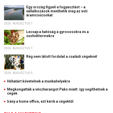
Egy ország figyeli a fogyasztást – a
vállalkozások menthetik meg az esti
áramcsúcsokat
2026. AUGUSZTUS 7.
Lecsap a hatóság a gyrososokra és a
sushiéttermekre
2026. AUGUSZTUS 7.
Rég nem látott fordulat a családi cégeknél
2026. AUGUSZTUS 5.
Hőhatárt követelnek a munkahelyekre
Megkongatták a vészharangot Paks miatt: így segíthetnek a
cégek
Irány a home office, ezt kérik a cégektől