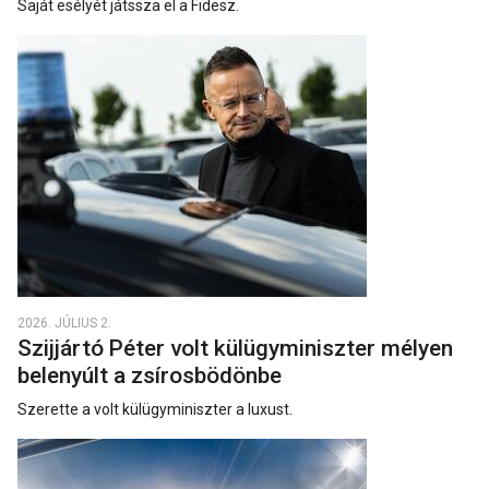
Saját esélyét játssza el a Fidesz.
2026. JÚLIUS 2.
Szijjártó Péter volt külügyminiszter mélyen
belenyúlt a zsírosbödönbe
Szerette a volt külügyminiszter a luxust.