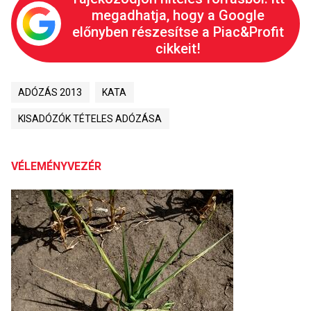
megadhatja, hogy a Google
előnyben részesítse a Piac&Profit
cikkeit!
ADÓZÁS 2013
KATA
KISADÓZÓK TÉTELES ADÓZÁSA
VÉLEMÉNYVEZÉR