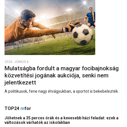
2026. JÚNIUS 6.
Mulatságba fordult a magyar focibajnokság
közvetítési jogának aukciója, senki nem
jelentkezett
A politikusok, fene nagy étvágyukban, a sportot is bekebelezték.
TOP24
m
for
Jöhetnek a 35 perces órák és a kevesebb házi feladat: ezek a
változások várhatók az iskolákban