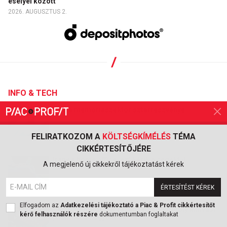
esélyei között
2026. AUGUSZTUS 2.
INFO & TECH
Esik a memóriaszektor sztárrészvénye
FELIRATKOZOM A
KÖLTSÉGKÍMÉLÉS
TÉMA
2026. AUGUSZTUS 6.
CIKKÉRTESÍTŐJÉRE
Irány a home office, ezt kérik a cégektől
A megjelenő új cikkekről tájékoztatást kérek
ÉRTESÍTÉST KÉREK
2026. AUGUSZTUS 3.
Elfogadom az
Adatkezelési tájékoztató a Piac & Profit cikkértesítőt
Olcsó AI-modell érkezett, amely komoly kihívást
kérő felhasználók részére
dokumentumban foglaltakat
jelenthet a nagyoknak