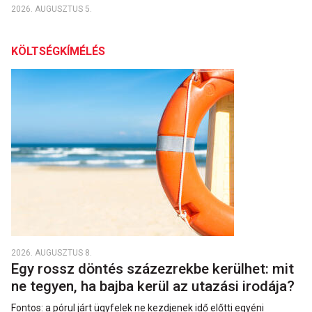
2026. AUGUSZTUS 5.
KÖLTSÉGKÍMÉLÉS
2026. AUGUSZTUS 8.
Egy rossz döntés százezrekbe kerülhet: mit
ne tegyen, ha bajba kerül az utazási irodája?
Fontos: a pórul járt ügyfelek ne kezdjenek idő előtti egyéni