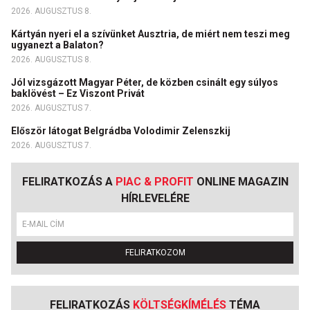
2026. AUGUSZTUS 8.
Kártyán nyeri el a szívünket Ausztria, de miért nem teszi meg
ugyanezt a Balaton?
2026. AUGUSZTUS 8.
Jól vizsgázott Magyar Péter, de közben csinált egy súlyos
baklövést – Ez Viszont Privát
2026. AUGUSZTUS 7.
Először látogat Belgrádba Volodimir Zelenszkij
2026. AUGUSZTUS 7.
FELIRATKOZÁS A
PIAC & PROFIT
ONLINE MAGAZIN
HÍRLEVELÉRE
FELIRATKOZOM
FELIRATKOZÁS
KÖLTSÉGKÍMÉLÉS
TÉMA