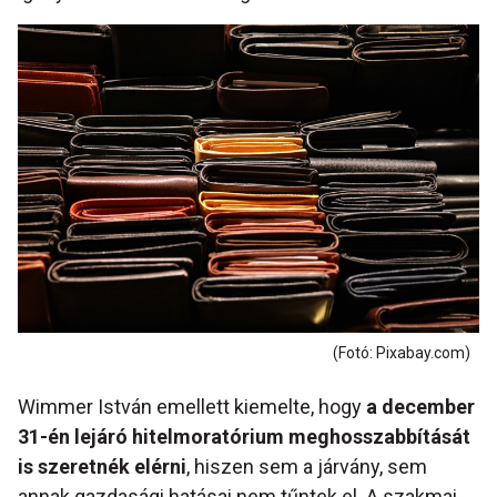
(Fotó: Pixabay.com)
Wimmer István emellett kiemelte, hogy
a december
31-én lejáró hitelmoratórium meghosszabbítását
is szeretnék elérni
, hiszen sem a járvány, sem
annak gazdasági hatásai nem tűntek el. A szakmai