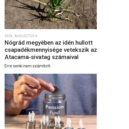
2026. AUGUSZTUS 4.
Nógrád megyében az idén hullott
csapadékmennyisége vetekszik az
Atacama‑sivatag számaival
Erre senki nem számított.