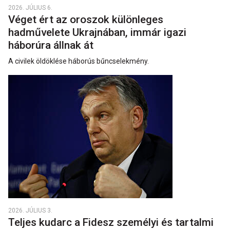
2026. JÚLIUS 6.
Véget ért az oroszok különleges
hadművelete Ukrajnában, immár igazi
háborúra állnak át
A civilek öldöklése háborús bűncselekmény.
2026. JÚLIUS 3.
Teljes kudarc a Fidesz személyi és tartalmi