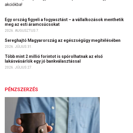
akciókba!
Egy ország figyeli a fogyasztást – a vállalkozások menthetik
meg az esti áramcsúcsokat
2026. AUGUSZTUS 7.
Sereghajtó Magyarország az egészségügy megítélésében
2026. JÚLIUS 31.
Több mint 2 millió forintot is spórolhatnak az első
lakásvásárlók egy jó bankválasztással
2026. JÚLIUS 27.
PÉNZSZERZÉS