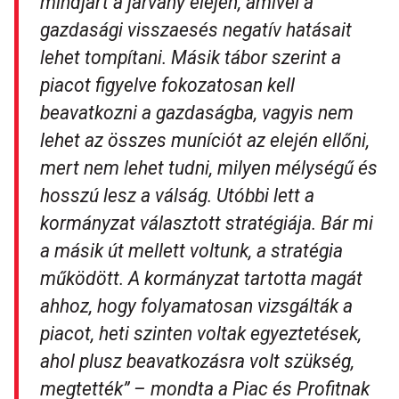
mindjárt a járvány elején, amivel a
gazdasági visszaesés negatív hatásait
lehet tompítani. Másik tábor szerint a
piacot figyelve fokozatosan kell
beavatkozni a gazdaságba, vagyis nem
lehet az összes muníciót az elején ellőni,
mert nem lehet tudni, milyen mélységű és
hosszú lesz a válság. Utóbbi lett a
kormányzat választott stratégiája. Bár mi
a másik út mellett voltunk, a stratégia
működött. A kormányzat tartotta magát
ahhoz, hogy folyamatosan vizsgálták a
piacot, heti szinten voltak egyeztetések,
ahol plusz beavatkozásra volt szükség,
megtették
” – mondta a Piac és Profitnak