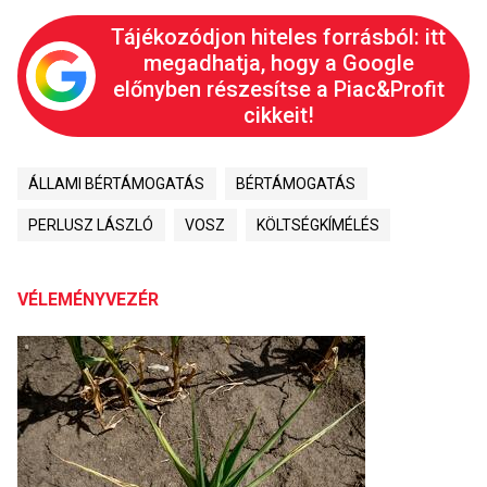
Tájékozódjon hiteles forrásból: itt
megadhatja, hogy a Google
előnyben részesítse a Piac&Profit
cikkeit!
ÁLLAMI BÉRTÁMOGATÁS
BÉRTÁMOGATÁS
PERLUSZ LÁSZLÓ
VOSZ
KÖLTSÉGKÍMÉLÉS
VÉLEMÉNYVEZÉR