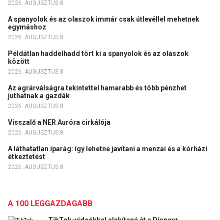
2026. AUGUSZTUS 8.
A spanyolok és az olaszok immár csak útlevéllel mehetnek
egymáshoz
2026. AUGUSZTUS 8.
Példátlan haddelhadd tört ki a spanyolok és az olaszok
között
2026. AUGUSZTUS 8.
Az agrárválságra tekintettel hamarabb és több pénzhet
juthatnak a gazdák
2026. AUGUSZTUS 8.
Visszalő a NER Auróra cirkálója
2026. AUGUSZTUS 8.
A láthatatlan iparág: így lehetne javítani a menzai és a kórházi
étkeztetést
2026. AUGUSZTUS 8.
A 100 LEGGAZDAGABB
TikTok-videókkal alakítaná át a Disney+