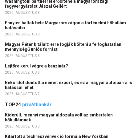
Washingtoni partnerrel erősítené a magyarországi
fegyvergyártást Jászai Gellért
2026. AUGUSZTUS 8.
Ennyien haltak bele Magyarországon a történelmi hőhullám
hatásaiba
2026. AUGUSZTUS 8.
Magyar Péter kitálalt: erre fogják költeni a felfoghatatlan
mennyiségű uniós forrást
2026. AUGUSZTUS 8.
Lejtőre kerül végre a benzinár?
2026. AUGUSZTUS 8.
Rekordot döntött a német export, és ez a magyar autóiparra is
hatással lehet
2026. AUGUSZTUS 7.
TOP24
privátbankár
Kiderült, mennyi magyar áldozata volt az embertelen
hőhullámnak
2026. AUGUSZTUS 8.
Kitartott a techrészvények jó formája New Yorkban