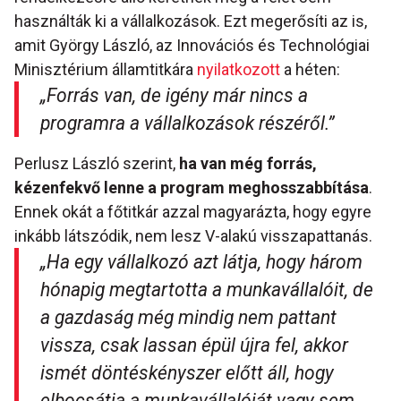
használták ki a vállalkozások. Ezt megerősíti az is,
amit György László, az Innovációs és Technológiai
Minisztérium államtitkára
nyilatkozott
a héten:
„Forrás van, de igény már nincs a
programra a vállalkozások részéről.”
Perlusz László szerint,
ha van még forrás,
kézenfekvő lenne a program meghosszabbítása
.
Ennek okát a főtitkár azzal magyarázta, hogy egyre
inkább látszódik, nem lesz V-alakú visszapattanás.
„Ha egy vállalkozó azt látja, hogy három
hónapig megtartotta a munkavállalóit, de
a gazdaság még mindig nem pattant
vissza, csak lassan épül újra fel, akkor
ismét döntéskényszer előtt áll, hogy
elbocsátja a munkavállalóját vagy sem.