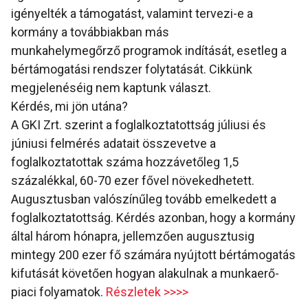
igényelték a támogatást, valamint tervezi-e a
kormány a továbbiakban más
munkahelymegőrző programok indítását, esetleg a
bértámogatási rendszer folytatását. Cikkünk
megjelenéséig nem kaptunk választ.
Kérdés, mi jön utána?
A GKI Zrt. szerint a foglalkoztatottság júliusi és
júniusi felmérés adatait összevetve a
foglalkoztatottak száma hozzávetőleg 1,5
százalékkal, 60-70 ezer fővel növekedhetett.
Augusztusban valószínűleg tovább emelkedett a
foglalkoztatottság. Kérdés azonban, hogy a kormány
által három hónapra, jellemzően augusztusig
mintegy 200 ezer fő számára nyújtott bértámogatás
kifutását követően hogyan alakulnak a munkaerő-
piaci folyamatok.
Részletek >>>>