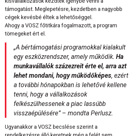
kisvállalkozások kezdték igénybe venni a
támogatást. Meglepetésre, kezdetben a nagyobb
cégek kevésbé éltek a lehetőséggel.
Ahogy a VOSZ főtitkára fogalmazott, a program
tömegeket ért el.
„A bértámogatási programokkal kialakult
egy eszközrendszer, amely működik.
Ha
munkavállalók százezreit érte el, arra azt
lehet mondani, hogy működőképes
, ezért
a további hónapokban is lehetővé kellene
tenni, hogy a vállalkozások
felkészülhessenek a piac lassúbb
visszaépülésére”
– mondta Perlusz.
Ugyanakkor a VOSZ becslése szerint a
rendelkezésre álló keretnek még a felét sem