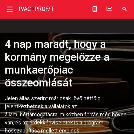
4 nap maradt, hogy a
kormány megelőzze a
munkaerőpiac
összeomlását
Jelen állás szerint már csak jövő hétfőig
jelentkezhetnek a vállalatok az
állami bértámogatásra, miközben forrás még bőven
van, és az érdekképviseletek is a program
hosszabbítása mellett érvelnek.