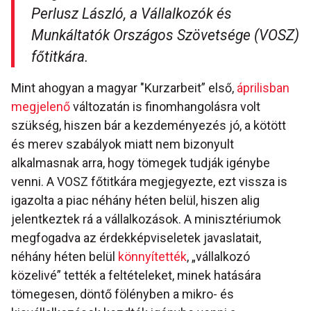
Perlusz László, a Vállalkozók és
Munkáltatók Országos Szövetsége (VOSZ)
főtitkára.
Mint ahogyan a magyar "Kurzarbeit” első,
áprilisban
megjelenő
változatán is finomhangolásra volt
szükség, hiszen bár a kezdeményezés jó, a kötött
és merev szabályok miatt nem bizonyult
alkalmasnak arra, hogy tömegek tudják igénybe
venni. A VOSZ főtitkára megjegyezte, ezt vissza is
igazolta a piac néhány héten belül, hiszen alig
jelentkeztek rá a vállalkozások. A minisztériumok
megfogadva az érdekképviseletek javaslatait,
néhány héten belül
könnyítették
, „vállalkozó
közelivé” tették a feltételeket, minek hatására
tömegesen, döntő fölényben a mikro- és