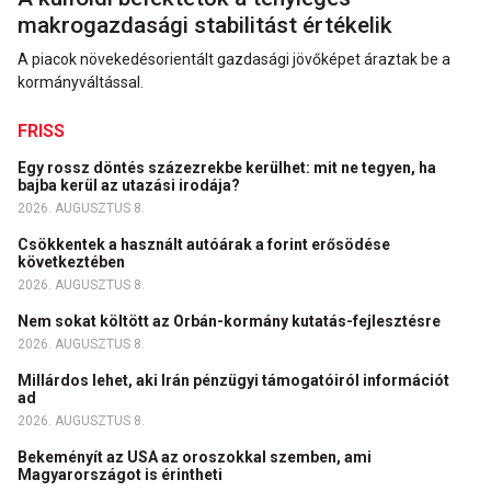
makrogazdasági stabilitást értékelik
A piacok növekedésorientált gazdasági jövőképet áraztak be a
kormányváltással.
FRISS
Egy rossz döntés százezrekbe kerülhet: mit ne tegyen, ha
bajba kerül az utazási irodája?
2026. AUGUSZTUS 8.
Csökkentek a használt autóárak a forint erősödése
következtében
2026. AUGUSZTUS 8.
Nem sokat költött az Orbán-kormány kutatás-fejlesztésre
2026. AUGUSZTUS 8.
Millárdos lehet, aki Irán pénzügyi támogatóiról információt
ad
2026. AUGUSZTUS 8.
Bekeményít az USA az oroszokkal szemben, ami
Magyarországot is érintheti