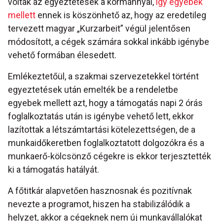
voltak az egyeztetések a kormánnyal,
így egyebek
mellett
ennek is köszönhető az, hogy az eredetileg
tervezett magyar „Kurzarbeit” végül jelentősen
módosított, a cégek számára sokkal inkább igénybe
vehető formában élesedett.
Emlékeztetőül, a szakmai szervezetekkel történt
egyeztetések után emelték be a rendeletbe
egyebek mellett azt, hogy a támogatás napi 2 órás
foglalkoztatás után is igénybe vehető lett, ekkor
lazítottak a létszámtartási kötelezettségen, de a
munkaidőkeretben foglalkoztatott dolgozókra és a
munkaerő-kölcsönző cégekre is ekkor terjesztették
ki a támogatás hatályát.
A főtitkár alapvetően hasznosnak és pozitívnak
nevezte a programot, hiszen ha stabilizálódik a
helyzet, akkor a cégeknek nem új munkavállalókat