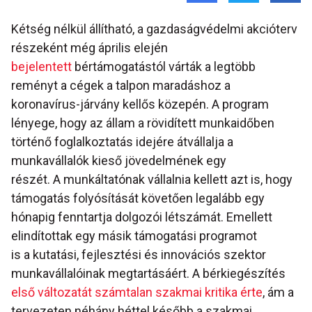
Kétség nélkül állítható, a gazdaságvédelmi akcióterv
részeként még április elején
bejelentett
bértámogatástól várták a legtöbb
reményt a cégek a talpon maradáshoz a
koronavírus-járvány kellős közepén. A program
lényege, hogy az állam a rövidített munkaidőben
történő foglalkoztatás idejére átvállalja a
munkavállalók kieső jövedelmének egy
részét. A munkáltatónak vállalnia kellett azt is, hogy
támogatás folyósítását követően legalább egy
hónapig fenntartja dolgozói létszámát. Emellett
elindítottak egy másik támogatási programot
is a kutatási, fejlesztési és innovációs szektor
munkavállalóinak megtartásáért. A bérkiegészítés
első változatát számtalan szakmai kritika érte
, ám a
tervezeten néhány héttel később a szakmai