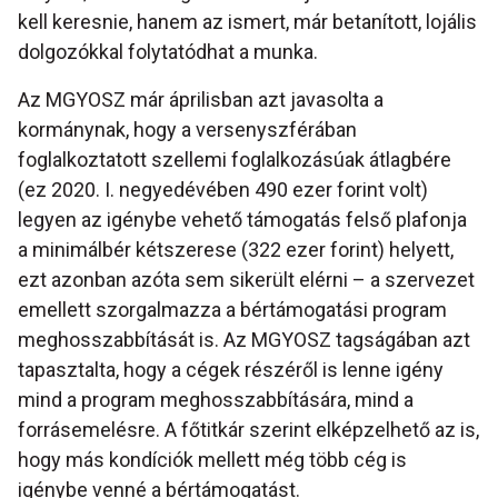
kell keresnie, hanem az ismert, már betanított, lojális
dolgozókkal folytatódhat a munka.
Az MGYOSZ már áprilisban azt javasolta a
kormánynak, hogy a versenyszférában
foglalkoztatott szellemi foglalkozásúak átlagbére
(ez 2020. I. negyedévében 490 ezer forint volt)
legyen az igénybe vehető támogatás felső plafonja
a minimálbér kétszerese (322 ezer forint) helyett,
ezt azonban azóta sem sikerült elérni – a szervezet
emellett szorgalmazza a bértámogatási program
meghosszabbítását is. Az MGYOSZ tagságában azt
tapasztalta, hogy a cégek részéről is lenne igény
mind a program meghosszabbítására, mind a
forrásemelésre. A főtitkár szerint elképzelhető az is,
hogy más kondíciók mellett még több cég is
igénybe venné a bértámogatást.