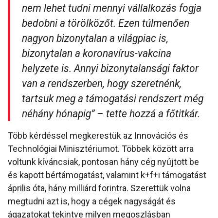
nem lehet tudni mennyi vállalkozás fogja
bedobni a törölközőt. Ezen túlmenően
nagyon bizonytalan a világpiac is,
bizonytalan a koronavírus-vakcina
helyzete is. Annyi bizonytalansági faktor
van a rendszerben, hogy szeretnénk,
tartsuk meg a támogatási rendszert még
néhány hónapig”
– tette hozzá a főtitkár.
Több kérdéssel megkerestük az Innovációs és
Technológiai Minisztériumot. Többek között arra
voltunk kíváncsiak, pontosan hány cég nyújtott be
és kapott bértámogatást, valamint k+f+i támogatást
április óta, hány milliárd forintra. Szerettük volna
megtudni azt is, hogy a cégek nagyságát és
ágazatokat tekintve milyen megoszlásban