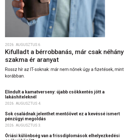
2026. AUGUSZTUS 6.
Kifulladt a bérrobbanás, már csak néhány
szakma ér aranyat
Rossz hír az IT-soknak: már nem nőnek úgy a fizetések, mint
korábban.
Elindult a kamatverseny: újabb csökkentés jött a
lakáshiteleknél
2026. AUGUSZTUS 4.
Sok családnak jelenthet mentőövet ez a kevéssé ismert
pénzügyi megoldás
2026. AUGUSZTUS 3.
Óriási különbség van a frissdiplomások elhelyezkedési