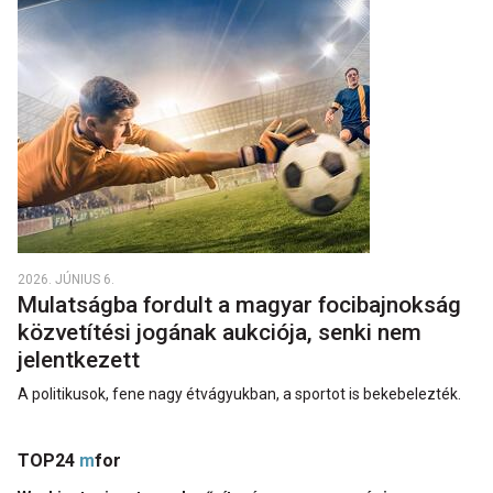
2026. JÚNIUS 6.
Mulatságba fordult a magyar focibajnokság
közvetítési jogának aukciója, senki nem
jelentkezett
A politikusok, fene nagy étvágyukban, a sportot is bekebelezték.
TOP24
m
for