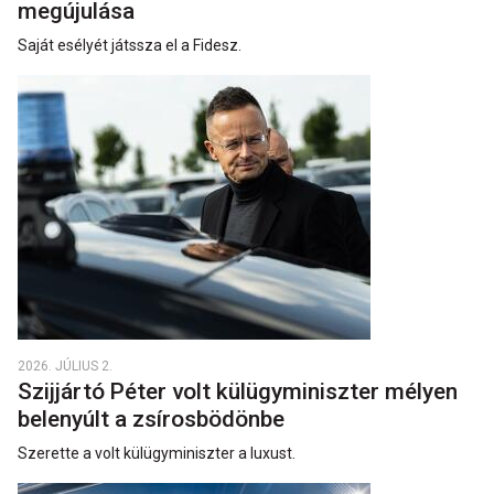
megújulása
Saját esélyét játssza el a Fidesz.
2026. JÚLIUS 2.
Szijjártó Péter volt külügyminiszter mélyen
belenyúlt a zsírosbödönbe
Szerette a volt külügyminiszter a luxust.