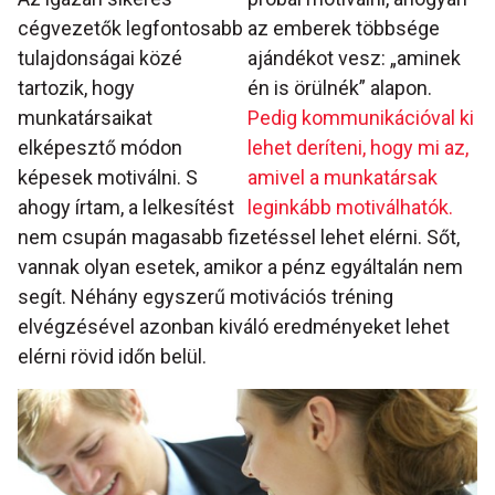
cégvezetők legfontosabb
az emberek többsége
tulajdonságai közé
ajándékot vesz: „aminek
tartozik, hogy
én is örülnék” alapon.
munkatársaikat
Pedig kommunikációval ki
elképesztő módon
lehet deríteni, hogy mi az,
képesek motiválni. S
amivel a munkatársak
ahogy írtam, a lelkesítést
leginkább motiválhatók.
nem csupán magasabb fizetéssel lehet elérni. Sőt,
vannak olyan esetek, amikor a pénz egyáltalán nem
segít. Néhány egyszerű motivációs tréning
elvégzésével azonban kiváló eredményeket lehet
elérni rövid időn belül.