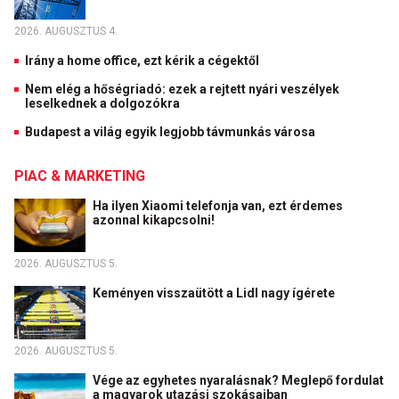
2026. AUGUSZTUS 4.
Irány a home office, ezt kérik a cégektől
Nem elég a hőségriadó: ezek a rejtett nyári veszélyek
leselkednek a dolgozókra
Budapest a világ egyik legjobb távmunkás városa
PIAC & MARKETING
Ha ilyen Xiaomi telefonja van, ezt érdemes
azonnal kikapcsolni!
2026. AUGUSZTUS 5.
Keményen visszaütött a Lidl nagy ígérete
2026. AUGUSZTUS 5.
Vége az egyhetes nyaralásnak? Meglepő fordulat
a magyarok utazási szokásaiban