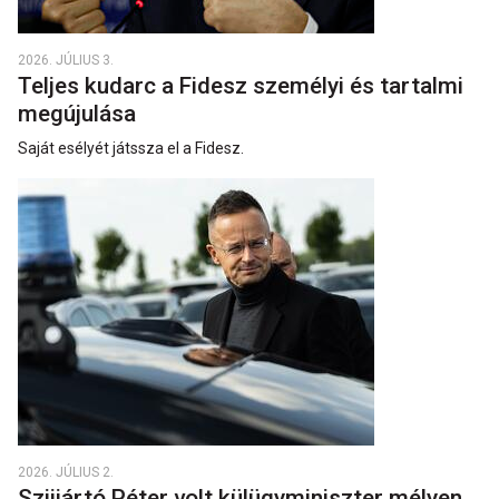
2026. JÚLIUS 3.
Teljes kudarc a Fidesz személyi és tartalmi
megújulása
Saját esélyét játssza el a Fidesz.
2026. JÚLIUS 2.
Szijjártó Péter volt külügyminiszter mélyen