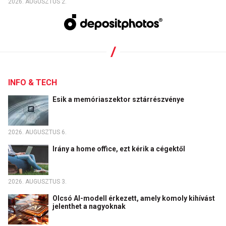
2026. AUGUSZTUS 2.
INFO & TECH
Esik a memóriaszektor sztárrészvénye
2026. AUGUSZTUS 6.
Irány a home office, ezt kérik a cégektől
2026. AUGUSZTUS 3.
Olcsó AI-modell érkezett, amely komoly kihívást
jelenthet a nagyoknak