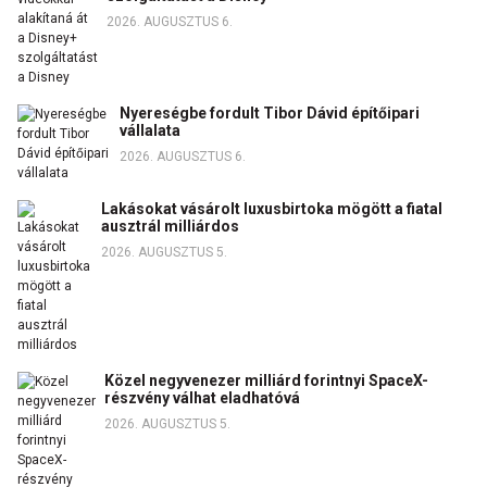
2026. AUGUSZTUS 6.
Nyereségbe fordult Tibor Dávid építőipari
vállalata
2026. AUGUSZTUS 6.
Lakásokat vásárolt luxusbirtoka mögött a fiatal
ausztrál milliárdos
2026. AUGUSZTUS 5.
Közel negyvenezer milliárd forintnyi SpaceX-
részvény válhat eladhatóvá
2026. AUGUSZTUS 5.