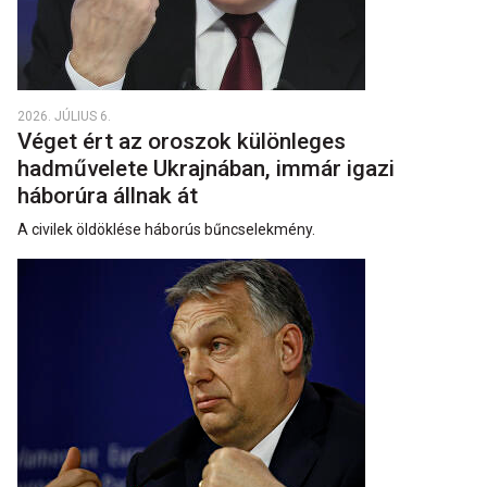
2026. JÚLIUS 6.
Véget ért az oroszok különleges
hadművelete Ukrajnában, immár igazi
háborúra állnak át
A civilek öldöklése háborús bűncselekmény.