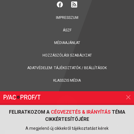
IMPRESSZUM
ÁSZF
MÉDIAAJÁNLAT
HOZZÁSZÓLÁSI SZABÁLYZAT
ADATVÉDELEM:
TÁJÉKOZTATÓK
/
BEÁLLÍTÁSOK
KLASSZIS MÉDIA
FELIRATKOZOM A
CÉGVEZETÉS & IRÁNYÍTÁS
TÉMA
CIKKÉRTESÍTŐJÉRE
FELIRATKOZÁS A PIAC & PROFIT ONLINE MAGAZIN HÍRLEVELÉRE
A megjelenő új cikkekről tájékoztatást kérek