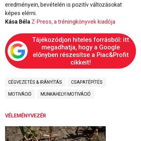
eredményein, bevételén is pozitív változásokat
képes elérni.
Kása Béla
Z-Press, a tréningkönyvek kiadója
Tájékozódjon hiteles forrásból: itt
megadhatja, hogy a Google
előnyben részesítse a Piac&Profit
cikkeit!
CÉGVEZETÉS & IRÁNYÍTÁS
CSAPATÉPÍTÉS
MOTIVÁCIÓ
MUNKAHELYI MOTIVÁCIÓ
VÉLEMÉNYVEZÉR