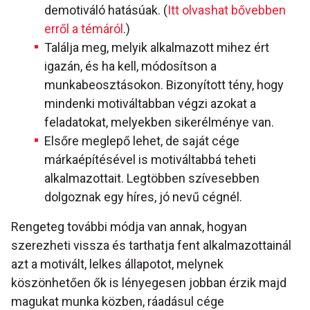
demotiváló hatásúak. (
Itt olvashat bővebben
erről a témáról
.)
Találja meg, melyik alkalmazott mihez ért
igazán, és ha kell, módosítson a
munkabeosztásokon. Bizonyított tény, hogy
mindenki motiváltabban végzi azokat a
feladatokat, melyekben sikerélménye van.
Elsőre meglepő lehet, de saját cége
márkaépítésével is motiváltabbá teheti
alkalmazottait. Legtöbben szívesebben
dolgoznak egy híres, jó nevű cégnél.
Rengeteg további módja van annak, hogyan
szerezheti vissza és tarthatja fent alkalmazottainál
azt a motivált, lelkes állapotot, melynek
köszönhetően ők is lényegesen jobban érzik majd
magukat munka közben, ráadásul cége