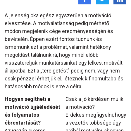
A jelenség oka egész egyszerűen a motiváció
elvesztése. A motiválatlanság pedig mérhető
módon megjelenik cége eredményességén és
bevételén. Éppen ezért fontos tudnunk és
ismernünk ezt a problémát, valamint hatékony
megoldást találnunk rá, hogy minél előbb
visszatereljük munkatársainkat egy lelkes, motivált
állapotba. Ezt a „terelgetést” pedig nem, vagy nem
csak pénzzel érhetjük el, léteznek kifinomultabb és
hatásosabb módok is erre a célra.
Hogyan segítheti a
Csak a jó kérdésen múlik
motiváció újjáéledését
a motiváció?
és folyamatos
Érdekes megfigyelni, hogy
ébrentartását?
a vezetők többsége úgy
Az igazán sikeres
próbál motiválni, ahogyan