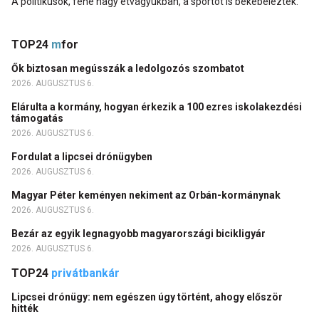
A politikusok, fene nagy étvágyukban, a sportot is bekebelezték.
TOP24
m
for
Ők biztosan megússzák a ledolgozós szombatot
2026. AUGUSZTUS 6.
Elárulta a kormány, hogyan érkezik a 100 ezres iskolakezdési
támogatás
2026. AUGUSZTUS 6.
Fordulat a lipcsei drónügyben
2026. AUGUSZTUS 6.
Magyar Péter keményen nekiment az Orbán-kormánynak
2026. AUGUSZTUS 6.
Bezár az egyik legnagyobb magyarországi bicikligyár
2026. AUGUSZTUS 6.
TOP24
privátbankár
Lipcsei drónügy: nem egészen úgy történt, ahogy először
hitték