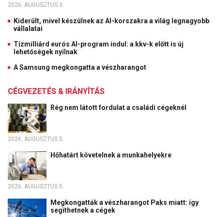
2026. AUGUSZTUS 3.
Kiderült, mivel készülnek az AI-korszakra a világ legnagyobb
vállalatai
Tízmilliárd eurós AI-program indul: a kkv-k előtt is új
lehetőségek nyílnak
A Samsung megkongatta a vészharangot
CÉGVEZETÉS & IRÁNYÍTÁS
Rég nem látott fordulat a családi cégeknél
2026. AUGUSZTUS 5.
Hőhatárt követelnek a munkahelyekre
2026. AUGUSZTUS 5.
Megkongatták a vészharangot Paks miatt: így
segíthetnek a cégek