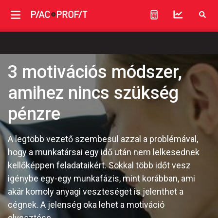
3 motivációs módszer,
amihez nincs szükség
pénzre
A legtöbb vezető szembesül azzal a problémával,
hogy a munkatársai egy idő után nem lelkesednek
kellőképpen feladataikért. Sokkal több időt vesz
igénybe egy-egy munkafázis, mint korábban, ami
akár komoly anyagi veszteséget is jelenthet a
cégnek. A jelenség oka lehet a motiváció
elvesztése.