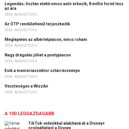
Legendás, tisztán elektromos autó érkezik, 8 millió forint lesz
az ára
2026. AUGUSZTUS 6.
Az OTP rendületlenül terjeszkedik
2026. AUGUSZTUS 6.
Meglepetés az albérletpiacon, nincs roham
2026. AUGUSZTUS 6.
Nagy drágulás jöhet a pontypiacon
2026. AUGUSZTUS 6.
Esik a memóriaszektor sztárrészvénye
2026. AUGUSZTUS 6.
Veszteséges a WizzAir
2026. AUGUSZTUS 6.
A 100 LEGGAZDAGABB
TikTok-videókkal alakítaná át a Disney+
szolgáltatást a Disney