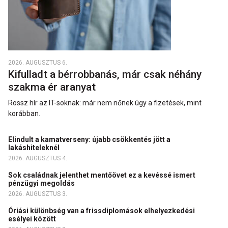
2026. AUGUSZTUS 6.
Kifulladt a bérrobbanás, már csak néhány
szakma ér aranyat
Rossz hír az IT-soknak: már nem nőnek úgy a fizetések, mint
korábban.
Elindult a kamatverseny: újabb csökkentés jött a
lakáshiteleknél
2026. AUGUSZTUS 4.
Sok családnak jelenthet mentőövet ez a kevéssé ismert
pénzügyi megoldás
2026. AUGUSZTUS 3.
Óriási különbség van a frissdiplomások elhelyezkedési
esélyei között