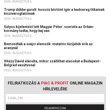
2026. AUGUSZTUS 6.
Trump dühbe gurult: hosszú börtönt ígér a hadsereg titkainak
kiszivárogtatóinak
2026. AUGUSZTUS 6.
Súlyos kijelentést tett Magyar Péter: szerinte az Orbán-
kormány tudta, hogy baj van
2026. AUGUSZTUS 6.
Bemondták a svájci elemzők: mutatós tűzijáték érik az
aranynál
2026. AUGUSZTUS 6.
Vitézy Dávid elárulta, mikor szállíthat utasokat a Budapest–
Belgrád vasútvonal
2026. AUGUSZTUS 6.
FELIRATKOZÁS A
PIAC & PROFIT
ONLINE MAGAZIN
HÍRLEVELÉRE
FELIRATKOZOM