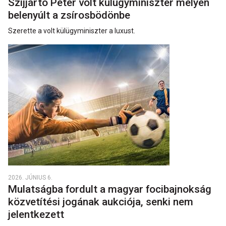
Szijjártó Péter volt külügyminiszter mélyen
belenyúlt a zsírosbödönbe
Szerette a volt külügyminiszter a luxust.
2026. JÚNIUS 6.
Mulatságba fordult a magyar focibajnokság
közvetítési jogának aukciója, senki nem
jelentkezett