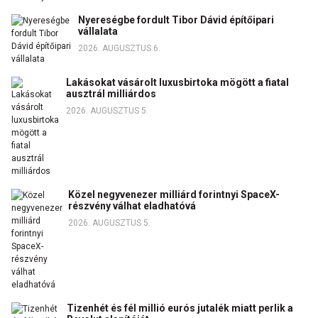
Nyereségbe fordult Tibor Dávid építőipari
vállalata
2026. AUGUSZTUS 6.
Lakásokat vásárolt luxusbirtoka mögött a fiatal
ausztrál milliárdos
2026. AUGUSZTUS 5.
Közel negyvenezer milliárd forintnyi SpaceX-
részvény válhat eladhatóvá
2026. AUGUSZTUS 5.
Tizenhét és fél millió eurós jutalék miatt perlik a