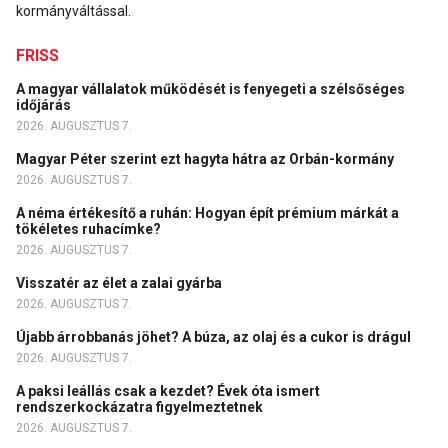
kormányváltással.
FRISS
A magyar vállalatok működését is fenyegeti a szélsőséges
időjárás
2026. AUGUSZTUS 7.
Magyar Péter szerint ezt hagyta hátra az Orbán-kormány
2026. AUGUSZTUS 7.
A néma értékesítő a ruhán: Hogyan épít prémium márkát a
tökéletes ruhacímke?
2026. AUGUSZTUS 7.
Visszatér az élet a zalai gyárba
2026. AUGUSZTUS 7.
Újabb árrobbanás jöhet? A búza, az olaj és a cukor is drágul
2026. AUGUSZTUS 7.
A paksi leállás csak a kezdet? Évek óta ismert
rendszerkockázatra figyelmeztetnek
2026. AUGUSZTUS 7.