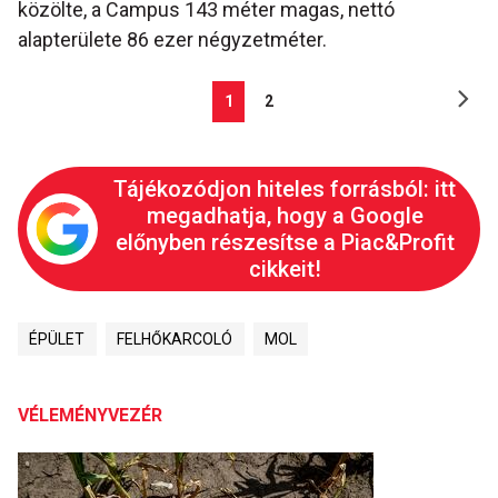
közölte, a Campus 143 méter magas, nettó
alapterülete 86 ezer négyzetméter.
1
2
Tájékozódjon hiteles forrásból: itt
megadhatja, hogy a Google
előnyben részesítse a Piac&Profit
cikkeit!
ÉPÜLET
FELHŐKARCOLÓ
MOL
VÉLEMÉNYVEZÉR