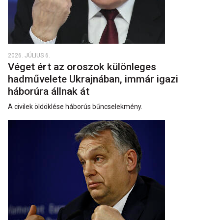
2026. JÚLIUS 6.
Véget ért az oroszok különleges
hadművelete Ukrajnában, immár igazi
háborúra állnak át
A civilek öldöklése háborús bűncselekmény.