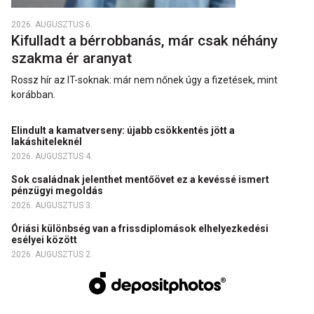
2026. AUGUSZTUS 6.
Kifulladt a bérrobbanás, már csak néhány
szakma ér aranyat
Rossz hír az IT-soknak: már nem nőnek úgy a fizetések, mint
korábban.
Elindult a kamatverseny: újabb csökkentés jött a
lakáshiteleknél
2026. AUGUSZTUS 4.
Sok családnak jelenthet mentőövet ez a kevéssé ismert
pénzügyi megoldás
2026. AUGUSZTUS 3.
Óriási különbség van a frissdiplomások elhelyezkedési
esélyei között
2026. AUGUSZTUS 2.