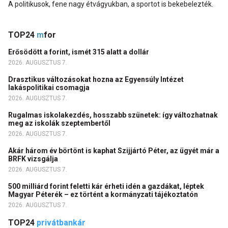
A politikusok, fene nagy étvágyukban, a sportot is bekebelezték.
TOP24
m
for
Erősödött a forint, ismét 315 alatt a dollár
2026. AUGUSZTUS 7.
Drasztikus változásokat hozna az Egyensúly Intézet
lakáspolitikai csomagja
2026. AUGUSZTUS 7.
Rugalmas iskolakezdés, hosszabb szünetek: így változhatnak
meg az iskolák szeptembertől
2026. AUGUSZTUS 7.
Akár három év börtönt is kaphat Szijjártó Péter, az ügyét már a
BRFK vizsgálja
2026. AUGUSZTUS 7.
500 milliárd forint feletti kár érheti idén a gazdákat, léptek
Magyar Péterék – ez történt a kormányzati tájékoztatón
2026. AUGUSZTUS 7.
TOP24
privátbankár