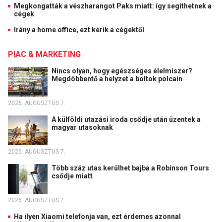
Megkongatták a vészharangot Paks miatt: így segíthetnek a
cégek
Irány a home office, ezt kérik a cégektől
PIAC & MARKETING
Nincs olyan, hogy egészséges élelmiszer?
Megdöbbentő a helyzet a boltok polcain
2026. AUGUSZTUS 7.
A külföldi utazási iroda csődje után üzentek a
magyar utasoknak
2026. AUGUSZTUS 7.
Több száz utas kerülhet bajba a Robinson Tours
csődje miatt
2026. AUGUSZTUS 7.
Ha ilyen Xiaomi telefonja van, ezt érdemes azonnal