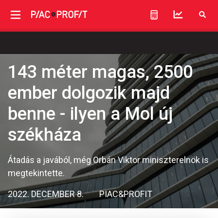
143 méter magas, 2500
ember dolgozik majd
benne - ilyen a Mol új
székháza
Átadás a javából, még Orbán Viktor miniszterelnök is
megtekintette.
2022. DECEMBER 8.
PIAC&PROFIT