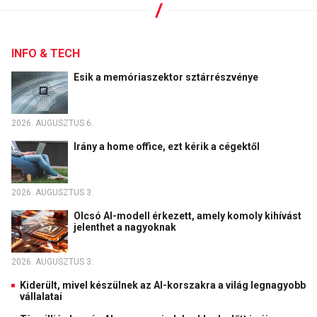
INFO & TECH
Esik a memóriaszektor sztárrészvénye
2026. AUGUSZTUS 6.
Irány a home office, ezt kérik a cégektől
2026. AUGUSZTUS 3.
Olcsó AI-modell érkezett, amely komoly kihívást
jelenthet a nagyoknak
2026. AUGUSZTUS 3.
Kiderült, mivel készülnek az AI-korszakra a világ legnagyobb
vállalatai