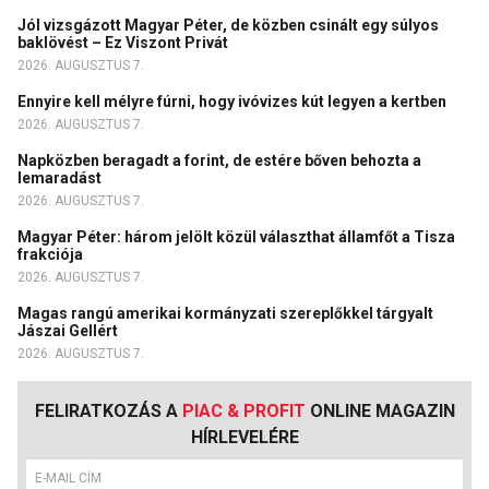
Jól vizsgázott Magyar Péter, de közben csinált egy súlyos
baklövést – Ez Viszont Privát
2026. AUGUSZTUS 7.
Ennyire kell mélyre fúrni, hogy ivóvizes kút legyen a kertben
2026. AUGUSZTUS 7.
Napközben beragadt a forint, de estére bőven behozta a
lemaradást
2026. AUGUSZTUS 7.
Magyar Péter: három jelölt közül választhat államfőt a Tisza
frakciója
2026. AUGUSZTUS 7.
Magas rangú amerikai kormányzati szereplőkkel tárgyalt
Jászai Gellért
2026. AUGUSZTUS 7.
FELIRATKOZÁS A
PIAC & PROFIT
ONLINE MAGAZIN
HÍRLEVELÉRE