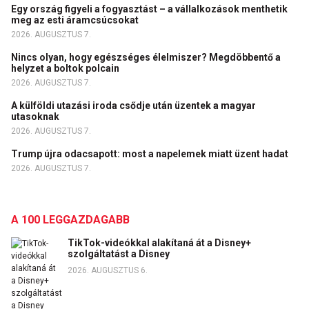
Egy ország figyeli a fogyasztást – a vállalkozások menthetik
meg az esti áramcsúcsokat
2026. AUGUSZTUS 7.
Nincs olyan, hogy egészséges élelmiszer? Megdöbbentő a
helyzet a boltok polcain
2026. AUGUSZTUS 7.
A külföldi utazási iroda csődje után üzentek a magyar
utasoknak
2026. AUGUSZTUS 7.
Trump újra odacsapott: most a napelemek miatt üzent hadat
2026. AUGUSZTUS 7.
A 100 LEGGAZDAGABB
TikTok-videókkal alakítaná át a Disney+
szolgáltatást a Disney
2026. AUGUSZTUS 6.