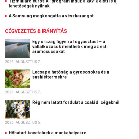
Tízmilliárd eurós AI-program indul: a kkv-k előtt is új
lehetőségek nyílnak
A Samsung megkongatta a vészharangot
CÉGVEZETÉS & IRÁNYÍTÁS
Egy ország figyeli a fogyasztást – a
vállalkozások menthetik meg az esti
áramcsúcsokat
2026. AUGUSZTUS 7.
Lecsap a hatóság a gyrososokra és a
sushiéttermekre
2026. AUGUSZTUS 7.
Rég nem látott fordulat a családi cégeknél
2026. AUGUSZTUS 5.
Hőhatárt követelnek a munkahelyekre