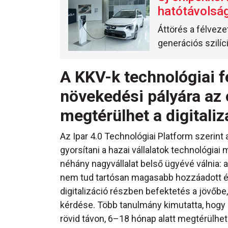
hatótávolsá
Áttörés a félvez
generációs szilíc
A KKV-k technológiai f
növekedési pályára az 
megtérülhet a digitaliz
Az Ipar 4.0 Technológiai Platform szerint a 
gyorsítani a hazai vállalatok technológia
néhány nagyvállalat belső ügyévé válnia:
nem tud tartósan magasabb hozzáadott érté
digitalizáció részben befektetés a jövőb
kérdése. Több tanulmány kimutatta, hogy a
rövid távon, 6–18 hónap alatt megtérülhet