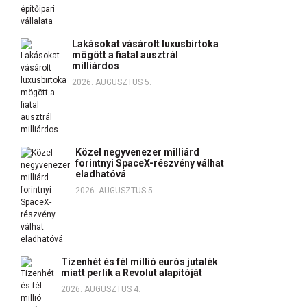
Lakásokat vásárolt luxusbirtoka
mögött a fiatal ausztrál
milliárdos
2026. AUGUSZTUS 5.
Közel negyvenezer milliárd
forintnyi SpaceX-részvény válhat
eladhatóvá
2026. AUGUSZTUS 5.
Tizenhét és fél millió eurós jutalék
miatt perlik a Revolut alapítóját
2026. AUGUSZTUS 4.