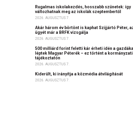
Rugalmas iskolakezdés, hosszabb szünetek: így
változhatnak meg az iskolák szeptembertől
2026. AUGUSZTUS 7.
Akár három év börtönt is kaphat Szijjártó Péter, a
ügyét már a BRFK vizsgálja
2026. AUGUSZTUS 7.
500 milliárd forint feletti kár érheti idén a gazdáka
léptek Magyar Péterék – ez történt a kormányzati
tájékoztatón
2026. AUGUSZTUS 7.
Kiderült, ki irányítja a közmédia átvilágítását
2026. AUGUSZTUS 7.