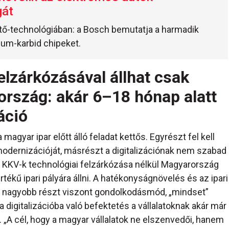
gát
ető-technológiában: a Bosch bemutatja a harmadik
ium-karbid chipeket.
elzárkózásával állhat csak
ország: akár 6–18 hónap alatt
áció
magyar ipar előtt álló feladat kettős. Egyrészt fel kell
i modernizációját, másrészt a digitalizációnak nem szabad
 a KKV-k technológiai felzárkózása nélkül Magyarország
kű ipari pályára állni. A hatékonyságnövelés és az ipari
e, nagyobb részt viszont gondolkodásmód, „mindset”
 digitalizációba való befektetés a vállalatoknak akár már
. „A cél, hogy a magyar vállalatok ne elszenvedői, hanem