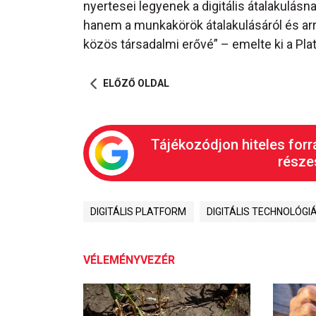
nyertesei legyenek a digitális átalakulá
hanem a munkakörök átalakulásáról és arr
közös társadalmi erővé” – emelte ki a Pla
ELŐZŐ OLDAL
Tájékozódjon hiteles forr
részes
DIGITÁLIS PLATFORM
DIGITÁLIS TECHNOLÓGI
VÉLEMÉNYVEZÉR