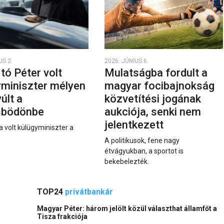
US 2.
2026. JÚNIUS 6.
rtó Péter volt
Mulatságba fordult a
yminiszter mélyen
magyar focibajnokság
últ a
közvetítési jogának
sbödönbe
aukciója, senki nem
jelentkezett
a volt külügyminiszter a
A politikusok, fene nagy
étvágyukban, a sportot is
bekebelezték.
TOP24
privátbankár
Magyar Péter: három jelölt közül választhat államfőt a
Tisza frakciója