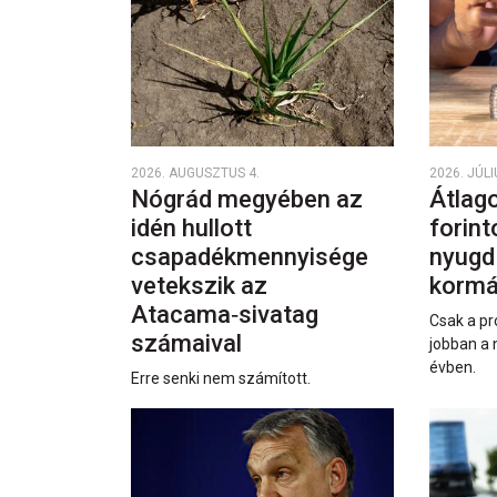
2026. AUGUSZTUS 4.
2026. JÚLI
Nógrád megyében az
Átlago
idén hullott
forint
csapadékmennyisége
nyugd
vetekszik az
kormá
Atacama‑sivatag
Csak a pr
számaival
jobban a 
évben.
Erre senki nem számított.