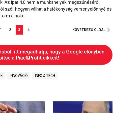
snak. Az Ipar 4.0 nem a munkahelyek megszűnéséről,
ól szól, hogyan válhat a hatékonyság versenyelőnnyé és
tform elnöke.
1
2
3
4
KÖVETKEZŐ OLDAL
ásból: itt megadhatja, hogy a Google előnyben
ítse a Piac&Profit cikkeit!
ÁK
INNOVÁCIÓ
INFO & TECH