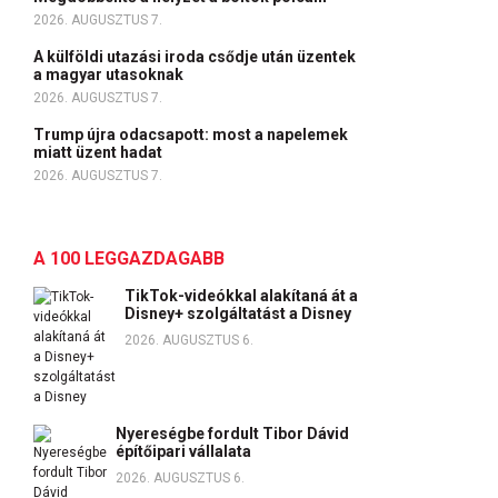
2026. AUGUSZTUS 7.
A külföldi utazási iroda csődje után üzentek
a magyar utasoknak
2026. AUGUSZTUS 7.
Trump újra odacsapott: most a napelemek
miatt üzent hadat
2026. AUGUSZTUS 7.
A 100 LEGGAZDAGABB
TikTok-videókkal alakítaná át a
Disney+ szolgáltatást a Disney
2026. AUGUSZTUS 6.
Nyereségbe fordult Tibor Dávid
építőipari vállalata
2026. AUGUSZTUS 6.