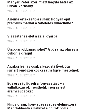
Magyar Péter szerint ezt hagyta hátra az
Orbán-kormány
2026. AUGUSZTUS 7.
A néma értékesítő a ruhán: Hogyan épít
prémium márkát a tökéletes ruhacímke?
2026. AUGUSZTUS 7.
Visszatér az élet a zalai gyárba
2026. AUGUSZTUS 7.
Újabb árrobbanás jöhet? A búza, az olaj és a
cukor is drágul
2026. AUGUSZTUS 7.
A paksi leállás csak a kezdet? Évek óta
ismert rendszerkockázatra figyelmeztetnek
2026. AUGUSZTUS 7.
Egy ország figyeli a fogyasztást – a
vállalkozások menthetik meg az esti
áramcsúcsokat
2026. AUGUSZTUS 7.
Nincs olyan, hogy egészséges élelmiszer?
Megdöbbentő a helyzet a boltok polcain