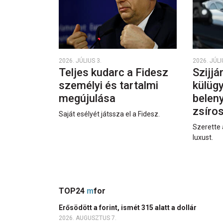
2026. JÚLIUS 3.
2026. JÚLI
Teljes kudarc a Fidesz
Szijjá
személyi és tartalmi
külüg
megújulása
beleny
zsíro
Saját esélyét játssza el a Fidesz.
Szerette 
luxust.
TOP24
m
for
Erősödött a forint, ismét 315 alatt a dollár
2026. AUGUSZTUS 7.