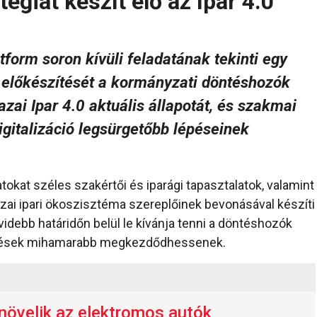
atégiát készít elő az Ipar 4.0
tform soron kívüli feladatának tekinti egy
ia előkészítését a kormányzati döntéshozók
zai Ipar 4.0 aktuális állapotát, és szakmai
igitalizáció legsürgetőbb lépéseinek
atokat széles szakértői és iparági tapasztalatok, valamint
hazai ipari ökoszisztéma szereplőinek bevonásával készíti
övidebb határidőn belül le kívánja tenni a döntéshozók
tetések mihamarabb megkezdődhessenek.
 növelik az elektromos autók