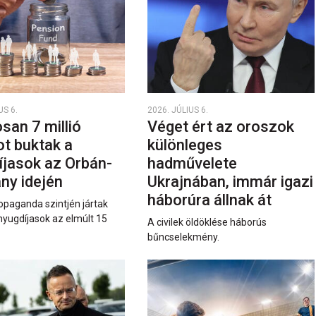
US 6.
2026. JÚLIUS 6.
san 7 millió
Véget ért az oroszok
ot buktak a
különleges
íjasok az Orbán-
hadművelete
ny idején
Ukrajnában, immár igazi
háborúra állnak át
opaganda szintjén jártak
nyugdíjasok az elmúlt 15
A civilek öldöklése háborús
bűncselekmény.