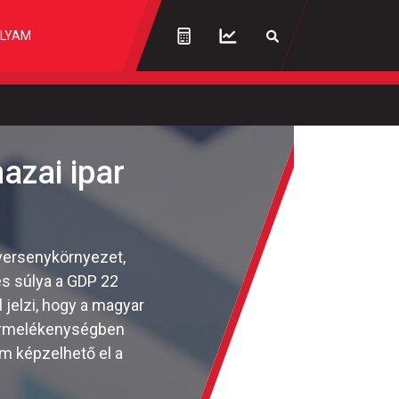
LYAM
hazai ipar
 versenykörnyezet,
és súlya a GDP 22
 jelzi, hogy a magyar
termelékenységben
m képzelhető el a