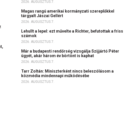
2026. AUGUSZTUS 7.
Magas rangú amerikai kormányzati szereplőkkel
tárgyalt Jászai Gellért
2026. AUGUSZTUS 7.
z
Lehullt a lepel: ezt művelte a Richter, befutottak a friss
számok
2026. AUGUSZTUS 7.
t,
Már a budapesti rendőrség vizsgálja Szijjártó Péter
ügyét, akár három év börtönt is kaphat
2026. AUGUSZTUS 7.
Tarr Zoltán: Miniszterként nincs beleszólásom a
közmédia mindennapi működésébe
2026. AUGUSZTUS 7.