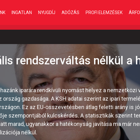
INK
INGATLAN
NYUGDÍJ
ADÓZÁS
PROFI ELEMZÉSEK
ÁRFO
ális rendszerváltás nélkül a 
: hazánk iparára rendkívüli nyomást helyez a nemzetközi
az ország gazdasága. A KSH adatai szerint az ipari termel
szágon. Ez az EU-összevetésben átlag feletti arány is jól
ője szempontjából kulcskérdés. A statisztikák szerint 
att marad, ugyanakkor a hatékonyság javítása ma már ne
lizációja nélkül.