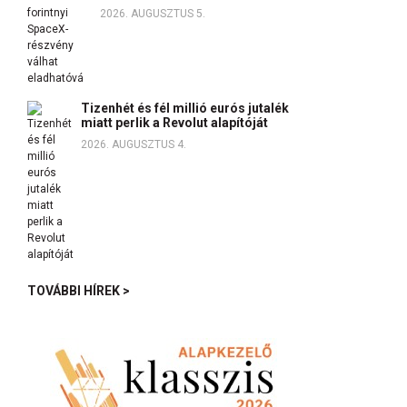
2026. AUGUSZTUS 5.
Tizenhét és fél millió eurós jutalék
miatt perlik a Revolut alapítóját
2026. AUGUSZTUS 4.
TOVÁBBI HÍREK >