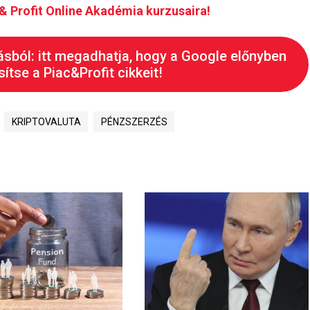
c & Profit Online Akadémia kurzusaira!
ásból: itt megadhatja, hogy a Google előnyben
ítse a Piac&Profit cikkeit!
KRIPTOVALUTA
PÉNZSZERZÉS