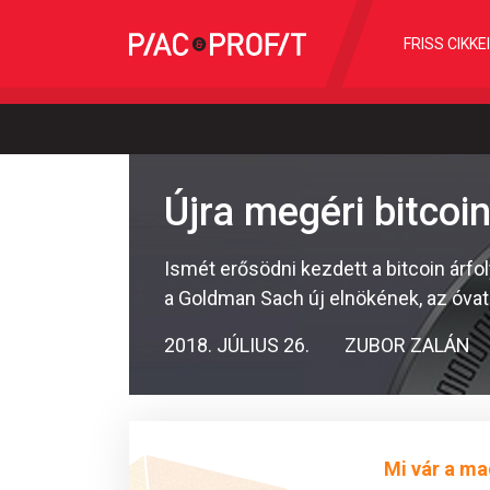
FRISS CIKKE
Újra megéri bitcoi
Ismét erősödni kezdett a bitcoin árf
a Goldman Sach új elnökének, az óvat
2018. JÚLIUS 26.
ZUBOR ZALÁN
Mi vár a ma