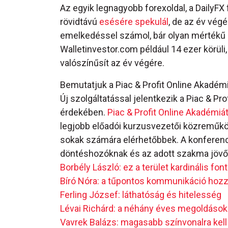
Az egyik legnagyobb forexoldal, a DailyFX
rövidtávú
esésére spekulál
, de az év vég
emelkedéssel számol, bár olyan mértékű 
Walletinvestor.com például 14 ezer körüli,
valószínűsít az év végére.
Bemutatjuk a Piac & Profit Online Akadém
Új szolgáltatással jelentkezik a Piac & Pr
érdekében.
Piac & Profit Online Akadémiá
legjobb előadói kurzusvezetői közreműk
sokak számára elérhetőbbek. A konferenci
döntéshozóknak és az adott szakma jövőj
Borbély László: ez a terület kardinális fo
Bíró Nóra: a tűpontos kommunikáció hozza
Ferling József: láthatóság és hitelesség
Lévai Richárd: a néhány éves megoldások
Vavrek Balázs: magasabb színvonalra kel