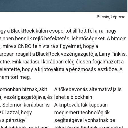
Bitcoin, kép: sxc
ogy a BlackRock külön csoportot állított fel arra, hogy
ainben bennük rejlő befektetési lehetőségeket. A bitcoin
 mire a CNBC felhívta rá a figyelmet, hogy a
osan reagált a BlackRock vezérigazgatója, Larry Fink is,
tetne. Fink ráadásul korábban elég élesen fogalmazott a
ijelentette, hogy a kriptovaluta a pénzmosás eszköze. A
 nem tört meg.
lomonban bíznak, akit
A tőkebevonás alternatívája is
j vezérigazgatójává, és
lehet a blockhain
t. Solomon korábban is
A kriptovaluták kapcsán
zül azzal, hogy
megismert technológiák
n a pénzügyi
segítségével vonhatnak be
kal többnek, mint egy
tőkét és nyithatnak új piacokat