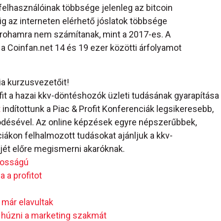
 felhasználóinak többsége jelenleg az bitcoin
éig az interneten elérhető jóslatok többsége
rohamra nem számítanak, mint a 2017-es. A
 a Coinfan.net 14 és 19 ezer közötti árfolyamot
ia kurzusvezetőit!
ofit a hazai kkv-döntéshozók üzleti tudásának gyarapítása
t
indítottunk a Piac & Profit Konferenciák legsikeresebb,
ödésével. Az online képzések egyre népszerűbbek,
ákon felhalmozott tudásokat ajánljuk a kkv-
ét előre megismerni akaróknak.
ntosságú
 a profitot
 már elavultak
l húzni a marketing szakmát