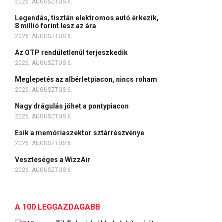
2026. AUGUSZTUS 6.
Legendás, tisztán elektromos autó érkezik,
8 millió forint lesz az ára
2026. AUGUSZTUS 6.
Az OTP rendületlenül terjeszkedik
2026. AUGUSZTUS 6.
Meglepetés az albérletpiacon, nincs roham
2026. AUGUSZTUS 6.
Nagy drágulás jöhet a pontypiacon
2026. AUGUSZTUS 6.
Esik a memóriaszektor sztárrészvénye
2026. AUGUSZTUS 6.
Veszteséges a WizzAir
2026. AUGUSZTUS 6.
A 100 LEGGAZDAGABB