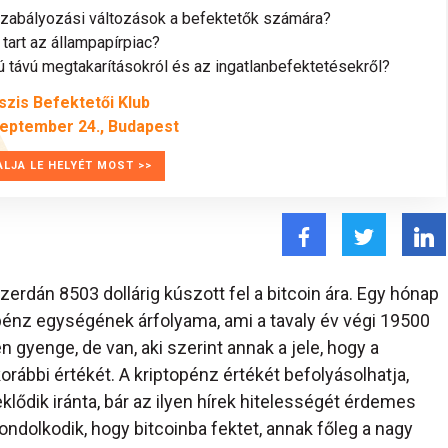
szabályozási változások a befektetők számára?
tart az állampapírpiac?
távú megtakarításokról és az ingatlanbefektetésekről?
szis Befektetői Klub
zeptember 24., Budapest
ALJA LE HELYÉT MOST >>
erdán 8503 dollárig kúszott fel a bitcoin ára. Egy hónap
topénz egységének árfolyama, ami a tavaly év végi 19500
gyenge, de van, aki szerint annak a jele, hogy a
orábbi értékét. A kriptopénz értékét befolyásolhatja,
eklődik iránta, bár az ilyen hírek hitelességét érdemes
ondolkodik, hogy bitcoinba fektet, annak főleg a nagy