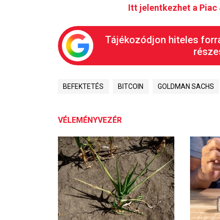
Itt jelentkezhet a Pia
Tájékozódjon hiteles forr
részes
BEFEKTETÉS
BITCOIN
GOLDMAN SACHS
VÉLEMÉNYVEZÉR