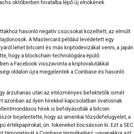
achs októberben hivatalba lépő új elnökének
ottakhoz hasonló negatív csúcsokat közelített, az elmúlt
tulajdonosok. A Mastercard például levédetett egy
yáról lehet bitcoint és más kriptodevizákat venni, a japán
tte, hogy a blockchain-technológiára épülő
ben a Facebook visszavonta a kriptovalutákkal
sségi oldalon újra megjelentek a Coinbase és hasonló
 nagy árzuhanás után az intézményes befektetők ismét
árt azonban az ilyen hírekkel kapcsolatban óvatosnak
llentmondásos hírek is befolyásolták a bitcoin
ször bejelentette, hogy az amerikai tőzsdefelügyelet, a
pú értékpapírokat, ún. tokeneket bocsásson ki. Ezt a SEC
cit támogatását a Coinbase termékeihez, ugyanakkor azt