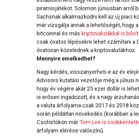
piramisjátékot. Solomon júniusban arról 
Sachsnak alkalmazkodni kell az új piaci 
már vizsgálja annak a lehetőségét, hogy a
bitcoinnal és más
kriptovalutákkal is bővít
csak óvatos lépésekre lehet számítani a 
óvatosan közelednek a kriptovalutákhoz.
Mennyire emelkedhet?
Nagy kérdés, visszanyerheti-e az év elejé
Advisors kutatási vezetője még a júliusi 
hogy év végére akár 25 ezer dollár is lehe
is erősen ingadozott, és a nagy árzuhaná
a valuta árfolyama csak 2017 és 2018 köz
során példátlan növekedés (korábban a l
Csütörtökön már
Tom Lee is csökkentette
árfolyam elérése valószínű.