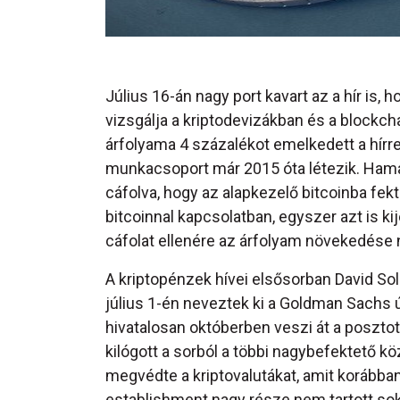
Július 16-án nagy port kavart az a hír is, h
vizsgálja a kriptodevizákban és a blockch
árfolyama 4 százalékot emelkedett a hírre,
munkacsoport már 2015 óta létezik. Hamar
cáfolva, hogy az alapkezelő bitcoinba fek
bitcoinnal kapcsolatban, egyszer azt is k
cáfolat ellenére az árfolyam növekedése
A kriptopénzek hívei elsősorban David So
július 1-én neveztek ki a Goldman Sachs ú
hivatalosan októberben veszi át a poszto
kilógott a sorból a többi nagybefektető kö
megvédte a kriptovalutákat, amit korábba
establishment nagy része nem tartott sok