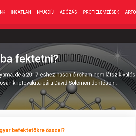
INK
INGATLAN
NYUGDÍJ
ADÓZÁS
PROFI ELEMZÉSEK
ÁRFO
nba fektetni?
olyama, de a 2017-eshez hasonló roham nem látszik való
osan kriptovaluta-párti David Solomon döntésein.
gyar befektetőkre ősszel?