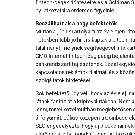
fintech-cégek döntéseire és a Goldman S
nyilatkozataira érdemes figyelnie.
Beszállhatnak a nagy befektetők
Miután a júniusi árfolyam az év elején lát
hetekben több jó hírt is kaptak a bitcoin-
találmányt, melynek segítségével hitelkárt
GMO Internet fintech-cég pedig bejelente
bankrendszert fejlesztenek. Ezzel egyidő
kapcsolatos reklámok tilalmát, és a közö
szolgáltatók hirdetései.
Sok befektető úgy véli, hogy az év eleji
látnak fantáziát a kriptovalutákban. Nem 
lenni, mivel közelmúltban meglehetősen e
árfolyamát. Július közepén a Coinbase elő
SEC engedélyezte, hogy új blockchain-ala
később cáfolta, mondván, nem adta expli