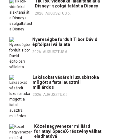
TikTok-videókkal alakítaná át a
Disney+ szolgáltatást a Disney
2026. AUGUSZTUS 6.
Nyereségbe fordult Tibor Dávid
építőipari vállalata
2026. AUGUSZTUS 6.
Lakásokat vásárolt luxusbirtoka
mögött a fiatal ausztrál
milliárdos
2026. AUGUSZTUS 5.
Közel negyvenezer milliárd
forintnyi SpaceX-részvény válhat
eladhatóvá