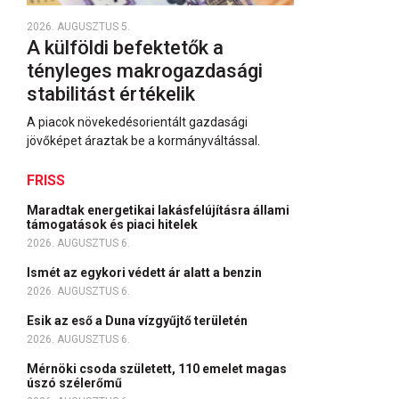
2026. AUGUSZTUS 5.
A külföldi befektetők a
tényleges makrogazdasági
stabilitást értékelik
A piacok növekedésorientált gazdasági
jövőképet áraztak be a kormányváltással.
FRISS
Maradtak energetikai lakásfelújításra állami
támogatások és piaci hitelek
2026. AUGUSZTUS 6.
Ismét az egykori védett ár alatt a benzin
2026. AUGUSZTUS 6.
Esik az eső a Duna vízgyűjtő területén
2026. AUGUSZTUS 6.
Mérnöki csoda született, 110 emelet magas
úszó szélerőmű