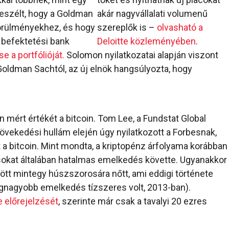
beszélt, hogy a Goldman
akár nagyvállalati volumenű
körülményekhez, és hogy
szereplők is –
olvasható a
 befektetési bank
Deloitte közleményében
.
se a portfólióját.
Solomon nyilatkozatai alapján viszont
Goldman Sachtól, az új elnök hangsúlyozta, hogy
n mért értékét a bitcoin. Tom Lee, a Fundstat Global
növekedési hullám elején úgy nyilatkozott a Forbesnak,
t a bitcoin. Mint mondta, a kriptopénz árfolyama korábban
sokat általában hatalmas emelkedés követte. Ugyanakkor
ött mintegy húszszorosára nőtt, ami eddigi története
egnagyobb emelkedés tízszeres volt, 2013-ban).
 előrejelzését
, szerinte már csak a tavalyi 20 ezres