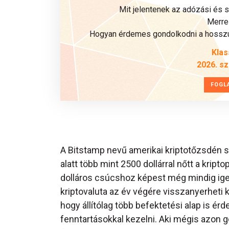
Mit jelentenek az adózási és 
Merre 
Hogyan érdemes gondolkodni a hosszú 
Klas
2026. s
FOGL
A Bitstamp nevű amerikai kriptotőzsdén sz
alatt több mint 2500 dollárral nőtt a krip
dolláros csúcshoz képest még mindig igen 
kriptovaluta az év végére visszanyerheti k
hogy állítólag több befektetési alap is érd
fenntartásokkal kezelni. Aki mégis azon g