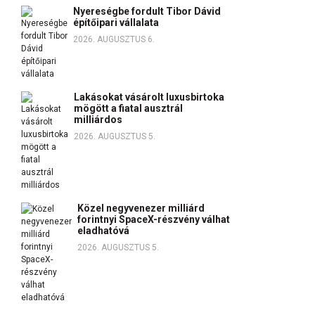
Nyereségbe fordult Tibor Dávid
építőipari vállalata
2026. AUGUSZTUS 6.
Lakásokat vásárolt luxusbirtoka
mögött a fiatal ausztrál
milliárdos
2026. AUGUSZTUS 5.
Közel negyvenezer milliárd
forintnyi SpaceX-részvény válhat
eladhatóvá
2026. AUGUSZTUS 5.