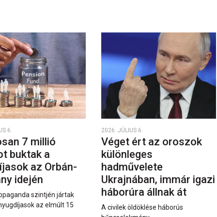
US 6.
2026. JÚLIUS 6.
san 7 millió
Véget ért az oroszok
ot buktak a
különleges
íjasok az Orbán-
hadművelete
ny idején
Ukrajnában, immár igazi
háborúra állnak át
opaganda szintjén jártak
nyugdíjasok az elmúlt 15
A civilek öldöklése háborús