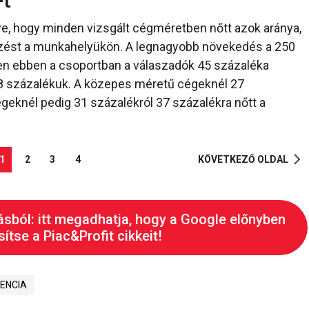
e, hogy minden vizsgált cégméretben nőtt azok aránya,
pzést a munkahelyükön. A legnagyobb növekedés a 250
5-ben ebben a csoportban a válaszadók 45 százaléka
8 százalékuk. A közepes méretű cégeknél 27
geknél pedig 31 százalékról 37 százalékra nőtt a
1
2
3
4
KÖVETKEZŐ OLDAL
ásból: itt megadhatja, hogy a Google előnyben
ítse a Piac&Profit cikkeit!
ENCIA