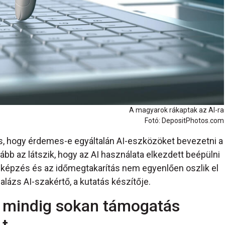
A magyarok rákaptak az AI-ra
Fotó: DepositPhotos.com
és, hogy érdemes-e egyáltalán AI-eszközöket bevezetni a
bb az látszik, hogy az AI használata elkezdett beépülni
 képzés és az időmegtakarítás nem egyenlően oszlik el
lázs AI-szakértő, a kutatás készítője.
 mindig sokan támogatás
-t