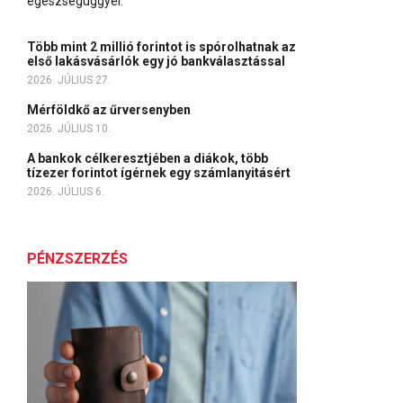
egészségüggyel.
Több mint 2 millió forintot is spórolhatnak az
első lakásvásárlók egy jó bankválasztással
2026. JÚLIUS 27.
Mérföldkő az űrversenyben
2026. JÚLIUS 10.
A bankok célkeresztjében a diákok, több
tízezer forintot ígérnek egy számlanyitásért
2026. JÚLIUS 6.
PÉNZSZERZÉS