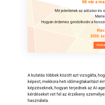
Mi vár a ma
Mit jelentenek az adózási és 
Merre 
Hogyan érdemes gondolkodni a hosszú 
Klas
2026. s
FOGL
A kutatás többek között azt vizsgálta, h
képest, mekkora heti időmegtakarítást érn
képzéseknek, hogyan terjednek az AI-agen
kérdéseket vet fel az érzékeny személye
használata.