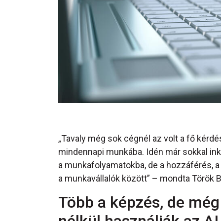
„Tavaly még sok cégnél az volt a fő kérd
mindennapi munkába. Idén már sokkal inká
a munkafolyamatokba, de a hozzáférés, a
a munkavállalók között” – mondta Török Ba
Több a képzés, de még
nélkül használják az AI