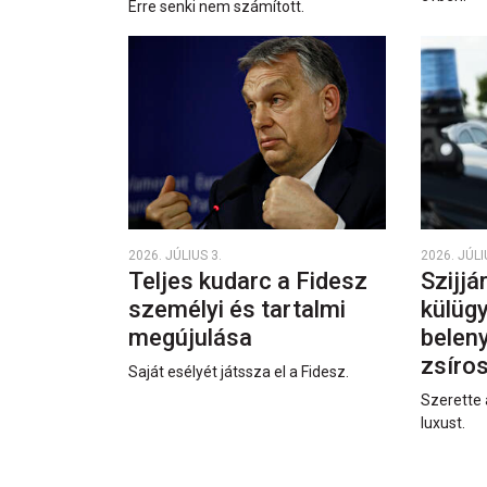
Erre senki nem számított.
2026. JÚLIUS 3.
2026. JÚLI
Teljes kudarc a Fidesz
Szijjá
személyi és tartalmi
külüg
megújulása
beleny
zsíro
Saját esélyét játssza el a Fidesz.
Szerette 
luxust.