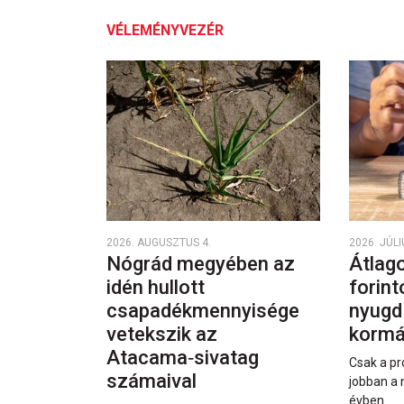
VÉLEMÉNYVEZÉR
2026. AUGUSZTUS 4.
2026. JÚLI
Nógrád megyében az
Átlago
idén hullott
forint
csapadékmennyisége
nyugd
vetekszik az
kormá
Atacama‑sivatag
Csak a pr
számaival
jobban a 
évben.