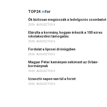
TOP24
m
for
Ők biztosan megússzák a ledolgozós szombatot
2026. AUGUSZTUS 6.
Elárulta a kormány, hogyan érkezik a 100 ezres
iskolakezdési támogatás
2026. AUGUSZTUS 6.
Fordulat a lipcsei drónügyben
2026. AUGUSZTUS 6.
Magyar Péter keményen nekiment az Orbán-
kormánynak
2026. AUGUSZTUS 6.
Izzasztó napon van túl a forint
2026. AUGUSZTUS 6.