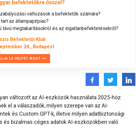
gyar befektetőkre ősszel?
szabályozási változások a befektetők számára?
tart az állampapírpiac?
távú megtakarításokról és az ingatlanbefektetésekről?
szis Befektetői Klub
zeptember 24., Budapest
ALJA LE HELYÉT MOST >>
ogyan változott az AI-eszközök használata 2025-höz
ek el a válaszadók, milyen szerepe van az AI-
tek és Custom GPT-k, illetve milyen adatbiztonsági
s és bizalmas céges adatok AI-eszközökben való