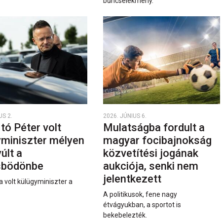
bűncselekmény.
US 2.
2026. JÚNIUS 6.
rtó Péter volt
Mulatságba fordult a
yminiszter mélyen
magyar focibajnokság
últ a
közvetítési jogának
sbödönbe
aukciója, senki nem
jelentkezett
a volt külügyminiszter a
A politikusok, fene nagy
étvágyukban, a sportot is
bekebelezték.