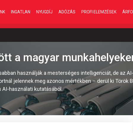
INK
INGATLAN
NYUGDÍJ
ADÓZÁS
PROFI ELEMZÉSEK
ÁRFO
dött a magyar munkahelyeke
abban használják a mesterséges intelligenciát, de az AI
nál jelennek meg azonos mértékben – derül ki Török B
 AI-használati kutatásából.