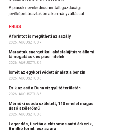
A piacok növekedésorientált gazdasági
jövőképet áraztak be a kormányváltással.
FRISS
A forintot is megütheti az aszály
2026. AUGUSZTUS 7.
Maradtak energetikai lakásfelújításra állami
támogatások és piaci hitelek
2026. AUGUSZTUS 6.
Ismét az egykori védett ár alatt a benzin
2026. AUGUSZTUS 6.
Esik az eső a Duna vízgyűjtő területén
2026. AUGUSZTUS 6.
Mérnöki csoda született, 110 emelet magas
úszó szélerőmű
2026. AUGUSZTUS 6.
Legendás, tisztán elektromos autó érkezik,
8 millió forint lesz az ára