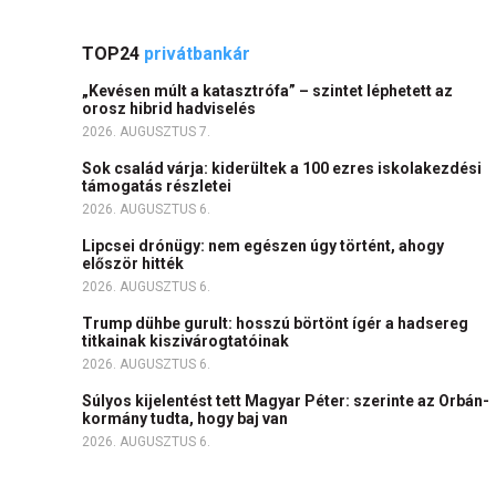
TOP24
privátbankár
„Kevésen múlt a katasztrófa” – szintet léphetett az
orosz hibrid hadviselés
2026. AUGUSZTUS 7.
Sok család várja: kiderültek a 100 ezres iskolakezdési
támogatás részletei
2026. AUGUSZTUS 6.
Lipcsei drónügy: nem egészen úgy történt, ahogy
először hitték
2026. AUGUSZTUS 6.
Trump dühbe gurult: hosszú börtönt ígér a hadsereg
titkainak kiszivárogtatóinak
2026. AUGUSZTUS 6.
Súlyos kijelentést tett Magyar Péter: szerinte az Orbán-
kormány tudta, hogy baj van
2026. AUGUSZTUS 6.