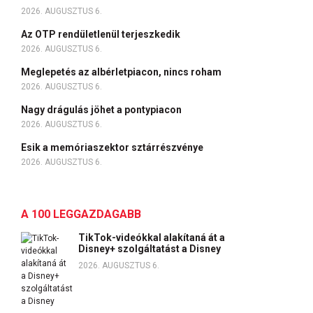
2026. AUGUSZTUS 6.
Az OTP rendületlenül terjeszkedik
2026. AUGUSZTUS 6.
Meglepetés az albérletpiacon, nincs roham
2026. AUGUSZTUS 6.
Nagy drágulás jöhet a pontypiacon
2026. AUGUSZTUS 6.
Esik a memóriaszektor sztárrészvénye
2026. AUGUSZTUS 6.
A 100 LEGGAZDAGABB
TikTok-videókkal alakítaná át a
Disney+ szolgáltatást a Disney
2026. AUGUSZTUS 6.