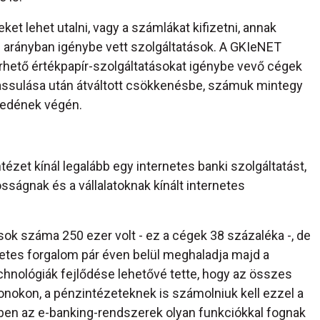
et lehet utalni, vagy a számlákat kifizetni, annak
 arányban igénybe vett szolgáltatások. A GKIeNET
érhető értékpapír-szolgáltatásokat igénybe vevő cégek
assulása után átváltott csökkenésbe, számuk mintegy
yedének végén.
zet kínál legalább egy internetes banki szolgáltatást,
sságnak és a vállalatoknak kínált internetes
sok száma 250 ezer volt - ez a cégek 38 százaléka -, de
netes forgalom pár éven belül meghaladja majd a
chnológiák fejlődése lehetővé tette, hogy az összes
onokon, a pénzintézeteknek is számolniuk kell ezzel a
vőben az e-banking-rendszerek olyan funkciókkal fognak