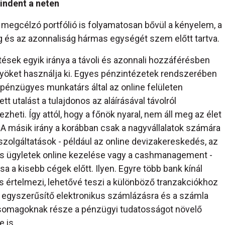
indent a neten
 megcélzó portfólió is folyamatosan bővül a kényelem, a
g és az azonnaliság hármas egységét szem előtt tartva.
tések egyik iránya a távoli és azonnali hozzáférésben
nyöket használja ki. Egyes pénzintézetek rendszerében
 pénzügyes munkatárs által az online felületen
ett utalást a tulajdonos az aláírásával távolról
zheti. Így attól, hogy a főnök nyaral, nem áll meg az élet
 A másik irány a korábban csak a nagyvállalatok számára
szolgáltatások - például az online devizakereskedés, az
 ügyletek online kezelése vagy a cashmanagement -
a a kisebb cégek előtt. Ilyen. Egyre több bank kínál
is értelmezi, lehetővé teszi a különböző tranzakciókhoz
is egyszerűsítő elektronikus számlázásra és a számla
 csomagoknak része a pénzügyi tudatosságot növelő
e is.