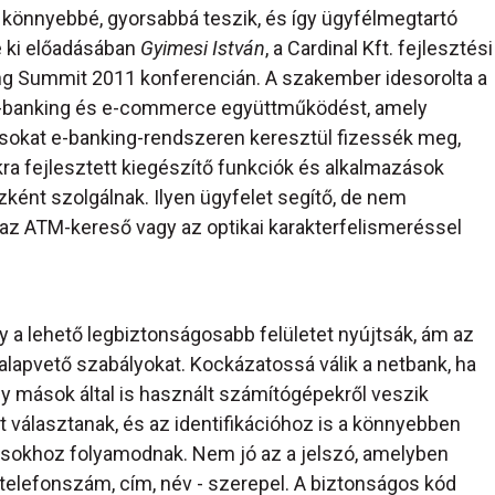
 könnyebbé, gyorsabbá teszik, és így ügyfélmegtartó
e ki előadásában
Gyimesi István
, a Cardinal Kft. fejlesztési
ing Summit 2011 konferencián. A szakember idesorolta a
e-banking és e-commerce együttműködést, amely
lásokat e-banking-rendszeren keresztül fizessék meg,
ra fejlesztett kiegészítő funkciók és alkalmazások
ént szolgálnak. Ilyen ügyfelet segítő, de nem
 az ATM-kereső vagy az optikai karakterfelismeréssel
y a lehető legbiztonságosabb felületet nyújtsák, ám az
 alapvető szabályokat. Kockázatossá válik a netbank, ha
gy mások által is használt számítógépekről veszik
 választanak, és az identifikációhoz is a könnyebben
sokhoz folyamodnak. Nem jó az a jelszó, amelyben
telefonszám, cím, név - szerepel. A biztonságos kód