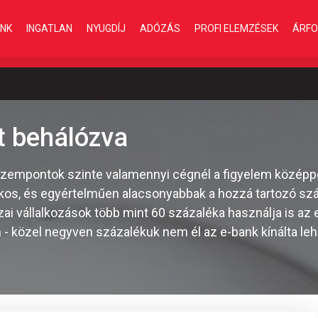
INK
INGATLAN
NYUGDÍJ
ADÓZÁS
PROFI ELEMZÉSEK
ÁRFO
t behálózva
szempontok szinte valamennyi cégnél a figyelem középpo
kos, és egyértelműen alacsonyabbak a hozzá tartozó szá
ai vállalkozások több mint 60 százaléka használja is az 
n - közel negyven százalékuk nem él az e-bank kínálta le