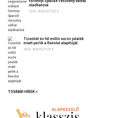
forintnyi SpaceX-részvény válhat
eladhatóvá
2026. AUGUSZTUS 5.
Tizenhét és fél millió eurós jutalék
miatt perlik a Revolut alapítóját
2026. AUGUSZTUS 4.
TOVÁBBI HÍREK >