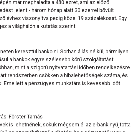
égén már meghaladta a 480 ezret, ami az előző
st jelent - három hónap alatt 30 ezerrel bővült
ző évhez viszonyítva pedig közel 19 százalékosat. Egy
ez a világhálón a kutatás szerint.
eten keresztül bankolni. Sorban állás nélkül, bármilyen
ásul a bankok egyre szélesebb körű szolgáltatást
bban, mint a szigorú nyitvatartási időben rendelkezésre
 zárt rendszerben csökken a hibalehetőségek száma, és
k. Emellett a pénzügyes munkatárs is kevesebb időt
rás: Förster Tamás
vek is lehetnének, sokuk mégsem él az e-bank nyújtotta