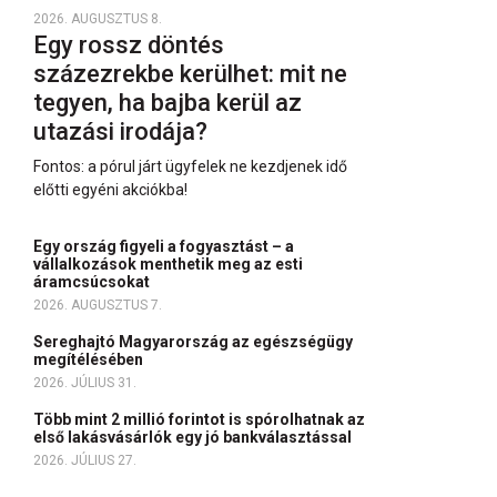
2026. AUGUSZTUS 8.
Egy rossz döntés
százezrekbe kerülhet: mit ne
tegyen, ha bajba kerül az
utazási irodája?
Fontos: a pórul járt ügyfelek ne kezdjenek idő
előtti egyéni akciókba!
Egy ország figyeli a fogyasztást – a
vállalkozások menthetik meg az esti
áramcsúcsokat
2026. AUGUSZTUS 7.
Sereghajtó Magyarország az egészségügy
megítélésében
2026. JÚLIUS 31.
Több mint 2 millió forintot is spórolhatnak az
első lakásvásárlók egy jó bankválasztással
2026. JÚLIUS 27.