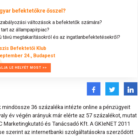
gyar befektetőkre ősszel?
szabályozási változások a befektetők számára?
tart az állampapírpiac?
távú megtakarításokról és az ingatlanbefektetésekről?
szis Befektetői Klub
zeptember 24., Budapest
ALJA LE HELYÉT MOST >>
k mindössze 36 százaléka intézte online a pénzügyeit
valy év végén arányuk már elérte az 57 százalékot, mutat
C Marketingkutató és Tanácsadó Kft. A GKIeNET 2011
 szerint az internetbanki szolgáltatásokra szerződött