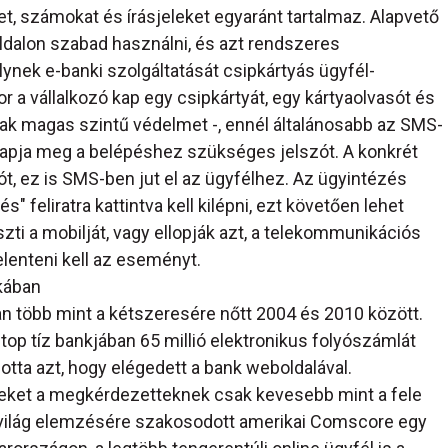
et, számokat és írásjeleket egyaránt tartalmaz. Alapvető
oldalon szabad használni, és azt rendszeres
lynek e-banki szolgáltatását csipkártyás ügyfél-
r a vállalkozó kap egy csipkártyát, egy kártyaolvasót és
ak magas szintű védelmet -, ennél általánosabb az SMS-
kapja meg a belépéshez szükséges jelszót. A konkrét
zót, ez is SMS-ben jut el az ügyfélhez. Az ügyintézés
" feliratra kattintva kell kilépni, ezt követően lehet
zti a mobilját, vagy ellopják azt, a telekommunikációs
elenteni kell az eseményt.
kában
n több mint a kétszeresére nőtt 2004 és 2010 között.
op tíz bankjában 65 millió elektronikus folyószámlát
otta azt, hogy elégedett a bank weboldalával.
eket a megkérdezetteknek csak kevesebb mint a fele
lis világ elemzésére szakosodott amerikai Comscore egy