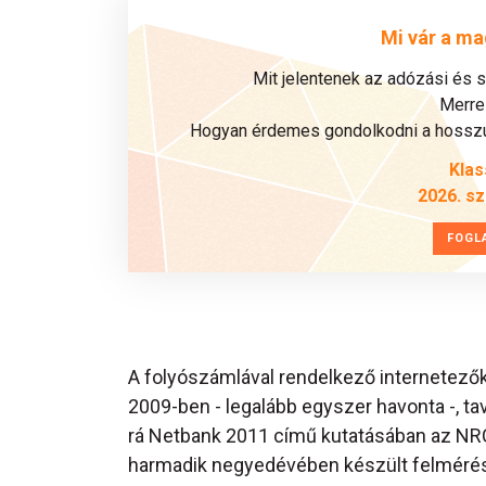
Mi vár a ma
Mit jelentenek az adózási és 
Merre 
Hogyan érdemes gondolkodni a hosszú 
Klas
2026. s
FOGL
A folyószámlával rendelkező internetező
2009-ben - legalább egyszer havonta -, ta
rá Netbank 2011 című kutatásában az NR
harmadik negyedévében készült felmérése