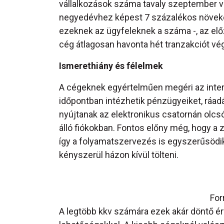
vállalkozások száma tavaly szeptember v
negyedévhez képest 7 százalékos növekedé
ezeknek az ügyfeleknek a száma -, az elő
cég átlagosan havonta hét tranzakciót vég
Ismerethiány és félelmek
A cégeknek egyértelműen megéri az intern
időpontban intézhetik pénzügyeiket, ráad
nyújtanak az elektronikus csatornán olcsó
álló fiókokban. Fontos előny még, hogy a
így a folyamatszervezés is egyszerűsödi
kényszerül házon kívül tölteni.
For
A legtöbb kkv számára ezek akár döntő ér