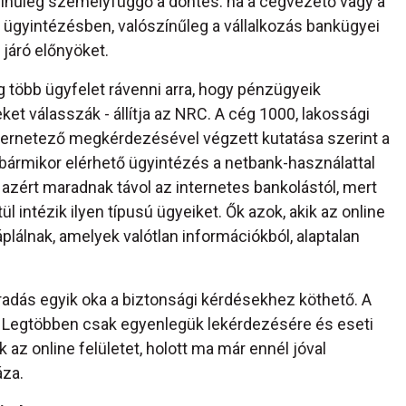
zínűleg személyfüggő a döntés: ha a cégvezető vagy a
i ügyintézésben, valószínűleg a vállalkozás bankügyei
 járó előnyöket.
 több ügyfelet rávenni arra, hogy pénzügyeik
et válasszák - állítja az NRC. A cég 1000, lakossági
ternetező megkérdezésével végzett kutatása szerint a
 bármikor elérhető ügyintézés a netbank-használattal
azért maradnak távol az internetes bankolástól, mert
intézik ilyen típusú ügyeiket. Ők azok, akik az online
plálnak, amelyek valótlan információkból, alaptalan
radás egyik oka a biztonsági kérdésekhez köthető. A
. Legtöbben csak egyenlegük lekérdezésére és eseti
az online felületet, holott ma már ennél jóval
áza.