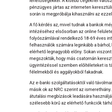
lehetőségekkel. A kisebb cégeknél valós
pénzügyes jártas az interneten keresztül
során is megpróbálja kihasználni az ezzel
A fő kérdés az, mivel tudnak a bankok még
intézéséhez elsősorban az online felületek
folyószámlával rendelkező 18-69 éves in
felhasználók számára leginkább a bárhol,
elérhető legnagyobb előny. Sokan viszont 
megszokták, hogy más csatornán keresztül 
ügyintézéssel szemben előítéleteket is tá
félelmekből és aggályokból fakadnak.
Az e-banki szolgáltatásoktól való távolma
másik ok az NRC szerint az ismerethiány
átutalási megbízások leadására használják 
szélesebb körű az elérhető funkciók tárh