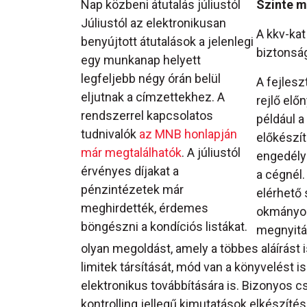
Nap közbeni átutalás júliustól
Szinte m
Júliustól az elektronikusan
A kkv-kat
benyújtott átutalások a jelenlegi
biztonsá
egy munkanap helyett
legfeljebb négy órán belül
A fejlesz
eljutnak a címzettekhez. A
rejlő elő
rendszerrel kapcsolatos
például a
tudnivalók
az MNB honlapján
előkészít
már megtalálhatók
. A júliustól
engedélye
érvényes díjakat a
a cégnél.
pénzintézetek már
elérhető 
meghirdették, érdemes
okmányos
böngészni a kondíciós listákat.
megnyitás
olyan megoldást, amely a többes aláírást 
limitek társítását, mód van a könyvelést 
elektronikus továbbítására is. Bizonyos
kontrolling jellegű kimutatások elkészítés