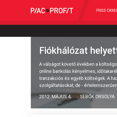
FRISS CIKKE
Fiókhálózat helyet
A válságot követő években a költség
online bankolás kényelmes, időtakaré
tranzakciós és egyéb költségek. A haz
szolgáltatásokat, de - értelemszerűe
2012. MÁJUS 4.
SEBŐK ORSOLYA