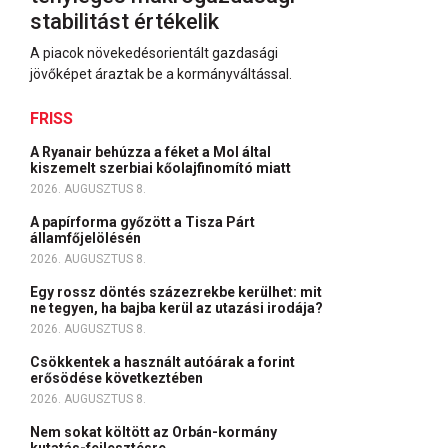
stabilitást értékelik
A piacok növekedésorientált gazdasági
jövőképet áraztak be a kormányváltással.
FRISS
A Ryanair behúzza a féket a Mol által
kiszemelt szerbiai kőolajfinomító miatt
2026. AUGUSZTUS 8.
A papírforma győzött a Tisza Párt
államfőjelölésén
2026. AUGUSZTUS 8.
Egy rossz döntés százezrekbe kerülhet: mit
ne tegyen, ha bajba kerül az utazási irodája?
2026. AUGUSZTUS 8.
Csökkentek a használt autóárak a forint
erősödése következtében
2026. AUGUSZTUS 8.
Nem sokat költött az Orbán-kormány