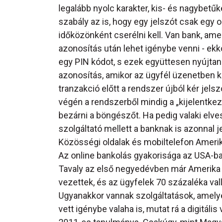
legalább nyolc karakter, kis- és nagybetűk
szabály az is, hogy egy jelszót csak egy 
időközönként cserélni kell. Van bank, ame
azonosítás után lehet igénybe venni - ekko
egy PIN kódot, s ezek együttesen nyújtan
azonosítás, amikor az ügyfél üzenetben 
tranzakció előtt a rendszer újból kér jels
végén a rendszerből mindig a „kijelentkezés
bezárni a böngészőt. Ha pedig valaki elves
szolgáltató mellett a banknak is azonnal j
Közösségi oldalak és mobiltelefon Ameri
Az online bankolás gyakorisága az USA-ba
Tavaly az első negyedévben már Amerika t
vezettek, és az ügyfelek 70 százaléka vall
Ugyanakkor vannak szolgáltatások, amely
vett igénybe valaha is, mutat rá a digitá