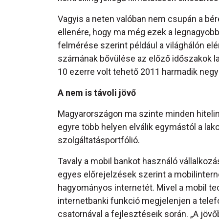
Vagyis a neten valóban nem csupán a bérek
ellenére, hogy ma még ezek a legnagyobb
felmérése szerint például a világhálón el
számának bővülése az előző időszakok l
10 ezerre volt tehető 2011 harmadik neg
A nem is távoli jövő
Magyarországon ma szinte minden hitelinté
egyre több helyen elválik egymástól a lako
szolgáltatásportfólió.
Tavaly a mobil bankot használó vállalkozá
egyes előrejelzések szerint a mobilinter
hagyományos internetét. Mivel a mobil te
internetbanki funkció megjelenjen a telef
csatornával a fejlesztéseik során. „A jö