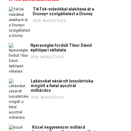
TikTok-videókkal alakítaná át a
Disney+ szolgáltatást a Disney
2026. AUGUSZTUS 6.
Nyereségbe fordult Tibor Dávid
építőipari vállalata
2026. AUGUSZTUS 6.
Lakásokat vásárolt luxusbirtoka
mögött a fiatal ausztrál
milliárdos
2026. AUGUSZTUS 5.
Közel negyvenezer milliárd