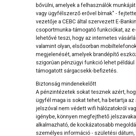
bővülni, amelyek a felhasználók munkáját
vagy ügyfélszerző erővel bírnak" - fejtett
vezetője a CEBC által szervezett E-Bank
csoportmunka-támogató funkciókat, az 
lehetővé teszi, hogy az internetes vásár
valamint olyan, elsősorban mobiltelefonok
megjelenését, amelyek brandépítő eszközk
szigorúan pénzügyi funkció lehet például
támogatott sárgacsekk-befizetés.
Biztonság mindenekelőtt
A pénzintézetek sokat tesznek azért, hog
ügyfél maga is sokat tehet, ha betartja az
jelszóval nem védett wifi hálózatokról va
igénybe, könnyen megfejthető jelszavakat
alkalmazható, de kockázatosabb megoldá
személyes információ - születési dátum, 