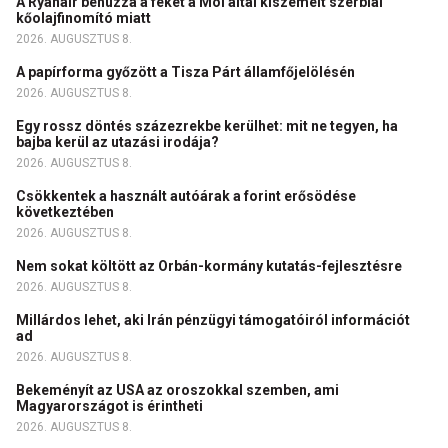
A Ryanair behúzza a féket a Mol által kiszemelt szerbiai
kőolajfinomító miatt
2026. AUGUSZTUS 8.
A papírforma győzött a Tisza Párt államfőjelölésén
2026. AUGUSZTUS 8.
Egy rossz döntés százezrekbe kerülhet: mit ne tegyen, ha
bajba kerül az utazási irodája?
2026. AUGUSZTUS 8.
Csökkentek a használt autóárak a forint erősödése
következtében
2026. AUGUSZTUS 8.
Nem sokat költött az Orbán-kormány kutatás-fejlesztésre
2026. AUGUSZTUS 8.
Millárdos lehet, aki Irán pénzügyi támogatóiról információt
ad
2026. AUGUSZTUS 8.
Bekeményít az USA az oroszokkal szemben, ami
Magyarországot is érintheti
2026. AUGUSZTUS 8.