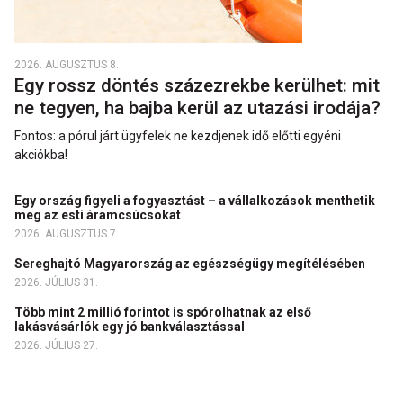
2026. AUGUSZTUS 8.
Egy rossz döntés százezrekbe kerülhet: mit
ne tegyen, ha bajba kerül az utazási irodája?
Fontos: a pórul járt ügyfelek ne kezdjenek idő előtti egyéni
akciókba!
Egy ország figyeli a fogyasztást – a vállalkozások menthetik
meg az esti áramcsúcsokat
2026. AUGUSZTUS 7.
Sereghajtó Magyarország az egészségügy megítélésében
2026. JÚLIUS 31.
Több mint 2 millió forintot is spórolhatnak az első
lakásvásárlók egy jó bankválasztással
2026. JÚLIUS 27.