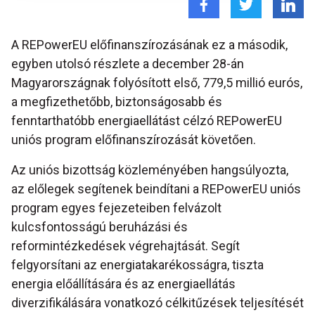
A REPowerEU előfinanszírozásának ez a második,
egyben utolsó részlete a december 28-án
Magyarországnak folyósított első, 779,5 millió eurós,
a megfizethetőbb, biztonságosabb és
fenntarthatóbb energiaellátást célzó REPowerEU
uniós program előfinanszírozását követően.
Az uniós bizottság közleményében hangsúlyozta,
az előlegek segítenek beindítani a REPowerEU uniós
program egyes fejezeteiben felvázolt
kulcsfontosságú beruházási és
reformintézkedések végrehajtását. Segít
felgyorsítani az energiatakarékosságra, tiszta
energia előállítására és az energiaellátás
diverzifikálására vonatkozó célkitűzések teljesítését