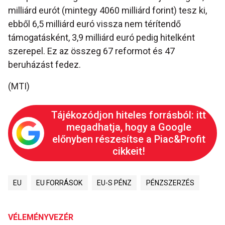
milliárd eurót (mintegy 4060 milliárd forint) tesz ki,
ebből 6,5 milliárd euró vissza nem térítendő
támogatásként, 3,9 milliárd euró pedig hitelként
szerepel. Ez az összeg 67 reformot és 47
beruházást fedez.
(MTI)
Tájékozódjon hiteles forrásból: itt
megadhatja, hogy a Google
előnyben részesítse a Piac&Profit
cikkeit!
EU
EU FORRÁSOK
EU-S PÉNZ
PÉNZSZERZÉS
VÉLEMÉNYVEZÉR