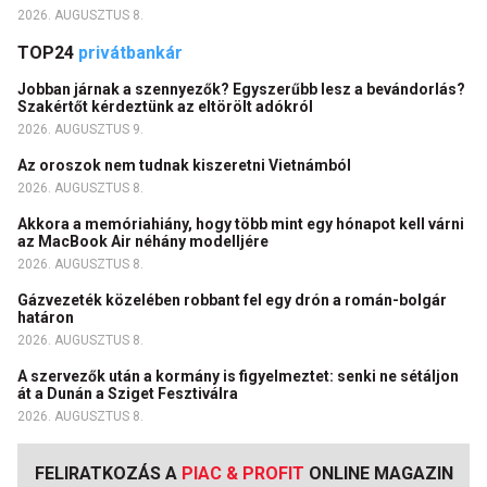
2026. AUGUSZTUS 8.
TOP24
privátbankár
Jobban járnak a szennyezők? Egyszerűbb lesz a bevándorlás?
Szakértőt kérdeztünk az eltörölt adókról
2026. AUGUSZTUS 9.
Az oroszok nem tudnak kiszeretni Vietnámból
2026. AUGUSZTUS 8.
Akkora a memóriahiány, hogy több mint egy hónapot kell várni
az MacBook Air néhány modelljére
2026. AUGUSZTUS 8.
Gázvezeték közelében robbant fel egy drón a román-bolgár
határon
2026. AUGUSZTUS 8.
A szervezők után a kormány is figyelmeztet: senki ne sétáljon
át a Dunán a Sziget Fesztiválra
2026. AUGUSZTUS 8.
FELIRATKOZÁS A
PIAC & PROFIT
ONLINE MAGAZIN