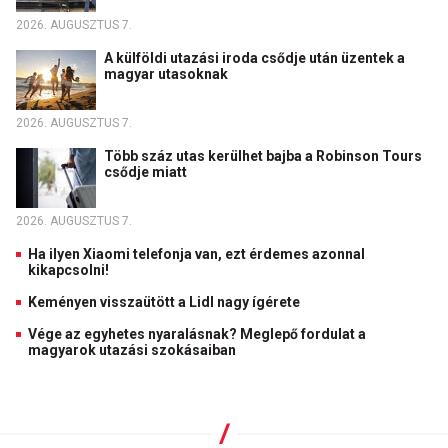
2026. AUGUSZTUS 7.
A külföldi utazási iroda csődje után üzentek a
magyar utasoknak
2026. AUGUSZTUS 7.
Több száz utas kerülhet bajba a Robinson Tours
csődje miatt
2026. AUGUSZTUS 7.
Ha ilyen Xiaomi telefonja van, ezt érdemes azonnal
kikapcsolni!
Keményen visszaütött a Lidl nagy ígérete
Vége az egyhetes nyaralásnak? Meglepő fordulat a
magyarok utazási szokásaiban