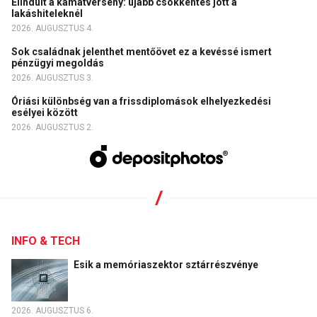
Elindult a kamatverseny: újabb csökkentés jött a
lakáshiteleknél
2026. AUGUSZTUS 4.
Sok családnak jelenthet mentőövet ez a kevéssé ismert
pénzügyi megoldás
2026. AUGUSZTUS 3.
Óriási különbség van a frissdiplomások elhelyezkedési
esélyei között
2026. AUGUSZTUS 2.
INFO & TECH
Esik a memóriaszektor sztárrészvénye
2026. AUGUSZTUS 6.