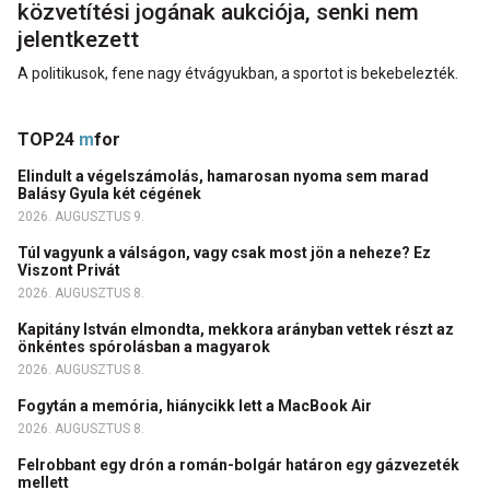
közvetítési jogának aukciója, senki nem
jelentkezett
A politikusok, fene nagy étvágyukban, a sportot is bekebelezték.
TOP24
m
for
Elindult a végelszámolás, hamarosan nyoma sem marad
Balásy Gyula két cégének
2026. AUGUSZTUS 9.
Túl vagyunk a válságon, vagy csak most jön a neheze? Ez
Viszont Privát
2026. AUGUSZTUS 8.
Kapitány István elmondta, mekkora arányban vettek részt az
önkéntes spórolásban a magyarok
2026. AUGUSZTUS 8.
Fogytán a memória, hiánycikk lett a MacBook Air
2026. AUGUSZTUS 8.
Felrobbant egy drón a román-bolgár határon egy gázvezeték
mellett