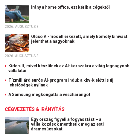
Irány a home office, ezt kérik a cégektől
2026. AUGUSZTUS 3.
Olcsó AI-modell érkezett, amely komoly kihívást
jelenthet a nagyoknak
2026. AUGUSZTUS 3.
Kiderült, mivel készülnek az AI-korszakra a világ legnagyobb
vállalatai
Tízmilliárd eurós AI-program indul: a kkv-k előtt is új
lehetőségek nyílnak
A Samsung megkongatta a vészharangot
CÉGVEZETÉS & IRÁNYÍTÁS
Egy ország figyeli a fogyasztást – a
vállalkozások menthetik meg az esti
áramcsúcsokat