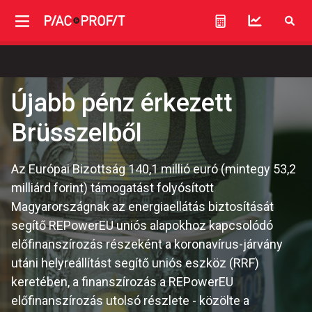
Újabb pénz érkezett
Brüsszelből
Az Európai Bizottság 140,1 millió euró (mintegy 53,2
milliárd forint) támogatást folyósított
Magyarországnak az energiaellátás biztosítását
segítő REPowerEU uniós alapokhoz kapcsolódó
előfinanszírozás részeként a koronavírus-járvány
utáni helyreállítást segítő uniós eszköz (RRF)
keretében, a finanszírozás a REPowerEU
előfinanszírozás utolsó részlete - közölte a