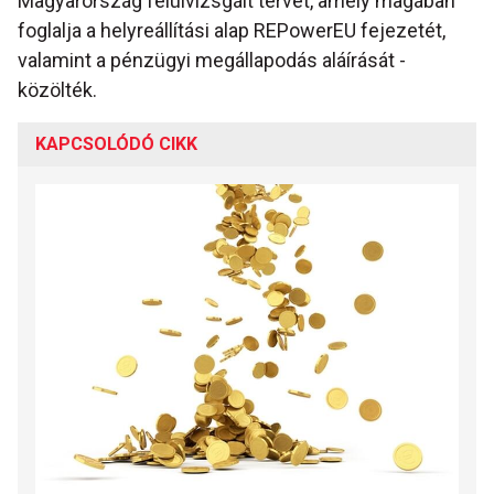
Magyarország felülvizsgált tervét, amely magában
foglalja a helyreállítási alap REPowerEU fejezetét,
valamint a pénzügyi megállapodás aláírását -
közölték.
KAPCSOLÓDÓ CIKK