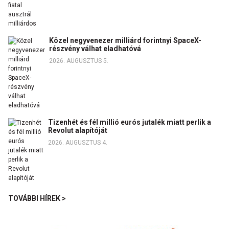
Közel negyvenezer milliárd forintnyi SpaceX-
részvény válhat eladhatóvá
2026. AUGUSZTUS 5.
Tizenhét és fél millió eurós jutalék miatt perlik a
Revolut alapítóját
2026. AUGUSZTUS 4.
TOVÁBBI HÍREK >