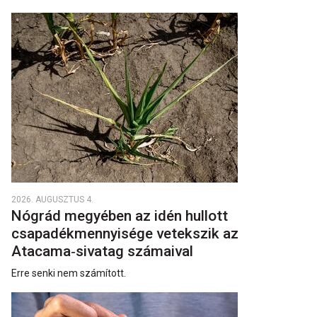
2026. AUGUSZTUS 4.
Nógrád megyében az idén hullott
csapadékmennyisége vetekszik az
Atacama‑sivatag számaival
Erre senki nem számított.