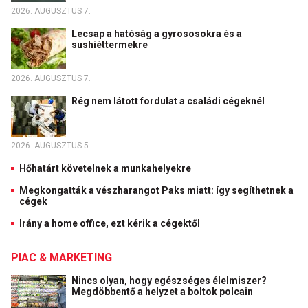
2026. AUGUSZTUS 7.
Lecsap a hatóság a gyrososokra és a
sushiéttermekre
2026. AUGUSZTUS 7.
Rég nem látott fordulat a családi cégeknél
2026. AUGUSZTUS 5.
Hőhatárt követelnek a munkahelyekre
Megkongatták a vészharangot Paks miatt: így segíthetnek a
cégek
Irány a home office, ezt kérik a cégektől
PIAC & MARKETING
Nincs olyan, hogy egészséges élelmiszer?
Megdöbbentő a helyzet a boltok polcain