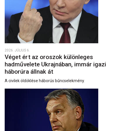
2026. JÚLIUS 6.
Véget ért az oroszok különleges
hadművelete Ukrajnában, immár igazi
háborúra állnak át
A civilek öldöklése háborús bűncselekmény.