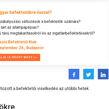
gyar befektetőkre ősszel?
szabályozási változások a befektetők számára?
tart az állampapírpiac?
távú megtakarításokról és az ingatlanbefektetésekről?
szis Befektetői Klub
zeptember 24., Budapest
ALJA LE HELYÉT MOST >>
ltozott a befektetői viselkedés az utóbbi hetek
zökre