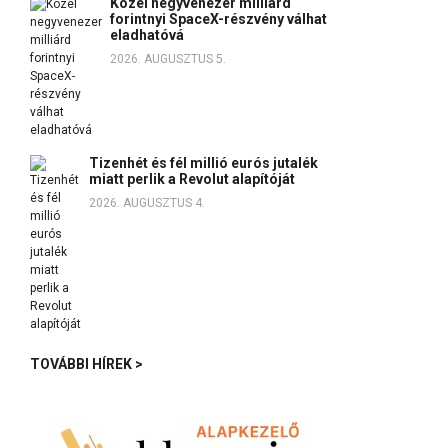
Közel negyvenezer milliárd
forintnyi SpaceX-részvény válhat
eladhatóvá
2026. AUGUSZTUS 5.
Tizenhét és fél millió eurós jutalék
miatt perlik a Revolut alapítóját
2026. AUGUSZTUS 4.
TOVÁBBI HÍREK >