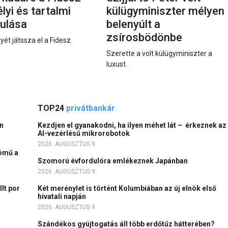
yi és tartalmi
külügyminiszter mélyen
ulása
belenyúlt a
zsírosbödönbe
yét játssza el a Fidesz.
Szerette a volt külügyminiszter a
luxust.
TOP24
privátbankár
an
Kezdjen el gyanakodni, ha ilyen méhet lát – érkeznek az
AI-vezérlésű mikrorobotok
2026. AUGUSZTUS 9.
tómű a
Szomorú évfordulóra emlékeznek Japánban
2026. AUGUSZTUS 9.
lt por
Két merénylet is történt Kolumbiában az új elnök első
hivatali napján
2026. AUGUSZTUS 9.
Szándékos gyújtogatás áll több erdőtűz hátterében?