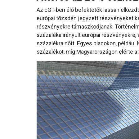
Az EGT-ben élő befektetők lassan elkezdték
európai tőzsdén jegyzett részvényeket ke
részvényekre támaszkodjanak. Történelm
százaléka irányult európai részvényekre,
százalékra nőtt. Egyes piacokon, példáu
százalékot, míg Magyarországon elérte a 