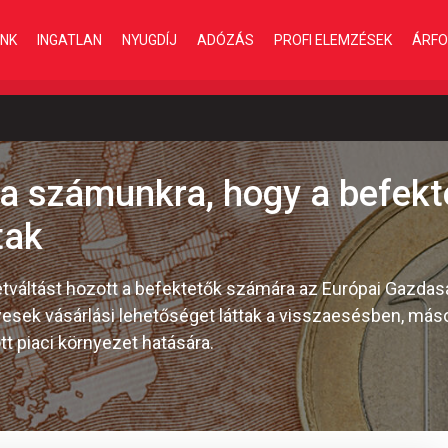
INK
INGATLAN
NYUGDÍJ
ADÓZÁS
PROFI ELEMZÉSEK
ÁRFO
a számunkra, hogy a befekt
tak
letváltást hozott a befektetők számára az Európai Gazda
yesek vásárlási lehetőséget láttak a visszaesésben, más
t piaci környezet hatására.