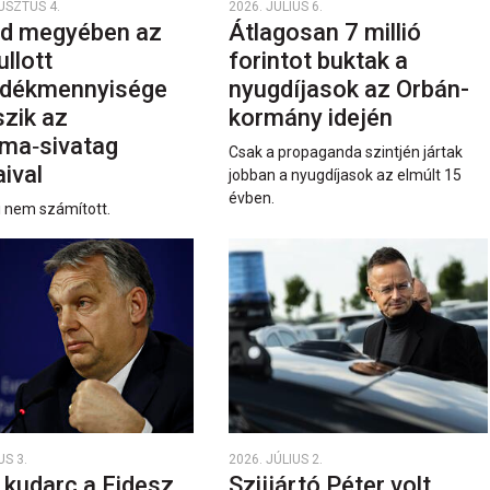
USZTUS 4.
2026. JÚLIUS 6.
d megyében az
Átlagosan 7 millió
ullott
forintot buktak a
dékmennyisége
nyugdíjasok az Orbán-
szik az
kormány idején
ma‑sivatag
Csak a propaganda szintjén jártak
ival
jobban a nyugdíjasok az elmúlt 15
évben.
i nem számított.
US 3.
2026. JÚLIUS 2.
 kudarc a Fidesz
Szijjártó Péter volt