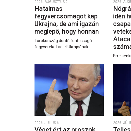
2026. AUGUSZTUS 9.
2026. AUG
Hatalmas
Nógrá
fegyvercsomagot kap
idén h
Ukrajna, de ami igazán
csapa
meglepő, hogy honnan
vetek
Ataca
Törökország döntő fontosságú
száma
fegyvereket ad el Ukrajnának.
Erre senk
2026. JÚLIUS 6.
2026. JÚLI
Véget ért az oroszok
Teljes