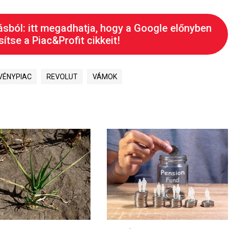
ásból: itt megadhatja, hogy a Google előnyben
ítse a Piac&Profit cikkeit!
VÉNYPIAC
REVOLUT
VÁMOK