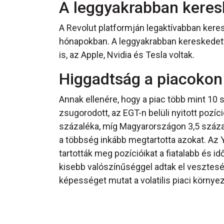
A leggyakrabban keres
A Revolut platformján legaktívabban kere
hónapokban. A leggyakrabban kereskedet
is, az Apple, Nvidia és Tesla voltak.
Higgadtság a piacokon
Annak ellenére, hogy a piac több mint 10 
zsugorodott, az EGT-n belüli nyitott pozí
százaléka, míg Magyarországon 3,5 százal
a többség inkább megtartotta azokat. Az 
tartották meg pozícióikat a fiatalabb és 
kisebb valószínűséggel adtak el veszteség
képességet mutat a volatilis piaci környe