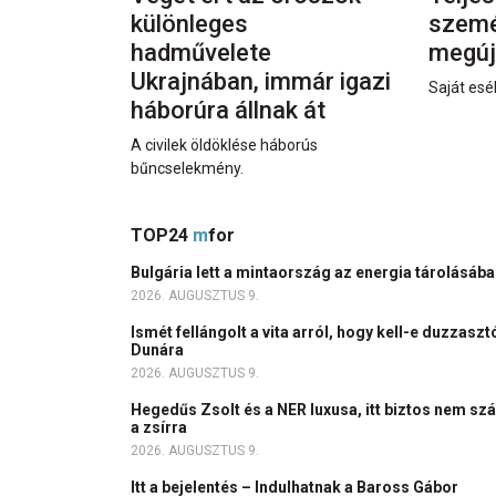
különleges
személ
hadművelete
megúj
Ukrajnában, immár igazi
Saját esél
háborúra állnak át
A civilek öldöklése háborús
bűncselekmény.
TOP24
m
for
Bulgária lett a mintaország az energia tárolásáb
2026. AUGUSZTUS 9.
Ismét fellángolt a vita arról, hogy kell-e duzzasz
Dunára
2026. AUGUSZTUS 9.
Hegedűs Zsolt és a NER luxusa, itt biztos nem szál
a zsírra
2026. AUGUSZTUS 9.
Itt a bejelentés – Indulhatnak a Baross Gábor