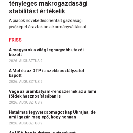
tényleges makrogazdasági
stabilitást értékelik
A piacok növekedésorientált gazdasági
jövőképet áraztak be a kormányváltással.
FRISS
A magyarok a világ legnagyobb utazói
között
2026. AUGUSZTUS 9.
A Mol és az OTP is szebb osztályzatot
kapott
2026. AUGUSZTUS 9.
Vége az urambátyám-rendszernek az állami
földek hasznosításában is
2026. AUGUSZTUS 9.
Hatalmas fegyvercsomagot kap Ukrajna, de
ami igazán meglepő, hogy honnan
2026. AUGUSZTUS 9.