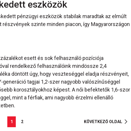
kedett eszközök
skedett pénzügyi eszközök stabilak maradtak az elmúlt
t részvények szinte minden piacon, így Magyarországon
százalékot esett és sok felhasználó pozíciója
cióval rendelkező felhasználóink mindössze 2,4
éka döntött úgy, hogy veszteséggel eladja részvényeit,
Y-generáció tagjai 1,2-szer nagyobb valószínűséggel
idősebb korosztályokhoz képest. A női befektetők 1,6-szor
gel, mint a férfiak, ami nagyobb érzelmi ellenálló
zetben.
1
2
KÖVETKEZŐ OLDAL