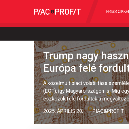
FRISS CIKKE
Trump nagy haszn
Európa felé fordul
A közelmúlt piaci volatilitása szemlé
(EGT), így Magyarországon is. Míg eg
eszközök felé fordultak a megváltozot
2025. ÁPRILIS 20.
PIAC&PROFIT