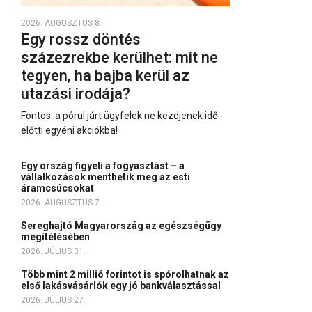
2026. AUGUSZTUS 8.
Egy rossz döntés
százezrekbe kerülhet: mit ne
tegyen, ha bajba kerül az
utazási irodája?
Fontos: a pórul járt ügyfelek ne kezdjenek idő
előtti egyéni akciókba!
Egy ország figyeli a fogyasztást – a
vállalkozások menthetik meg az esti
áramcsúcsokat
2026. AUGUSZTUS 7.
Sereghajtó Magyarország az egészségügy
megítélésében
2026. JÚLIUS 31.
Több mint 2 millió forintot is spórolhatnak az
első lakásvásárlók egy jó bankválasztással
2026. JÚLIUS 27.