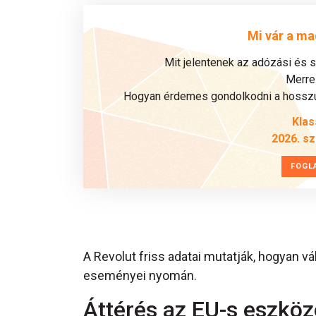
Mi vár a ma
Mit jelentenek az adózási és 
Merre 
Hogyan érdemes gondolkodni a hosszú 
Klas
2026. s
FOGL
A Revolut friss adatai mutatják, hogyan vá
eseményei nyomán.
Áttérés az EU-s eszkö