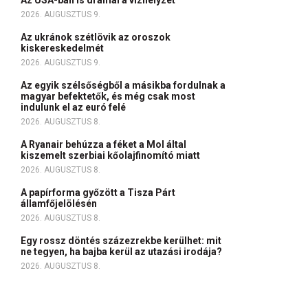
Az USA-ban is drámai a vízhelyzet
2026. AUGUSZTUS 9.
Az ukránok szétlövik az oroszok
kiskereskedelmét
2026. AUGUSZTUS 9.
Az egyik szélsőségből a másikba fordulnak a
magyar befektetők, és még csak most
indulunk el az euró felé
2026. AUGUSZTUS 8.
A Ryanair behúzza a féket a Mol által
kiszemelt szerbiai kőolajfinomító miatt
2026. AUGUSZTUS 8.
A papírforma győzött a Tisza Párt
államfőjelölésén
2026. AUGUSZTUS 8.
Egy rossz döntés százezrekbe kerülhet: mit
ne tegyen, ha bajba kerül az utazási irodája?
2026. AUGUSZTUS 8.