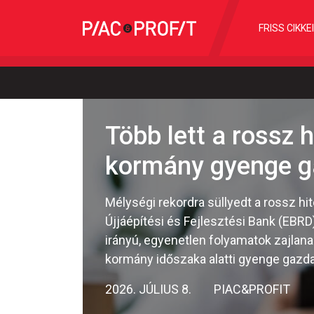
FRISS CIKKE
Több lett a rossz 
kormány gyenge ga
Mélységi rekordra süllyedt a rossz hi
Újjáépítési és Fejlesztési Bank (EBRD
irányú, egyenetlen folyamatok zajlan
kormány időszaka alatti gyenge gazd
2026. JÚLIUS 8.
PIAC&PROFIT