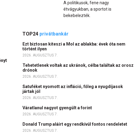
A politikusok, fene nagy
étvágyukban, a sportot is
bekebelezték.
TOP24
privátbankár
Ezt biztosan kiteszi a Mol az ablakba: évek óta nem
történt ilyen
2026. AUGUSZTUS 7.
ényt
Tehetetlenek voltak az ukránok, célba találtak az orosz
drónok
2026. AUGUSZTUS 7.
Satuféket nyomott az infláció, főleg a nyugdíjasok
jártak jól
2026. AUGUSZTUS 7.
Váratlanul nagyot gyengült a forint
2026. AUGUSZTUS 7.
Donald Trump aláírt egy rendkívül fontos rendeletet
2026. AUGUSZTUS 7.