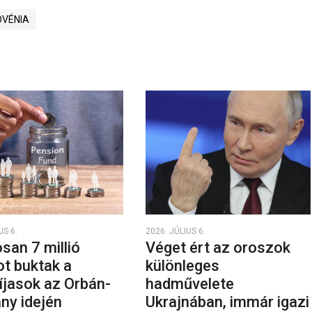
OVÉNIA
US 6.
2026. JÚLIUS 6.
san 7 millió
Véget ért az oroszok
ot buktak a
különleges
íjasok az Orbán-
hadművelete
ny idején
Ukrajnában, immár igazi