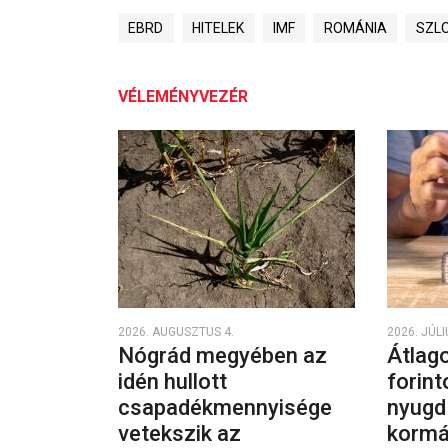
EBRD
HITELEK
IMF
ROMÁNIA
SZL
VÉLEMÉNYVEZÉR
2026. AUGUSZTUS 4.
2026. JÚLI
Nógrád megyében az
Átlago
idén hullott
forint
csapadékmennyisége
nyugd
vetekszik az
kormá