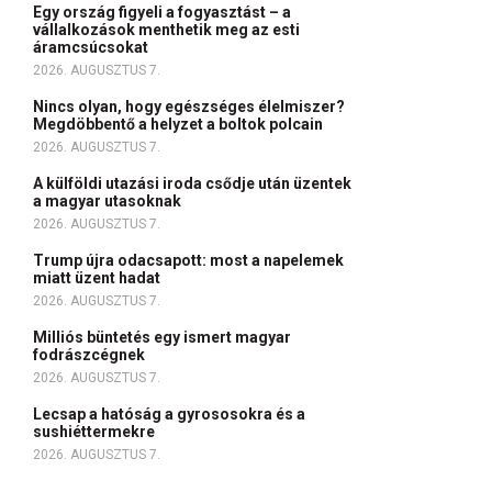
Egy ország figyeli a fogyasztást – a
vállalkozások menthetik meg az esti
áramcsúcsokat
2026. AUGUSZTUS 7.
Nincs olyan, hogy egészséges élelmiszer?
Megdöbbentő a helyzet a boltok polcain
2026. AUGUSZTUS 7.
A külföldi utazási iroda csődje után üzentek
a magyar utasoknak
2026. AUGUSZTUS 7.
Trump újra odacsapott: most a napelemek
miatt üzent hadat
2026. AUGUSZTUS 7.
Milliós büntetés egy ismert magyar
fodrászcégnek
2026. AUGUSZTUS 7.
Lecsap a hatóság a gyrososokra és a
sushiéttermekre
2026. AUGUSZTUS 7.