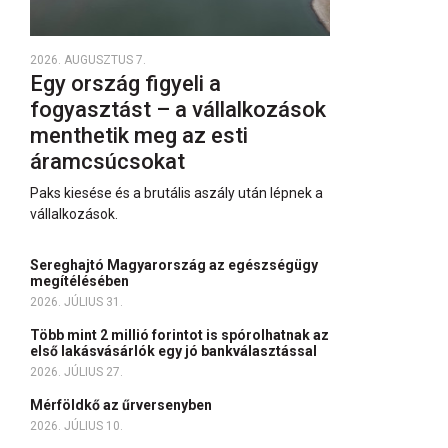
2026. AUGUSZTUS 7.
Egy ország figyeli a
fogyasztást – a vállalkozások
menthetik meg az esti
áramcsúcsokat
Paks kiesése és a brutális aszály után lépnek a
vállalkozások.
Sereghajtó Magyarország az egészségügy
megítélésében
2026. JÚLIUS 31.
Több mint 2 millió forintot is spórolhatnak az
első lakásvásárlók egy jó bankválasztással
2026. JÚLIUS 27.
Mérföldkő az űrversenyben
2026. JÚLIUS 10.