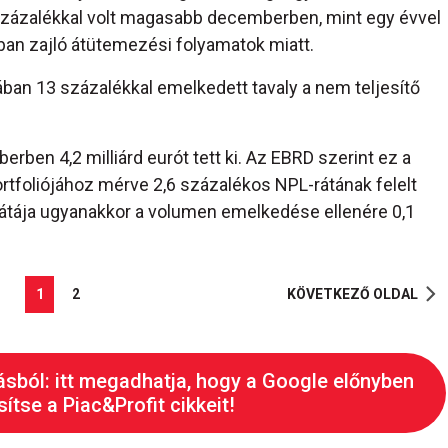
zázalékkal volt magasabb decemberben, mint egy évvel
ban zajló átütemezési folyamatok miatt.
an 13 százalékkal emelkedett tavaly a nem teljesítő
ben 4,2 milliárd eurót tett ki. Az EBRD szerint ez a
tfoliójához mérve 2,6 százalékos NPL-rátának felelt
átája ugyanakkor a volumen emelkedése ellenére 0,1
1
2
KÖVETKEZŐ OLDAL
ásból: itt megadhatja, hogy a Google előnyben
ítse a Piac&Profit cikkeit!