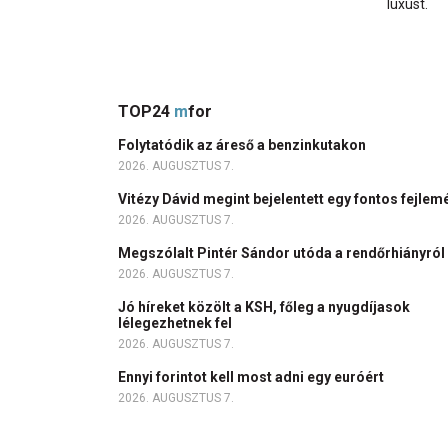
luxust.
TOP24
m
for
Folytatódik az áreső a benzinkutakon
2026. AUGUSZTUS 7.
Vitézy Dávid megint bejelentett egy fontos fejlem
2026. AUGUSZTUS 7.
Megszólalt Pintér Sándor utóda a rendőrhiányról
2026. AUGUSZTUS 7.
Jó híreket közölt a KSH, főleg a nyugdíjasok
lélegezhetnek fel
2026. AUGUSZTUS 7.
Ennyi forintot kell most adni egy euróért
2026. AUGUSZTUS 7.