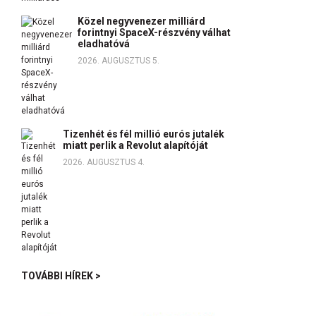
Közel negyvenezer milliárd
forintnyi SpaceX-részvény válhat
eladhatóvá
2026. AUGUSZTUS 5.
Tizenhét és fél millió eurós jutalék
miatt perlik a Revolut alapítóját
2026. AUGUSZTUS 4.
TOVÁBBI HÍREK >