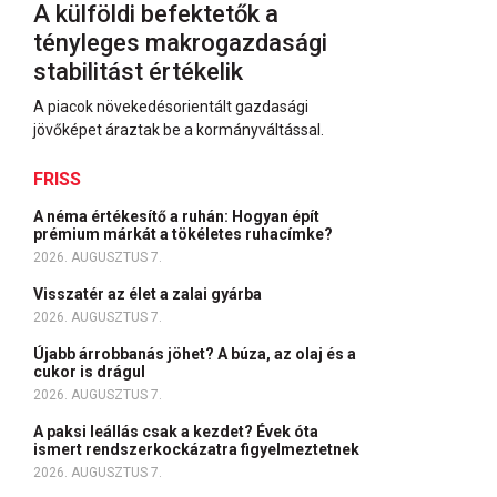
A külföldi befektetők a
tényleges makrogazdasági
stabilitást értékelik
A piacok növekedésorientált gazdasági
jövőképet áraztak be a kormányváltással.
FRISS
A néma értékesítő a ruhán: Hogyan épít
prémium márkát a tökéletes ruhacímke?
2026. AUGUSZTUS 7.
Visszatér az élet a zalai gyárba
2026. AUGUSZTUS 7.
Újabb árrobbanás jöhet? A búza, az olaj és a
cukor is drágul
2026. AUGUSZTUS 7.
A paksi leállás csak a kezdet? Évek óta
ismert rendszerkockázatra figyelmeztetnek
2026. AUGUSZTUS 7.