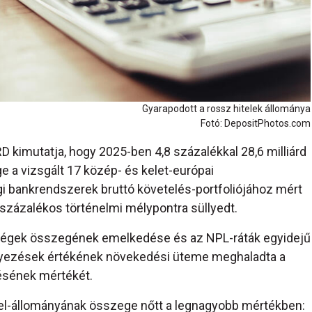
Gyarapodott a rossz hitelek állománya
Fotó: DepositPhotos.com
 kimutatja, hogy 2025-ben 4,8 százalékkal 28,6 milliárd
e a vizsgált 17 közép- és kelet-európai
i bankrendszerek bruttó követelés-portfoliójához mért
 százalékos történelmi mélypontra süllyedt.
ségek összegének emelkedése és az NPL-ráták egyidejű
elyezések értékének növekedési üteme meghaladta a
désének mértékét.
tel-állományának összege nőtt a legnagyobb mértékben: