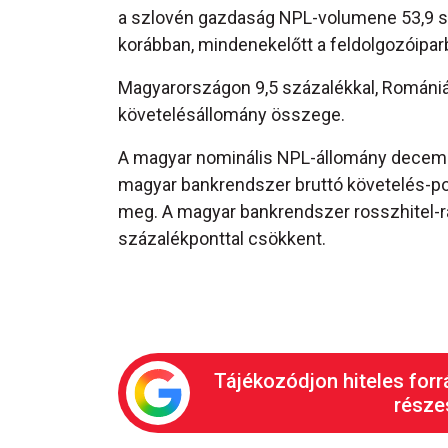
a szlovén gazdaság NPL-volumene 53,9 s
korábban, mindenekelőtt a feldolgozóipar
Magyarországon 9,5 százalékkal, Romániáb
követelésállomány összege.
A magyar nominális NPL-állomány december
magyar bankrendszer bruttó követelés-por
meg. A magyar bankrendszer rosszhitel-r
százalékponttal csökkent.
Tájékozódjon hiteles forr
részes