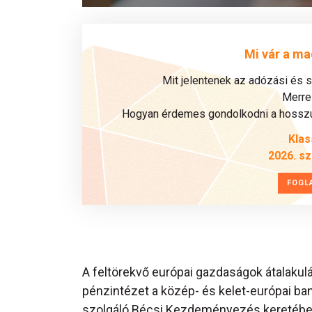
Mi vár a ma
Mit jelentenek az adózási és 
Merre 
Hogyan érdemes gondolkodni a hosszú 
Klas
2026. s
FOGL
A feltörekvő európai gazdaságok átalakul
pénzintézet a közép- és kelet-európai ba
szolgáló Bécsi Kezdeményezés keretében 