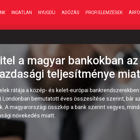
INK
INGATLAN
NYUGDÍJ
ADÓZÁS
PROFI ELEMZÉSEK
ÁRFO
hitel a magyar bankokban az
zdasági teljesítménye miat
telek rátája a közép- és kelet-európai bankrendszerekben
) Londonban bemutatott éves összesítése szerint, bár az 
ak. A magyarországi összkép a bank szerint vegyes, mind
asági növekedés miatt.