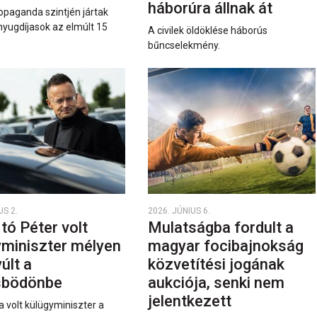
háborúra állnak át
opaganda szintjén jártak
nyugdíjasok az elmúlt 15
A civilek öldöklése háborús
bűncselekmény.
US 2.
2026. JÚNIUS 6.
rtó Péter volt
Mulatságba fordult a
yminiszter mélyen
magyar focibajnokság
últ a
közvetítési jogának
sbödönbe
aukciója, senki nem
jelentkezett
a volt külügyminiszter a