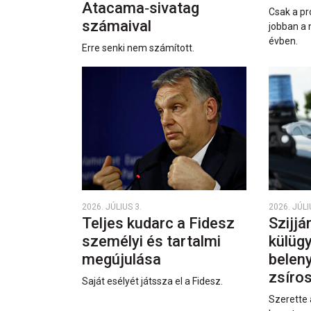
Atacama‑sivatag
Csak a pr
számaival
jobban a 
évben.
Erre senki nem számított.
2026. JÚLIUS 3.
2026. JÚLI
Teljes kudarc a Fidesz
Szijjá
személyi és tartalmi
külüg
megújulása
beleny
zsíro
Saját esélyét játssza el a Fidesz.
Szerette 