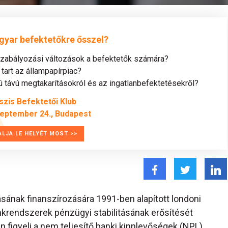
gyar befektetőkre ősszel?
szabályozási változások a befektetők számára?
tart az állampapírpiac?
távú megtakarításokról és az ingatlanbefektetésekről?
szis Befektetői Klub
zeptember 24., Budapest
ALJA LE HELYÉT MOST >>
ásának finanszírozására 1991-ben alapított londoni
nkrendszerek pénzügyi stabilitásának erősítését
figyeli a nem teljesítő banki kinnlevőségek (NPL)