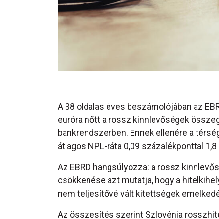
A 38 oldalas éves beszámolójában az EBRD
euróra nőtt a rossz kinnlevőségek összeg
bankrendszerben. Ennek ellenére a térség
átlagos NPL-ráta 0,09 százalékponttal 1,8
Az EBRD hangsúlyozza: a rossz kinnlevő
csökkenése azt mutatja, hogy a hitelkih
nem teljesítővé vált kitettségek emelke
Az összesítés szerint Szlovénia rosszhi