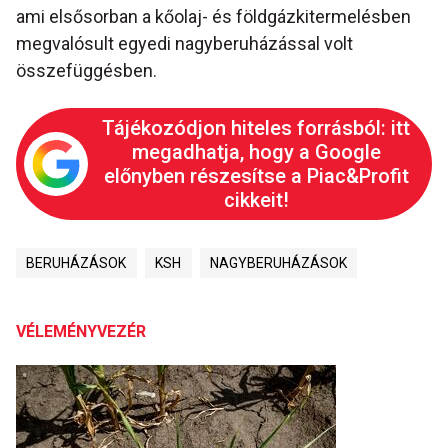
ami elsősorban a kőolaj- és földgázkitermelésben
megvalósult egyedi nagyberuházással volt
összefüggésben.
Tájékozódjon hiteles forrásból: itt
megadhatja, hogy a Google
előnyben részesítse a Piac&Profit
cikkeit!
BERUHÁZÁSOK
KSH
NAGYBERUHÁZÁSOK
VÉLEMÉNYVEZÉR