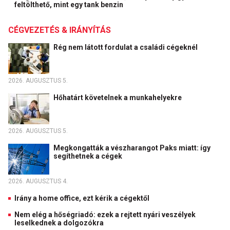
feltölthető, mint egy tank benzin
CÉGVEZETÉS & IRÁNYÍTÁS
Rég nem látott fordulat a családi cégeknél
2026. AUGUSZTUS 5.
Hőhatárt követelnek a munkahelyekre
2026. AUGUSZTUS 5.
Megkongatták a vészharangot Paks miatt: így
segíthetnek a cégek
2026. AUGUSZTUS 4.
Irány a home office, ezt kérik a cégektől
Nem elég a hőségriadó: ezek a rejtett nyári veszélyek
leselkednek a dolgozókra