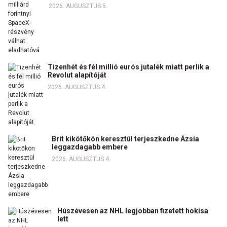
2026. AUGUSZTUS 5.
Tizenhét és fél millió eurós jutalék miatt perlik a
Revolut alapítóját
2026. AUGUSZTUS 4.
Brit kikötőkön keresztül terjeszkedne Ázsia
leggazdagabb embere
2026. AUGUSZTUS 4.
Húszévesen az NHL legjobban fizetett hokisa
lett