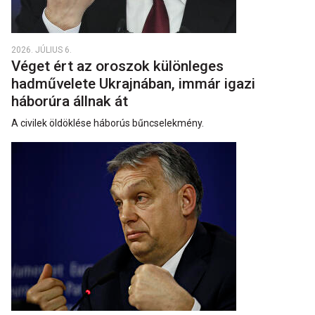
2026. JÚLIUS 6.
Véget ért az oroszok különleges
hadművelete Ukrajnában, immár igazi
háborúra állnak át
A civilek öldöklése háborús bűncselekmény.