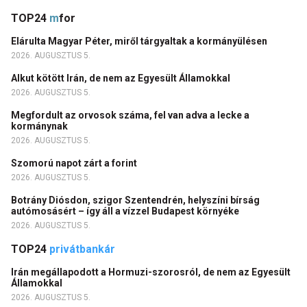
TOP24
m
for
Elárulta Magyar Péter, miről tárgyaltak a kormányülésen
2026. AUGUSZTUS 5.
Alkut kötött Irán, de nem az Egyesült Államokkal
2026. AUGUSZTUS 5.
Megfordult az orvosok száma, fel van adva a lecke a
kormánynak
2026. AUGUSZTUS 5.
Szomorú napot zárt a forint
2026. AUGUSZTUS 5.
Botrány Diósdon, szigor Szentendrén, helyszíni bírság
autómosásért – így áll a vízzel Budapest környéke
2026. AUGUSZTUS 5.
TOP24
privátbankár
Irán megállapodott a Hormuzi-szorosról, de nem az Egyesült
Államokkal
2026. AUGUSZTUS 5.