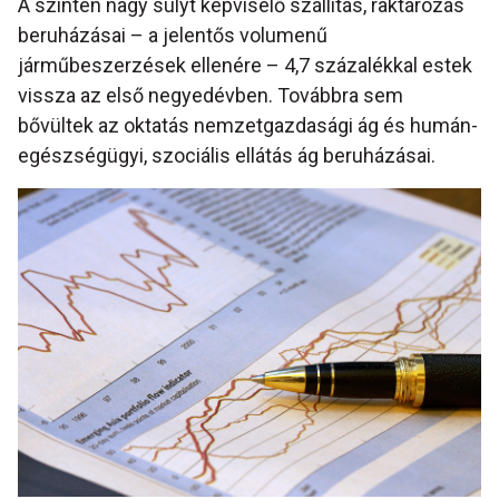
A szintén nagy súlyt képviselő szállítás, raktározás
beruházásai – a jelentős volumenű
járműbeszerzések ellenére – 4,7 százalékkal estek
vissza az első negyedévben. Továbbra sem
bővültek az oktatás nemzetgazdasági ág és humán-
egészségügyi, szociális ellátás ág beruházásai.