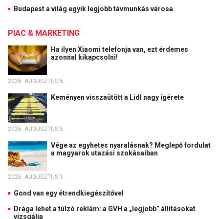
Budapest a világ egyik legjobb távmunkás városa
PIAC & MARKETING
Ha ilyen Xiaomi telefonja van, ezt érdemes
azonnal kikapcsolni!
2026. AUGUSZTUS 5.
Keményen visszaütött a Lidl nagy ígérete
2026. AUGUSZTUS 5.
Vége az egyhetes nyaralásnak? Meglepő fordulat
a magyarok utazási szokásaiban
2026. AUGUSZTUS 1.
Gond van egy étrendkiegészítővel
Drága lehet a túlzó reklám: a GVH a „legjobb” állításokat
vizsgálja