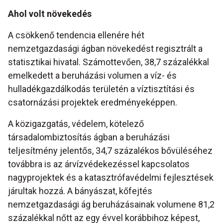
Ahol volt növekedés
A csökkenő tendencia ellenére hét
nemzetgazdasági ágban növekedést regisztrált a
statisztikai hivatal. Számottevően, 38,7 százalékkal
emelkedett a beruházási volumen a víz- és
hulladékgazdálkodás területén a víztisztítási és
csatornázási projektek eredményeképpen.
A közigazgatás, védelem, kötelező
társadalombiztosítás ágban a beruházási
teljesítmény jelentős, 34,7 százalékos bővüléséhez
továbbra is az árvízvédekezéssel kapcsolatos
nagyprojektek és a katasztrófavédelmi fejlesztések
járultak hozzá. A bányászat, kőfejtés
nemzetgazdasági ág beruházásainak volumene 81,2
százalékkal nőtt az egy évvel korábbihoz képest,