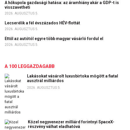
A hőkupola gazdasági hatása: az áramhiány akár a GDP-t is
visszavetheti
2026. AUGUSZTUS 5.
Lecserélik a fél évszázados HÉV-flottát
2026. AUGUSZTUS 5.
Ettől az autótól egyre több magyar vásárló fordul el
2026. AUGUSZTUS 5.
A 100 LEGGAZDAGABB
Lakásokat vásárolt luxusbirtoka mögött a fiatal
ausztrál milliárdos
2026. AUGUSZTUS 5.
Közel negyvenezer milliárd forintnyi SpaceX-
részvény válhat eladhatóvá