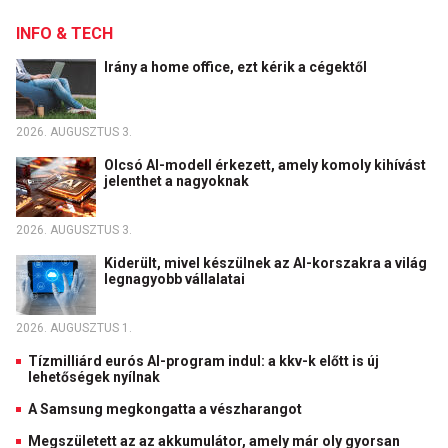
INFO & TECH
Irány a home office, ezt kérik a cégektől
2026. AUGUSZTUS 3.
Olcsó AI-modell érkezett, amely komoly kihívást
jelenthet a nagyoknak
2026. AUGUSZTUS 3.
Kiderült, mivel készülnek az AI-korszakra a világ
legnagyobb vállalatai
2026. AUGUSZTUS 1.
Tízmilliárd eurós AI-program indul: a kkv-k előtt is új
lehetőségek nyílnak
A Samsung megkongatta a vészharangot
Megszületett az az akkumulátor, amely már oly gyorsan