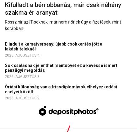
Kifulladt a bérrobbanás, már csak néhány
szakma ér aranyat
Rossz hír az IT-soknak: már nem nőnek úgy a fizetések, mint
korábban.
Elindult a kamatverseny: újabb csökkentés jött a
lakáshiteleknél
2026. AUGUSZTUS 4.
Sok családnak jelenthet mentőövet ez a kevéssé ismert
pénzügyi megoldás
2026. AUGUSZTUS 3.
Óriási különbség van a frissdiplomások elhelyezkedési
esélyei között
2026. AUGUSZTUS 2.