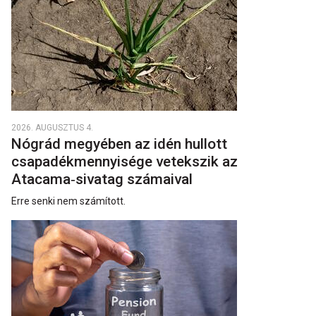
2026. AUGUSZTUS 4.
Nógrád megyében az idén hullott
csapadékmennyisége vetekszik az
Atacama‑sivatag számaival
Erre senki nem számított.