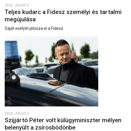
2026. JÚLIUS 3.
Teljes kudarc a Fidesz személyi és tartalmi
megújulása
Saját esélyét játssza el a Fidesz.
2026. JÚLIUS 2.
Szijjártó Péter volt külügyminiszter mélyen
belenyúlt a zsírosbödönbe