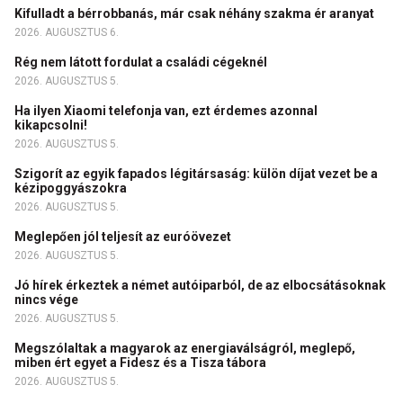
Kifulladt a bérrobbanás, már csak néhány szakma ér aranyat
2026. AUGUSZTUS 6.
Rég nem látott fordulat a családi cégeknél
2026. AUGUSZTUS 5.
Ha ilyen Xiaomi telefonja van, ezt érdemes azonnal
kikapcsolni!
2026. AUGUSZTUS 5.
Szigorít az egyik fapados légitársaság: külön díjat vezet be a
kézipoggyászokra
2026. AUGUSZTUS 5.
Meglepően jól teljesít az euróövezet
2026. AUGUSZTUS 5.
Jó hírek érkeztek a német autóiparból, de az elbocsátásoknak
nincs vége
2026. AUGUSZTUS 5.
Megszólaltak a magyarok az energiaválságról, meglepő,
miben ért egyet a Fidesz és a Tisza tábora
2026. AUGUSZTUS 5.