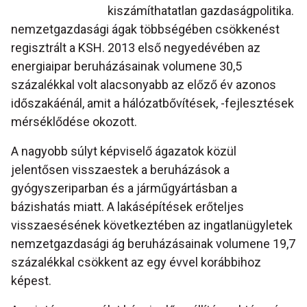
kiszámíthatatlan gazdaságpolitika.
nemzetgazdasági ágak többségében csökkenést
regisztrált a KSH. 2013 első negyedévében az
energiaipar beruházásainak volumene 30,5
százalékkal volt alacsonyabb az előző év azonos
időszakáénál, amit a hálózatbővítések, -fejlesztések
mérséklődése okozott.
A nagyobb súlyt képviselő ágazatok közül
jelentősen visszaestek a beruházások a
gyógyszeriparban és a járműgyártásban a
bázishatás miatt. A lakásépítések erőteljes
visszaesésének következtében az ingatlanügyletek
nemzetgazdasági ág beruházásainak volumene 19,7
százalékkal csökkent az egy évvel korábbihoz
képest.