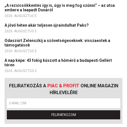
„A rezsicsökkentés így is, úgy is meg fog szűnni” – az utca
embere a leapadt Dunáról
2026. AUGUSZTUS 5.
A jövő héten akár teljesen újraindulhat Paks?
2026. AUGUSZTUS 5.
Odaszúrt Zelenszkij a szövetségeseknek: visszaestek a
támogatások
2026. AUGUSZTUS 5.
A nap képe: 43 fokig kúszott a hőmérő a budapesti Gellért
téren
2026. AUGUSZTUS 5.
FELIRATKOZÁS A
PIAC & PROFIT
ONLINE MAGAZIN
HÍRLEVELÉRE
FELIRATKOZOM