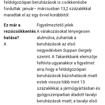
feldolgozóipari beruházások is csökkenésbe
fordultak: január– márciusban 13,2 százalékkal
maradtak el az egy évvel korábbitól.
Ez már a
Figyelmeztető jelek
rezsicsökkentés
A várakozásokat lényegesen
hatása?
alulmúlva, zuhantak a
A
beruházások az első
negyedévben
Suppan Gergely
szerint. A Takarékbank elemzője
felhívta ugyanakkor a figyelmet
arra, hogy a feldolgozóipari
beruházások bázishatások miatt
estek vissza több mint 13
százalékkal, a járműgyártásban és
gyógyszeriparban átadott tavalyi
beruházások miatt; a tavalyi első