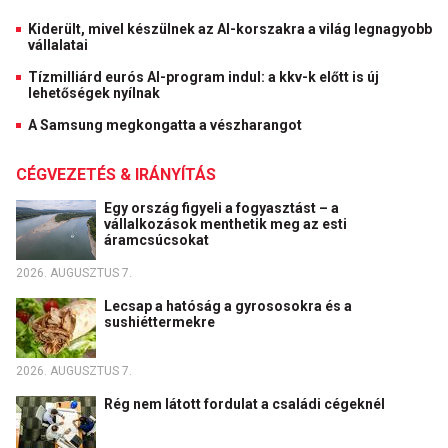
Kiderült, mivel készülnek az AI-korszakra a világ legnagyobb
vállalatai
Tízmilliárd eurós AI-program indul: a kkv-k előtt is új
lehetőségek nyílnak
A Samsung megkongatta a vészharangot
CÉGVEZETÉS & IRÁNYÍTÁS
Egy ország figyeli a fogyasztást – a
vállalkozások menthetik meg az esti
áramcsúcsokat
2026. AUGUSZTUS 7.
Lecsap a hatóság a gyrososokra és a
sushiéttermekre
2026. AUGUSZTUS 7.
Rég nem látott fordulat a családi cégeknél