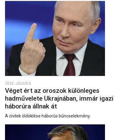
2026. JÚLIUS 6.
Véget ért az oroszok különleges
hadművelete Ukrajnában, immár igazi
háborúra állnak át
A civilek öldöklése háborús bűncselekmény.