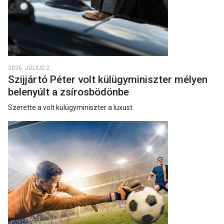
2026. JÚLIUS 2.
Szijjártó Péter volt külügyminiszter mélyen
belenyúlt a zsírosbödönbe
Szerette a volt külügyminiszter a luxust.