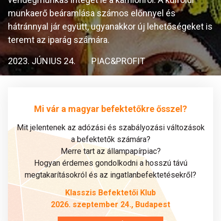
munkaerő beáramlása számos előnnyel és
hátránnyal jár együtt, ugyanakkor új lehetőségeket is
teremt az iparág számára.
2023. JÚNIUS 24.
PIAC&PROFIT
Mi vár a magyar befektetőkre ősszel?
Mit jelentenek az adózási és szabályozási változások
a befektetők számára?
Merre tart az állampapírpiac?
Hogyan érdemes gondolkodni a hosszú távú
megtakarításokról és az ingatlanbefektetésekről?
Klasszis Befektetői Klub
2026. szeptember 24., Budapest