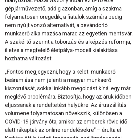
hiányozhat. Hazai viszonylatban ez 8-10 ezer
gépjárművezető, addig azonban, amíg a szakma
folyamatosan öregedik, a fiatalok számára pedig
nem nyújt vonzó alternatívát, a bevándorló
munkaerő alkalmazása marad az egyetlen mentsvár.
A szakértő szerint a toborzás és a képzés reformja,
illetve a megfelelő életpálya-modell kialakítása
hozhatna változást.
„Fontos megjegyezni, hogy a keleti munkaerő
beáramlása nem jelenti a magyar munkaerő
kiszorulását, sokkal inkább megoldást kínál egy már
meglévő problémára. Biztosítja, hogy az áruk időben
eljussanak a rendeltetési helyükre. Az áruszállítás
volumene folyamatosan növekszik, különösen a
COVID-19 járvány óta, amikor az emberek rövid idő
alatt rákaptak az online rendelésekre” – árulta el