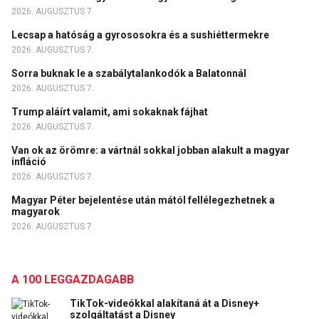
2026. AUGUSZTUS 7.
Lecsap a hatóság a gyrososokra és a sushiéttermekre
2026. AUGUSZTUS 7.
Sorra buknak le a szabálytalankodók a Balatonnál
2026. AUGUSZTUS 7.
Trump aláírt valamit, ami sokaknak fájhat
2026. AUGUSZTUS 7.
Van ok az örömre: a vártnál sokkal jobban alakult a magyar
infláció
2026. AUGUSZTUS 7.
Magyar Péter bejelentése után mától fellélegezhetnek a
magyarok
2026. AUGUSZTUS 7.
A 100 LEGGAZDAGABB
TikTok-videókkal alakítaná át a Disney+
szolgáltatást a Disney