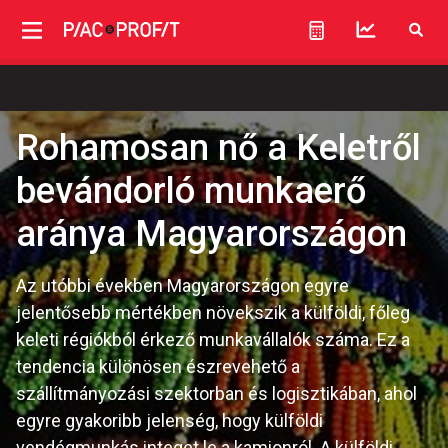
Rohamosan nő a Keletről
bevándorló munkaerő
aránya Magyarországon
Az utóbbi években Magyarországon egyre
jelentősebb mértékben növekszik a külföldi, főleg
keleti régiókból érkező munkavállalók száma. Ez a
tendencia különösen észrevehető a
szállítmányozási szektorban és logisztikában, ahol
egyre gyakoribb jelenség, hogy külföldi
vendégmunkás integet le a kamionról. A külföldi