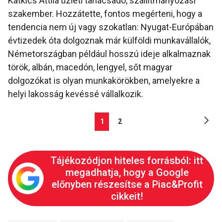
Katkics Attila üzleti tanácsadó, szállítmányozási
szakember. Hozzátette, fontos megérteni, hogy a
tendencia nem új vagy szokatlan: Nyugat-Európában
évtizedek óta dolgoznak már külföldi munkavállalók,
Németországban például hosszú ideje alkalmaznak
török, albán, macedón, lengyel, sőt magyar
dolgozókat is olyan munkakörökben, amelyekre a
helyi lakosság kevéssé vállalkozik.
1
2
Tájékozódjon hiteles forrásból: itt
megadhatja, hogy a Google
előnyben részesítse a Piac&Profit
cikkeit!