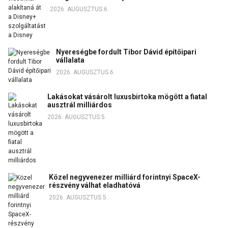
2026. AUGUSZTUS 6.
Nyereségbe fordult Tibor Dávid építőipari
vállalata
2026. AUGUSZTUS 6.
Lakásokat vásárolt luxusbirtoka mögött a fiatal
ausztrál milliárdos
2026. AUGUSZTUS 5.
Közel negyvenezer milliárd forintnyi SpaceX-
részvény válhat eladhatóvá
2026. AUGUSZTUS 5.