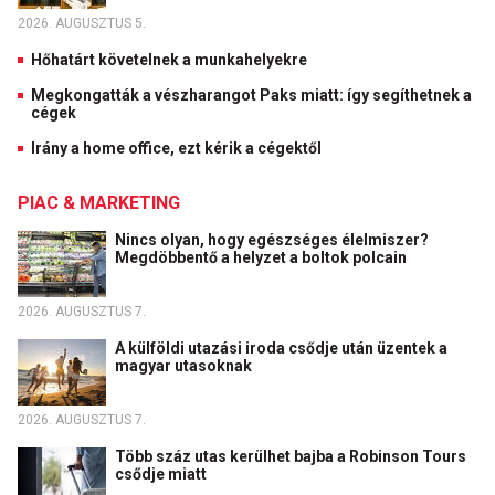
2026. AUGUSZTUS 5.
Hőhatárt követelnek a munkahelyekre
Megkongatták a vészharangot Paks miatt: így segíthetnek a
cégek
Irány a home office, ezt kérik a cégektől
PIAC & MARKETING
Nincs olyan, hogy egészséges élelmiszer?
Megdöbbentő a helyzet a boltok polcain
2026. AUGUSZTUS 7.
A külföldi utazási iroda csődje után üzentek a
magyar utasoknak
2026. AUGUSZTUS 7.
Több száz utas kerülhet bajba a Robinson Tours
csődje miatt