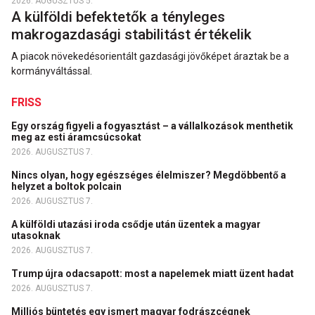
2026. AUGUSZTUS 5.
A külföldi befektetők a tényleges
makrogazdasági stabilitást értékelik
A piacok növekedésorientált gazdasági jövőképet áraztak be a
kormányváltással.
FRISS
Egy ország figyeli a fogyasztást – a vállalkozások menthetik
meg az esti áramcsúcsokat
2026. AUGUSZTUS 7.
Nincs olyan, hogy egészséges élelmiszer? Megdöbbentő a
helyzet a boltok polcain
2026. AUGUSZTUS 7.
A külföldi utazási iroda csődje után üzentek a magyar
utasoknak
2026. AUGUSZTUS 7.
Trump újra odacsapott: most a napelemek miatt üzent hadat
2026. AUGUSZTUS 7.
Milliós büntetés egy ismert magyar fodrászcégnek