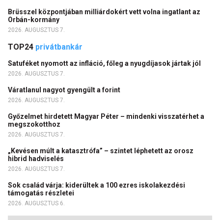
Brüsszel központjában milliárdokért vett volna ingatlant az
Orbán-kormány
2026. AUGUSZTUS 7.
TOP24
privátbankár
Satuféket nyomott az infláció, főleg a nyugdíjasok jártak jól
2026. AUGUSZTUS 7.
Váratlanul nagyot gyengült a forint
2026. AUGUSZTUS 7.
Győzelmet hirdetett Magyar Péter – mindenki visszatérhet a
megszokotthoz
2026. AUGUSZTUS 7.
„Kevésen múlt a katasztrófa” – szintet léphetett az orosz
hibrid hadviselés
2026. AUGUSZTUS 7.
Sok család várja: kiderültek a 100 ezres iskolakezdési
támogatás részletei
2026. AUGUSZTUS 6.