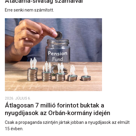
Atacama‑sivatag számaival
Erre senki nem számított.
2026. JÚLIUS 6.
Átlagosan 7 millió forintot buktak a
nyugdíjasok az Orbán-kormány idején
Csak a propaganda szintjén jártak jobban a nyugdíjasok az elmúlt
15 évben.