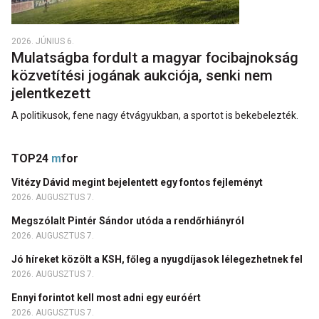
2026. JÚNIUS 6.
Mulatságba fordult a magyar focibajnokság
közvetítési jogának aukciója, senki nem
jelentkezett
A politikusok, fene nagy étvágyukban, a sportot is bekebelezték.
TOP24
m
for
Vitézy Dávid megint bejelentett egy fontos fejleményt
2026. AUGUSZTUS 7.
Megszólalt Pintér Sándor utóda a rendőrhiányról
2026. AUGUSZTUS 7.
Jó híreket közölt a KSH, főleg a nyugdíjasok lélegezhetnek fel
2026. AUGUSZTUS 7.
Ennyi forintot kell most adni egy euróért
2026. AUGUSZTUS 7.