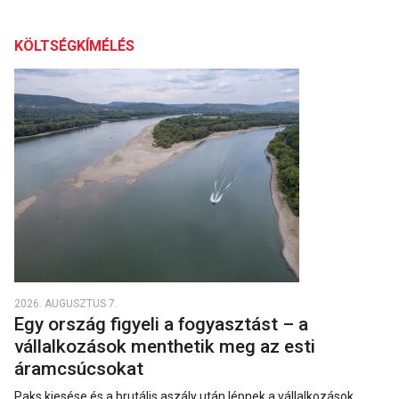
KÖLTSÉGKÍMÉLÉS
2026. AUGUSZTUS 7.
Egy ország figyeli a fogyasztást – a
vállalkozások menthetik meg az esti
áramcsúcsokat
Paks kiesése és a brutális aszály után lépnek a vállalkozások.