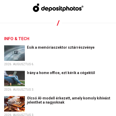
INFO & TECH
Esik a memóriaszektor sztárrészvénye
2026. AUGUSZTUS 6.
Irány a home office, ezt kérik a cégektől
2026. AUGUSZTUS 3.
Olcsó AI-modell érkezett, amely komoly kihívást
jelenthet a nagyoknak
2026. AUGUSZTUS 3.