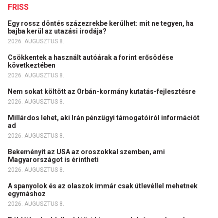
FRISS
Egy rossz döntés százezrekbe kerülhet: mit ne tegyen, ha
bajba kerül az utazási irodája?
2026. AUGUSZTUS 8.
Csökkentek a használt autóárak a forint erősödése
következtében
2026. AUGUSZTUS 8.
Nem sokat költött az Orbán-kormány kutatás-fejlesztésre
2026. AUGUSZTUS 8.
Millárdos lehet, aki Irán pénzügyi támogatóiról információt
ad
2026. AUGUSZTUS 8.
Bekeményít az USA az oroszokkal szemben, ami
Magyarországot is érintheti
2026. AUGUSZTUS 8.
A spanyolok és az olaszok immár csak útlevéllel mehetnek
egymáshoz
2026. AUGUSZTUS 8.