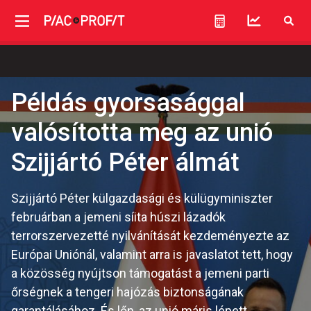
Példás gyorsasággal
valósította meg az unió
Szijjártó Péter álmát
Szijjártó Péter külgazdasági és külügyminiszter
februárban a jemeni síita húszi lázadók
terrorszervezetté nyilvánítását kezdeményezte az
Európai Uniónál, valamint arra is javaslatot tett, hogy
a közösség nyújtson támogatást a jemeni parti
őrségnek a tengeri hajózás biztonságának
garantálásához. És lőn, az unió máris lépett.