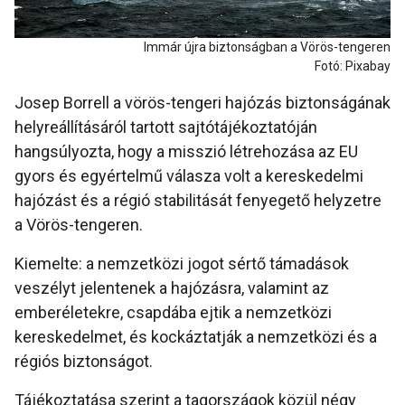
Immár újra biztonságban a Vörös-tengeren
Fotó: Pixabay
Josep Borrell a vörös-tengeri hajózás biztonságának
helyreállításáról tartott sajtótájékoztatóján
hangsúlyozta, hogy a misszió létrehozása az EU
gyors és egyértelmű válasza volt a kereskedelmi
hajózást és a régió stabilitását fenyegető helyzetre
a Vörös-tengeren.
Kiemelte: a nemzetközi jogot sértő támadások
veszélyt jelentenek a hajózásra, valamint az
emberéletekre, csapdába ejtik a nemzetközi
kereskedelmet, és kockáztatják a nemzetközi és a
régiós biztonságot.
Tájékoztatása szerint a tagországok közül négy