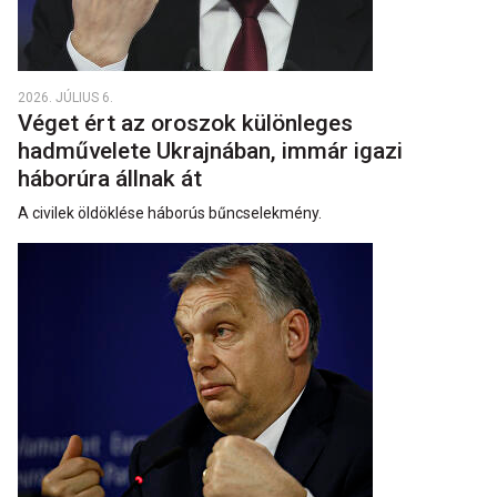
2026. JÚLIUS 6.
Véget ért az oroszok különleges
hadművelete Ukrajnában, immár igazi
háborúra állnak át
A civilek öldöklése háborús bűncselekmény.