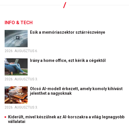
INFO & TECH
Esik a memóriaszektor sztárrészvénye
2026. AUGUSZTUS 6.
Irány a home office, ezt kérik a cégektől
2026. AUGUSZTUS 3.
Olcsó AI-modell érkezett, amely komoly kihívást
jelenthet a nagyoknak
2026. AUGUSZTUS 3.
Kiderült, mivel készülnek az AI-korszakra a világ legnagyobb
vállalatai