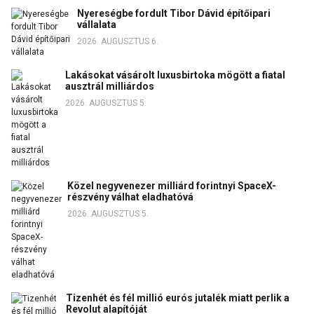
Nyereségbe fordult Tibor Dávid építőipari
vállalata
2026. AUGUSZTUS 6.
Lakásokat vásárolt luxusbirtoka mögött a fiatal
ausztrál milliárdos
2026. AUGUSZTUS 5.
Közel negyvenezer milliárd forintnyi SpaceX-
részvény válhat eladhatóvá
2026. AUGUSZTUS 5.
Tizenhét és fél millió eurós jutalék miatt perlik a
Revolut alapítóját