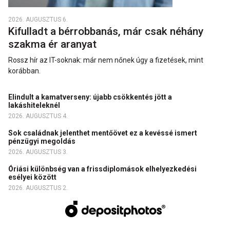
2026. AUGUSZTUS 6.
Kifulladt a bérrobbanás, már csak néhány
szakma ér aranyat
Rossz hír az IT-soknak: már nem nőnek úgy a fizetések, mint
korábban.
Elindult a kamatverseny: újabb csökkentés jött a
lakáshiteleknél
2026. AUGUSZTUS 4.
Sok családnak jelenthet mentőövet ez a kevéssé ismert
pénzügyi megoldás
2026. AUGUSZTUS 3.
Óriási különbség van a frissdiplomások elhelyezkedési
esélyei között
2026. AUGUSZTUS 2.