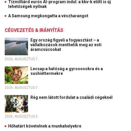
Tízmilliárd eurós AI-program indul: a kkv-k előtt is új
lehetőségek nyílnak
A Samsung megkongatta a vészharangot
CÉGVEZETÉS & IRÁNYÍTÁS
Egy ország figyeli a fogyasztást – a
vállalkozások menthetik meg az esti
áramcsúcsokat
2026. AUGUSZTUS 7.
Lecsap a hatóság a gyrososokra és a
sushiéttermekre
2026. AUGUSZTUS 7.
Rég nem látott fordulat a családi cégeknél
2026. AUGUSZTUS 5.
Hőhatárt követelnek a munkahelyekre