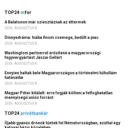
TOP24
m
for
A Balatonon már sziesztáznak az éttermek
2026. AUGUSZTUS 8.
Dinnyedráma: hiába finom csemege, bedőlt a piac
2026. AUGUSZTUS 8.
Washingtoni partnerrel erősítené a magyarországi
fegyvergyártást Jászai Gellért
2026. AUGUSZTUS 8.
Ennyien haltak bele Magyarországon a történelmi hőhullám
hatásaiba
2026. AUGUSZTUS 8.
Magyar Péter kitálalt: erre fogják költeni a felfoghatatlan
mennyiségű uniós forrást
2026. AUGUSZTUS 8.
TOP24
privátbankár
Újabb gyanús drónok tűntek fel Németországban, ezúttal egy
katonai bázis közelében