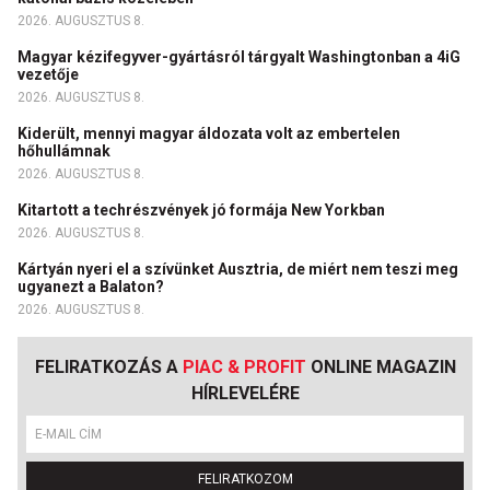
2026. AUGUSZTUS 8.
Magyar kézifegyver-gyártásról tárgyalt Washingtonban a 4iG
vezetője
2026. AUGUSZTUS 8.
Kiderült, mennyi magyar áldozata volt az embertelen
hőhullámnak
2026. AUGUSZTUS 8.
Kitartott a techrészvények jó formája New Yorkban
2026. AUGUSZTUS 8.
Kártyán nyeri el a szívünket Ausztria, de miért nem teszi meg
ugyanezt a Balaton?
2026. AUGUSZTUS 8.
FELIRATKOZÁS A
PIAC & PROFIT
ONLINE MAGAZIN
HÍRLEVELÉRE
FELIRATKOZOM