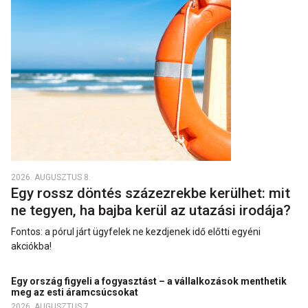
2026. AUGUSZTUS 8.
Egy rossz döntés százezrekbe kerülhet: mit
ne tegyen, ha bajba kerül az utazási irodája?
Fontos: a pórul járt ügyfelek ne kezdjenek idő előtti egyéni
akciókba!
Egy ország figyeli a fogyasztást – a vállalkozások menthetik
meg az esti áramcsúcsokat
2026. AUGUSZTUS 7.