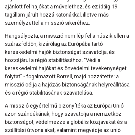
ajánlott fel hajókat a művelethez, és ez idáig 19
tagállam járult hozzá katonákkal, illetve más
személyzettel a misszió sikeréhez.
Hangsúlyozta, a misszió nem lép fel a húszik ellen a
szárazföldön, kizárólag az Európába tartó
kereskedelmi hajók biztonságát szavatolja, és
hozzájárul a régió stabilitásához. "Védi a
kereskedelmi hajókat és önvédelmi tevékenységet
folytat" - fogalmazott Borrell, majd hozzátette: a
misszió célja a hajózás biztonságának helyreállítása
és a régió stabilitásának szavatolása.
A misszió egyértelmű bizonyítéka az Európai Unió
azon szándékának, hogy szavatolja a nemzetközi
biztonságot, védelmezze a globális közjavakat és a
szállítási útvonalakat, valamint megvédje az unió