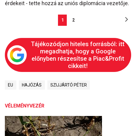
érdekeit - tette hozzá az uniós diplomácia vezetője.
1
2
Tájékozódjon hiteles forrásból: itt
megadhatja, hogy a Google
előnyben részesítse a Piac&Profit
cikkeit!
EU
HAJÓZÁS
SZIJJÁRTÓ PÉTER
VÉLEMÉNYVEZÉR