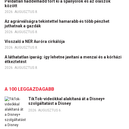
Példátlan haddelhadd tört ki a spanyolok és az olaszok
között
2026. AUGUSZTUS 8.
Az agrárválságra tekintettel hamarabb és több pénzhet
juthatnak a gazdák
2026. AUGUSZTUS 8.
Visszalő a NER Auróra cirkálója
2026. AUGUSZTUS 8.
A láthatatlan iparág: így lehetne javítani a menzai és a kórházi
étkeztetést
2026. AUGUSZTUS 8.
A 100 LEGGAZDAGABB
TikTok-videókkal alakítaná át a Disney+
szolgáltatást a Disney
2026. AUGUSZTUS 6.