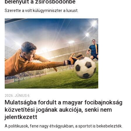
belenyúlt a zsírosbödönbe
Szerette a volt külügyminiszter a luxust.
2026. JÚNIUS 6.
Mulatságba fordult a magyar focibajnokság
közvetítési jogának aukciója, senki nem
jelentkezett
A politikusok, fene nagy étvágyukban, a sportot is bekebelezték.