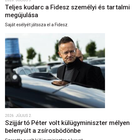
Teljes kudarc a Fidesz személyi és tartalmi
megújulása
Saját esélyét játssza el a Fidesz.
2026. JÚLIUS 2.
Szijjártó Péter volt külügyminiszter mélyen
belenyúlt a zsírosbödönbe