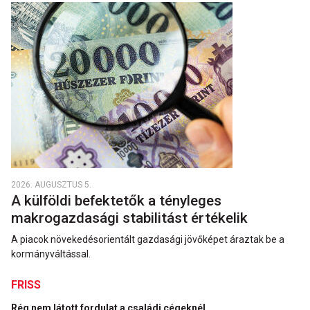
2026. AUGUSZTUS 5.
A külföldi befektetők a tényleges
makrogazdasági stabilitást értékelik
A piacok növekedésorientált gazdasági jövőképet áraztak be a
kormányváltással.
FRISS
Rég nem látott fordulat a családi cégeknél