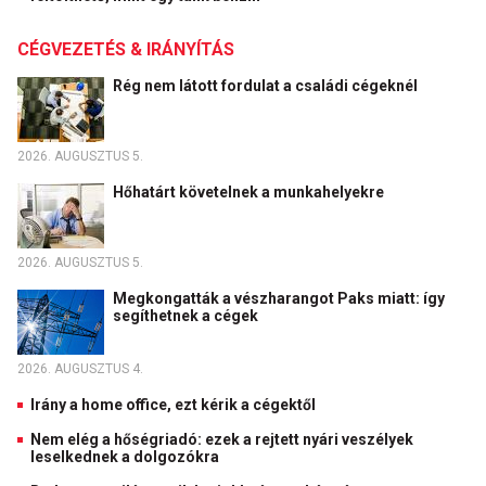
CÉGVEZETÉS & IRÁNYÍTÁS
Rég nem látott fordulat a családi cégeknél
2026. AUGUSZTUS 5.
Hőhatárt követelnek a munkahelyekre
2026. AUGUSZTUS 5.
Megkongatták a vészharangot Paks miatt: így
segíthetnek a cégek
2026. AUGUSZTUS 4.
Irány a home office, ezt kérik a cégektől
Nem elég a hőségriadó: ezek a rejtett nyári veszélyek
leselkednek a dolgozókra