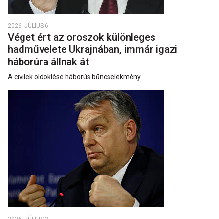
2026. JÚLIUS 6.
Véget ért az oroszok különleges
hadművelete Ukrajnában, immár igazi
háborúra állnak át
A civilek öldöklése háborús bűncselekmény.
2026. JÚLIUS 3.