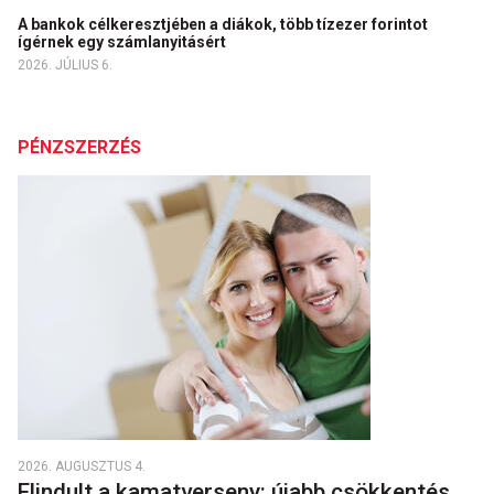
A bankok célkeresztjében a diákok, több tízezer forintot
ígérnek egy számlanyitásért
2026. JÚLIUS 6.
PÉNZSZERZÉS
2026. AUGUSZTUS 4.
Elindult a kamatverseny: újabb csökkentés