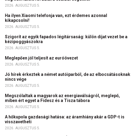
2026. AUGUSZTUS 5.
Ha ilyen Xiaomi telefonja van, ezt érdemes azonnal
kikapcsolni!
2026. AUGUSZTUS 5.
Szigorít az egyik fapados légitársaság: külön díjat vezet be a
kézipoggyászokra
2026. AUGUSZTUS 5.
Meglepően jól teljesít az euróövezet
2026. AUGUSZTUS 5.
Jó hírek érkeztek a német autóiparból, de az elbocsátásoknak
nincs vége
2026. AUGUSZTUS 5.
Megszólaltak a magyarok az energiaválságról, meglepő,
miben ért egyet a Fidesz és a Tisza tábora
2026. AUGUSZTUS 5.
A hőkupola gazdasági hatása: az áramhiány akár a GDP-t is
visszavetheti
2026. AUGUSZTUS 5.