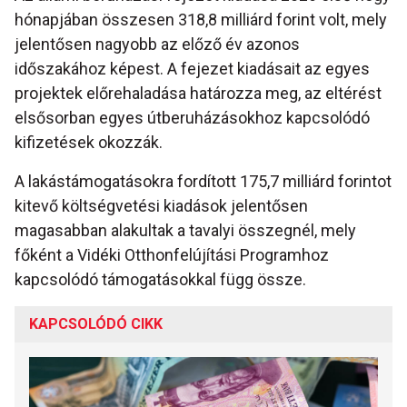
hónapjában összesen 318,8 milliárd forint volt, mely
jelentősen nagyobb az előző év azonos
időszakához képest. A fejezet kiadásait az egyes
projektek előrehaladása határozza meg, az eltérést
elsősorban egyes útberuházásokhoz kapcsolódó
kifizetések okozzák.
A lakástámogatásokra fordított 175,7 milliárd forintot
kitevő költségvetési kiadások jelentősen
magasabban alakultak a tavalyi összegnél, mely
főként a Vidéki Otthonfelújítási Programhoz
kapcsolódó támogatásokkal függ össze.
KAPCSOLÓDÓ CIKK