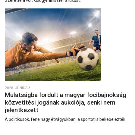
Szerette a volt külügyminiszter a luxust.
2026. JÚNIUS 6.
Mulatságba fordult a magyar focibajnokság
közvetítési jogának aukciója, senki nem
jelentkezett
A politikusok, fene nagy étvágyukban, a sportot is bekebelezték.