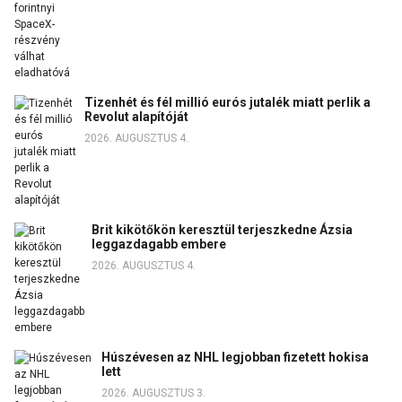
Tizenhét és fél millió eurós jutalék miatt perlik a
Revolut alapítóját
2026. AUGUSZTUS 4.
Brit kikötőkön keresztül terjeszkedne Ázsia
leggazdagabb embere
2026. AUGUSZTUS 4.
Húszévesen az NHL legjobban fizetett hokisa
lett
2026. AUGUSZTUS 3.