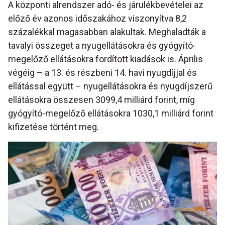
A központi alrendszer adó- és járulékbevételei az
előző év azonos időszakához viszonyítva 8,2
százalékkal magasabban alakultak. Meghaladták a
tavalyi összeget a nyugellátásokra és gyógyító-
megelőző ellátásokra fordított kiadások is. Április
végéig – a 13. és részbeni 14. havi nyugdíjjal és
ellátással együtt – nyugellátásokra és nyugdíjszerű
ellátásokra összesen 3099,4 milliárd forint, míg
gyógyító-megelőző ellátásokra 1030,1 milliárd forint
kifizetése történt meg.