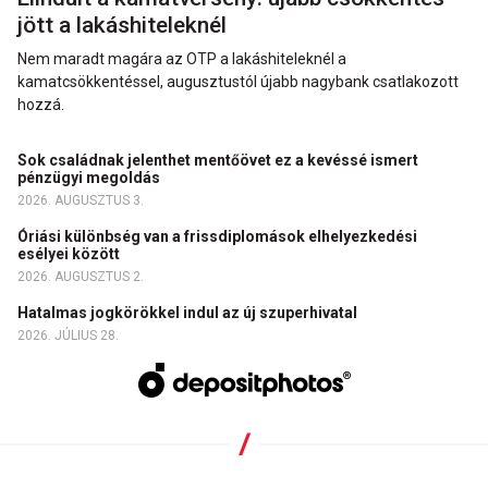
jött a lakáshiteleknél
Nem maradt magára az OTP a lakáshiteleknél a
kamatcsökkentéssel, augusztustól újabb nagybank csatlakozott
hozzá.
Sok családnak jelenthet mentőövet ez a kevéssé ismert
pénzügyi megoldás
2026. AUGUSZTUS 3.
Óriási különbség van a frissdiplomások elhelyezkedési
esélyei között
2026. AUGUSZTUS 2.
Hatalmas jogkörökkel indul az új szuperhivatal
2026. JÚLIUS 28.