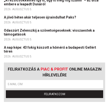
„A rezsicsökkentés így is, úgy is meg fog szűnni” – az utca
embere a leapadt Dunáról
2026. AUGUSZTUS 5.
A jövő héten akár teljesen újraindulhat Paks?
2026. AUGUSZTUS 5.
Odaszúrt Zelenszkij a szövetségeseknek: visszaestek a
támogatások
2026. AUGUSZTUS 5.
A nap képe: 43 fokig kúszott a hőmérő a budapesti Gellért
téren
2026. AUGUSZTUS 5.
FELIRATKOZÁS A
PIAC & PROFIT
ONLINE MAGAZIN
HÍRLEVELÉRE
FELIRATKOZOM