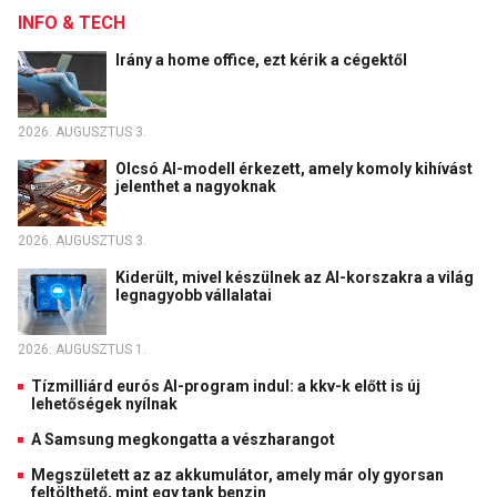
INFO & TECH
Irány a home office, ezt kérik a cégektől
2026. AUGUSZTUS 3.
Olcsó AI-modell érkezett, amely komoly kihívást
jelenthet a nagyoknak
2026. AUGUSZTUS 3.
Kiderült, mivel készülnek az AI-korszakra a világ
legnagyobb vállalatai
2026. AUGUSZTUS 1.
Tízmilliárd eurós AI-program indul: a kkv-k előtt is új
lehetőségek nyílnak
A Samsung megkongatta a vészharangot
Megszületett az az akkumulátor, amely már oly gyorsan
feltölthető, mint egy tank benzin