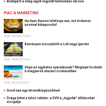
Budapest a világ egyik legjobb távmunkás városa
PIAC & MARKETING
Ha ilyen Xiaomi telefonja van, ezt érdemes
azonnal kikapcsolni!
2026. AUGUSZTUS 5.
Keményen visszaütött a Lidl nagy ígérete
2026. AUGUSZTUS 5.
Vége az egyhetes nyaralásnak? Meglepő fordulat
a magyarok utazási szokásaiban
2026. AUGUSZTUS 1.
Gond van egy étrendkiegészítővel
Drága lehet a túlzó reklám: a GVH a „legjobb” állításokat
vizsgálja