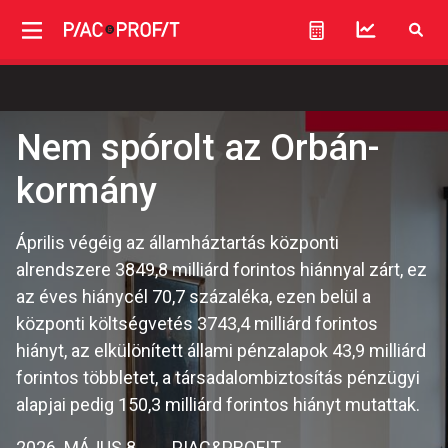
Nem spórolt az Orbán-
kormány
Április végéig az államháztartás központi
alrendszere 3849,8 milliárd forintos hiánnyal zárt, ez
az éves hiánycél 70,7 százaléka, ezen belül a
központi költségvetés 3743,4 milliárd forintos
hiányt, az elkülönített állami pénzalapok 43,9 milliárd
forintos többletet, a társadalombiztosítás pénzügyi
alapjai pedig 150,3 milliárd forintos hiányt mutattak.
2026. MÁJUS 8.
PIAC&PROFIT