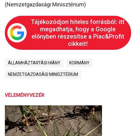
(Nemzetgazdasági Minisztérium)
Tájékozódjon hiteles forrásból: itt
megadhatja, hogy a Google
előnyben részesítse a Piac&Profit
cikkeit!
ÁLLAMHÁZTARTÁSI HIÁNY
KORMÁNY
NEMZETGAZDASÁGI MINISZTÉRIUM
VÉLEMÉNYVEZÉR