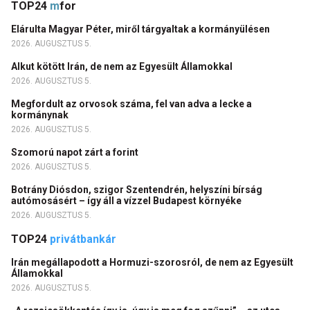
TOP24
m
for
Elárulta Magyar Péter, miről tárgyaltak a kormányülésen
2026. AUGUSZTUS 5.
Alkut kötött Irán, de nem az Egyesült Államokkal
2026. AUGUSZTUS 5.
Megfordult az orvosok száma, fel van adva a lecke a
kormánynak
2026. AUGUSZTUS 5.
Szomorú napot zárt a forint
2026. AUGUSZTUS 5.
Botrány Diósdon, szigor Szentendrén, helyszíni bírság
autómosásért – így áll a vízzel Budapest környéke
2026. AUGUSZTUS 5.
TOP24
privátbankár
Irán megállapodott a Hormuzi-szorosról, de nem az Egyesült
Államokkal
2026. AUGUSZTUS 5.