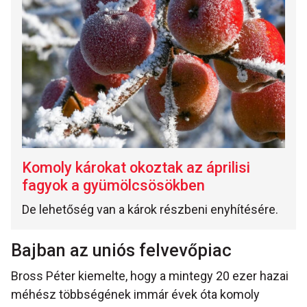
Komoly károkat okoztak az áprilisi
fagyok a gyümölcsösökben
De lehetőség van a károk részbeni enyhítésére.
Bajban az uniós felvevőpiac
Bross Péter kiemelte, hogy a mintegy 20 ezer hazai
méhész többségének immár évek óta komoly