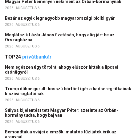
Magyar Péter keményen nekiment az Orbán-kormánynak
2026. AUGUSZTUS 6.
Bezár az egyik legnagyobb magyarországi bicikligyár
2026. AUGUSZTUS 6.
Meglátszik Lázár János fizetésén, hogy alig járt be az
Országházba
2026. AUGUSZTUS 6.
TOP24
privátbankár
Nem egészen úgy történt, ahogy először hitték a lipcsei
drónügyről
2026. AUGUSZTUS 6.
Trump dühbe gurult: hosszú börtönt ígér a hadsereg titkainak
kiszivárogtatóinak
2026. AUGUSZTUS 6.
Súlyos kijelentést tett Magyar Péter: szerinte az Orbán-
kormány tudta, hogy baj van
2026. AUGUSZTUS 6.
Bemondták a svájci elemzők: mutatós tűzijáték érik az
aranynál