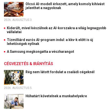
Olcsó AI-modell érkezett, amely komoly kihívást
jelenthet a nagyoknak
2026. AUGUSZTUS 3.
Kiderült, mivel készülnek az AI-korszakra a világ legnagyobb
vállalatai
Tízmilliárd eurós AI-program indul: a kkv-k előtt is új
lehetőségek nyílnak
A Samsung megkongatta a vészharangot
CÉGVEZETÉS & IRÁNYÍTÁS
Rég nem látott fordulat a családi cégeknél
2026. AUGUSZTUS 5.
Hőhatárt követelnek a munkahelyekre