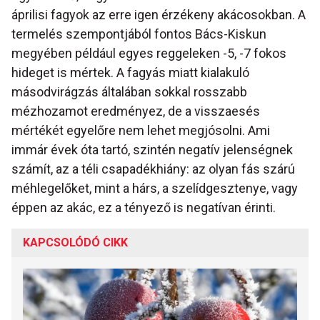
áprilisi fagyok az erre igen érzékeny akácosokban. A
termelés szempontjából fontos Bács-Kiskun
megyében például egyes reggeleken -5, -7 fokos
hideget is mértek. A fagyás miatt kialakuló
másodvirágzás általában sokkal rosszabb
mézhozamot eredményez, de a visszaesés
mértékét egyelőre nem lehet megjósolni. Ami
immár évek óta tartó, szintén negatív jelenségnek
számít, az a téli csapadékhiány: az olyan fás szárú
méhlegelőket, mint a hárs, a szelídgesztenye, vagy
éppen az akác, ez a tényező is negatívan érinti.
KAPCSOLÓDÓ CIKK