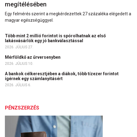
megítélésében
Egy felmérés szerint a megkérdezettek 27 százaléka elégedett a
magyar egészségüggyel.
Több mint 2 millió forintot is spórolhatnak az első
lakásvásárlók egy jó bankválasztással
2026. JÚLIUS 27.
Mérföldkő az űrversenyben
2026. JÚLIUS 10.
A bankok célkeresztjében a diákok, több tízezer forintot
ígérnek egy számlanyitásért
2026. JÚLIUS 6.
PÉNZSZERZÉS