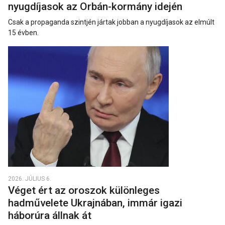
nyugdíjasok az Orbán-kormány idején
Csak a propaganda szintjén jártak jobban a nyugdíjasok az elmúlt
15 évben.
2026. JÚLIUS 6.
Véget ért az oroszok különleges
hadművelete Ukrajnában, immár igazi
háborúra állnak át