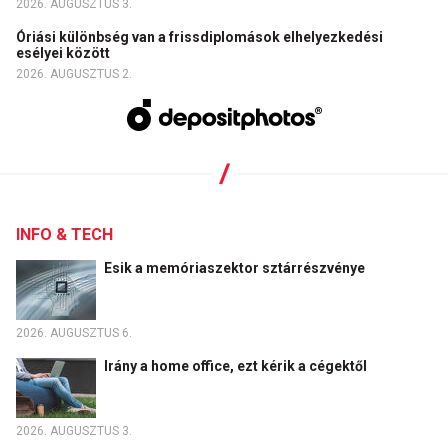
2026. AUGUSZTUS 3.
Óriási különbség van a frissdiplomások elhelyezkedési
esélyei között
2026. AUGUSZTUS 2.
INFO & TECH
Esik a memóriaszektor sztárrészvénye
2026. AUGUSZTUS 6.
Irány a home office, ezt kérik a cégektől
2026. AUGUSZTUS 3.