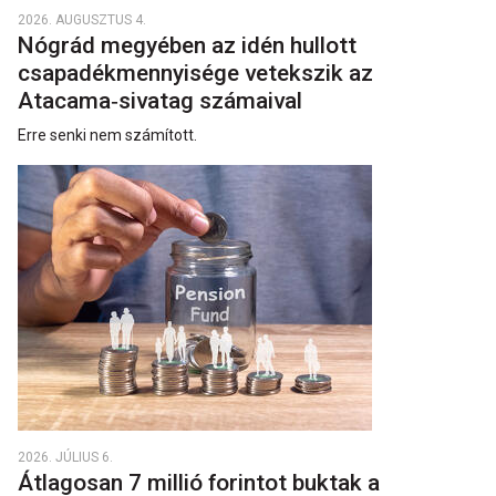
2026. AUGUSZTUS 4.
Nógrád megyében az idén hullott
csapadékmennyisége vetekszik az
Atacama‑sivatag számaival
Erre senki nem számított.
2026. JÚLIUS 6.
Átlagosan 7 millió forintot buktak a