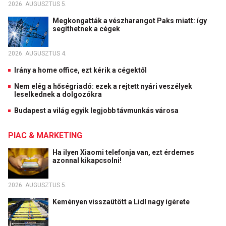
2026. AUGUSZTUS 5.
Megkongatták a vészharangot Paks miatt: így
segíthetnek a cégek
2026. AUGUSZTUS 4.
Irány a home office, ezt kérik a cégektől
Nem elég a hőségriadó: ezek a rejtett nyári veszélyek
leselkednek a dolgozókra
Budapest a világ egyik legjobb távmunkás városa
PIAC & MARKETING
Ha ilyen Xiaomi telefonja van, ezt érdemes
azonnal kikapcsolni!
2026. AUGUSZTUS 5.
Keményen visszaütött a Lidl nagy ígérete