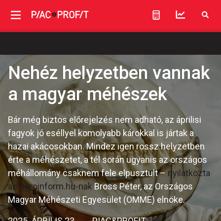
Nehéz helyzetben vannak
a magyar méhészek
Bár még biztos előrejelzés nem adható, az áprilisi
fagyok jó eséllyel komolyabb károkkal is jártak a
hazai akácosokban. Mindez igen rossz helyzetben
érte a méhészetet, a tél során ugyanis az országos
méhállomány csaknem fele elpusztult –
nyilatkozta
az Agroinform.hu-nak
Bross Péter, az Országos
Magyar Méhészeti Egyesület (OMME) elnöke.
2025. ÁPRILIS 23.
PIAC&PROFIT