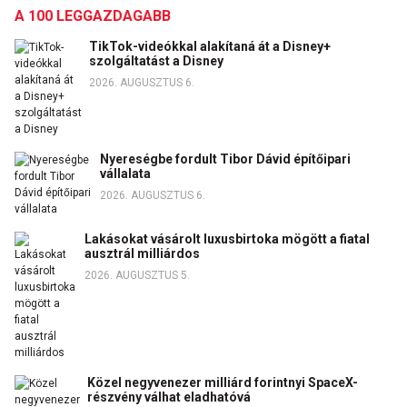
A 100 LEGGAZDAGABB
TikTok-videókkal alakítaná át a Disney+
szolgáltatást a Disney
2026. AUGUSZTUS 6.
Nyereségbe fordult Tibor Dávid építőipari
vállalata
2026. AUGUSZTUS 6.
Lakásokat vásárolt luxusbirtoka mögött a fiatal
ausztrál milliárdos
2026. AUGUSZTUS 5.
Közel negyvenezer milliárd forintnyi SpaceX-
részvény válhat eladhatóvá