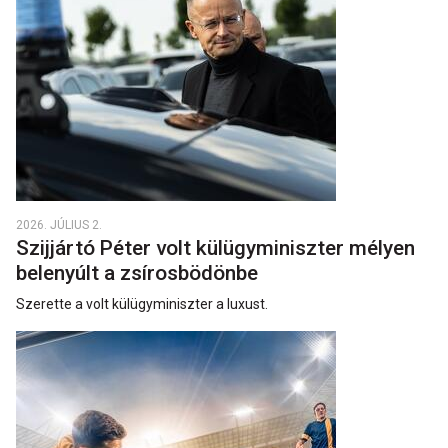
2026. JÚLIUS 2.
Szijjártó Péter volt külügyminiszter mélyen
belenyúlt a zsírosbödönbe
Szerette a volt külügyminiszter a luxust.