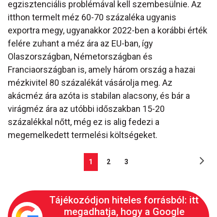
egzisztenciális problémával kell szembesülnie. Az
itthon termelt méz 60-70 százaléka ugyanis
exportra megy, ugyanakkor 2022-ben a korábbi érték
felére zuhant a méz ára az EU-ban, így
Olaszországban, Németországban és
Franciaországban is, amely három ország a hazai
mézkivitel 80 százalékát vásárolja meg. Az
akácméz ára azóta is stabilan alacsony, és bár a
virágméz ára az utóbbi időszakban 15-20
százalékkal nőtt, még ez is alig fedezi a
megemelkedett termelési költségeket.
1
2
3
Tájékozódjon hiteles forrásból: itt
megadhatja, hogy a Google