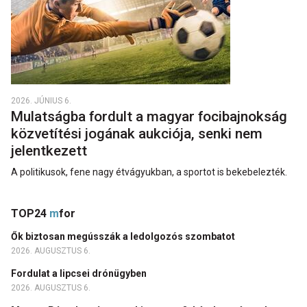
2026. JÚNIUS 6.
Mulatságba fordult a magyar focibajnokság
közvetítési jogának aukciója, senki nem
jelentkezett
A politikusok, fene nagy étvágyukban, a sportot is bekebelezték.
TOP24
m
for
Ők biztosan megússzák a ledolgozós szombatot
2026. AUGUSZTUS 6.
Fordulat a lipcsei drónügyben
2026. AUGUSZTUS 6.