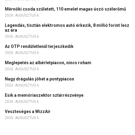
Mérnöki csoda született, 110 emelet magas úszó szélerőmű
2026. AUGUSZTUS 6.
Legendás, tisztán elektromos autó érkezik, 8 millió forint lesz
az ára
2026. AUGUSZTUS 6.
Az OTP rendületlenül terjeszkedik
2026. AUGUSZTUS 6.
Meglepetés az albérletpiacon, nincs roham
2026. AUGUSZTUS 6.
Nagy drágulás jöhet a pontypiacon
2026. AUGUSZTUS 6.
Esik a memóriaszektor sztárrészvénye
2026. AUGUSZTUS 6.
Veszteséges a WizzAir
2026. AUGUSZTUS 6.