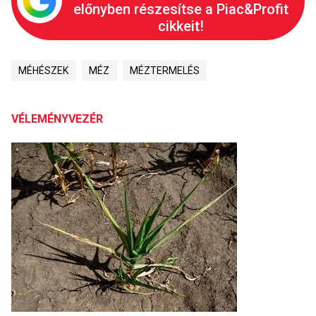
előnyben részesítse a Piac&Profit
cikkeit!
MÉHÉSZEK
MÉZ
MÉZTERMELÉS
VÉLEMÉNYVEZÉR