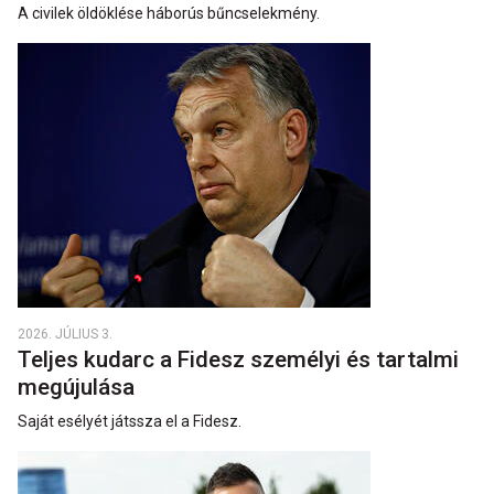
A civilek öldöklése háborús bűncselekmény.
2026. JÚLIUS 3.
Teljes kudarc a Fidesz személyi és tartalmi
megújulása
Saját esélyét játssza el a Fidesz.