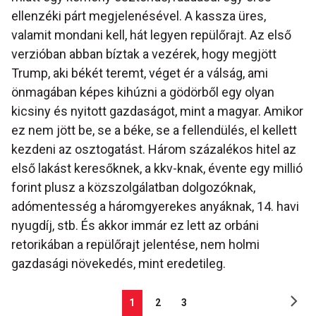
ellenzéki párt megjelenésével. A kassza üres,
valamit mondani kell, hát legyen repülőrajt. Az első
verzióban abban bíztak a vezérek, hogy megjött
Trump, aki békét teremt, véget ér a válság, ami
önmagában képes kihúzni a gödörből egy olyan
kicsiny és nyitott gazdaságot, mint a magyar. Amikor
ez nem jött be, se a béke, se a fellendülés, el kellett
kezdeni az osztogatást. Három százalékos hitel az
első lakást keresőknek, a kkv-knak, évente egy millió
forint plusz a közszolgálatban dolgozóknak,
adómentesség a háromgyerekes anyáknak, 14. havi
nyugdíj, stb. És akkor immár ez lett az orbáni
retorikában a repülőrajt jelentése, nem holmi
gazdasági növekedés, mint eredetileg.
1
2
3