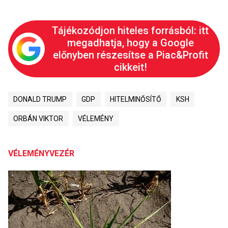
Tájékozódjon hiteles forrásból: itt
megadhatja, hogy a Google
előnyben részesítse a Piac&Profit
cikkeit!
DONALD TRUMP
GDP
HITELMINŐSÍTŐ
KSH
ORBÁN VIKTOR
VÉLEMÉNY
VÉLEMÉNYVEZÉR