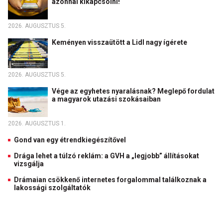
azonnal kikapcsolni!
2026. AUGUSZTUS 5.
Keményen visszaütött a Lidl nagy ígérete
2026. AUGUSZTUS 5.
Vége az egyhetes nyaralásnak? Meglepő fordulat
a magyarok utazási szokásaiban
2026. AUGUSZTUS 1.
Gond van egy étrendkiegészítővel
Drága lehet a túlzó reklám: a GVH a „legjobb” állításokat
vizsgálja
Drámaian csökkenő internetes forgalommal találkoznak a
lakossági szolgáltatók