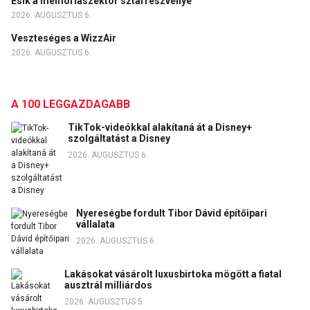
Esik a memóriaszektor sztárrészvénye
2026. AUGUSZTUS 6.
Veszteséges a WizzAir
2026. AUGUSZTUS 6.
A 100 LEGGAZDAGABB
TikTok-videókkal alakítaná át a Disney+
szolgáltatást a Disney
2026. AUGUSZTUS 6.
Nyereségbe fordult Tibor Dávid építőipari
vállalata
2026. AUGUSZTUS 6.
Lakásokat vásárolt luxusbirtoka mögött a fiatal
ausztrál milliárdos
2026. AUGUSZTUS 5.