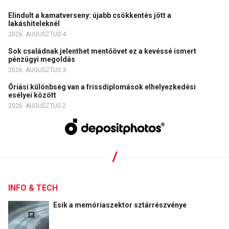
Elindult a kamatverseny: újabb csökkentés jött a
lakáshiteleknél
2026. AUGUSZTUS 4.
Sok családnak jelenthet mentőövet ez a kevéssé ismert
pénzügyi megoldás
2026. AUGUSZTUS 3.
Óriási különbség van a frissdiplomások elhelyezkedési
esélyei között
2026. AUGUSZTUS 2.
INFO & TECH
Esik a memóriaszektor sztárrészvénye