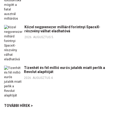
Közel negyvenezer milliárd forintnyi SpaceX-
részvény válhat eladhatóvá
2026. AUGUSZTUS 5.
Tizenhét és fél millió eurós jutalék miatt perlik a
Revolut alapítóját
2026. AUGUSZTUS 4.
TOVÁBBI HÍREK >