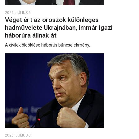
2026. JÚLIUS 6.
Véget ért az oroszok különleges
hadművelete Ukrajnában, immár igazi
háborúra állnak át
A civilek öldöklése háborús bűncselekmény.
2026. JÚLIUS 3.