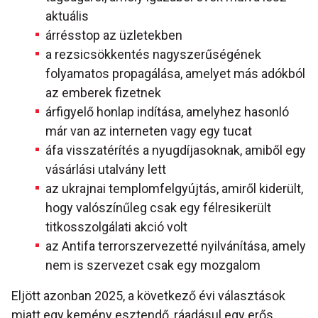
aktuális
árrésstop az üzletekben
a rezsicsökkentés nagyszerűségének
folyamatos propagálása, amelyet más adókból
az emberek fizetnek
árfigyelő honlap indítása, amelyhez hasonló
már van az interneten vagy egy tucat
áfa visszatérítés a nyugdíjasoknak, amiből egy
vásárlási utalvány lett
az ukrajnai templomfelgyújtás, amiről kiderült,
hogy valószínűleg csak egy félresikerült
titkosszolgálati akció volt
az Antifa terrorszervezetté nyilvánítása, amely
nem is szervezet csak egy mozgalom
Eljött azonban 2025, a következő évi választások
miatt egy kemény esztendő, ráadásul egy erős