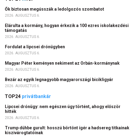
Ők biztosan megússzák a ledolgozós szombatot
2026. AUGUSZTUS 6.
Elárulta a kormány, hogyan érkezik a 100 ezres iskolakezdési
támogatás
2026. AUGUSZTUS 6.
Fordulat a lipcsei drónügyben
2026. AUGUSZTUS 6.
Magyar Péter keményen nekiment az Orbán-kormánynak
2026. AUGUSZTUS 6.
Bezár az egyik legnagyobb magyarországi bicikligyár
2026. AUGUSZTUS 6.
TOP24
privátbankár
Lipcsei drónügy: nem egészen úgy történt, ahogy először
hitték
2026. AUGUSZTUS 6.
Trump dühbe gurult: hosszú börtönt ígér a hadsereg titkainak
kiszivárogtatóinak