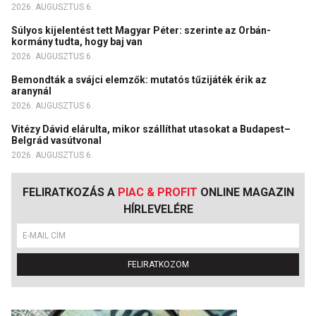
2026. AUGUSZTUS 6.
Súlyos kijelentést tett Magyar Péter: szerinte az Orbán-
kormány tudta, hogy baj van
2026. AUGUSZTUS 6.
Bemondták a svájci elemzők: mutatós tűzijáték érik az
aranynál
2026. AUGUSZTUS 6.
Vitézy Dávid elárulta, mikor szállíthat utasokat a Budapest–
Belgrád vasútvonal
2026. AUGUSZTUS 6.
FELIRATKOZÁS A
PIAC & PROFIT
ONLINE MAGAZIN
HÍRLEVELÉRE
FELIRATKOZOM