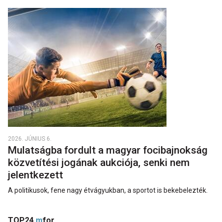
2026. JÚNIUS 6.
Mulatságba fordult a magyar focibajnokság
közvetítési jogának aukciója, senki nem
jelentkezett
A politikusok, fene nagy étvágyukban, a sportot is bekebelezték.
TOP24
m
for