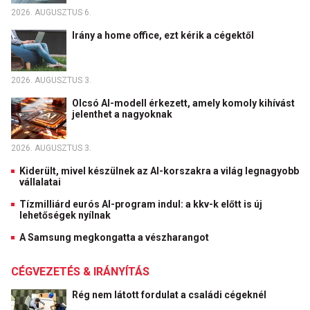
2026. AUGUSZTUS 6.
Irány a home office, ezt kérik a cégektől
2026. AUGUSZTUS 3.
Olcsó AI-modell érkezett, amely komoly kihívást
jelenthet a nagyoknak
2026. AUGUSZTUS 3.
Kiderült, mivel készülnek az AI-korszakra a világ legnagyobb
vállalatai
Tízmilliárd eurós AI-program indul: a kkv-k előtt is új
lehetőségek nyílnak
A Samsung megkongatta a vészharangot
CÉGVEZETÉS & IRÁNYÍTÁS
Rég nem látott fordulat a családi cégeknél