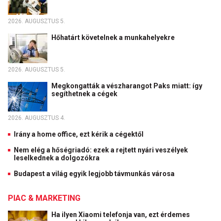
2026. AUGUSZTUS 5.
Hőhatárt követelnek a munkahelyekre
2026. AUGUSZTUS 5.
Megkongatták a vészharangot Paks miatt: így
segíthetnek a cégek
2026. AUGUSZTUS 4.
Irány a home office, ezt kérik a cégektől
Nem elég a hőségriadó: ezek a rejtett nyári veszélyek
leselkednek a dolgozókra
Budapest a világ egyik legjobb távmunkás városa
PIAC & MARKETING
Ha ilyen Xiaomi telefonja van, ezt érdemes