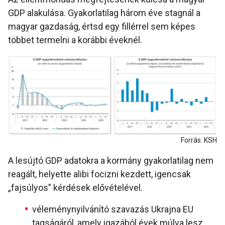
GDP alakulása. Gyakorlatilag három éve stagnál a
magyar gazdaság, értsd egy fillérrel sem képes
többet termelni a korábbi éveknél.
Forrás: KSH
A lesújtó GDP adatokra a kormány gyakorlatilag nem
reagált, helyette alibi focizni kezdett, igencsak
„fajsúlyos” kérdések elővételével.
véleménynyilvánító szavazás Ukrajna EU
tagságáról, amely igazából évek múlva lesz