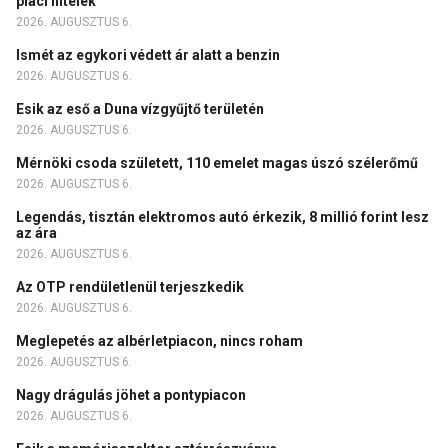
piaci hitelek
2026. AUGUSZTUS 6.
Ismét az egykori védett ár alatt a benzin
2026. AUGUSZTUS 6.
Esik az eső a Duna vízgyűjtő területén
2026. AUGUSZTUS 6.
Mérnöki csoda született, 110 emelet magas úszó szélerőmű
2026. AUGUSZTUS 6.
Legendás, tisztán elektromos autó érkezik, 8 millió forint lesz
az ára
2026. AUGUSZTUS 6.
Az OTP rendületlenül terjeszkedik
2026. AUGUSZTUS 6.
Meglepetés az albérletpiacon, nincs roham
2026. AUGUSZTUS 6.
Nagy drágulás jöhet a pontypiacon
2026. AUGUSZTUS 6.