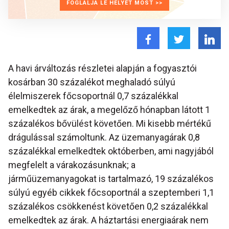
FOGLALJA LE HELYÉT MOST >>
A havi árváltozás részletei alapján a fogyasztói
kosárban 30 százalékot meghaladó súlyú
élelmiszerek főcsoportnál 0,7 százalékkal
emelkedtek az árak, a megelőző hónapban látott 1
százalékos bővülést követően. Mi kisebb mértékű
drágulással számoltunk. Az üzemanyagárak 0,8
százalékkal emelkedtek októberben, ami nagyjából
megfelelt a várakozásunknak; a
járműüzemanyagokat is tartalmazó, 19 százalékos
súlyú egyéb cikkek főcsoportnál a szeptemberi 1,1
százalékos csökkenést követően 0,2 százalékkal
emelkedtek az árak. A háztartási energiaárak nem