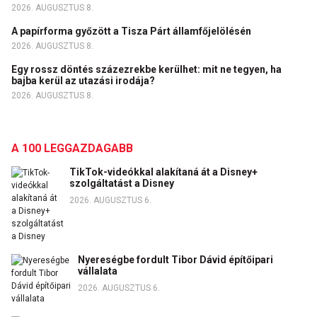
2026. AUGUSZTUS 8.
A papírforma győzött a Tisza Párt államfőjelölésén
2026. AUGUSZTUS 8.
Egy rossz döntés százezrekbe kerülhet: mit ne tegyen, ha
bajba kerül az utazási irodája?
2026. AUGUSZTUS 8.
A 100 LEGGAZDAGABB
TikTok-videókkal alakítaná át a Disney+
szolgáltatást a Disney
2026. AUGUSZTUS 6.
Nyereségbe fordult Tibor Dávid építőipari
vállalata
2026. AUGUSZTUS 6.