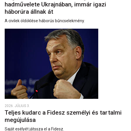
hadművelete Ukrajnában, immár igazi
háborúra állnak át
A civilek öldöklése háborús bűncselekmény.
2026. JÚLIUS 3.
Teljes kudarc a Fidesz személyi és tartalmi
megújulása
Saját esélyét játssza el a Fidesz.