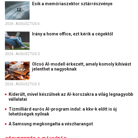
Esik a memóriaszektor sztárrészvénye
2026. AUGUSZTUS 6.
Irány a home office, ezt kérik a cégektől
2026. AUGUSZTUS 3.
Olcsó AI-modell érkezett, amely komoly kihívást
jelenthet a nagyoknak
2026. AUGUSZTUS 3.
Kiderült, mivel készülnek az AI-korszakra a világ legnagyobb
vállalatai
Tízmilliárd eurós AI-program indul: a kkv-k előtt is új
lehetőségek nyílnak
A Samsung megkongatta a vészharangot