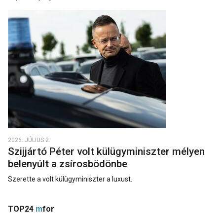
2026. JÚLIUS 2.
Szijjártó Péter volt külügyminiszter mélyen
belenyúlt a zsírosbödönbe
Szerette a volt külügyminiszter a luxust.
TOP24
m
for