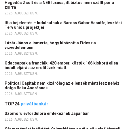
Hegedűs Zsolt és a NER luxusa, itt biztos nem szállt por a
zsírra
2026. AUGUSZTUS 9.
Itt a bejelentés – Indulhatnak a Baross Gábor Vasútfejlesztési
Terv uniós projektjei
2026. AUGUSZTUS 9.
Lázár János elismerte, hogy hibázott a Fidesz a
vízvédelemben
2026. AUGUSZTUS 9.
Odacsaptak a franciák: 420 ember, köztük 166 kiskorú ellen
indult eljárás az erdőtüzek miatt
2026. AUGUSZTUS 9.
Political Capital: nem kizárólag az ellenzék miatt lesz nehéz
dolga Baka Andrásnak
2026. AUGUSZTUS 9.
TOP24
privátbankár
Szomorú évfordulóra emlékeznek Japánban
2026. AUGUSZTUS 9.