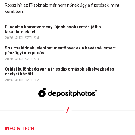
Rossz hír az IT-soknak: már nem nőnek úgy a fizetések, mint
korábban.
Elindult a kamatverseny: újabb csökkentés jött a
lakáshiteleknél
2026. AUGUSZTUS 4.
Sok családnak jelenthet mentőövet ez a kevéssé ismert
pénzügyi megoldás
2026. AUGUSZTUS 3.
Óriási különbség van a frissdiplomások elhelyezkedési
esélyei között
2026. AUGUSZTUS 2.
INFO & TECH