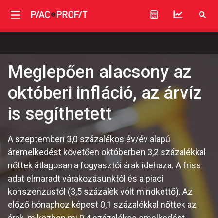
Meglepően alacsony az
októberi infláció, az árvíz
is segíthetett
A szeptemberi 3,0 százalékos év/év alapú
áremelkedést követően októberben 3,2 százalékkal
nőttek átlagosan a fogyasztói árak idehaza. A friss
adat elmaradt várakozásunktól és a piaci
konszenzustól (3,5 százalék volt mindkettő). Az
előző hónaphoz képest 0,1 százalékkal nőttek az
árak, miközben mi 0,4 százalékos emelkedést