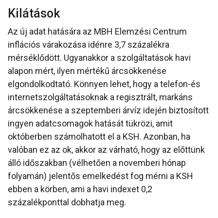
Kilátások
Az új adat hatására az MBH Elemzési Centrum
inflációs várakozása idénre 3,7 százalékra
mérséklődött. Ugyanakkor a szolgáltatások havi
alapon mért, ilyen mértékű árcsökkenése
elgondolkodtató. Könnyen lehet, hogy a telefon-és
internetszolgáltatásoknak a regisztrált, markáns
árcsökkenése a szeptemberi árvíz idején biztosított
ingyen adatcsomagok hatását tükrözi, amit
októberben számolhatott el a KSH. Azonban, ha
valóban ez az ok, akkor az várható, hogy az előttünk
álló időszakban (vélhetően a novemberi hónap
folyamán) jelentős emelkedést fog mérni a KSH
ebben a körben, ami a havi indexet 0,2
százalékponttal dobhatja meg.