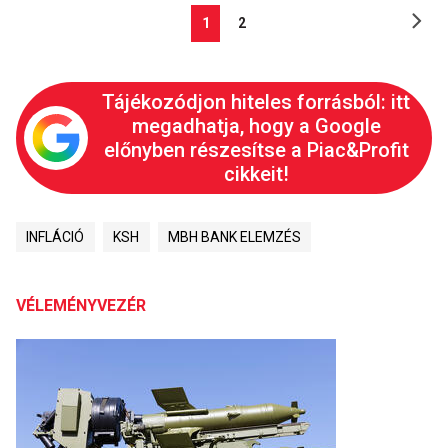
1
2
Tájékozódjon hiteles forrásból: itt
megadhatja, hogy a Google
előnyben részesítse a Piac&Profit
cikkeit!
INFLÁCIÓ
KSH
MBH BANK ELEMZÉS
VÉLEMÉNYVEZÉR