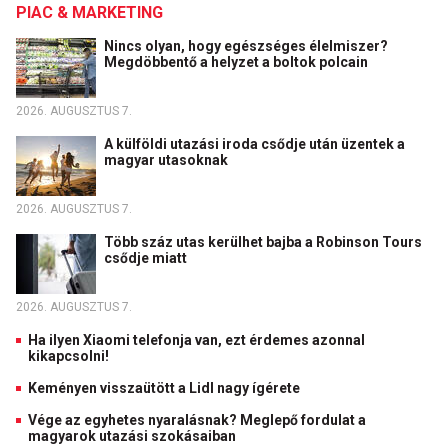
PIAC & MARKETING
Nincs olyan, hogy egészséges élelmiszer?
Megdöbbentő a helyzet a boltok polcain
2026. AUGUSZTUS 7.
A külföldi utazási iroda csődje után üzentek a
magyar utasoknak
2026. AUGUSZTUS 7.
Több száz utas kerülhet bajba a Robinson Tours
csődje miatt
2026. AUGUSZTUS 7.
Ha ilyen Xiaomi telefonja van, ezt érdemes azonnal
kikapcsolni!
Keményen visszaütött a Lidl nagy ígérete
Vége az egyhetes nyaralásnak? Meglepő fordulat a
magyarok utazási szokásaiban