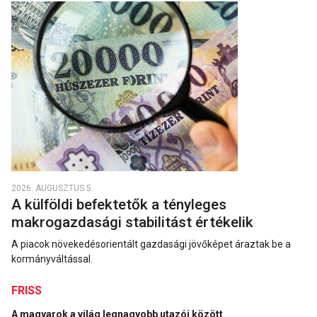
2026. AUGUSZTUS 5.
A külföldi befektetők a tényleges
makrogazdasági stabilitást értékelik
A piacok növekedésorientált gazdasági jövőképet áraztak be a
kormányváltással.
FRISS
A magyarok a világ legnagyobb utazói között