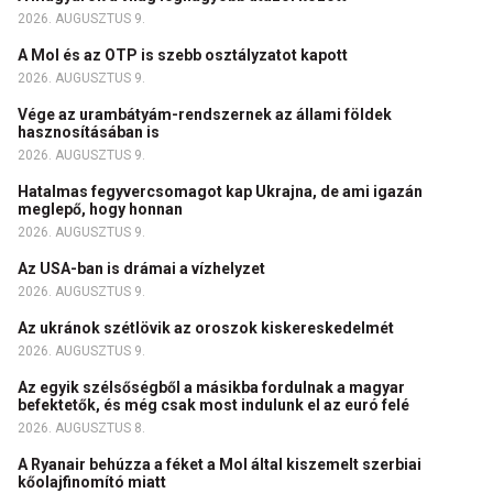
2026. AUGUSZTUS 9.
A Mol és az OTP is szebb osztályzatot kapott
2026. AUGUSZTUS 9.
Vége az urambátyám-rendszernek az állami földek
hasznosításában is
2026. AUGUSZTUS 9.
Hatalmas fegyvercsomagot kap Ukrajna, de ami igazán
meglepő, hogy honnan
2026. AUGUSZTUS 9.
Az USA-ban is drámai a vízhelyzet
2026. AUGUSZTUS 9.
Az ukránok szétlövik az oroszok kiskereskedelmét
2026. AUGUSZTUS 9.
Az egyik szélsőségből a másikba fordulnak a magyar
befektetők, és még csak most indulunk el az euró felé
2026. AUGUSZTUS 8.
A Ryanair behúzza a féket a Mol által kiszemelt szerbiai
kőolajfinomító miatt