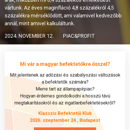
vártunk. Az éves maginfláció 4,8 százalékról 4,5
százalékra mérséklődött, ami valamivel kedvezőbb
annál, mint amivel kalkuláltunk.
2024. NOVEMBER 12.
PIAC&PROFIT
Mi vár a magyar befektetőkre ősszel?
Mit jelentenek az adózási és szabályozási változások
a befektetők számára?
Merre tart az állampapírpiac?
Hogyan érdemes gondolkodni a hosszú távú
megtakarításokról és az ingatlanbefektetésekről?
Klasszis Befektetői Klub
2026. szeptember 24., Budapest