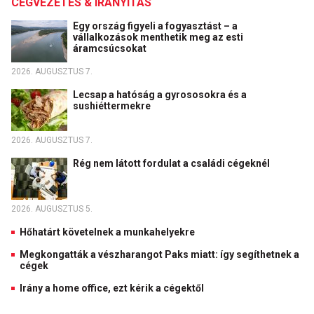
CÉGVEZETÉS & IRÁNYÍTÁS
Egy ország figyeli a fogyasztást – a
vállalkozások menthetik meg az esti
áramcsúcsokat
2026. AUGUSZTUS 7.
Lecsap a hatóság a gyrososokra és a
sushiéttermekre
2026. AUGUSZTUS 7.
Rég nem látott fordulat a családi cégeknél
2026. AUGUSZTUS 5.
Hőhatárt követelnek a munkahelyekre
Megkongatták a vészharangot Paks miatt: így segíthetnek a
cégek
Irány a home office, ezt kérik a cégektől