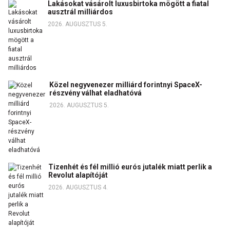
Lakásokat vásárolt luxusbirtoka mögött a fiatal
ausztrál milliárdos
2026. AUGUSZTUS 5.
Közel negyvenezer milliárd forintnyi SpaceX-
részvény válhat eladhatóvá
2026. AUGUSZTUS 5.
Tizenhét és fél millió eurós jutalék miatt perlik a
Revolut alapítóját
2026. AUGUSZTUS 4.