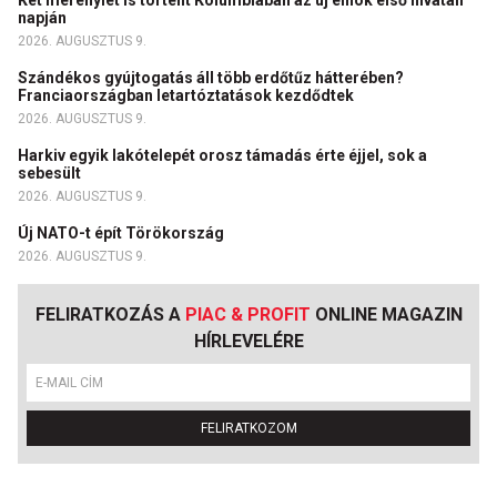
Két merénylet is történt Kolumbiában az új elnök első hivatali
napján
2026. AUGUSZTUS 9.
Szándékos gyújtogatás áll több erdőtűz hátterében?
Franciaországban letartóztatások kezdődtek
2026. AUGUSZTUS 9.
Harkiv egyik lakótelepét orosz támadás érte éjjel, sok a
sebesült
2026. AUGUSZTUS 9.
Új NATO-t épít Törökország
2026. AUGUSZTUS 9.
FELIRATKOZÁS A
PIAC & PROFIT
ONLINE MAGAZIN
HÍRLEVELÉRE
FELIRATKOZOM