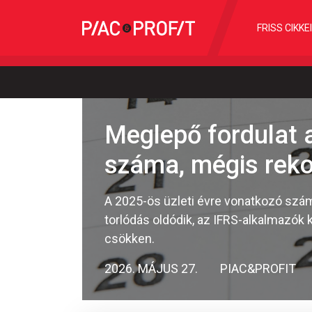
FRISS CIKKE
Meglepő fordulat a
száma, mégis reko
A 2025-ös üzleti évre vonatkozó szám
torlódás oldódik, az IFRS-alkalmazók
csökken.
2026. MÁJUS 27.
PIAC&PROFIT