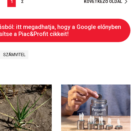
1
2
KÖVETKEZŐ OLDAL
ásból: itt megadhatja, hogy a Google előnyben
ítse a Piac&Profit cikkeit!
SZÁMVITEL