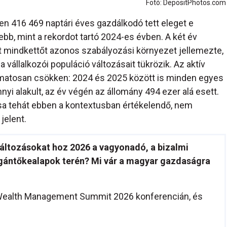
Fotó: DepositPhotos.com
n 416 469 naptári éves gazdálkodó tett eleget e
bb, mint a rekordot tartó 2024-es évben. A két év
rt mindkettőt azonos szabályozási környezet jellemezte,
vállalkozói populáció változásait tükrözik. Az aktív
amatosan csökken: 2024 és 2025 között is minden egyes
i alakult, az év végén az állomány 494 ezer alá esett.
sa tehát ebben a kontextusban értékelendő, nem
jelent.
változásokat hoz 2026 a vagyonadó, a bizalmi
agántőkealapok terén? Mi vár a magyar gazdaságra
 Wealth Management Summit 2026 konferencián, és