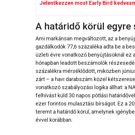
Jelentkezzen most Early Bird kedvez
A határidő körül egyre
Ami markánsan megváltozott, az a benyújt
gazdálkodók 77,6 százaléka adta be a bes
üzleti évre vonatkozó benyújtásoknál ez 
hónapban leadott beszámolók részesedés
százalékra mérséklődött, miközben júniu
zárt – a havi darabszám közel kétszerese
vonatkozó szabályozási logika állhat: a 
felhívást küld 30 napos pótlási határidő
ezer forintos mulasztási bírságot. Ez a
teremt a határidő körül, amelynek igénybe
évvel korábban.