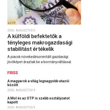
2026. AUGUSZTUS 5.
A külföldi befektetők a
tényleges makrogazdasági
stabilitást értékelik
A piacok növekedésorientált gazdasági
jövőképet áraztak be a kormányváltással.
FRISS
A magyarok a világ legnagyobb utazói
között
2026. AUGUSZTUS 9.
A Mol és az OTP is szebb osztályzatot
kapott
2026. AUGUSZTUS 9.