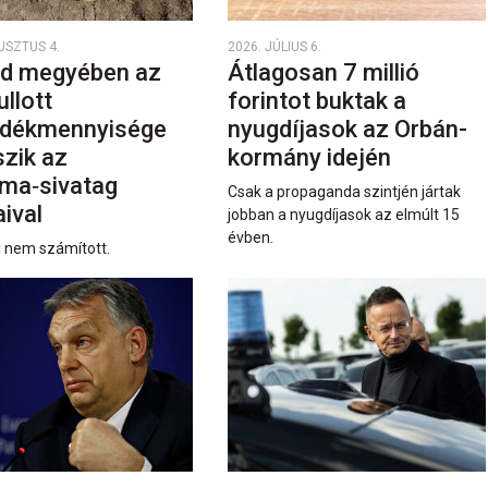
USZTUS 4.
2026. JÚLIUS 6.
d megyében az
Átlagosan 7 millió
ullott
forintot buktak a
dékmennyisége
nyugdíjasok az Orbán-
szik az
kormány idején
ma‑sivatag
Csak a propaganda szintjén jártak
ival
jobban a nyugdíjasok az elmúlt 15
évben.
i nem számított.