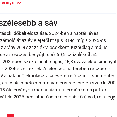
ménnyel >>
 szélesebb a sáv
ások időbeli eloszlása. 2024-ben a naptári éves
zámolóját az év elejétől május 31-ig, míg a 2025-ös
az arány 70,8 százalékra csökkent. Kizárólag a május
e az összes benyújtásból 60,6 százalékról 54
s 2025-ben szokatlanul magas, 18,3 százalékos aránnyal
 a 2024-es értéknek. A jelenség hátterében részben a
NAV a határidő elmulasztása esetén először bírságmentes
vel, és csak ennek eredménytelensége esetén szab ki 200
 2018 óta érvényes mechanizmus természetes puffert
vétele 2025-ben láthatóan szélesebb körű volt, mint egy