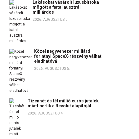
Lakásokat vásárolt luxusbirtoka
mögött a fiatal ausztrál
milliárdos
2026. AUGUSZTUS 5.
Közel negyvenezer milliárd
forintnyi SpaceX-részvény válhat
eladhatóvá
2026. AUGUSZTUS 5.
Tizenhét és fél millió eurós jutalék
miatt perlik a Revolut alapítóját
2026. AUGUSZTUS 4.