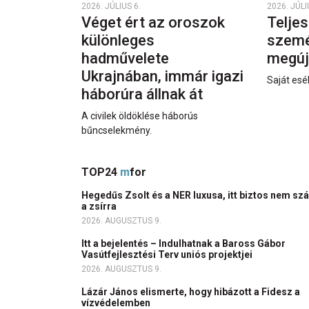
2026. JÚLIUS 6.
2026. JÚLI
Véget ért az oroszok
Teljes
különleges
személ
hadművelete
megúj
Ukrajnában, immár igazi
Saját esél
háborúra állnak át
A civilek öldöklése háborús
bűncselekmény.
TOP24
m
for
Hegedűs Zsolt és a NER luxusa, itt biztos nem szál
a zsírra
2026. AUGUSZTUS 9.
Itt a bejelentés – Indulhatnak a Baross Gábor
Vasútfejlesztési Terv uniós projektjei
2026. AUGUSZTUS 9.
Lázár János elismerte, hogy hibázott a Fidesz a
vízvédelemben