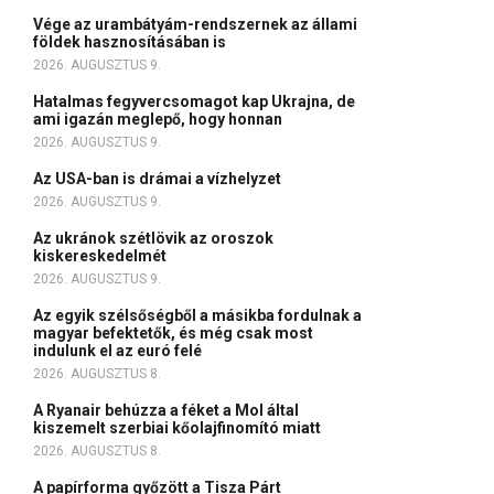
Vége az urambátyám-rendszernek az állami
földek hasznosításában is
2026. AUGUSZTUS 9.
Hatalmas fegyvercsomagot kap Ukrajna, de
ami igazán meglepő, hogy honnan
2026. AUGUSZTUS 9.
Az USA-ban is drámai a vízhelyzet
2026. AUGUSZTUS 9.
Az ukránok szétlövik az oroszok
kiskereskedelmét
2026. AUGUSZTUS 9.
Az egyik szélsőségből a másikba fordulnak a
magyar befektetők, és még csak most
indulunk el az euró felé
2026. AUGUSZTUS 8.
A Ryanair behúzza a féket a Mol által
kiszemelt szerbiai kőolajfinomító miatt
2026. AUGUSZTUS 8.
A papírforma győzött a Tisza Párt