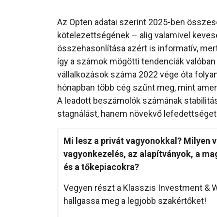
Az Opten adatai szerint 2025-ben összese
kötelezettségének – alig valamivel kevese
összehasonlítása azért is informatív, me
így a számok mögötti tendenciák valóban a 
vállalkozások száma 2022 vége óta foly
hónapban több cég szűnt meg, mint amenny
A leadott beszámolók számának stabilitá
stagnálást, hanem növekvő lefedettséget 
Mi lesz a privát vagyonokkal? Milyen 
vagyonkezelés, az alapítványok, a m
és a tőkepiacokra?
Vegyen részt a Klasszis Investment &
hallgassa meg a legjobb szakértőket!