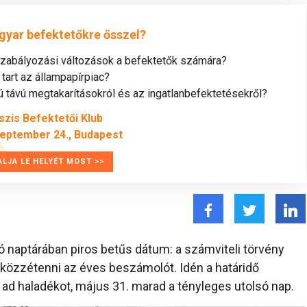
gyar befektetőkre ősszel?
szabályozási változások a befektetők számára?
tart az állampapírpiac?
távú megtakarításokról és az ingatlanbefektetésekről?
szis Befektetői Klub
zeptember 24., Budapest
ALJA LE HELYÉT MOST >>
 naptárában piros betűs dátum: a számviteli törvény
 közzétenni az éves beszámolót. Idén a határidő
ad haladékot, május 31. marad a tényleges utolsó nap.