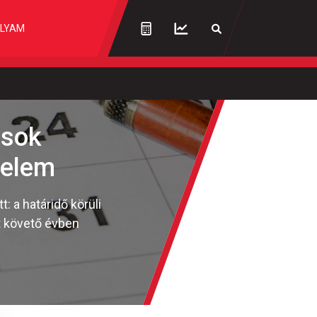
LYAM
ások
yelem
 a határidő körüli
t követő évben