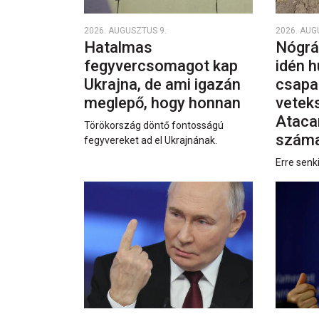
2026. AUGUSZTUS 9.
2026. AUG
Hatalmas
Nógrá
fegyvercsomagot kap
idén h
Ukrajna, de ami igazán
csapa
meglepő, hogy honnan
vetek
Ataca
Törökország döntő fontosságú
száma
fegyvereket ad el Ukrajnának.
Erre senk