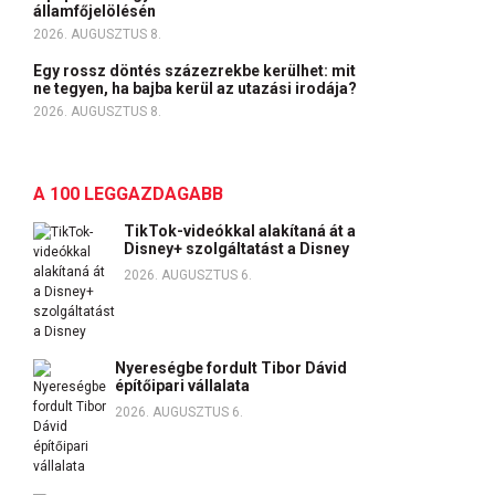
államfőjelölésén
2026. AUGUSZTUS 8.
Egy rossz döntés százezrekbe kerülhet: mit
ne tegyen, ha bajba kerül az utazási irodája?
2026. AUGUSZTUS 8.
A 100 LEGGAZDAGABB
TikTok-videókkal alakítaná át a
Disney+ szolgáltatást a Disney
2026. AUGUSZTUS 6.
Nyereségbe fordult Tibor Dávid
építőipari vállalata
2026. AUGUSZTUS 6.