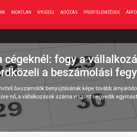
INK
INGATLAN
NYUGDÍJ
ADÓZÁS
PROFI ELEMZÉSEK
ÁRFO
 cégeknél: fogy a vállalkoz
rdközeli a beszámolási feg
viteli beszámolók benyújtásának képe tovább árnyalódott:
 köre nő, a vállalkozások száma viszont negyedik egymás