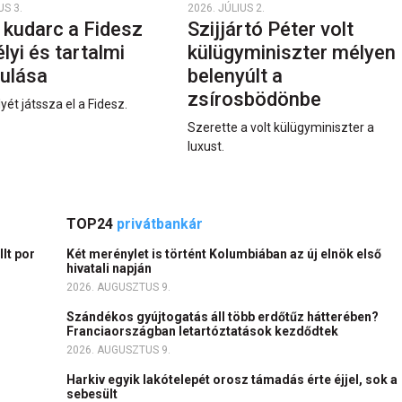
US 3.
2026. JÚLIUS 2.
 kudarc a Fidesz
Szijjártó Péter volt
yi és tartalmi
külügyminiszter mélyen
ulása
belenyúlt a
zsírosbödönbe
yét játssza el a Fidesz.
Szerette a volt külügyminiszter a
luxust.
TOP24
privátbankár
lt por
Két merénylet is történt Kolumbiában az új elnök első
hivatali napján
2026. AUGUSZTUS 9.
Szándékos gyújtogatás áll több erdőtűz hátterében?
Franciaországban letartóztatások kezdődtek
2026. AUGUSZTUS 9.
Harkiv egyik lakótelepét orosz támadás érte éjjel, sok a
sebesült