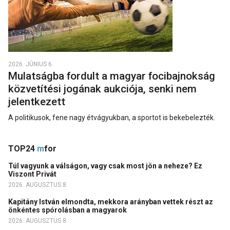
2026. JÚNIUS 6.
Mulatságba fordult a magyar focibajnokság
közvetítési jogának aukciója, senki nem
jelentkezett
A politikusok, fene nagy étvágyukban, a sportot is bekebelezték.
TOP24
m
for
Túl vagyunk a válságon, vagy csak most jön a neheze? Ez
Viszont Privát
2026. AUGUSZTUS 8.
Kapitány István elmondta, mekkora arányban vettek részt az
önkéntes spórolásban a magyarok
2026. AUGUSZTUS 8.