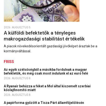
2026. AUGUSZTUS 5.
A külföldi befektetők a tényleges
makrogazdasági stabilitást értékelik
A piacok növekedésorientált gazdasági jövőképet áraztak be a
kormányváltással.
FRISS
Az egyik szélsőségből a másikba fordulnak a magyar
befektetők, és még csak most indulunk el az euró felé
2026. AUGUSZTUS 8.
A Ryanair behúzza a féket a Mol által kiszemelt szerbiai
kőolajfinomító miatt
2026. AUGUSZTUS 8.
A papírforma győzött a Tisza Párt államfőjelölésén