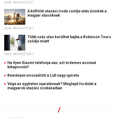
2026. AUGUSZTUS 7.
A külföldi utazási iroda csődje után üzentek a
magyar utasoknak
2026. AUGUSZTUS 7.
Több száz utas kerülhet bajba a Robinson Tours
csődje miatt
2026. AUGUSZTUS 7.
Ha ilyen Xiaomi telefonja van, ezt érdemes azonnal
kikapcsolni!
Keményen visszaütött a Lidl nagy ígérete
Vége az egyhetes nyaralásnak? Meglepő fordulat a
magyarok utazási szokásaiban