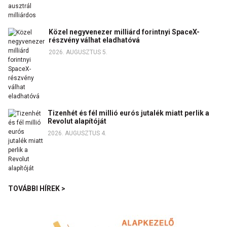
Közel negyvenezer milliárd forintnyi SpaceX-
részvény válhat eladhatóvá
2026. AUGUSZTUS 5.
Tizenhét és fél millió eurós jutalék miatt perlik a
Revolut alapítóját
2026. AUGUSZTUS 4.
TOVÁBBI HÍREK >