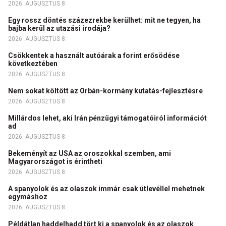
2026. AUGUSZTUS 8.
Egy rossz döntés százezrekbe kerülhet: mit ne tegyen, ha
bajba kerül az utazási irodája?
2026. AUGUSZTUS 8.
Csökkentek a használt autóárak a forint erősödése
következtében
2026. AUGUSZTUS 8.
Nem sokat költött az Orbán-kormány kutatás-fejlesztésre
2026. AUGUSZTUS 8.
Millárdos lehet, aki Irán pénzügyi támogatóiról információt
ad
2026. AUGUSZTUS 8.
Bekeményít az USA az oroszokkal szemben, ami
Magyarországot is érintheti
2026. AUGUSZTUS 8.
A spanyolok és az olaszok immár csak útlevéllel mehetnek
egymáshoz
2026. AUGUSZTUS 8.
Példátlan haddelhadd tört ki a spanyolok és az olaszok