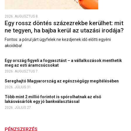
2026. AUGUSZTUS 8.
Egy rossz döntés százezrekbe kerülhet: mit
ne tegyen, ha bajba kerül az utazási irodája?
Fontos: a pórul járt ügyfelek ne kezdjenek idő előtti egyéni
akciókba!
Egy ország figyeli a fogyasztást – a vállalkozások menthetik
meg az esti áramcsúcsokat
2026. AUGUSZTUS 7.
Sereghajtó Magyarország az egészségügy megítélésében
2026. JÚLIUS 31.
Több mint 2 millió forintot is spórolhatnak az első
lakásvásárlók egy jó bankválasztással
2026. JÚLIUS 27.
PÉNZSZERZÉS