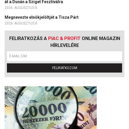
át a Dunán a Sziget Fesztiválra
2026. AUGUSZTUS 8.
Megnevezte elnökjelöltjét a Tisza Párt
2026. AUGUSZTUS 8.
FELIRATKOZÁS A
PIAC & PROFIT
ONLINE MAGAZIN
HÍRLEVELÉRE
FELIRATKOZOM