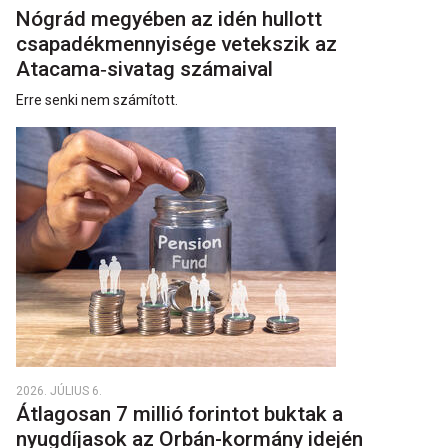
Nógrád megyében az idén hullott
csapadékmennyisége vetekszik az
Atacama‑sivatag számaival
Erre senki nem számított.
2026. JÚLIUS 6.
Átlagosan 7 millió forintot buktak a
nyugdíjasok az Orbán-kormány idején