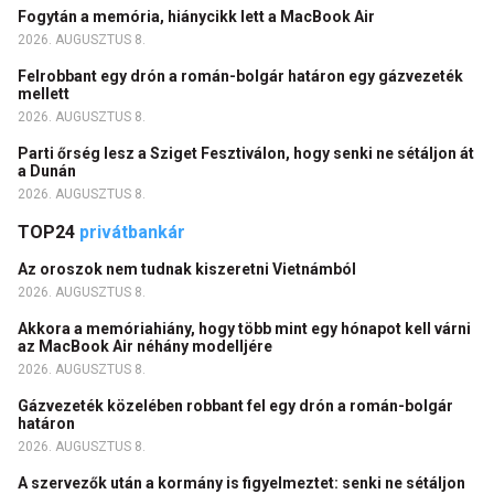
Fogytán a memória, hiánycikk lett a MacBook Air
2026. AUGUSZTUS 8.
Felrobbant egy drón a román-bolgár határon egy gázvezeték
mellett
2026. AUGUSZTUS 8.
Parti őrség lesz a Sziget Fesztiválon, hogy senki ne sétáljon át
a Dunán
2026. AUGUSZTUS 8.
TOP24
privátbankár
Az oroszok nem tudnak kiszeretni Vietnámból
2026. AUGUSZTUS 8.
Akkora a memóriahiány, hogy több mint egy hónapot kell várni
az MacBook Air néhány modelljére
2026. AUGUSZTUS 8.
Gázvezeték közelében robbant fel egy drón a román-bolgár
határon
2026. AUGUSZTUS 8.
A szervezők után a kormány is figyelmeztet: senki ne sétáljon