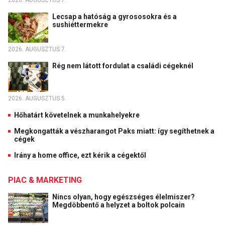
2026. AUGUSZTUS 7.
Lecsap a hatóság a gyrososokra és a
sushiéttermekre
2026. AUGUSZTUS 7.
Rég nem látott fordulat a családi cégeknél
2026. AUGUSZTUS 5.
Hőhatárt követelnek a munkahelyekre
Megkongatták a vészharangot Paks miatt: így segíthetnek a
cégek
Irány a home office, ezt kérik a cégektől
PIAC & MARKETING
Nincs olyan, hogy egészséges élelmiszer?
Megdöbbentő a helyzet a boltok polcain