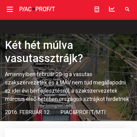
Két hét múlva
vasutassztrájk?
Amennyiben február 20-ig a vasutas
szakszervezetek és a MÁV nem tud megállapodni
az idei évi bérfejlesztésről, a szakszervezetek
március első hetében országos sztrájkot hirdetnek
2016. FEBRUÁR 12.
PIAC&PROFIT/MTI