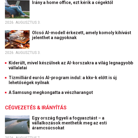
Irány a home office, ezt kérik a cégektől
2026. AUGUSZTUS 3.
Olcsó AI-modell érkezett, amely komoly kihívást
jelenthet a nagyoknak
2026. AUGUSZTUS 3.
Kiderült, mivel készülnek az AI-korszakra a világ legnagyobb
vállalatai
Tízmilliárd eurós AI-program indul: a kkv-k előtt is új
lehetőségek nyílnak
A Samsung megkongatta a vészharangot
CÉGVEZETÉS & IRÁNYÍTÁS
Egy ország figyeli a fogyasztást – a
vállalkozások menthetik meg az esti
áramcsúcsokat