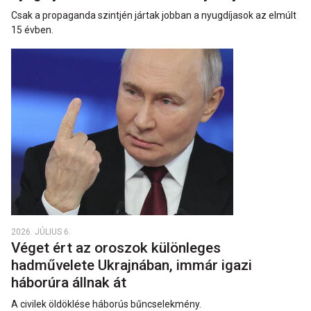
Csak a propaganda szintjén jártak jobban a nyugdíjasok az elmúlt
15 évben.
2026. JÚLIUS 6.
Véget ért az oroszok különleges
hadművelete Ukrajnában, immár igazi
háborúra állnak át
A civilek öldöklése háborús bűncselekmény.