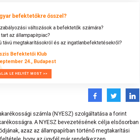
gyar befektetőkre ősszel?
szabályozási változások a befektetők számára?
tart az állampapírpiac?
távú megtakarításokról és az ingatlanbefektetésekről?
szis Befektetői Klub
zeptember 24., Budapest
ALJA LE HELYÉT MOST >>
őtakarékossági számla (NYESZ) szolgáltatása a forint
takarékosságra. A NYESZ bevezetésének célja elsősorban
jának, azaz az állampapírban történő megtakarítási
feltétele, hogy az ügyfél már rendelkezzen