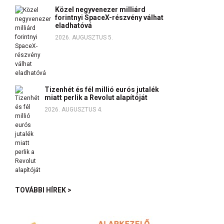
Közel negyvenezer milliárd
forintnyi SpaceX-részvény válhat
eladhatóvá
2026. AUGUSZTUS 5.
Tizenhét és fél millió eurós jutalék
miatt perlik a Revolut alapítóját
2026. AUGUSZTUS 4.
TOVÁBBI HÍREK >