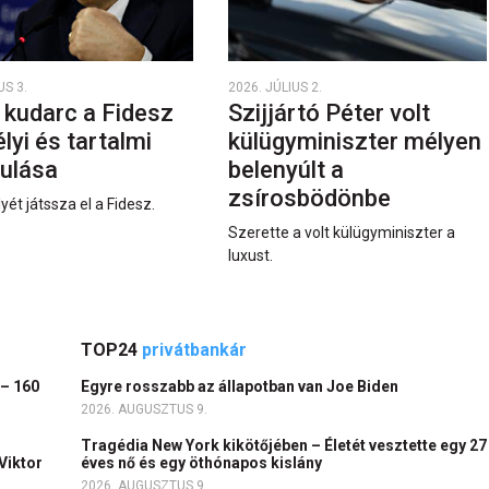
US 3.
2026. JÚLIUS 2.
 kudarc a Fidesz
Szijjártó Péter volt
yi és tartalmi
külügyminiszter mélyen
ulása
belenyúlt a
zsírosbödönbe
yét játssza el a Fidesz.
Szerette a volt külügyminiszter a
luxust.
TOP24
privátbankár
 – 160
Egyre rosszabb az állapotban van Joe Biden
2026. AUGUSZTUS 9.
Tragédia New York kikötőjében – Életét vesztette egy 27
Viktor
éves nő és egy öthónapos kislány
2026. AUGUSZTUS 9.