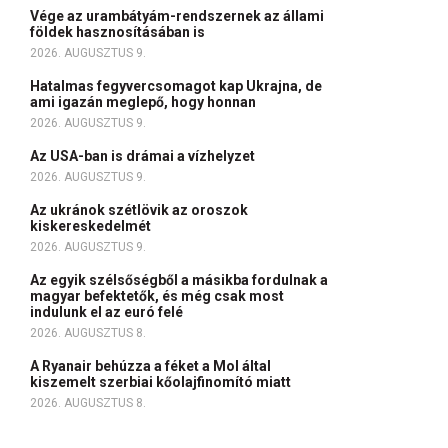
Vége az urambátyám-rendszernek az állami
földek hasznosításában is
2026. AUGUSZTUS 9.
Hatalmas fegyvercsomagot kap Ukrajna, de
ami igazán meglepő, hogy honnan
2026. AUGUSZTUS 9.
Az USA-ban is drámai a vízhelyzet
2026. AUGUSZTUS 9.
Az ukránok szétlövik az oroszok
kiskereskedelmét
2026. AUGUSZTUS 9.
Az egyik szélsőségből a másikba fordulnak a
magyar befektetők, és még csak most
indulunk el az euró felé
2026. AUGUSZTUS 8.
A Ryanair behúzza a féket a Mol által
kiszemelt szerbiai kőolajfinomító miatt
2026. AUGUSZTUS 8.