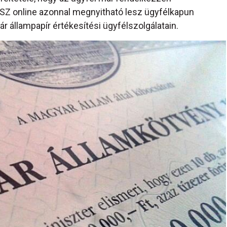
ESZ online azonnal megnyitható lesz ügyfélkapun
r állampapír értékesítési ügyfélszolgálatain.