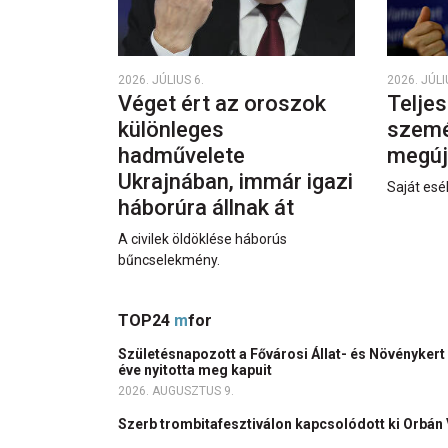
2026. JÚLIUS 6.
2026. JÚLI
Véget ért az oroszok
Teljes
különleges
személ
hadművelete
megúj
Ukrajnában, immár igazi
Saját esél
háborúra állnak át
A civilek öldöklése háborús
bűncselekmény.
TOP24
m
for
Születésnapozott a Fővárosi Állat- és Növénykert
éve nyitotta meg kapuit
2026. AUGUSZTUS 9.
Szerb trombitafesztiválon kapcsolódott ki Orbán 