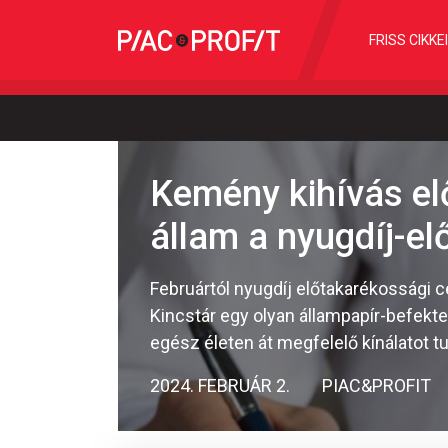
FRISS CIKKE
Kemény kihívás el
állam a nyugdíj-e
Februártól nyugdíj előtakarékossági c
Kincstár egy olyan állampapír-befekte
egész életen át megfelelő kínálatot t
2024. FEBRUÁR 2.
PIAC&PROFIT