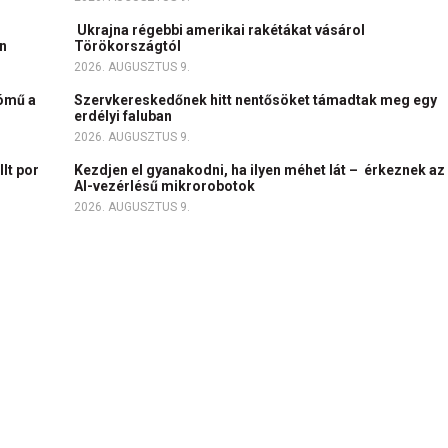
Ukrajna régebbi amerikai rakétákat vásárol
an
Törökországtól
2026. AUGUSZTUS 9.
tómű a
Szervkereskedőnek hitt nentősöket támadtak meg egy
erdélyi faluban
2026. AUGUSZTUS 9.
lt por
Kezdjen el gyanakodni, ha ilyen méhet lát – érkeznek az
AI-vezérlésű mikrorobotok
2026. AUGUSZTUS 9.