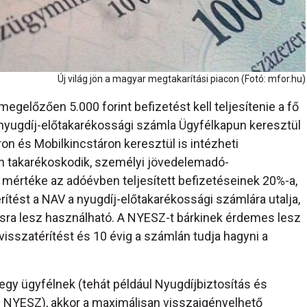
Új világ jön a magyar megtakarítási piacon (Fotó: mfor.hu)
gelőzően 5.000 forint befizetést kell teljesítenie a fő
 nyugdíj-előtakarékossági számla Ügyfélkapun keresztül
on és Mobilkincstáron keresztül is intézheti
on takarékoskodik, személyi jövedelemadó-
k mértéke az adóévben teljesített befizetéseinek 20%-a,
ítést a NAV a nyugdíj-előtakarékossági számlára utalja,
ásra lesz használható. A NYESZ-t bárkinek érdemes lesz
-visszatérítést és 10 évig a számlán tudja hagyni a
egy ügyfélnek (tehát például Nyugdíjbiztosítás és
 NYESZ), akkor a maximálisan visszaigényelhető