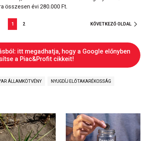
a összesen évi 280.000 Ft.
1
2
KÖVETKEZŐ OLDAL
ásból: itt megadhatja, hogy a Google előnyben
ítse a Piac&Profit cikkeit!
AR ÁLLAMKÖTVÉNY
NYUGDÍJ ELŐTAKARÉKOSSÁG