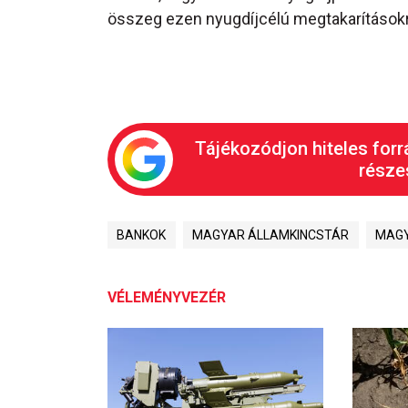
összeg ezen nyugdíjcélú megtakarításokr
Tájékozódjon hiteles forr
részes
BANKOK
MAGYAR ÁLLAMKINCSTÁR
MAGY
VÉLEMÉNYVEZÉR