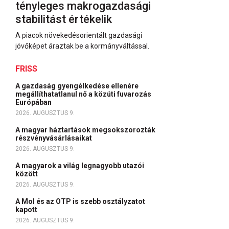
tényleges makrogazdasági
stabilitást értékelik
A piacok növekedésorientált gazdasági
jövőképet áraztak be a kormányváltással.
FRISS
A gazdaság gyengélkedése ellenére
megállíthatatlanul nő a közúti fuvarozás
Európában
2026. AUGUSZTUS 9.
A magyar háztartások megsokszorozták
részvényvásárlásaikat
2026. AUGUSZTUS 9.
A magyarok a világ legnagyobb utazói
között
2026. AUGUSZTUS 9.
A Mol és az OTP is szebb osztályzatot
kapott
2026. AUGUSZTUS 9.