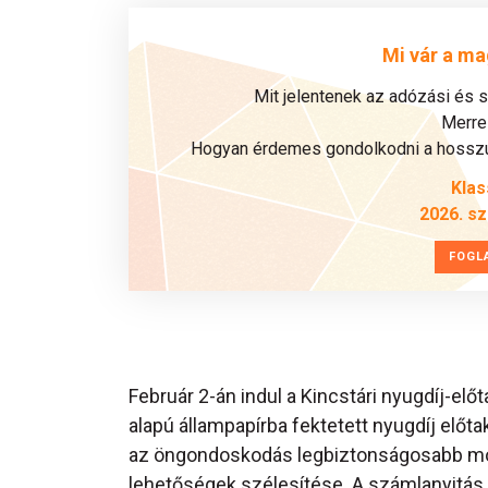
Mi vár a ma
Mit jelentenek az adózási és 
Merre 
Hogyan érdemes gondolkodni a hosszú 
Klas
2026. s
FOGL
Február 2-án indul a Kincstári nyugdíj-el
alapú állampapírba fektetett nyugdíj elő
az öngondoskodás legbiztonságosabb mód
lehetőségek szélesítése. A számlanyitás 