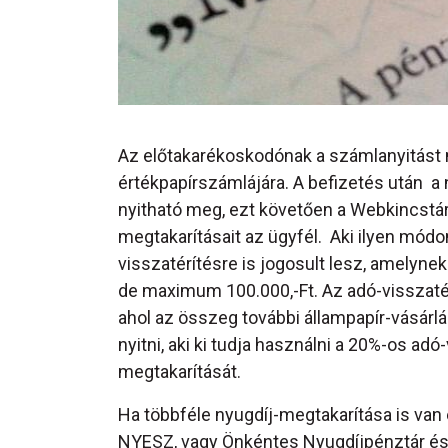
Az előtakarékoskodónak a számlanyitást me
értékpapírszámlájára. A befizetés után a
nyitható meg, ezt követően a Webkincstár
megtakarításait az ügyfél. Aki ilyen mód
visszatérítésre is jogosult lesz, amelyne
de maximum 100.000,-Ft. Az adó-visszatér
ahol az összeg további állampapír-vásárl
nyitni, aki ki tudja használni a 20%-os adó
megtakarítását.
Ha többféle nyugdíj-megtakarítása is van 
NYESZ, vagy Önkéntes Nyugdíjpénztár és