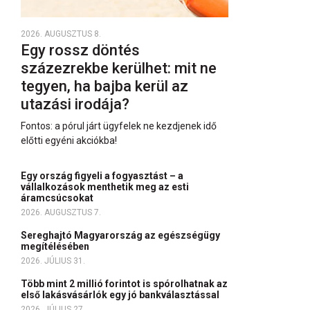
2026. AUGUSZTUS 8.
Egy rossz döntés
százezrekbe kerülhet: mit ne
tegyen, ha bajba kerül az
utazási irodája?
Fontos: a pórul járt ügyfelek ne kezdjenek idő
előtti egyéni akciókba!
Egy ország figyeli a fogyasztást – a
vállalkozások menthetik meg az esti
áramcsúcsokat
2026. AUGUSZTUS 7.
Sereghajtó Magyarország az egészségügy
megítélésében
2026. JÚLIUS 31.
Több mint 2 millió forintot is spórolhatnak az
első lakásvásárlók egy jó bankválasztással
2026. JÚLIUS 27.