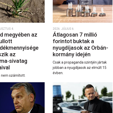
USZTUS 4.
2026. JÚLIUS 6.
d megyében az
Átlagosan 7 millió
ullott
forintot buktak a
dékmennyisége
nyugdíjasok az Orbán-
szik az
kormány idején
ma‑sivatag
Csak a propaganda szintjén jártak
ival
jobban a nyugdíjasok az elmúlt 15
évben.
i nem számított.