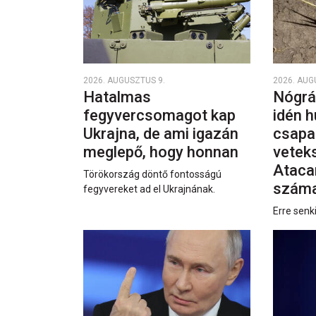
2026. AUGUSZTUS 9.
2026. AUG
Hatalmas
Nógrá
fegyvercsomagot kap
idén h
Ukrajna, de ami igazán
csapa
meglepő, hogy honnan
vetek
Ataca
Törökország döntő fontosságú
száma
fegyvereket ad el Ukrajnának.
Erre senk