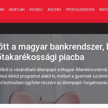
INK
INGATLAN
NYUGDÍJ
ADÓZÁS
PROFI ELEMZÉSEK
ÁRFO
őtt a magyar bankrendszer, 
lőtakarékossági piacba
élból is vásárolható állampapír a Magyar Államkincstárnál
tési életút programot alakít ki, mellyel a gyermek szület
ud biztosítani ügyfelei részére az állampapír-forgalmazás 