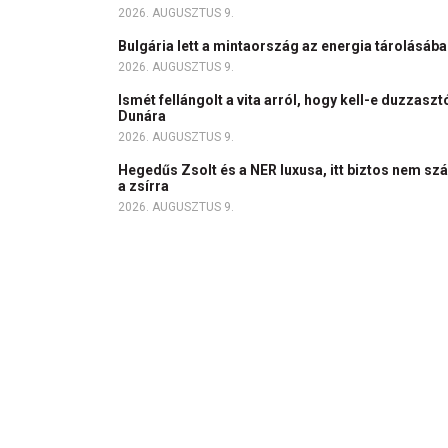
2026. AUGUSZTUS 9.
Bulgária lett a mintaország az energia tárolásáb
2026. AUGUSZTUS 9.
Ismét fellángolt a vita arról, hogy kell-e duzzasz
Dunára
2026. AUGUSZTUS 9.
Hegedűs Zsolt és a NER luxusa, itt biztos nem szál
a zsírra
2026. AUGUSZTUS 9.