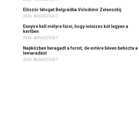
Először látogat Belgrádba Volodimir Zelenszkij
2026. AUGUSZTUS 7.
Ennyire kell mélyre fúrni, hogy ivóvizes kút legyen a
kertben
2026. AUGUSZTUS 7.
Napközben beragadt a forint, de estére bőven behozta a
lemaradást
2026. AUGUSZTUS 7.