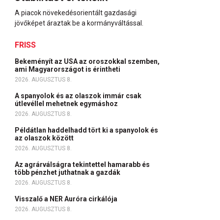
A piacok növekedésorientált gazdasági
jövőképet áraztak be a kormányváltással.
FRISS
Bekeményít az USA az oroszokkal szemben,
ami Magyarországot is érintheti
2026. AUGUSZTUS 8.
A spanyolok és az olaszok immár csak
útlevéllel mehetnek egymáshoz
2026. AUGUSZTUS 8.
Példátlan haddelhadd tört ki a spanyolok és
az olaszok között
2026. AUGUSZTUS 8.
Az agrárválságra tekintettel hamarabb és
több pénzhet juthatnak a gazdák
2026. AUGUSZTUS 8.
Visszalő a NER Auróra cirkálója
2026. AUGUSZTUS 8.