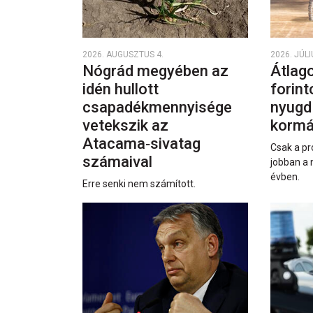
2026. AUGUSZTUS 4.
2026. JÚLI
Nógrád megyében az
Átlago
idén hullott
forint
csapadékmennyisége
nyugd
vetekszik az
kormá
Atacama‑sivatag
Csak a pr
számaival
jobban a 
évben.
Erre senki nem számított.