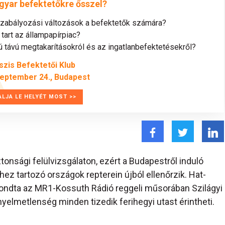
gyar befektetőkre ősszel?
szabályozási változások a befektetők számára?
tart az állampapírpiac?
távú megtakarításokról és az ingatlanbefektetésekről?
szis Befektetői Klub
zeptember 24., Budapest
ALJA LE HELYÉT MOST >>
onsági felülvizsgálaton, ezért a Budapestről induló
ez tartozó országok repterein újból ellenőrzik. Hat-
- mondta az MR1-Kossuth Rádió reggeli műsorában Szilágyi
nyelmetlenség minden tizedik ferihegyi utast érintheti.