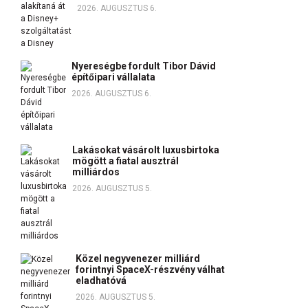
2026. AUGUSZTUS 6.
Nyereségbe fordult Tibor Dávid
építőipari vállalata
2026. AUGUSZTUS 6.
Lakásokat vásárolt luxusbirtoka
mögött a fiatal ausztrál
milliárdos
2026. AUGUSZTUS 5.
Közel negyvenezer milliárd
forintnyi SpaceX-részvény válhat
eladhatóvá
2026. AUGUSZTUS 5.