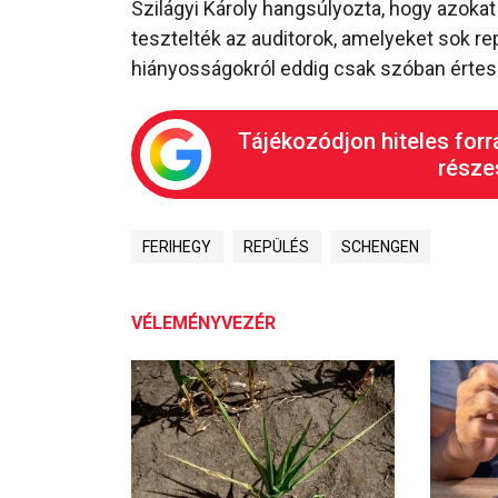
Szilágyi Károly hangsúlyozta, hogy azokat 
tesztelték az auditorok, amelyeket sok re
hiányosságokról eddig csak szóban értesü
Tájékozódjon hiteles forr
részes
FERIHEGY
REPÜLÉS
SCHENGEN
VÉLEMÉNYVEZÉR