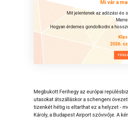
Mi vár a ma
Mit jelentenek az adózási és 
Merre 
Hogyan érdemes gondolkodni a hosszú 
Klas
2026. s
FOGL
Megbukott Ferihegy az európai repülésbizt
utasokat átszálláskor a schengeni övezeth
tizenkét hétig is eltarthat ez a helyzet 
Károly, a Budapest Airport szóvivője. A ké