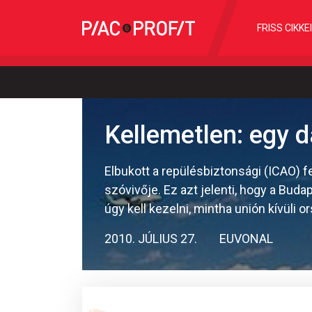
FRISS CIKKE
Kellemetlen: egy d
Elbukott a repülésbiztonsági (ICAO) fe
szóvivője. Ez azt jelenti, hogy a Bud
úgy kell kezelni, mintha unión kívüli o
2010. JÚLIUS 27.
EUVONAL