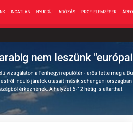
INK
INGATLAN
NYUGDÍJ
ADÓZÁS
PROFI ELEMZÉSEK
ÁRFO
arabig nem leszünk "európai
lülvizsgálaton a Ferihegyi repülőtér - erősítette meg a Bu
apestről induló járatok utasait másik schengeni országban
rszágból érkeznének. A helyzet 6-12 hétig is eltarthat.