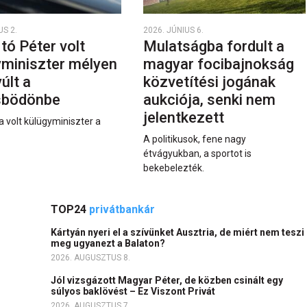
US 2.
2026. JÚNIUS 6.
rtó Péter volt
Mulatságba fordult a
yminiszter mélyen
magyar focibajnokság
últ a
közvetítési jogának
sbödönbe
aukciója, senki nem
jelentkezett
a volt külügyminiszter a
A politikusok, fene nagy
étvágyukban, a sportot is
bekebelezték.
TOP24
privátbankár
Kártyán nyeri el a szívünket Ausztria, de miért nem teszi
meg ugyanezt a Balaton?
2026. AUGUSZTUS 8.
Jól vizsgázott Magyar Péter, de közben csinált egy
súlyos baklövést – Ez Viszont Privát
2026. AUGUSZTUS 7.