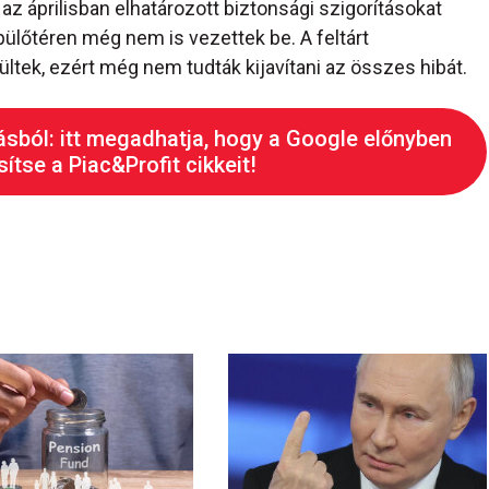
az áprilisban elhatározott biztonsági szigorításokat
pülőtéren még nem is vezettek be. A feltárt
ltek, ezért még nem tudták kijavítani az összes hibát.
ásból: itt megadhatja, hogy a Google előnyben
ítse a Piac&Profit cikkeit!