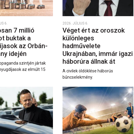
US 6.
2026. JÚLIUS 6.
san 7 millió
Véget ért az oroszok
ot buktak a
különleges
íjasok az Orbán-
hadművelete
ny idején
Ukrajnában, immár igazi
háborúra állnak át
opaganda szintjén jártak
nyugdíjasok az elmúlt 15
A civilek öldöklése háborús
bűncselekmény.