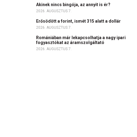
Akinek nincs bingója, az annyit is ér?
2026. AUGUSZTUS 7.
Erősödött a forint, ismét 315 alatt a dollár
2026. AUGUSZTUS 7.
Romániában már lekapcsolhatja a nagy ipari
fogyasztókat az áramszolgáltató
2026. AUGUSZTUS 7.