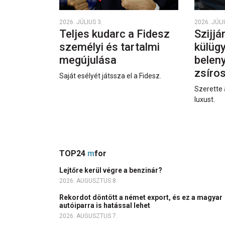
2026. JÚLIUS 3.
2026. JÚLI
Teljes kudarc a Fidesz
Szijjá
személyi és tartalmi
külüg
megújulása
beleny
zsíro
Saját esélyét játssza el a Fidesz.
Szerette 
luxust.
TOP24
m
for
Lejtőre kerül végre a benzinár?
2026. AUGUSZTUS 8.
Rekordot döntött a német export, és ez a magyar
autóiparra is hatással lehet
2026. AUGUSZTUS 7.