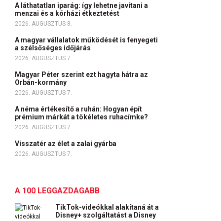
A láthatatlan iparág: így lehetne javítani a
menzai és a kórházi étkeztetést
2026. AUGUSZTUS 8.
A magyar vállalatok működését is fenyegeti
a szélsőséges időjárás
2026. AUGUSZTUS 7.
Magyar Péter szerint ezt hagyta hátra az
Orbán-kormány
2026. AUGUSZTUS 7.
A néma értékesítő a ruhán: Hogyan épít
prémium márkát a tökéletes ruhacímke?
2026. AUGUSZTUS 7.
Visszatér az élet a zalai gyárba
2026. AUGUSZTUS 7.
A 100 LEGGAZDAGABB
TikTok-videókkal alakítaná át a
Disney+ szolgáltatást a Disney