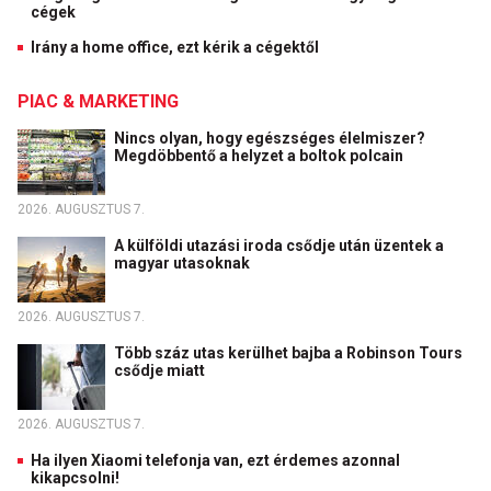
cégek
Irány a home office, ezt kérik a cégektől
PIAC & MARKETING
Nincs olyan, hogy egészséges élelmiszer?
Megdöbbentő a helyzet a boltok polcain
2026. AUGUSZTUS 7.
A külföldi utazási iroda csődje után üzentek a
magyar utasoknak
2026. AUGUSZTUS 7.
Több száz utas kerülhet bajba a Robinson Tours
csődje miatt
2026. AUGUSZTUS 7.
Ha ilyen Xiaomi telefonja van, ezt érdemes azonnal
kikapcsolni!