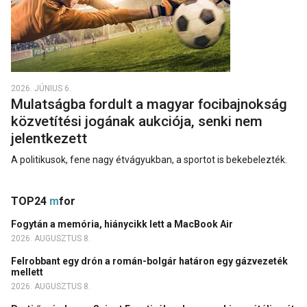
2026. JÚNIUS 6.
Mulatságba fordult a magyar focibajnokság
közvetítési jogának aukciója, senki nem
jelentkezett
A politikusok, fene nagy étvágyukban, a sportot is bekebelezték.
TOP24
m
for
Fogytán a memória, hiánycikk lett a MacBook Air
2026. AUGUSZTUS 8.
Felrobbant egy drón a román-bolgár határon egy gázvezeték
mellett
2026. AUGUSZTUS 8.