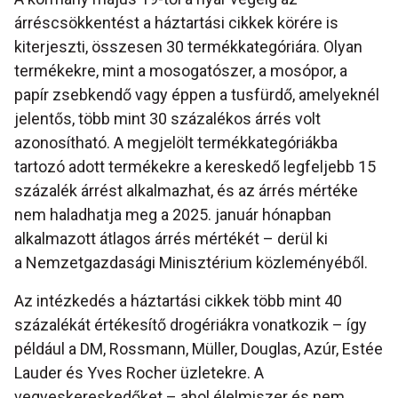
árréscsökkentést a háztartási cikkek körére is
kiterjeszti, összesen 30 termékkategóriára. Olyan
termékekre, mint a mosogatószer, a mosópor, a
papír zsebkendő vagy éppen a tusfürdő, amelyeknél
jelentős, több mint 30 százalékos árrés volt
azonosítható. A megjelölt termékkategóriákba
tartozó adott termékekre a kereskedő legfeljebb 15
százalék árrést alkalmazhat, és az árrés mértéke
nem haladhatja meg a 2025. január hónapban
alkalmazott átlagos árrés mértékét – derül ki
a Nemzetgazdasági Minisztérium közleményéből.
Az intézkedés a háztartási cikkek több mint 40
százalékát értékesítő drogériákra vonatkozik – így
például a DM, Rossmann, Müller, Douglas, Azúr, Estée
Lauder és Yves Rocher üzletekre. A
vegyeskereskedőket – ahol élelmiszer és nem