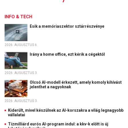
INFO & TECH
Esik a memóriaszektor sztárrészvénye
2026. AUGUSZTUS 6.
Irány a home office, ezt kérik a cégektől
2026. AUGUSZTUS 3.
Olcsó AI-modell érkezett, amely komoly kihívást
jelenthet a nagyoknak
2026. AUGUSZTUS 3.
Kiderült, mivel készülnek az AI-korszakra a világ legnagyobb
vállalatai
Tízmilliárd eurós AI-program indul: a kkv-k előtt is új