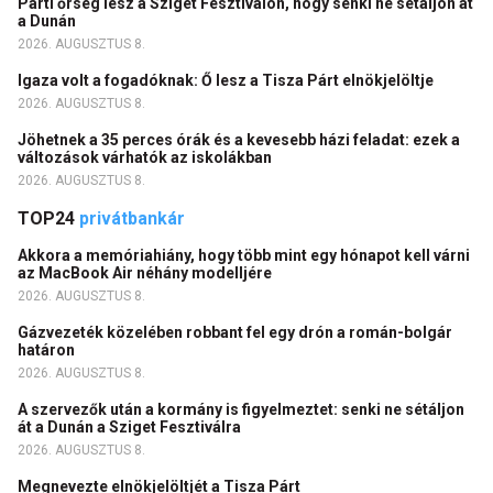
Parti őrség lesz a Sziget Fesztiválon, hogy senki ne sétáljon át
a Dunán
2026. AUGUSZTUS 8.
Igaza volt a fogadóknak: Ő lesz a Tisza Párt elnökjelöltje
2026. AUGUSZTUS 8.
Jöhetnek a 35 perces órák és a kevesebb házi feladat: ezek a
változások várhatók az iskolákban
2026. AUGUSZTUS 8.
TOP24
privátbankár
Akkora a memóriahiány, hogy több mint egy hónapot kell várni
az MacBook Air néhány modelljére
2026. AUGUSZTUS 8.
Gázvezeték közelében robbant fel egy drón a román-bolgár
határon
2026. AUGUSZTUS 8.
A szervezők után a kormány is figyelmeztet: senki ne sétáljon
át a Dunán a Sziget Fesztiválra
2026. AUGUSZTUS 8.
Megnevezte elnökjelöltjét a Tisza Párt