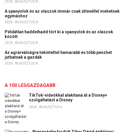
2026. AUGUSZTUS 8.
A spanyolok és az olaszok immár csak útlevéllel mehetnek
egymáshoz
2026. AUGUSZTUS 8.
Példátlan haddelhadd tört ki a spanyolok és az olaszok
között
2026. AUGUSZTUS 8.
Az agrárválságra tekintettel hamarabb és több pénzhet
juthatnak a gazdák
2026. AUGUSZTUS 8.
A 100 LEGGAZDAGABB
TikTok-videókkal alakítaná át a Disney+
szolgáltatást a Disney
2026. AUGUSZTUS 6.
Nyereségbe fordult Tibor Dávid építőipari