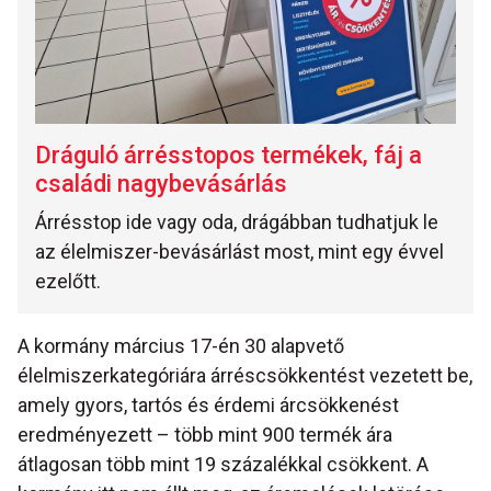
Dráguló árrésstopos termékek, fáj a
családi nagybevásárlás
Árrésstop ide vagy oda, drágábban tudhatjuk le
az élelmiszer-bevásárlást most, mint egy évvel
ezelőtt.
A kormány március 17-én 30 alapvető
élelmiszerkategóriára árréscsökkentést vezetett be,
amely gyors, tartós és érdemi árcsökkenést
eredményezett – több mint 900 termék ára
átlagosan több mint 19 százalékkal csökkent. A