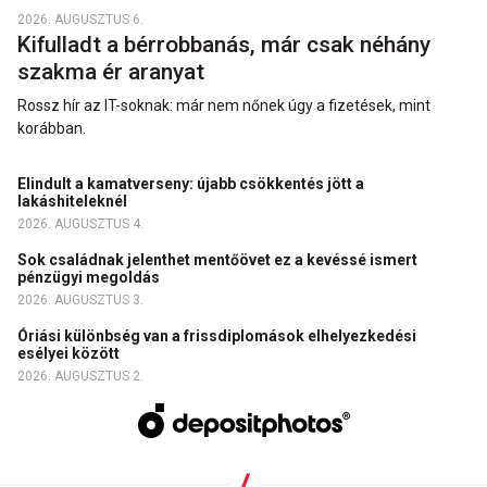
2026. AUGUSZTUS 6.
Kifulladt a bérrobbanás, már csak néhány
szakma ér aranyat
Rossz hír az IT-soknak: már nem nőnek úgy a fizetések, mint
korábban.
Elindult a kamatverseny: újabb csökkentés jött a
lakáshiteleknél
2026. AUGUSZTUS 4.
Sok családnak jelenthet mentőövet ez a kevéssé ismert
pénzügyi megoldás
2026. AUGUSZTUS 3.
Óriási különbség van a frissdiplomások elhelyezkedési
esélyei között
2026. AUGUSZTUS 2.