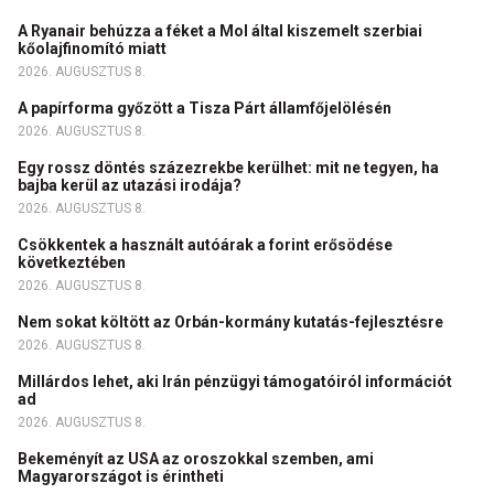
A Ryanair behúzza a féket a Mol által kiszemelt szerbiai
kőolajfinomító miatt
2026. AUGUSZTUS 8.
A papírforma győzött a Tisza Párt államfőjelölésén
2026. AUGUSZTUS 8.
Egy rossz döntés százezrekbe kerülhet: mit ne tegyen, ha
bajba kerül az utazási irodája?
2026. AUGUSZTUS 8.
Csökkentek a használt autóárak a forint erősödése
következtében
2026. AUGUSZTUS 8.
Nem sokat költött az Orbán-kormány kutatás-fejlesztésre
2026. AUGUSZTUS 8.
Millárdos lehet, aki Irán pénzügyi támogatóiról információt
ad
2026. AUGUSZTUS 8.
Bekeményít az USA az oroszokkal szemben, ami
Magyarországot is érintheti