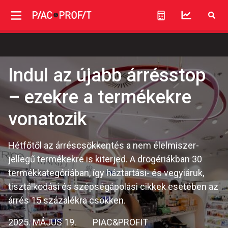
Indul az újabb árrésstop
– ezekre a termékekre
vonatozik
Hétfőtől az árréscsökkentés a nem élelmiszer-
jellegű termékekre is kiterjed. A drogériákban 30
termékkategóriában, így háztartási- és vegyiáruk,
tisztálkodási és szépségápolási cikkek esetében az
árrés 15 százalékra csökken.
2025. MÁJUS 19.
PIAC&PROFIT