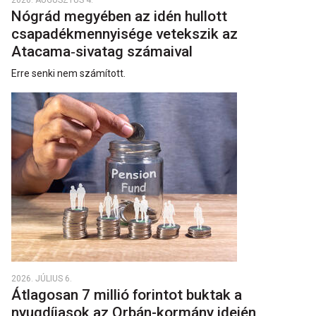
2026. AUGUSZTUS 4.
Nógrád megyében az idén hullott
csapadékmennyisége vetekszik az
Atacama‑sivatag számaival
Erre senki nem számított.
2026. JÚLIUS 6.
Átlagosan 7 millió forintot buktak a
nyugdíjasok az Orbán-kormány idején