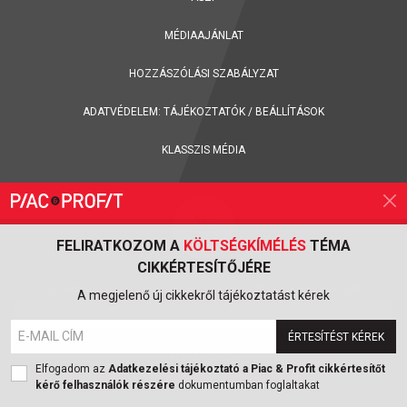
MÉDIAAJÁNLAT
HOZZÁSZÓLÁSI SZABÁLYZAT
ADATVÉDELEM:
TÁJÉKOZTATÓK
/
BEÁLLÍTÁSOK
KLASSZIS MÉDIA
FELIRATKOZOM A
KÖLTSÉGKÍMÉLÉS
TÉMA
CIKKÉRTESÍTŐJÉRE
FELIRATKOZÁS A PIAC & PROFIT ONLINE MAGAZIN HÍRLEVELÉRE
A megjelenő új cikkekről tájékoztatást kérek
ÉRTESÍTÉST KÉREK
FELIRATKOZOM
Elfogadom az
Adatkezelési tájékoztató a Piac & Profit cikkértesítőt
kérő felhasználók részére
dokumentumban foglaltakat