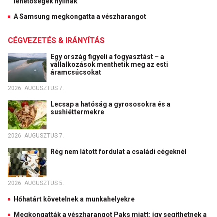
lehetőségek nyílnak
A Samsung megkongatta a vészharangot
CÉGVEZETÉS & IRÁNYÍTÁS
Egy ország figyeli a fogyasztást – a
vállalkozások menthetik meg az esti
áramcsúcsokat
2026. AUGUSZTUS 7.
Lecsap a hatóság a gyrososokra és a
sushiéttermekre
2026. AUGUSZTUS 7.
Rég nem látott fordulat a családi cégeknél
2026. AUGUSZTUS 5.
Hőhatárt követelnek a munkahelyekre
Megkongatták a vészharangot Paks miatt: így segíthetnek a