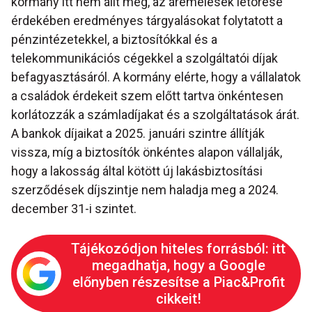
kormány itt nem állt meg, az áremelések letörése
érdekében eredményes tárgyalásokat folytatott a
pénzintézetekkel, a biztosítókkal és a
telekommunikációs cégekkel a szolgáltatói díjak
befagyasztásáról. A kormány elérte, hogy a vállalatok
a családok érdekeit szem előtt tartva önkéntesen
korlátozzák a számladíjakat és a szolgáltatások árát.
A bankok díjaikat a 2025. januári szintre állítják
vissza, míg a biztosítók önkéntes alapon vállalják,
hogy a lakosság által kötött új lakásbiztosítási
szerződések díjszintje nem haladja meg a 2024.
december 31-i szintet.
Tájékozódjon hiteles forrásból: itt
megadhatja, hogy a Google
előnyben részesítse a Piac&Profit
cikkeit!