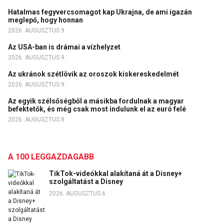
Hatalmas fegyvercsomagot kap Ukrajna, de ami igazán
meglepő, hogy honnan
2026. AUGUSZTUS 9.
Az USA-ban is drámai a vízhelyzet
2026. AUGUSZTUS 9.
Az ukránok szétlövik az oroszok kiskereskedelmét
2026. AUGUSZTUS 9.
Az egyik szélsőségből a másikba fordulnak a magyar
befektetők, és még csak most indulunk el az euró felé
2026. AUGUSZTUS 8.
A 100 LEGGAZDAGABB
TikTok-videókkal alakítaná át a Disney+
szolgáltatást a Disney
2026. AUGUSZTUS 6.