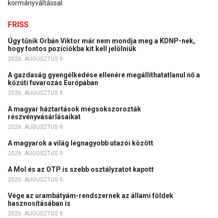
kormányváltással.
FRISS
Úgy tűnik Orbán Viktor már nem mondja meg a KDNP-nek,
hogy fontos pozíciókba kit kell jelölniük
2026. AUGUSZTUS 9.
A gazdaság gyengélkedése ellenére megállíthatatlanul nő a
közúti fuvarozás Európában
2026. AUGUSZTUS 9.
A magyar háztartások megsokszorozták
részvényvásárlásaikat
2026. AUGUSZTUS 9.
A magyarok a világ legnagyobb utazói között
2026. AUGUSZTUS 9.
A Mol és az OTP is szebb osztályzatot kapott
2026. AUGUSZTUS 9.
Vége az urambátyám-rendszernek az állami földek
hasznosításában is
2026. AUGUSZTUS 9.