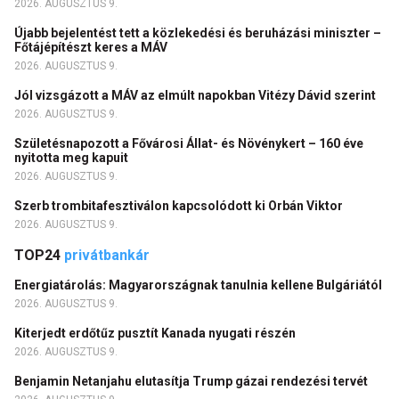
2026. AUGUSZTUS 9.
Újabb bejelentést tett a közlekedési és beruházási miniszter –
Főtájépítészt keres a MÁV
2026. AUGUSZTUS 9.
Jól vizsgázott a MÁV az elmúlt napokban Vitézy Dávid szerint
2026. AUGUSZTUS 9.
Születésnapozott a Fővárosi Állat- és Növénykert – 160 éve
nyitotta meg kapuit
2026. AUGUSZTUS 9.
Szerb trombitafesztiválon kapcsolódott ki Orbán Viktor
2026. AUGUSZTUS 9.
TOP24
privátbankár
Energiatárolás: Magyarországnak tanulnia kellene Bulgáriától
2026. AUGUSZTUS 9.
Kiterjedt erdőtűz pusztít Kanada nyugati részén
2026. AUGUSZTUS 9.
Benjamin Netanjahu elutasítja Trump gázai rendezési tervét