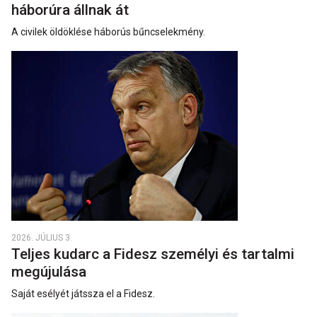
háborúra állnak át
A civilek öldöklése háborús bűncselekmény.
2026. JÚLIUS 3.
Teljes kudarc a Fidesz személyi és tartalmi
megújulása
Saját esélyét játssza el a Fidesz.