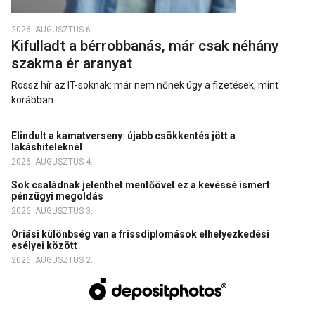
2026. AUGUSZTUS 6.
Kifulladt a bérrobbanás, már csak néhány
szakma ér aranyat
Rossz hír az IT-soknak: már nem nőnek úgy a fizetések, mint
korábban.
Elindult a kamatverseny: újabb csökkentés jött a
lakáshiteleknél
2026. AUGUSZTUS 4.
Sok családnak jelenthet mentőövet ez a kevéssé ismert
pénzügyi megoldás
2026. AUGUSZTUS 3.
Óriási különbség van a frissdiplomások elhelyezkedési
esélyei között
2026. AUGUSZTUS 2.