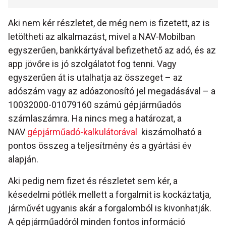
Aki nem kér részletet, de még nem is fizetett, az is
letöltheti az alkalmazást, mivel a NAV-Mobilban
egyszerűen, bankkártyával befizethető az adó, és az
app jövőre is jó szolgálatot fog tenni. Vagy
egyszerűen át is utalhatja az összeget – az
adószám vagy az adóazonosító jel megadásával – a
10032000-01079160 számú gépjárműadós
számlaszámra. Ha nincs meg a határozat, a
NAV
gépjárműadó-kalkulátorával
kiszámolható a
pontos összeg a teljesítmény és a gyártási év
alapján.
Aki pedig nem fizet és részletet sem kér, a
késedelmi pótlék mellett a forgalmit is kockáztatja,
járművét ugyanis akár a forgalomból is kivonhatják.
A gépjárműadóról minden fontos információ