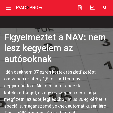
Figyelmeztet a NAV: nem
lesz kegyelem az
autósoknak
Idén csaknem 37 ezren kértek részletfizetést
összesen mintegy 1,5 milliárd forintnyi
gépjárműadóra. Aki még nem rendezte
kötelezettségét, és egy összegben nem tudja
megfizetni az adót, legkésőbb június 30-ig kérheti a
speciális, magánszemélyeknek automatikusan járó
5 havi pótlékmentes részletfizetést.