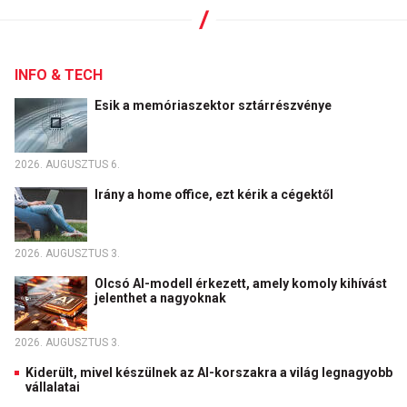
INFO & TECH
Esik a memóriaszektor sztárrészvénye
2026. AUGUSZTUS 6.
Irány a home office, ezt kérik a cégektől
2026. AUGUSZTUS 3.
Olcsó AI-modell érkezett, amely komoly kihívást
jelenthet a nagyoknak
2026. AUGUSZTUS 3.
Kiderült, mivel készülnek az AI-korszakra a világ legnagyobb
vállalatai