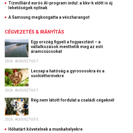
Tízmilliárd eurós AI-program indul: a kkv-k előtt is új
lehetőségek nyílnak
A Samsung megkongatta a vészharangot
CÉGVEZETÉS & IRÁNYÍTÁS
Egy ország figyeli a fogyasztást – a
vállalkozások menthetik meg az esti
áramcsúcsokat
2026. AUGUSZTUS 7.
Lecsap a hatóság a gyrososokra és a
sushiéttermekre
2026. AUGUSZTUS 7.
Rég nem látott fordulat a családi cégeknél
2026. AUGUSZTUS 5.
Hőhatárt követelnek a munkahelyekre