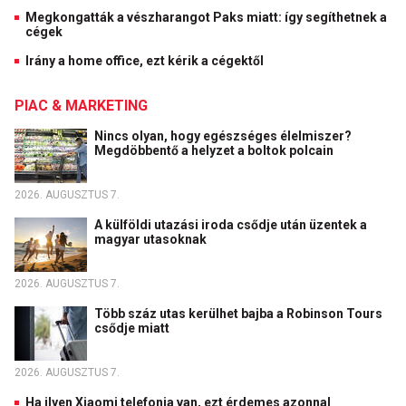
Megkongatták a vészharangot Paks miatt: így segíthetnek a
cégek
Irány a home office, ezt kérik a cégektől
PIAC & MARKETING
Nincs olyan, hogy egészséges élelmiszer?
Megdöbbentő a helyzet a boltok polcain
2026. AUGUSZTUS 7.
A külföldi utazási iroda csődje után üzentek a
magyar utasoknak
2026. AUGUSZTUS 7.
Több száz utas kerülhet bajba a Robinson Tours
csődje miatt
2026. AUGUSZTUS 7.
Ha ilyen Xiaomi telefonja van, ezt érdemes azonnal