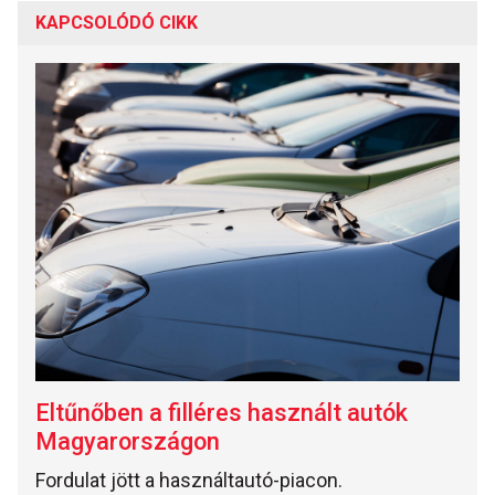
KAPCSOLÓDÓ CIKK
Eltűnőben a filléres használt autók
Magyarországon
Fordulat jött a használtautó-piacon.