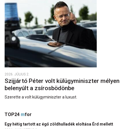
2026. JÚLIUS 2.
Szijjártó Péter volt külügyminiszter mélyen
belenyúlt a zsírosbödönbe
Szerette a volt külügyminiszter a luxust.
TOP24
m
for
Egy hétig tartott az égő zöldhulladék eloltása Érd mellett