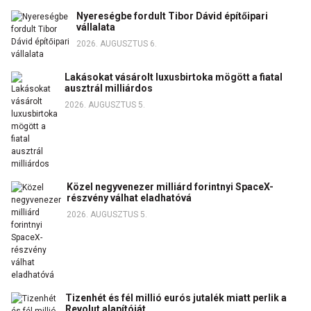
Nyereségbe fordult Tibor Dávid építőipari
vállalata
2026. AUGUSZTUS 6.
Lakásokat vásárolt luxusbirtoka mögött a fiatal
ausztrál milliárdos
2026. AUGUSZTUS 5.
Közel negyvenezer milliárd forintnyi SpaceX-
részvény válhat eladhatóvá
2026. AUGUSZTUS 5.
Tizenhét és fél millió eurós jutalék miatt perlik a
Revolut alapítóját