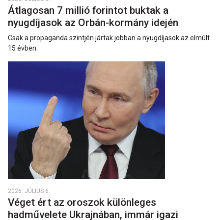
Átlagosan 7 millió forintot buktak a
nyugdíjasok az Orbán-kormány idején
Csak a propaganda szintjén jártak jobban a nyugdíjasok az elmúlt
15 évben.
2026. JÚLIUS 6.
Véget ért az oroszok különleges
hadművelete Ukrajnában, immár igazi