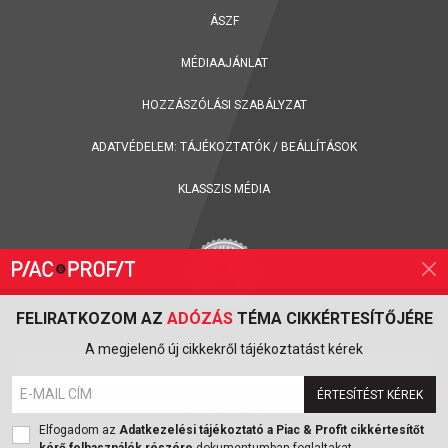
ÁSZF
MÉDIAAJÁNLAT
HOZZÁSZÓLÁSI SZABÁLYZAT
ADATVÉDELEM:
TÁJÉKOZTATÓK
/
BEÁLLÍTÁSOK
KLASSZIS MÉDIA
FELIRATKOZOM AZ
ADÓZÁS
TÉMA CIKKÉRTESÍTŐJÉRE
FELIRATKOZÁS A PIAC & PROFIT ONLINE MAGAZIN HÍRLEVELÉRE
A megjelenő új cikkekről tájékoztatást kérek
ÉRTESÍTÉST KÉREK
FELIRATKOZOM
Elfogadom az
Adatkezelési tájékoztató a Piac & Profit cikkértesítőt