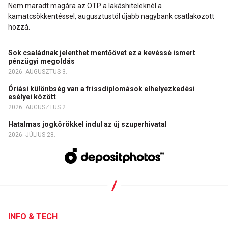
Nem maradt magára az OTP a lakáshiteleknél a
kamatcsökkentéssel, augusztustól újabb nagybank csatlakozott
hozzá.
Sok családnak jelenthet mentőövet ez a kevéssé ismert
pénzügyi megoldás
2026. AUGUSZTUS 3.
Óriási különbség van a frissdiplomások elhelyezkedési
esélyei között
2026. AUGUSZTUS 2.
Hatalmas jogkörökkel indul az új szuperhivatal
2026. JÚLIUS 28.
INFO & TECH