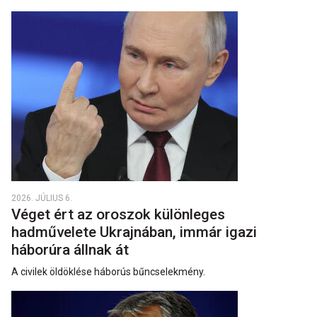
2026. JÚLIUS 6.
Véget ért az oroszok különleges
hadművelete Ukrajnában, immár igazi
háborúra állnak át
A civilek öldöklése háborús bűncselekmény.