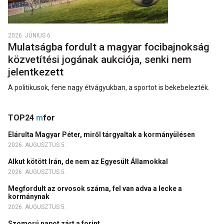
2026. JÚNIUS 6.
Mulatságba fordult a magyar focibajnokság
közvetítési jogának aukciója, senki nem
jelentkezett
A politikusok, fene nagy étvágyukban, a sportot is bekebelezték.
TOP24
m
for
Elárulta Magyar Péter, miről tárgyaltak a kormányülésen
2026. AUGUSZTUS 5.
Alkut kötött Irán, de nem az Egyesült Államokkal
2026. AUGUSZTUS 5.
Megfordult az orvosok száma, fel van adva a lecke a
kormánynak
2026. AUGUSZTUS 5.
Szomorú napot zárt a forint