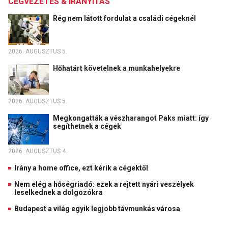
CÉGVEZETÉS & IRÁNYÍTÁS
Rég nem látott fordulat a családi cégeknél
2026. AUGUSZTUS 5.
Hőhatárt követelnek a munkahelyekre
2026. AUGUSZTUS 5.
Megkongatták a vészharangot Paks miatt: így
segíthetnek a cégek
2026. AUGUSZTUS 4.
Irány a home office, ezt kérik a cégektől
Nem elég a hőségriadó: ezek a rejtett nyári veszélyek
leselkednek a dolgozókra
Budapest a világ egyik legjobb távmunkás városa