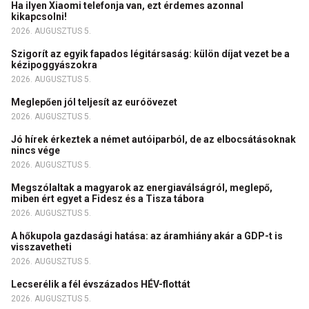
Ha ilyen Xiaomi telefonja van, ezt érdemes azonnal
kikapcsolni!
2026. AUGUSZTUS 5.
Szigorít az egyik fapados légitársaság: külön díjat vezet be a
kézipoggyászokra
2026. AUGUSZTUS 5.
Meglepően jól teljesít az euróövezet
2026. AUGUSZTUS 5.
Jó hírek érkeztek a német autóiparból, de az elbocsátásoknak
nincs vége
2026. AUGUSZTUS 5.
Megszólaltak a magyarok az energiaválságról, meglepő,
miben ért egyet a Fidesz és a Tisza tábora
2026. AUGUSZTUS 5.
A hőkupola gazdasági hatása: az áramhiány akár a GDP-t is
visszavetheti
2026. AUGUSZTUS 5.
Lecserélik a fél évszázados HÉV-flottát
2026. AUGUSZTUS 5.