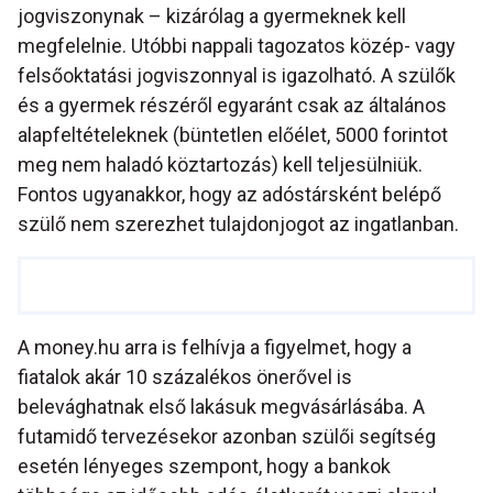
jogviszonynak – kizárólag a gyermeknek kell
megfelelnie. Utóbbi nappali tagozatos közép- vagy
felsőoktatási jogviszonnyal is igazolható. A szülők
és a gyermek részéről egyaránt csak az általános
alapfeltételeknek (büntetlen előélet, 5000 forintot
meg nem haladó köztartozás) kell teljesülniük.
Fontos ugyanakkor, hogy az adóstársként belépő
szülő nem szerezhet tulajdonjogot az ingatlanban.
A money.hu arra is felhívja a figyelmet, hogy a
fiatalok akár 10 százalékos önerővel is
belevághatnak első lakásuk megvásárlásába. A
futamidő tervezésekor azonban szülői segítség
esetén lényeges szempont, hogy a bankok