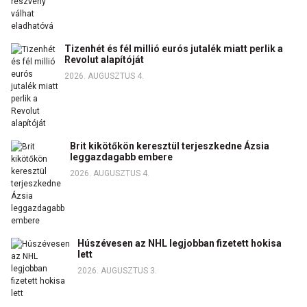
Tizenhét és fél millió eurós jutalék miatt perlik a
Revolut alapítóját
2026. AUGUSZTUS 4.
Brit kikötőkön keresztül terjeszkedne Ázsia
leggazdagabb embere
2026. AUGUSZTUS 4.
Húszévesen az NHL legjobban fizetett hokisa
lett
2026. AUGUSZTUS 3.