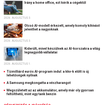
Irány a home office, ezt kérik a cégektől
2026. AUGUSZTUS 3.
Olcsó AI-modell érkezett, amely komoly kihívást
jelenthet a nagyoknak
2026. AUGUSZTUS 3.
Kiderült, mivel készülnek az AI-korszakra a világ
legnagyobb vállalatai
2026. AUGUSZTUS 1.
Tízmilliárd eurós AI-program indul: a kkv-k előtt is új
lehetőségek nyílnak
A Samsung megkongatta a vészharangot
Megszületett az az akkumulátor, amely már oly gyorsan
feltölthető, mint egy tank benzin