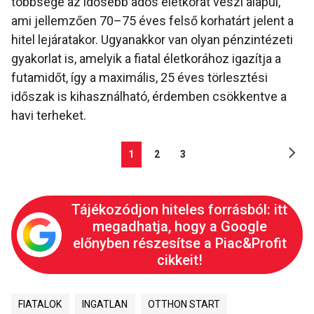
többsége az idősebb adós életkorát veszi alapul,
ami jellemzően 70–75 éves felső korhatárt jelent a
hitel lejáratakor. Ugyanakkor van olyan pénzintézeti
gyakorlat is, amelyik a fiatal életkorához igazítja a
futamidőt, így a maximális, 25 éves törlesztési
időszak is kihasználható, érdemben csökkentve a
havi terheket.
1
2
3
Tájékozódjon hiteles forrásból: itt
megadhatja, hogy a Google
előnyben részesítse a Piac&Profit
cikkeit!
FIATALOK
INGATLAN
OTTHON START