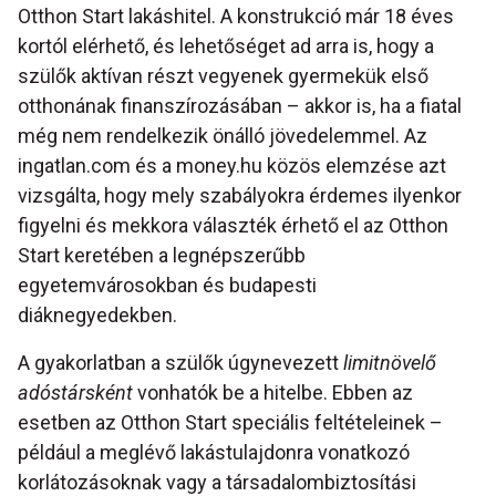
Otthon Start lakáshitel. A konstrukció már 18 éves
kortól elérhető, és lehetőséget ad arra is, hogy a
szülők aktívan részt vegyenek gyermekük első
otthonának finanszírozásában – akkor is, ha a fiatal
még nem rendelkezik önálló jövedelemmel. Az
ingatlan.com és a money.hu közös elemzése azt
vizsgálta, hogy mely szabályokra érdemes ilyenkor
figyelni és mekkora választék érhető el az Otthon
Start keretében a legnépszerűbb
egyetemvárosokban és budapesti
diáknegyedekben.
A gyakorlatban a szülők úgynevezett
limitnövelő
adóstársként
vonhatók be a hitelbe. Ebben az
esetben az Otthon Start speciális feltételeinek –
például a meglévő lakástulajdonra vonatkozó
korlátozásoknak vagy a társadalombiztosítási