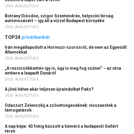
2026. AUGUSZTUS 5.
Botrány Diósdon, szigor Szentendrén, helyszíni bírság
autómosásért – így áll a vízzel Budapest környéke
2026. AUGUSZTUS 5.
TOP24
privátbankár
Irán megállapodott a Hormuzi-szorosról, de nem az Egyesült
Államokkal
2026. AUGUSZTUS 5.
„A rezsicsökkentés így is, úgy is meg fog szűnni” – az utca
embere a leapadt Dunáról
2026. AUGUSZTUS 5.
A jövő héten akár teljesen újraindulhat Paks?
2026. AUGUSZTUS 5.
Odaszúrt Zelenszkij a szövetségeseknek: visszaestek a
támogatások
2026. AUGUSZTUS 5.
A nap képe: 43 fokig kúszott a hőmérő a budapesti Gellért
téren