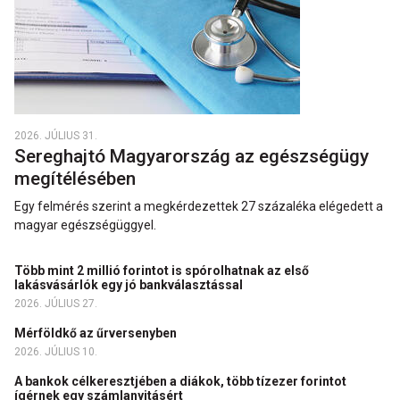
2026. JÚLIUS 31.
Sereghajtó Magyarország az egészségügy
megítélésében
Egy felmérés szerint a megkérdezettek 27 százaléka elégedett a
magyar egészségüggyel.
Több mint 2 millió forintot is spórolhatnak az első
lakásvásárlók egy jó bankválasztással
2026. JÚLIUS 27.
Mérföldkő az űrversenyben
2026. JÚLIUS 10.
A bankok célkeresztjében a diákok, több tízezer forintot
ígérnek egy számlanyitásért