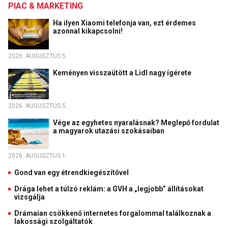
PIAC & MARKETING
Ha ilyen Xiaomi telefonja van, ezt érdemes
azonnal kikapcsolni!
2026. AUGUSZTUS 5.
Keményen visszaütött a Lidl nagy ígérete
2026. AUGUSZTUS 5.
Vége az egyhetes nyaralásnak? Meglepő fordulat
a magyarok utazási szokásaiban
2026. AUGUSZTUS 1.
Gond van egy étrendkiegészítővel
Drága lehet a túlzó reklám: a GVH a „legjobb” állításokat
vizsgálja
Drámaian csökkenő internetes forgalommal találkoznak a
lakossági szolgáltatók