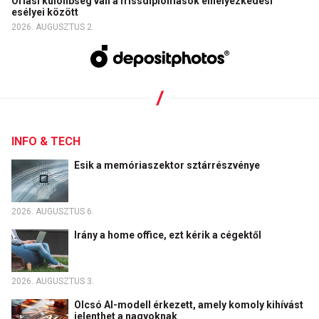
Óriási különbség van a frissdiplomások elhelyezkedési
esélyei között
2026. AUGUSZTUS 2.
INFO & TECH
Esik a memóriaszektor sztárrészvénye
2026. AUGUSZTUS 6.
Irány a home office, ezt kérik a cégektől
2026. AUGUSZTUS 3.
Olcsó AI-modell érkezett, amely komoly kihívást
jelenthet a nagyoknak