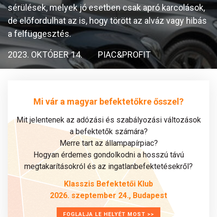
sérülések, melyek jó esetben csak apró karcolások,
de előfordulhat az is, hogy törött az alváz vagy hibás
a felfüggesztés.
2023. OKTÓBER 14.
PIAC&PROFIT
Mi vár a magyar befektetőkre ősszel?
Mit jelentenek az adózási és szabályozási változások
a befektetők számára?
Merre tart az állampapírpiac?
Hogyan érdemes gondolkodni a hosszú távú
megtakarításokról és az ingatlanbefektetésekről?
Klasszis Befektetői Klub
2026. szeptember 24., Budapest
FOGLALJA LE HELYÉT MOST >>