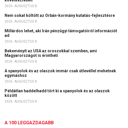
2026. AUGUSZTUS 8.
Nem sokat költött az Orbán-kormány kutatás-fejlesztésre
2026. AUGUSZTUS 8.
Millárdos lehet, aki Irán pénzügyi támogatóiról információt
ad
2026. AUGUSZTUS 8.
Bekeményít az USA az oroszokkal szemben, ami
Magyarországot is érintheti
2026. AUGUSZTUS 8.
A spanyolok és az olaszok immár csak útlevéllel mehetnek
egymáshoz
2026. AUGUSZTUS 8.
Példátlan haddelhadd tört ki a spanyolok és az olaszok
között
2026. AUGUSZTUS 8.
A 100 LEGGAZDAGABB