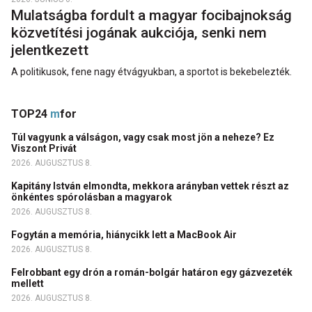
Mulatságba fordult a magyar focibajnokság
közvetítési jogának aukciója, senki nem
jelentkezett
A politikusok, fene nagy étvágyukban, a sportot is bekebelezték.
TOP24
m
for
Túl vagyunk a válságon, vagy csak most jön a neheze? Ez
Viszont Privát
2026. AUGUSZTUS 8.
Kapitány István elmondta, mekkora arányban vettek részt az
önkéntes spórolásban a magyarok
2026. AUGUSZTUS 8.
Fogytán a memória, hiánycikk lett a MacBook Air
2026. AUGUSZTUS 8.
Felrobbant egy drón a román-bolgár határon egy gázvezeték
mellett
2026. AUGUSZTUS 8.