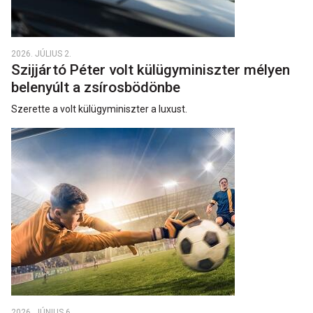
2026. JÚLIUS 2.
Szijjártó Péter volt külügyminiszter mélyen
belenyúlt a zsírosbödönbe
Szerette a volt külügyminiszter a luxust.
2026. JÚNIUS 6.