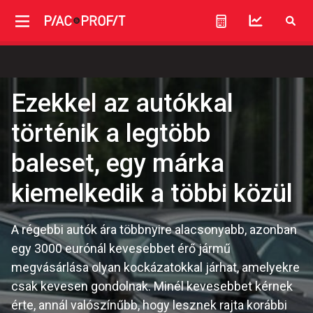
Ezekkel az autókkal
történik a legtöbb
baleset, egy márka
kiemelkedik a többi közül
A régebbi autók ára többnyire alacsonyabb, azonban
egy 3000 eurónál kevesebbet érő jármű
megvásárlása olyan kockázatokkal járhat, amelyekre
csak kevesen gondolnak. Minél kevesebbet kérnek
érte, annál valószínűbb, hogy lesznek rajta korábbi