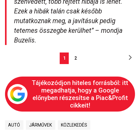
szenvedett, több rejtett hibája is lehet.
Ezek a hibák talán csak később
mutatkoznak meg, a javításuk pedig
tetemes összegbe kerülhet” – mondja
Buzelis.
1
2
Tájékozódjon hiteles forrásból: itt
megadhatja, hogy a Google
előnyben részesítse a Piac&Profit
cikkeit!
AUTÓ
JÁRMŰVEK
KÖZLEKEDÉS