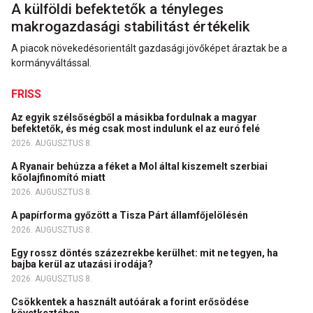
A külföldi befektetők a tényleges
makrogazdasági stabilitást értékelik
A piacok növekedésorientált gazdasági jövőképet áraztak be a
kormányváltással.
FRISS
Az egyik szélsőségből a másikba fordulnak a magyar
befektetők, és még csak most indulunk el az euró felé
2026. AUGUSZTUS 8.
A Ryanair behúzza a féket a Mol által kiszemelt szerbiai
kőolajfinomító miatt
2026. AUGUSZTUS 8.
A papírforma győzött a Tisza Párt államfőjelölésén
2026. AUGUSZTUS 8.
Egy rossz döntés százezrekbe kerülhet: mit ne tegyen, ha
bajba kerül az utazási irodája?
2026. AUGUSZTUS 8.
Csökkentek a használt autóárak a forint erősödése
következtében