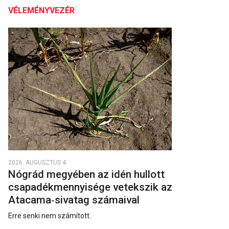
VÉLEMÉNYVEZÉR
2026. AUGUSZTUS 4.
Nógrád megyében az idén hullott
csapadékmennyisége vetekszik az
Atacama‑sivatag számaival
Erre senki nem számított.