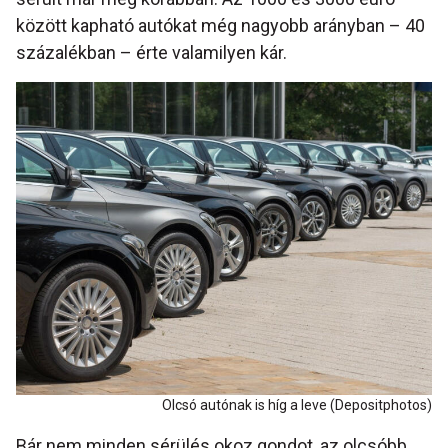
között kapható autókat még nagyobb arányban – 40
százalékban – érte valamilyen kár.
Olcsó autónak is híg a leve (Depositphotos)
Bár nem minden sérülés okoz gondot, az olcsóbb