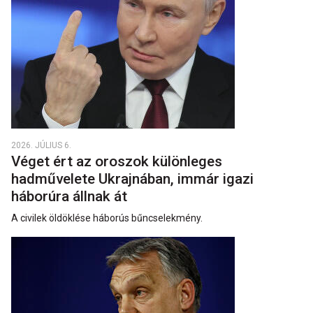
2026. JÚLIUS 6.
Véget ért az oroszok különleges
hadművelete Ukrajnában, immár igazi
háborúra állnak át
A civilek öldöklése háborús bűncselekmény.