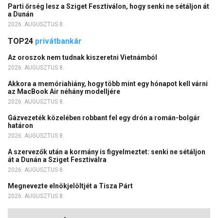
Parti őrség lesz a Sziget Fesztiválon, hogy senki ne sétáljon át
a Dunán
2026. AUGUSZTUS 8.
TOP24
privátbankár
Az oroszok nem tudnak kiszeretni Vietnámból
2026. AUGUSZTUS 8.
Akkora a memóriahiány, hogy több mint egy hónapot kell várni
az MacBook Air néhány modelljére
2026. AUGUSZTUS 8.
Gázvezeték közelében robbant fel egy drón a román-bolgár
határon
2026. AUGUSZTUS 8.
A szervezők után a kormány is figyelmeztet: senki ne sétáljon
át a Dunán a Sziget Fesztiválra
2026. AUGUSZTUS 8.
Megnevezte elnökjelöltjét a Tisza Párt
2026. AUGUSZTUS 8.