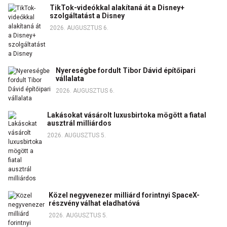
TikTok-videókkal alakítaná át a Disney+
szolgáltatást a Disney
2026. AUGUSZTUS 6.
Nyereségbe fordult Tibor Dávid építőipari
vállalata
2026. AUGUSZTUS 6.
Lakásokat vásárolt luxusbirtoka mögött a fiatal
ausztrál milliárdos
2026. AUGUSZTUS 5.
Közel negyvenezer milliárd forintnyi SpaceX-
részvény válhat eladhatóvá
2026. AUGUSZTUS 5.