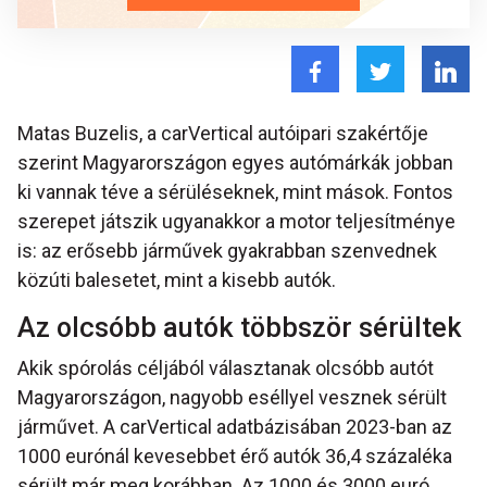
Matas Buzelis, a carVertical autóipari szakértője
szerint Magyarországon egyes autómárkák jobban
ki vannak téve a sérüléseknek, mint mások. Fontos
szerepet játszik ugyanakkor a motor teljesítménye
is: az erősebb járművek gyakrabban szenvednek
közúti balesetet, mint a kisebb autók.
Az olcsóbb autók többször sérültek
Akik spórolás céljából választanak olcsóbb autót
Magyarországon, nagyobb eséllyel vesznek sérült
járművet. A carVertical adatbázisában 2023-ban az
1000 eurónál kevesebbet érő autók 36,4 százaléka
sérült már meg korábban. Az 1000 és 3000 euró