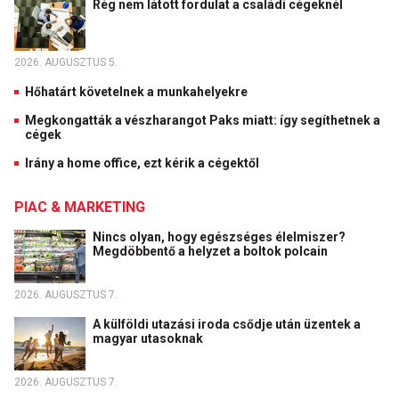
Rég nem látott fordulat a családi cégeknél
2026. AUGUSZTUS 5.
Hőhatárt követelnek a munkahelyekre
Megkongatták a vészharangot Paks miatt: így segíthetnek a
cégek
Irány a home office, ezt kérik a cégektől
PIAC & MARKETING
Nincs olyan, hogy egészséges élelmiszer?
Megdöbbentő a helyzet a boltok polcain
2026. AUGUSZTUS 7.
A külföldi utazási iroda csődje után üzentek a
magyar utasoknak
2026. AUGUSZTUS 7.