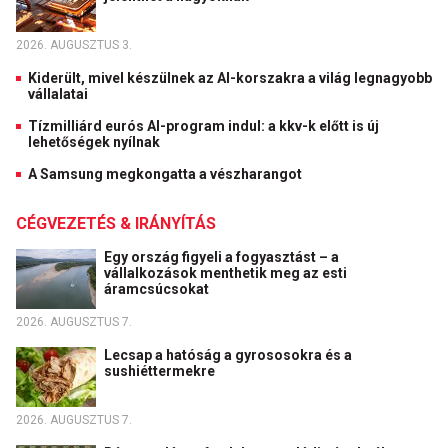
2026. AUGUSZTUS 3.
Kiderült, mivel készülnek az AI-korszakra a világ legnagyobb
vállalatai
Tízmilliárd eurós AI-program indul: a kkv-k előtt is új
lehetőségek nyílnak
A Samsung megkongatta a vészharangot
CÉGVEZETÉS & IRÁNYÍTÁS
Egy ország figyeli a fogyasztást – a
vállalkozások menthetik meg az esti
áramcsúcsokat
2026. AUGUSZTUS 7.
Lecsap a hatóság a gyrososokra és a
sushiéttermekre
2026. AUGUSZTUS 7.