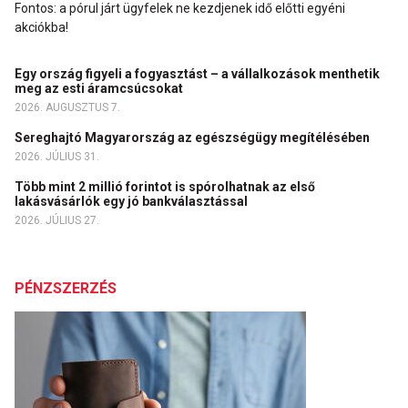
Fontos: a pórul járt ügyfelek ne kezdjenek idő előtti egyéni
akciókba!
Egy ország figyeli a fogyasztást – a vállalkozások menthetik
meg az esti áramcsúcsokat
2026. AUGUSZTUS 7.
Sereghajtó Magyarország az egészségügy megítélésében
2026. JÚLIUS 31.
Több mint 2 millió forintot is spórolhatnak az első
lakásvásárlók egy jó bankválasztással
2026. JÚLIUS 27.
PÉNZSZERZÉS