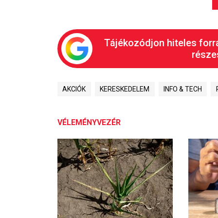
Tájékozódjon hiteles forr
részes
AKCIÓK
KERESKEDELEM
INFO & TECH
VÉLEMÉNYVEZÉR