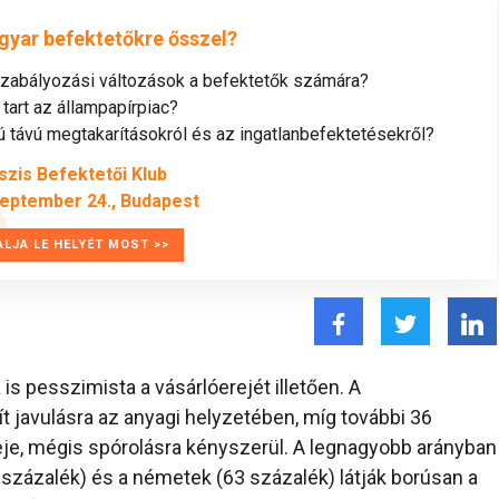
gyar befektetőkre ősszel?
szabályozási változások a befektetők számára?
tart az állampapírpiac?
távú megtakarításokról és az ingatlanbefektetésekről?
szis Befektetői Klub
zeptember 24., Budapest
ALJA LE HELYÉT MOST >>
s pesszimista a vásárlóerejét illetően. A
javulásra az anyagi helyzetében, míg további 36
ereje, mégis spórolásra kényszerül. A legnagyobb arányban
 százalék) és a németek (63 százalék) látják borúsan a