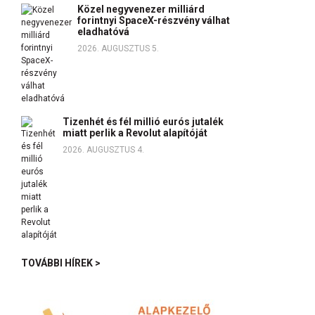
Közel negyvenezer milliárd
forintnyi SpaceX-részvény válhat
eladhatóvá
2026. AUGUSZTUS 5.
Tizenhét és fél millió eurós jutalék
miatt perlik a Revolut alapítóját
2026. AUGUSZTUS 4.
TOVÁBBI HÍREK >