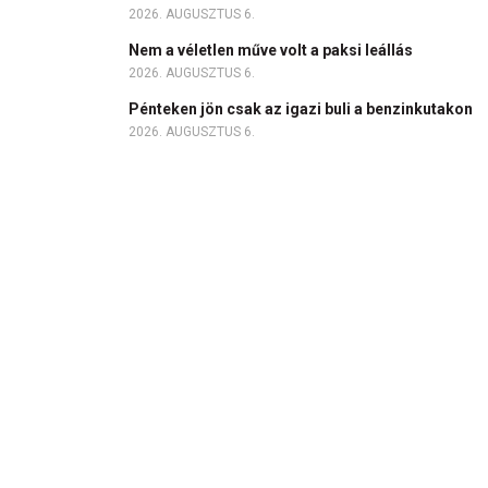
2026. AUGUSZTUS 6.
Nem a véletlen műve volt a paksi leállás
2026. AUGUSZTUS 6.
Pénteken jön csak az igazi buli a benzinkutakon
2026. AUGUSZTUS 6.