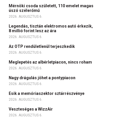
Mérnöki csoda született, 110 emelet magas
úszó szélerőmű
2026. AUGUSZTUS 6.
Legendás, tisztán elektromos autó érkezik,
8 millió forint lesz az ára
2026. AUGUSZTUS 6.
Az OTP rendületlenül terjeszkedik
2026. AUGUSZTUS 6.
Meglepetés az albérletpiacon, nincs roham
2026. AUGUSZTUS 6.
Nagy drágulás jöhet a pontypiacon
2026. AUGUSZTUS 6.
Esik a memóriaszektor sztárrészvénye
2026. AUGUSZTUS 6.
Veszteséges a WizzAir
2026. AUGUSZTUS 6.