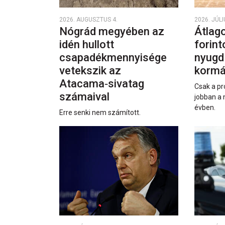
2026. AUGUSZTUS 4.
2026. JÚLI
Nógrád megyében az
Átlago
idén hullott
forint
csapadékmennyisége
nyugd
vetekszik az
kormá
Atacama‑sivatag
Csak a pr
számaival
jobban a 
évben.
Erre senki nem számított.