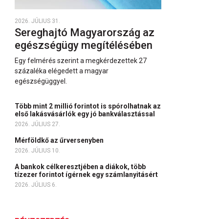
2026. JÚLIUS 31.
Sereghajtó Magyarország az
egészségügy megítélésében
Egy felmérés szerint a megkérdezettek 27
százaléka elégedett a magyar
egészségüggyel.
Több mint 2 millió forintot is spórolhatnak az
első lakásvásárlók egy jó bankválasztással
2026. JÚLIUS 27.
Mérföldkő az űrversenyben
2026. JÚLIUS 10.
A bankok célkeresztjében a diákok, több
tízezer forintot ígérnek egy számlanyitásért
2026. JÚLIUS 6.