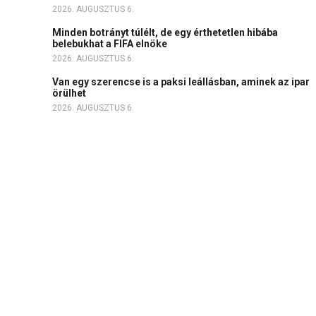
2026. AUGUSZTUS 6.
Minden botrányt túlélt, de egy érthetetlen hibába
belebukhat a FIFA elnöke
2026. AUGUSZTUS 6.
Van egy szerencse is a paksi leállásban, aminek az ipar
örülhet
2026. AUGUSZTUS 6.