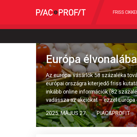
FRISS CIKKE
Európa élvonaláb
Az európai vásárlók 58 százaléka tová
európai országra kiterjedő friss kuta
inkább online információk (82 százal
vadássza az akciókat – ezzel Európa
2025. MÁJUS 27.
PIAC&PROFIT