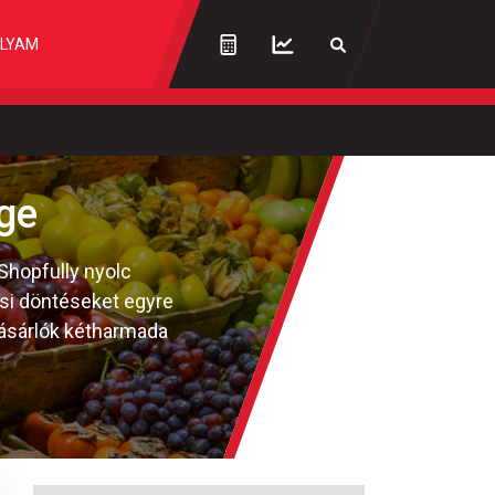
LYAM
ge
Shopfully nyolc
ási döntéseket egyre
vásárlók kétharmada