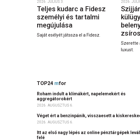
2026. JÚLIUS 3.
2026. JÚLI
Teljes kudarc a Fidesz
Szijjá
személyi és tartalmi
külüg
megújulása
beleny
zsíro
Saját esélyét játssza el a Fidesz.
Szerette 
luxust.
TOP24
m
for
Roham indult a klímákért, napelemekért és
aggregátorokért
2026. AUGUSZTUS 6.
Véget ért a benzinpánik, visszaesett a kiskeres
2026. AUGUSZTUS 6.
Itt az első nagy lépés az online pénztárgépek levá
felé