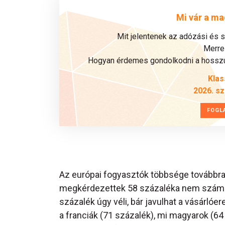
Mi vár a ma
Mit jelentenek az adózási és 
Merre 
Hogyan érdemes gondolkodni a hosszú 
Klas
2026. s
FOGL
Az európai fogyasztók többsége továbbra i
megkérdezettek 58 százaléka nem számít 
százalék úgy véli, bár javulhat a vásárló
a franciák (71 százalék), mi magyarok (64