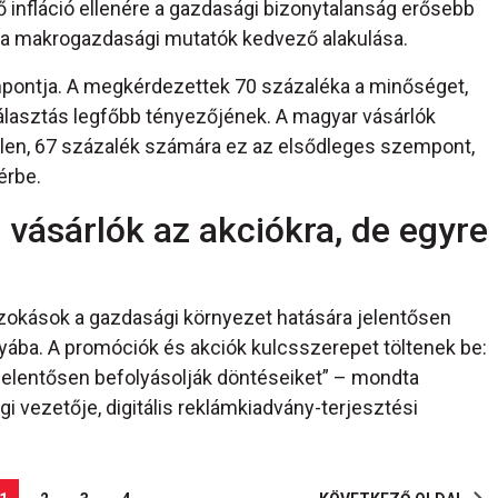
ő infláció ellenére a gazdasági bizonytalanság erősebb
t a makrogazdasági mutatók kedvező alakulása.
empontja. A megkérdezettek 70 százaléka a minőséget,
választás legfőbb tényezőjének. A magyar vásárlók
illen, 67 százalék számára ez az elsődleges szempont,
érbe.
vásárlók az akciókra, de egyre
i szokások a gazdasági környezet hatására jelentősen
nyába. A promóciók és akciók kulcsszerepet töltenek be:
 jelentősen befolyásolják döntéseiket” – mondta
i vezetője, digitális reklámkiadvány-terjesztési