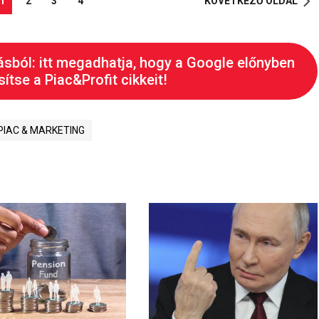
1
2
3
4
KÖVETKEZŐ OLDAL
ásból: itt megadhatja, hogy a Google előnyben
ítse a Piac&Profit cikkeit!
PIAC & MARKETING