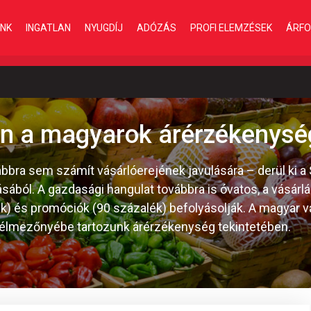
INK
INGATLAN
NYUGDÍJ
ADÓZÁS
PROFI ELEMZÉSEK
ÁRFO
an a magyarok árérzékenysé
bbra sem számít vásárlóerejének javulására – derül ki a 
tásából. A gazdasági hangulat továbbra is óvatos, a vásárl
ék) és promóciók (90 százalék) befolyásolják. A magyar 
 élmezőnyébe tartozunk árérzékenység tekintetében.