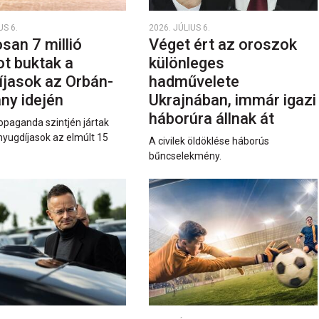
US 6.
2026. JÚLIUS 6.
san 7 millió
Véget ért az oroszok
ot buktak a
különleges
íjasok az Orbán-
hadművelete
ny idején
Ukrajnában, immár igazi
háborúra állnak át
opaganda szintjén jártak
nyugdíjasok az elmúlt 15
A civilek öldöklése háborús
bűncselekmény.