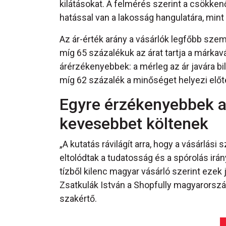
kilátásokat. A felmérés szerint a csökken
hatással van a lakosság hangulatára, min
Az ár-érték arány a vásárlók legfőbb sz
míg 65 százalékuk az árat tartja a márka
árérzékenyebbek: a mérleg az ár javára b
míg 62 százalék a minőséget helyezi előt
Egyre érzékenyebbek a 
kevesebbet költenek
„A kutatás rávilágít arra, hogy a vásárlás
eltolódtak a tudatosság és a spórolás irá
tízből kilenc magyar vásárló szerint ezek
Zsatkulák István a Shopfully magyarország
szakértő.