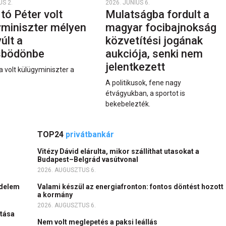
US 2.
2026. JÚNIUS 6.
rtó Péter volt
Mulatságba fordult a
yminiszter mélyen
magyar focibajnokság
últ a
közvetítési jogának
sbödönbe
aukciója, senki nem
jelentkezett
a volt külügyminiszter a
A politikusok, fene nagy
étvágyukban, a sportot is
bekebelezték.
TOP24
privátbankár
Vitézy Dávid elárulta, mikor szállíthat utasokat a
Budapest–Belgrád vasútvonal
2026. AUGUSZTUS 6.
kedelem
Valami készül az energiafronton: fontos döntést hozott
a kormány
2026. AUGUSZTUS 6.
ltása
Nem volt meglepetés a paksi leállás