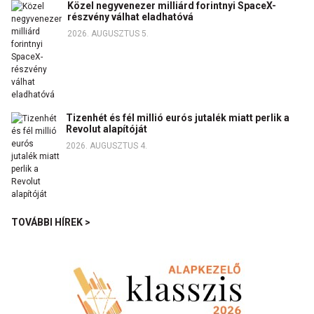
Közel negyvenezer milliárd forintnyi SpaceX-
részvény válhat eladhatóvá
2026. AUGUSZTUS 5.
Tizenhét és fél millió eurós jutalék miatt perlik a
Revolut alapítóját
2026. AUGUSZTUS 4.
TOVÁBBI HÍREK >