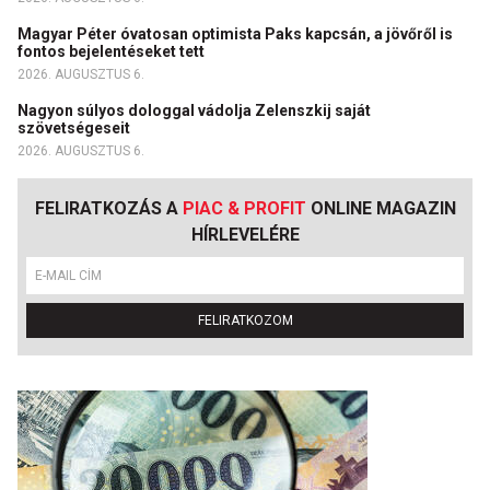
Magyar Péter óvatosan optimista Paks kapcsán, a jövőről is
fontos bejelentéseket tett
2026. AUGUSZTUS 6.
Nagyon súlyos dologgal vádolja Zelenszkij saját
szövetségeseit
2026. AUGUSZTUS 6.
FELIRATKOZÁS A
PIAC & PROFIT
ONLINE MAGAZIN
HÍRLEVELÉRE
FELIRATKOZOM