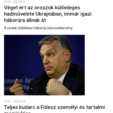
2026. JÚLIUS 6.
Véget ért az oroszok különleges
hadművelete Ukrajnában, immár igazi
háborúra állnak át
A civilek öldöklése háborús bűncselekmény.
2026. JÚLIUS 3.
Teljes kudarc a Fidesz személyi és tartalmi