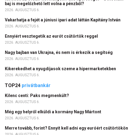
baj is megelőzhető lett volna a pénzből?
2026. AUGUSZTUS 6.
Vakarhatja a fejét a júniusi ipari adat láttán Kapitány István
2026. AUGUSZTUS 6.
Ennyiért vesztegetik az eurót csütörtök reggel
2026. AUGUSZTUS 6.
Nagy bajban van Ukrajna, és nem is érkezik a segítség
2026. AUGUSZTUS 6.
Kikerekedhet a nyugdíjasok szeme a hipermarketekben
2026. AUGUSZTUS 6.
TOP24
privátbankár
Kilenc centi: Paks megmenkült?
2026. AUGUSZTUS 6.
Még egy helyről elküldi a kormány Nagy Mártont
2026. AUGUSZTUS 6.
Merre tovább, forint? Ennyit kell adni egy euróért csütörtökön
2026. AUGUSZTUS 6.