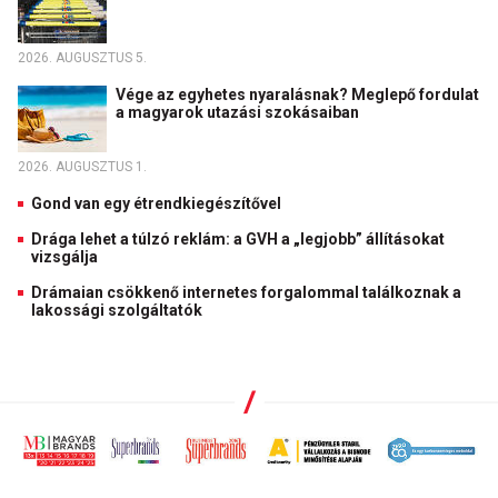
2026. AUGUSZTUS 5.
Vége az egyhetes nyaralásnak? Meglepő fordulat
a magyarok utazási szokásaiban
2026. AUGUSZTUS 1.
Gond van egy étrendkiegészítővel
Drága lehet a túlzó reklám: a GVH a „legjobb” állításokat
vizsgálja
Drámaian csökkenő internetes forgalommal találkoznak a
lakossági szolgáltatók