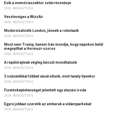
Esik a memóriaszektor sztárrészvénye
2026. AUGUSZTUS 6.
Veszteséges a WizzAir
2026. AUGUSZTUS 6.
Modernizálódik London, jönnek a robotaxik
2026. AUGUSZTUS 6.
Most nem Trump, hanem Irán mondja, hogy napokon belül
megnyílhat a Hormuzi-szoros
2026. AUGUSZTUS 6.
A repülőrajtnak végleg búcsút mondhatunk
2026. AUGUSZTUS 6.
3 százalékkal többet vásároltunk, mint tavaly ilyenkor
2026. AUGUSZTUS 6.
Fizetésképtelenséget jelentett egy utazási iroda
2026. AUGUSZTUS 6.
Egyre jobban szeretik az emberek a vidámparkokat
2026. AUGUSZTUS 6.