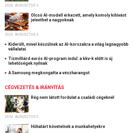
2026. AUGUSZTUS 3.
Olcsó AI-modell érkezett, amely komoly kihívást
jelenthet a nagyoknak
2026. AUGUSZTUS 3.
Kiderült, mivel készülnek az AI-korszakra a világ legnagyobb
vállalatai
Tízmilliárd eurós AI-program indul: a kkv-k előtt is új
lehetőségek nyílnak
A Samsung megkongatta a vészharangot
CÉGVEZETÉS & IRÁNYÍTÁS
Rég nem látott fordulat a családi cégeknél
2026. AUGUSZTUS 5.
Hőhatárt követelnek a munkahelyekre