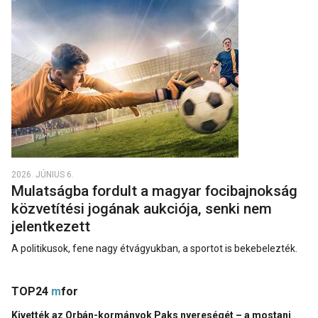
2026. JÚNIUS 6.
Mulatságba fordult a magyar focibajnokság
közvetítési jogának aukciója, senki nem
jelentkezett
A politikusok, fene nagy étvágyukban, a sportot is bekebelezték.
TOP24
m
for
Kivették az Orbán-kormányok Paks nyereségét – a mostani