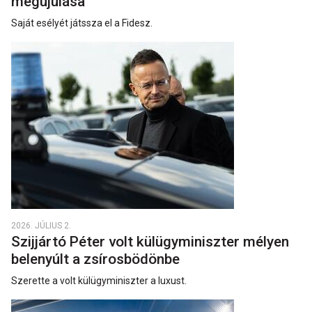
megújulása
Saját esélyét játssza el a Fidesz.
2026. JÚLIUS 2.
Szijjártó Péter volt külügyminiszter mélyen
belenyúlt a zsírosbödönbe
Szerette a volt külügyminiszter a luxust.