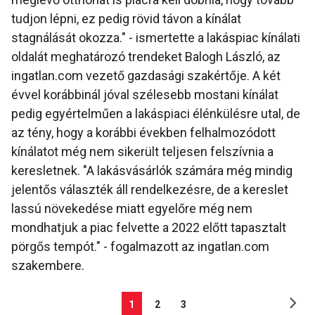
tudjon lépni, ez pedig rövid távon a kínálat
stagnálását okozza." - ismertette a lakáspiac kínálati
oldalát meghatározó trendeket Balogh László, az
ingatlan.com vezető gazdasági szakértője. A két
évvel korábbinál jóval szélesebb mostani kínálat
pedig egyértelműen a lakáspiaci élénkülésre utal, de
az tény, hogy a korábbi években felhalmozódott
kínálatot még nem sikerült teljesen felszívnia a
keresletnek. "A lakásvásárlók számára még mindig
jelentős választék áll rendelkezésre, de a kereslet
lassú növekedése miatt egyelőre még nem
mondhatjuk a piac felvette a 2022 előtt tapasztalt
pörgős tempót." - fogalmazott az ingatlan.com
szakembere.
1
2
3