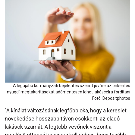
A legújabb kormányzati bejelentés szerint jövőre az önkéntes
nyugdíjmegtakarításokat adómentesen lehet lakáscélra fordítani
Fotó: Depositphotos
"A kínálat változásának legfőbb oka, hogy a kereslet
növekedése hosszabb távon csökkenti az eladó
lakások számát. A legtöbb vevőnek viszont a
meglévő otthonát is piacra kell dobnia, hogy tovább