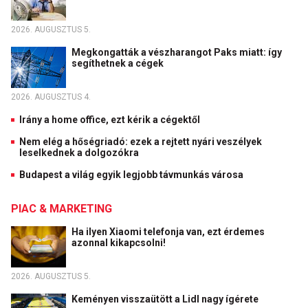
2026. AUGUSZTUS 5.
Megkongatták a vészharangot Paks miatt: így
segíthetnek a cégek
2026. AUGUSZTUS 4.
Irány a home office, ezt kérik a cégektől
Nem elég a hőségriadó: ezek a rejtett nyári veszélyek
leselkednek a dolgozókra
Budapest a világ egyik legjobb távmunkás városa
PIAC & MARKETING
Ha ilyen Xiaomi telefonja van, ezt érdemes
azonnal kikapcsolni!
2026. AUGUSZTUS 5.
Keményen visszaütött a Lidl nagy ígérete