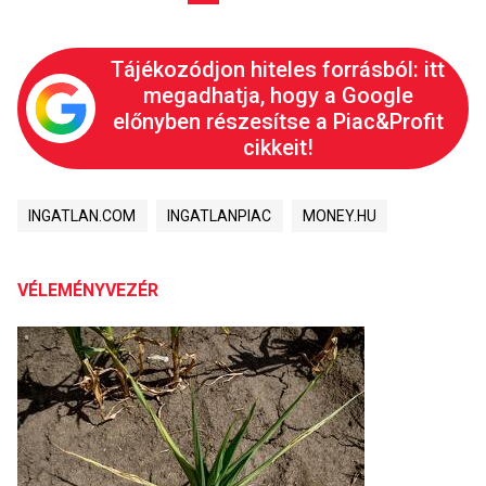
Tájékozódjon hiteles forrásból: itt
megadhatja, hogy a Google
előnyben részesítse a Piac&Profit
cikkeit!
INGATLAN.COM
INGATLANPIAC
MONEY.HU
VÉLEMÉNYVEZÉR