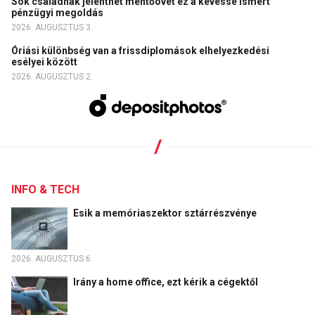
Sok családnak jelenthet mentőövet ez a kevéssé ismert
pénzügyi megoldás
2026. AUGUSZTUS 3.
Óriási különbség van a frissdiplomások elhelyezkedési
esélyei között
2026. AUGUSZTUS 2.
INFO & TECH
Esik a memóriaszektor sztárrészvénye
2026. AUGUSZTUS 6.
Irány a home office, ezt kérik a cégektől