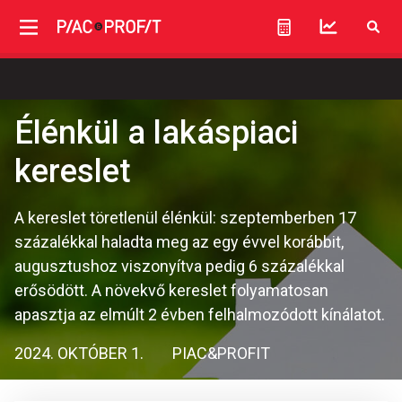
Élénkül a lakáspiaci
kereslet
A kereslet töretlenül élénkül: szeptemberben 17
százalékkal haladta meg az egy évvel korábbit,
augusztushoz viszonyítva pedig 6 százalékkal
erősödött. A növekvő kereslet folyamatosan
apasztja az elmúlt 2 évben felhalmozódott kínálatot.
2024. OKTÓBER 1.
PIAC&PROFIT