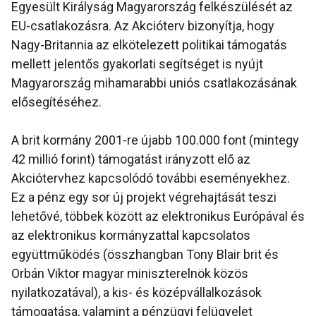
Egyesült Királyság Magyarország felkészülését az
EU-csatlakozásra. Az Akcióterv bizonyítja, hogy
Nagy-Britannia az elkötelezett politikai támogatás
mellett jelentős gyakorlati segítséget is nyújt
Magyarország mihamarabbi uniós csatlakozásának
elősegítéséhez.
A brit kormány 2001-re újabb 100.000 font (mintegy
42 millió forint) támogatást irányzott elő az
Akciótervhez kapcsolódó további eseményekhez.
Ez a pénz egy sor új projekt végrehajtását teszi
lehetővé, többek között az elektronikus Európával és
az elektronikus kormányzattal kapcsolatos
együttműködés (összhangban Tony Blair brit és
Orbán Viktor magyar miniszterelnök közös
nyilatkozatával), a kis- és középvállalkozások
támogatása, valamint a pénzügyi felügyelet