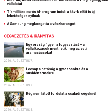
vállalatai
Tízmilliárd eurós AI-program indul: a kkv-k előtt is új
lehetőségek nyílnak
A Samsung megkongatta a vészharangot
CÉGVEZETÉS & IRÁNYÍTÁS
Egy ország figyeli a fogyasztást – a
vállalkozások menthetik meg az esti
áramcsúcsokat
2026. AUGUSZTUS 7.
Lecsap a hatóság a gyrososokra és a
sushiéttermekre
2026. AUGUSZTUS 7.
Rég nem látott fordulat a családi cégeknél
2026. AUGUSZTUS 5.