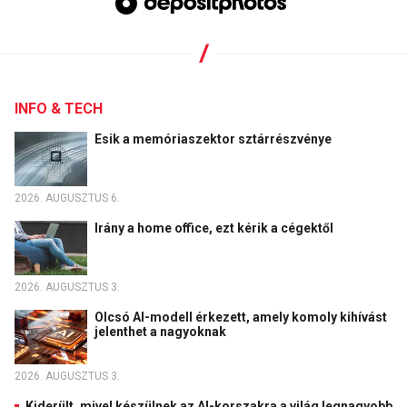
INFO & TECH
Esik a memóriaszektor sztárrészvénye
2026. AUGUSZTUS 6.
Irány a home office, ezt kérik a cégektől
2026. AUGUSZTUS 3.
Olcsó AI-modell érkezett, amely komoly kihívást
jelenthet a nagyoknak
2026. AUGUSZTUS 3.
Kiderült, mivel készülnek az AI-korszakra a világ legnagyobb