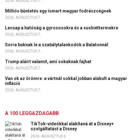
2026. AUGUSZTUS 7.
Milliós büntetés egy ismert magyar fodrászcégnek
2026. AUGUSZTUS 7.
Lecsap a hatóság a gyrososokra és a sushiéttermekre
2026. AUGUSZTUS 7.
Sorra buknak le a szabálytalankodók a Balatonnál
2026. AUGUSZTUS 7.
Trump aláírt valamit, ami sokaknak fájhat
2026. AUGUSZTUS 7.
Van ok az örömre: a vártnál sokkal jobban alakult a magyar
infláció
2026. AUGUSZTUS 7.
A 100 LEGGAZDAGABB
TikTok-videókkal alakítaná át a Disney+
szolgáltatást a Disney
2026. AUGUSZTUS 6.