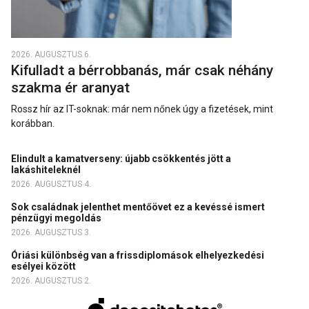
2026. AUGUSZTUS 6.
Kifulladt a bérrobbanás, már csak néhány
szakma ér aranyat
Rossz hír az IT-soknak: már nem nőnek úgy a fizetések, mint
korábban.
Elindult a kamatverseny: újabb csökkentés jött a
lakáshiteleknél
2026. AUGUSZTUS 4.
Sok családnak jelenthet mentőövet ez a kevéssé ismert
pénzügyi megoldás
2026. AUGUSZTUS 3.
Óriási különbség van a frissdiplomások elhelyezkedési
esélyei között
2026. AUGUSZTUS 2.