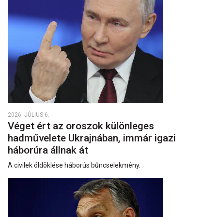
2026. JÚLIUS 6.
Véget ért az oroszok különleges
hadművelete Ukrajnában, immár igazi
háborúra állnak át
A civilek öldöklése háborús bűncselekmény.