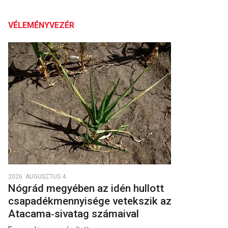
VÉLEMÉNYVEZÉR
2026. AUGUSZTUS 4.
Nógrád megyében az idén hullott
csapadékmennyisége vetekszik az
Atacama‑sivatag számaival