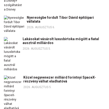
Nyereségbe fordult Tibor Dávid építőipari
vállalata
2026. AUGUSZTUS 6.
Lakásokat vásárolt luxusbirtoka mögött a fiatal
ausztrál milliárdos
2026. AUGUSZTUS 5.
Közel negyvenezer milliárd forintnyi SpaceX-
részvény válhat eladhatóvá
2026. AUGUSZTUS 5.