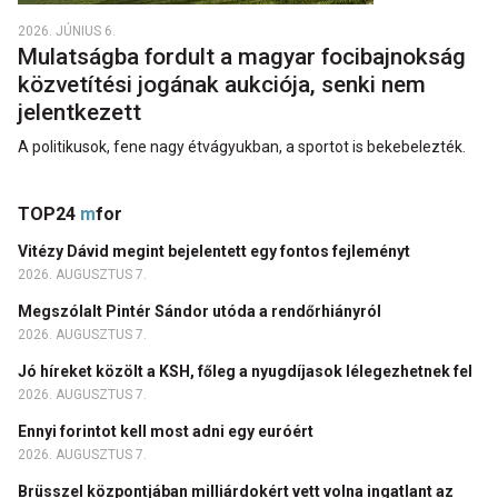
2026. JÚNIUS 6.
Mulatságba fordult a magyar focibajnokság
közvetítési jogának aukciója, senki nem
jelentkezett
A politikusok, fene nagy étvágyukban, a sportot is bekebelezték.
TOP24
m
for
Vitézy Dávid megint bejelentett egy fontos fejleményt
2026. AUGUSZTUS 7.
Megszólalt Pintér Sándor utóda a rendőrhiányról
2026. AUGUSZTUS 7.
Jó híreket közölt a KSH, főleg a nyugdíjasok lélegezhetnek fel
2026. AUGUSZTUS 7.
Ennyi forintot kell most adni egy euróért
2026. AUGUSZTUS 7.
Brüsszel központjában milliárdokért vett volna ingatlant az