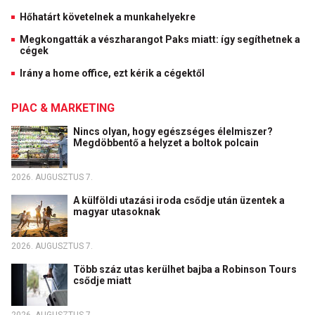
Hőhatárt követelnek a munkahelyekre
Megkongatták a vészharangot Paks miatt: így segíthetnek a
cégek
Irány a home office, ezt kérik a cégektől
PIAC & MARKETING
Nincs olyan, hogy egészséges élelmiszer?
Megdöbbentő a helyzet a boltok polcain
2026. AUGUSZTUS 7.
A külföldi utazási iroda csődje után üzentek a
magyar utasoknak
2026. AUGUSZTUS 7.
Több száz utas kerülhet bajba a Robinson Tours
csődje miatt