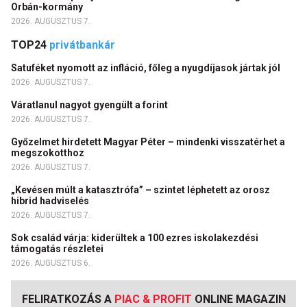
Orbán-kormány
2026. AUGUSZTUS 7.
TOP24
privátbankár
Satuféket nyomott az infláció, főleg a nyugdíjasok jártak jól
2026. AUGUSZTUS 7.
Váratlanul nagyot gyengült a forint
2026. AUGUSZTUS 7.
Győzelmet hirdetett Magyar Péter – mindenki visszatérhet a
megszokotthoz
2026. AUGUSZTUS 7.
„Kevésen múlt a katasztrófa” – szintet léphetett az orosz
hibrid hadviselés
2026. AUGUSZTUS 7.
Sok család várja: kiderültek a 100 ezres iskolakezdési
támogatás részletei
2026. AUGUSZTUS 6.
FELIRATKOZÁS A
PIAC & PROFIT
ONLINE MAGAZIN