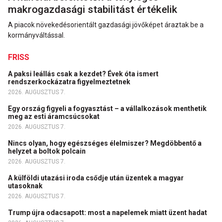
makrogazdasági stabilitást értékelik
A piacok növekedésorientált gazdasági jövőképet áraztak be a
kormányváltással.
FRISS
A paksi leállás csak a kezdet? Évek óta ismert
rendszerkockázatra figyelmeztetnek
2026. AUGUSZTUS 7.
Egy ország figyeli a fogyasztást – a vállalkozások menthetik
meg az esti áramcsúcsokat
2026. AUGUSZTUS 7.
Nincs olyan, hogy egészséges élelmiszer? Megdöbbentő a
helyzet a boltok polcain
2026. AUGUSZTUS 7.
A külföldi utazási iroda csődje után üzentek a magyar
utasoknak
2026. AUGUSZTUS 7.
Trump újra odacsapott: most a napelemek miatt üzent hadat