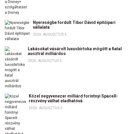
Nyereségbe fordult Tibor Dávid építőipari
vállalata
2026. AUGUSZTUS 6.
Lakásokat vásárolt luxusbirtoka mögött a fiatal
ausztrál milliárdos
2026. AUGUSZTUS 5.
Közel negyvenezer milliárd forintnyi SpaceX-
részvény válhat eladhatóvá
2026. AUGUSZTUS 5.