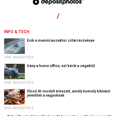
INFO & TECH
Esik a memóriaszektor sztárrészvénye
2026. AUGUSZTUS 6.
Irány a home office, ezt kérik a cégektől
2026. AUGUSZTUS 3.
Olcsó AI-modell érkezett, amely komoly kihívást
jelenthet a nagyoknak
2026. AUGUSZTUS 3.