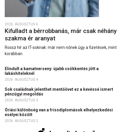
2026. AUGUSZTUS 6.
Kifulladt a bérrobbanás, már csak néhány
szakma ér aranyat
Rossz hír az IT-soknak: már nem nőnek úgy a fizetések, mint
korábban.
Elindult a kamatverseny: újabb csökkentés jött a
lakáshiteleknél
2026. AUGUSZTUS 4.
Sok családnak jelenthet mentőövet ez a kevéssé ismert
pénzügyi megoldás
2026. AUGUSZTUS 3.
Óriási különbség van a frissdiplomások elhelyezkedési
esélyei között
2026. AUGUSZTUS 2.