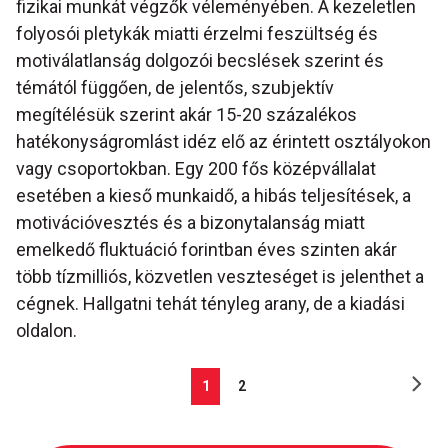
fizikai munkát végzők véleményében. A kezeletlen
folyosói pletykák miatti érzelmi feszültség és
motiválatlanság dolgozói becslések szerint és
témától függően, de jelentős, szubjektív
megítélésük szerint akár 15-20 százalékos
hatékonyságromlást idéz elő az érintett osztályokon
vagy csoportokban. Egy 200 fős középvállalat
esetében a kieső munkaidő, a hibás teljesítések, a
motivációvesztés és a bizonytalanság miatt
emelkedő fluktuáció forintban éves szinten akár
több tízmilliós, közvetlen veszteséget is jelenthet a
cégnek. Hallgatni tehát tényleg arany, de a kiadási
oldalon.
1
2