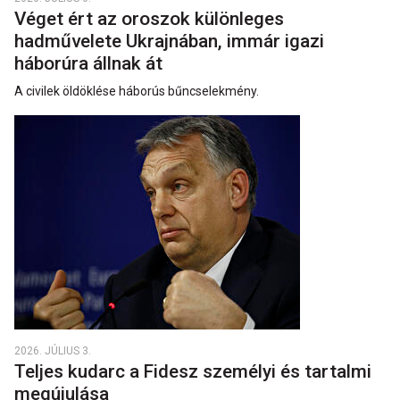
Véget ért az oroszok különleges
hadművelete Ukrajnában, immár igazi
háborúra állnak át
A civilek öldöklése háborús bűncselekmény.
2026. JÚLIUS 3.
Teljes kudarc a Fidesz személyi és tartalmi
megújulása