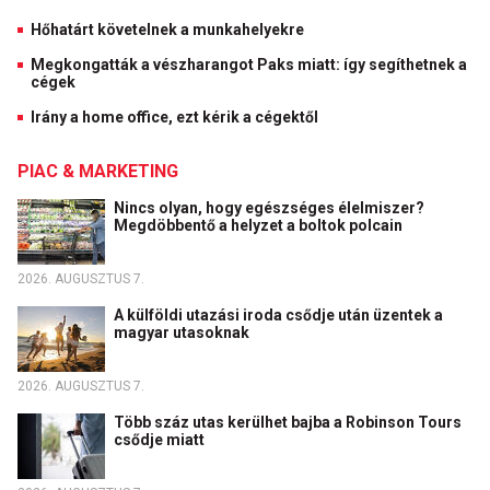
Hőhatárt követelnek a munkahelyekre
Megkongatták a vészharangot Paks miatt: így segíthetnek a
cégek
Irány a home office, ezt kérik a cégektől
PIAC & MARKETING
Nincs olyan, hogy egészséges élelmiszer?
Megdöbbentő a helyzet a boltok polcain
2026. AUGUSZTUS 7.
A külföldi utazási iroda csődje után üzentek a
magyar utasoknak
2026. AUGUSZTUS 7.
Több száz utas kerülhet bajba a Robinson Tours
csődje miatt