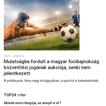
2026. JÚNIUS 6.
Mulatságba fordult a magyar focibajnokság
közvetítési jogának aukciója, senki nem
jelentkezett
A politikusok, fene nagy étvágyukban, a sportot is bekebelezték.
TOP24
m
for
Akinek nincs bingója, az annyit is ér?