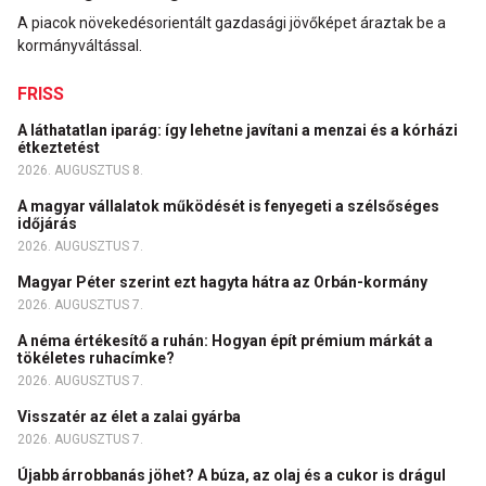
A piacok növekedésorientált gazdasági jövőképet áraztak be a
kormányváltással.
FRISS
A láthatatlan iparág: így lehetne javítani a menzai és a kórházi
étkeztetést
2026. AUGUSZTUS 8.
A magyar vállalatok működését is fenyegeti a szélsőséges
időjárás
2026. AUGUSZTUS 7.
Magyar Péter szerint ezt hagyta hátra az Orbán-kormány
2026. AUGUSZTUS 7.
A néma értékesítő a ruhán: Hogyan épít prémium márkát a
tökéletes ruhacímke?
2026. AUGUSZTUS 7.
Visszatér az élet a zalai gyárba
2026. AUGUSZTUS 7.
Újabb árrobbanás jöhet? A búza, az olaj és a cukor is drágul