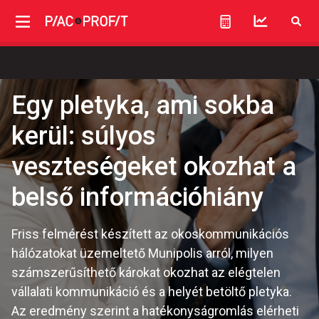
Egy pletyka, ami sokba
kerül: súlyos
veszteségeket okozhat a
belső információhiány
Friss felmérést készített az okoskommunikációs
hálózatokat üzemeltető Munipolis arról, milyen
számszerűsíthető károkat okozhat az elégtelen
vállalati kommunikáció és a helyét betöltő pletyka.
Az eredmény szerint a hatékonyságromlás elérheti