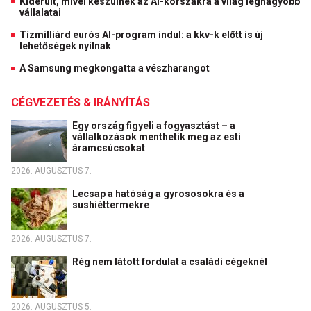
Kiderült, mivel készülnek az AI-korszakra a világ legnagyobb
vállalatai
Tízmilliárd eurós AI-program indul: a kkv-k előtt is új
lehetőségek nyílnak
A Samsung megkongatta a vészharangot
CÉGVEZETÉS & IRÁNYÍTÁS
Egy ország figyeli a fogyasztást – a
vállalkozások menthetik meg az esti
áramcsúcsokat
2026. AUGUSZTUS 7.
Lecsap a hatóság a gyrososokra és a
sushiéttermekre
2026. AUGUSZTUS 7.
Rég nem látott fordulat a családi cégeknél
2026. AUGUSZTUS 5.