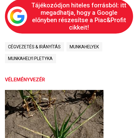
Tájékozódjon hiteles forrásból: itt
megadhatja, hogy a Google
előnyben részesítse a Piac&Profit
cikkeit!
CÉGVEZETÉS & IRÁNYÍTÁS
MUNKAHELYEK
MUNKAHELYI PLETYKA
VÉLEMÉNYVEZÉR