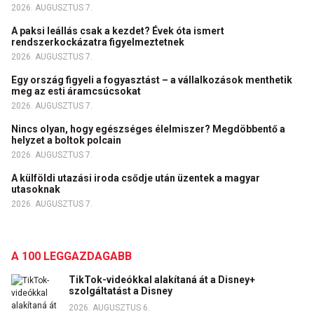
2026. AUGUSZTUS 7.
A paksi leállás csak a kezdet? Évek óta ismert
rendszerkockázatra figyelmeztetnek
2026. AUGUSZTUS 7.
Egy ország figyeli a fogyasztást – a vállalkozások menthetik
meg az esti áramcsúcsokat
2026. AUGUSZTUS 7.
Nincs olyan, hogy egészséges élelmiszer? Megdöbbentő a
helyzet a boltok polcain
2026. AUGUSZTUS 7.
A külföldi utazási iroda csődje után üzentek a magyar
utasoknak
2026. AUGUSZTUS 7.
A 100 LEGGAZDAGABB
TikTok-videókkal alakítaná át a Disney+
szolgáltatást a Disney
2026. AUGUSZTUS 6.