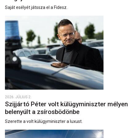
Saját esélyét játssza el a Fidesz.
2026. JÚLIUS 2.
Szijjártó Péter volt külügyminiszter mélyen
belenyúlt a zsírosbödönbe
Szerette a volt külügyminiszter a luxust.