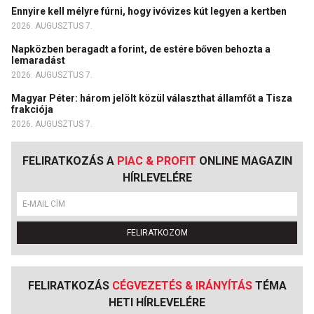
Ennyire kell mélyre fúrni, hogy ivóvizes kút legyen a kertben
2026. AUGUSZTUS 7.
Napközben beragadt a forint, de estére bőven behozta a
lemaradást
2026. AUGUSZTUS 7.
Magyar Péter: három jelölt közül választhat államfőt a Tisza
frakciója
2026. AUGUSZTUS 7.
FELIRATKOZÁS A
PIAC & PROFIT
ONLINE MAGAZIN
HÍRLEVELÉRE
FELIRATKOZOM
FELIRATKOZÁS
CÉGVEZETÉS & IRÁNYÍTÁS
TÉMA
HETI HÍRLEVELÉRE