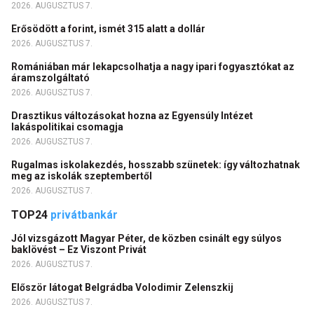
2026. AUGUSZTUS 7.
Erősödött a forint, ismét 315 alatt a dollár
2026. AUGUSZTUS 7.
Romániában már lekapcsolhatja a nagy ipari fogyasztókat az
áramszolgáltató
2026. AUGUSZTUS 7.
Drasztikus változásokat hozna az Egyensúly Intézet
lakáspolitikai csomagja
2026. AUGUSZTUS 7.
Rugalmas iskolakezdés, hosszabb szünetek: így változhatnak
meg az iskolák szeptembertől
2026. AUGUSZTUS 7.
TOP24
privátbankár
Jól vizsgázott Magyar Péter, de közben csinált egy súlyos
baklövést – Ez Viszont Privát
2026. AUGUSZTUS 7.
Először látogat Belgrádba Volodimir Zelenszkij
2026. AUGUSZTUS 7.