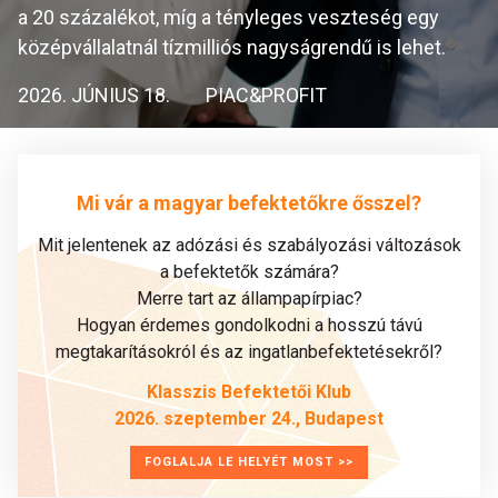
a 20 százalékot, míg a tényleges veszteség egy
középvállalatnál tízmilliós nagyságrendű is lehet.
2026. JÚNIUS 18.
PIAC&PROFIT
Mi vár a magyar befektetőkre ősszel?
Mit jelentenek az adózási és szabályozási változások
a befektetők számára?
Merre tart az állampapírpiac?
Hogyan érdemes gondolkodni a hosszú távú
megtakarításokról és az ingatlanbefektetésekről?
Klasszis Befektetői Klub
2026. szeptember 24., Budapest
FOGLALJA LE HELYÉT MOST >>