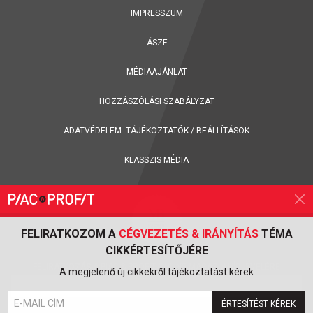
IMPRESSZUM
ÁSZF
MÉDIAAJÁNLAT
HOZZÁSZÓLÁSI SZABÁLYZAT
ADATVÉDELEM:
TÁJÉKOZTATÓK
/
BEÁLLÍTÁSOK
KLASSZIS MÉDIA
FELIRATKOZOM A
CÉGVEZETÉS & IRÁNYÍTÁS
TÉMA
CIKKÉRTESÍTŐJÉRE
FELIRATKOZÁS A PIAC & PROFIT ONLINE MAGAZIN HÍRLEVELÉRE
A megjelenő új cikkekről tájékoztatást kérek
ÉRTESÍTÉST KÉREK