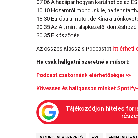
07:06 A hadiipar hogyan kerülhet be az E
10:10 Hozamról mondunk le, ha fenntarth
18:30 Európa a motor, de Kína a trónkövet
20:35 Az AI, mint alapkezelői döntéshozó
30:35 Elköszönés
Az összes Klasszis Podcastot
itt érheti 
Ha csak hallgatni szeretné a műsort:
Podcast csatornánk elérhetőségei >>
Kövessen és hallgasson minket Spotify-
Tájékozódjon hiteles forr
részes
AMUNDI ALAPKEZELŐ
ESG
FENNTARTHA