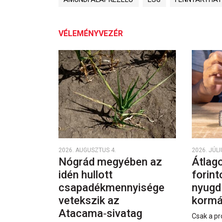
VÉLEMÉNYVEZÉR
2026. AUGUSZTUS 4.
2026. JÚLI
Nógrád megyében az
Átlago
idén hullott
forint
csapadékmennyisége
nyugd
vetekszik az
kormá
Atacama‑sivatag
Csak a pr