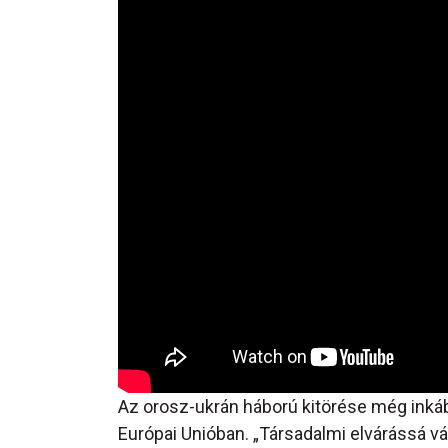
Az orosz-ukrán háború kitörése még inkáb
Európai Unióban. „Társadalmi elvárássá v