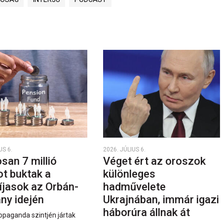
US 6.
2026. JÚLIUS 6.
san 7 millió
Véget ért az oroszok
ot buktak a
különleges
íjasok az Orbán-
hadművelete
ny idején
Ukrajnában, immár igazi
háborúra állnak át
opaganda szintjén jártak