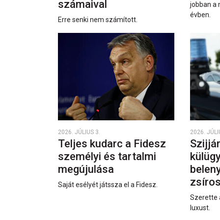
számaival
jobban a 
évben.
Erre senki nem számított.
2026. JÚLIUS 3.
2026. JÚLI
Teljes kudarc a Fidesz
Szijjá
személyi és tartalmi
külüg
megújulása
beleny
zsíro
Saját esélyét játssza el a Fidesz.
Szerette 
luxust.