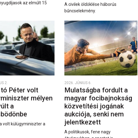
nyugdíjasok az elmúlt 15
A civilek öldöklése háborús
bűncselekmény.
US 2.
2026. JÚNIUS 6.
rtó Péter volt
Mulatságba fordult a
yminiszter mélyen
magyar focibajnokság
últ a
közvetítési jogának
sbödönbe
aukciója, senki nem
jelentkezett
a volt külügyminiszter a
A politikusok, fene nagy