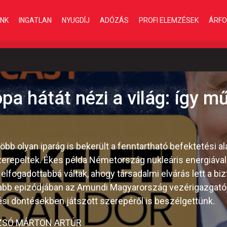
INK
INGATLAN
NYUGDÍJ
ADÓZÁS
PROFI ELEMZÉSEK
ÁRFO
ópa hátát nézi a világ: így 
öbb olyan iparág is bekerült a fenntartható befektetési al
szerepeltek. Ékes példa Németország nukleáris energiáva
re elfogadottabbá váltak, ahogy társadalmi elvárás lett a 
abb epizódjában az Amundi Magyarország vezérigazgatója
ési döntésekben játszott szerepéről is beszélgettünk.
IZSÓ MÁRTON ARTÚR