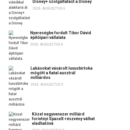
Disney+ szolgáltatást a Disney
2026. AUGUSZTUS 6.
Nyereségbe fordult Tibor Dávid
építőipari vállalata
2026. AUGUSZTUS 6.
Lakásokat vásárolt luxusbirtoka
mögött a fiatal ausztrál
milliárdos
2026. AUGUSZTUS 5.
Közel negyvenezer milliárd
forintnyi SpaceX-részvény válhat
eladhatóvá