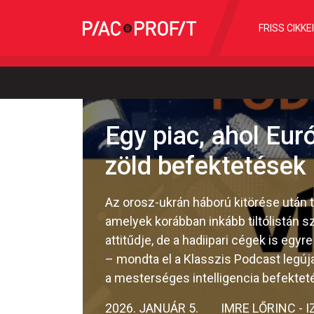
FRISS CIKKE
Egy piac, ahol Eur
zöld befektetések
Az orosz-ukrán háború kitörése után t
amelyek korábban inkább tiltólistán 
attitűdje, de a hadiipari cégek is egy
– mondta el a Klasszis Podcast legúj
a mesterséges intelligencia befektet
2026. JANUÁR 5.
IMRE LŐRINC - 