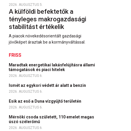
2026. AUGUSZTUS 5.
A külföldi befektetők a
tényleges makrogazdasági
stabilitást értékelik
A piacok növekedésorientált gazdasági
jövőképet áraztak be a kormányváltással.
FRISS
Maradtak energetikai lakásfelújításra állami
támogatások és piaci hitelek
2026. AUGUSZTUS 6.
Ismét az egykori védett ár alatt a benzin
2026. AUGUSZTUS 6.
Esik az eső a Duna vízgyűjtő területén
2026. AUGUSZTUS 6.
Mérnöki csoda született, 110 emelet magas
úszó szélerőmű
2026. AUGUSZTUS 6.