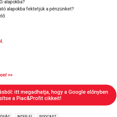
SG-alapokba?
ató alapokba fektetjük a pénzünket?
elő
el
.
on! >>
ásból: itt megadhatja, hogy a Google előnyben
ítse a Piac&Profit cikkeit!
TÓSÁG
INTERJÚ
PODCAST