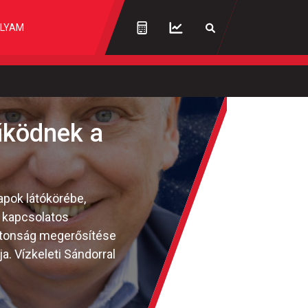
LYAM
működnek a
apok látókörébe,
l kapcsolatos
biztonság megerősítése
. Vízkeleti Sándorral