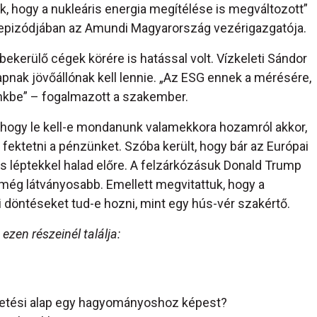
k, hogy a nukleáris energia megítélése is megváltozott”
 epizódjában az Amundi Magyarország vezérigazgatója.
bekerülő cégek körére is hatással volt. Vízkeleti Sándor
pnak jövőállónak kell lennie. „Az ESG ennek a mérésére,
nkbe” – fogalmazott a szakember.
k, hogy le kell-e mondanunk valamekkora hozamról akkor,
fektetni a pénzünket. Szóba került, hogy bár az Európai
les léptekkel halad előre. A felzárkózásuk Donald Trump
 még látványosabb. Emellett megvitattuk, hogy a
 döntéseket tud-e hozni, mint egy hús-vér szakértő.
 ezen részeinél találja:
tetési alap egy hagyományoshoz képest?