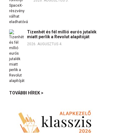
2026. AUGUSZTUS 5.
Tizenhét és fél millió eurós jutalék
miatt perlik a Revolut alapítóját
2026. AUGUSZTUS 4.
TOVÁBBI HÍREK >