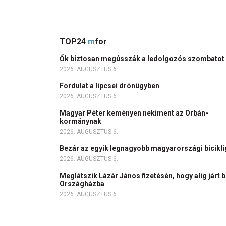
TOP24
m
for
Ők biztosan megússzák a ledolgozós szombatot
2026. AUGUSZTUS 6.
Fordulat a lipcsei drónügyben
2026. AUGUSZTUS 6.
Magyar Péter keményen nekiment az Orbán-
kormánynak
2026. AUGUSZTUS 6.
Bezár az egyik legnagyobb magyarországi bicikl
2026. AUGUSZTUS 6.
Meglátszik Lázár János fizetésén, hogy alig járt b
Országházba
2026. AUGUSZTUS 6.