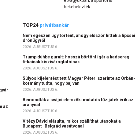
étvágyukban, a sportot is
bekebelezték.
TOP24
privátbankár
Nem egészen úgy történt, ahogy először hitték a lipcsei
drónügyről
2026. AUGUSZTUS 6.
Trump dühbe gurult: hosszú börtönt ígér a hadsereg
titkainak kiszivárogtatóinak
2026. AUGUSZTUS 6.
Súlyos kijelentést tett Magyar Péter: szerinte az Orbán-
kormány tudta, hogy baj van
igyár
2026. AUGUSZTUS 6.
Bemondták a svájci elemzők: mutatós tűzijáték érik az
aranynál
e az
2026. AUGUSZTUS 6.
Vitézy Dávid elárulta, mikor szállíthat utasokat a
Budapest–Belgrád vasútvonal
2026. AUGUSZTUS 6.