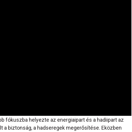
b fókuszba helyezte az energiaipart és a hadiipart az
ált a biztonság, a hadseregek megerősítése. Eközben