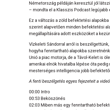
Németország példáján keresztül jól látszi
– mondta el a Klasszis Podcast legújabb
Ez a változás a zöld befektetési alapokba 
szerint alapvetően minden befektetési ala
megállapítására adott eszközöket a kezü
Vízkeleti Sándorral arról is beszélgettün
hogyha fenntartható alapokba szeretnénk 
Unió a piac motorja, de a Távol-Kelet is ö
amerikai elnök hivatalba lépése óta pedig
mesterséges intelligencia jobb befektetői
A fenti beszélgetés egyes fejezeteit a videó
00:00 Intro
00:53 Beköszönés
02:03 Miben más egy fenntartható befek