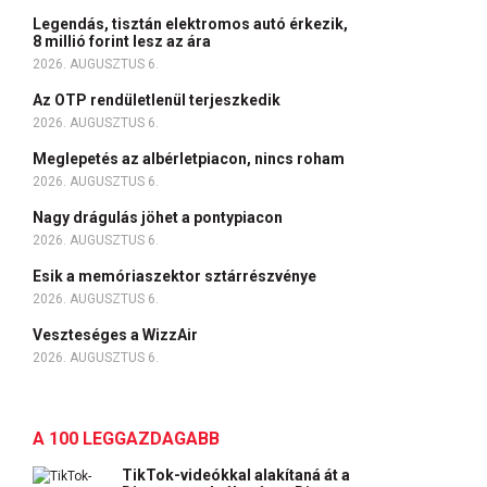
Legendás, tisztán elektromos autó érkezik,
8 millió forint lesz az ára
2026. AUGUSZTUS 6.
Az OTP rendületlenül terjeszkedik
2026. AUGUSZTUS 6.
Meglepetés az albérletpiacon, nincs roham
2026. AUGUSZTUS 6.
Nagy drágulás jöhet a pontypiacon
2026. AUGUSZTUS 6.
Esik a memóriaszektor sztárrészvénye
2026. AUGUSZTUS 6.
Veszteséges a WizzAir
2026. AUGUSZTUS 6.
A 100 LEGGAZDAGABB
TikTok-videókkal alakítaná át a