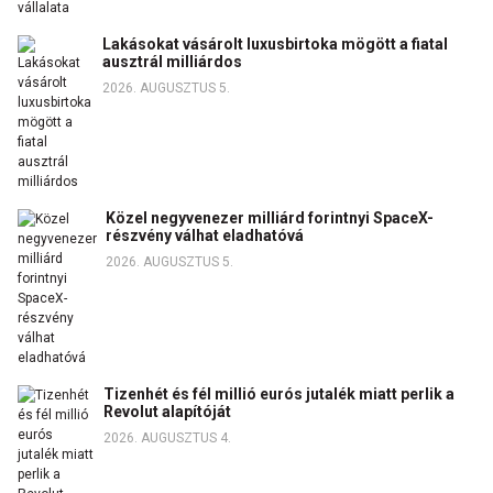
Lakásokat vásárolt luxusbirtoka mögött a fiatal
ausztrál milliárdos
2026. AUGUSZTUS 5.
Közel negyvenezer milliárd forintnyi SpaceX-
részvény válhat eladhatóvá
2026. AUGUSZTUS 5.
Tizenhét és fél millió eurós jutalék miatt perlik a
Revolut alapítóját
2026. AUGUSZTUS 4.