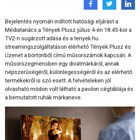
Bejelentés nyomán indított hatósági eljárást a
Médiatanács a Tények Plusz július 4-én 18:45-kor a
TV2-n sugárzott adása és a tenyek.hu
streamingszolgáltatáson elérhető Tények Plusz és
Üzenet a börtönből című műsorszámok kapcsán. A
műsorszegmensben egy divatmárkáról, annak
népszerűségéről, különlegességéről és az elérhető
termékekről is szó esett. A felvételeken jól
olvasható módon volt látható a pavilon cégtáblája és
a bemutatott ruhák márkaneve.