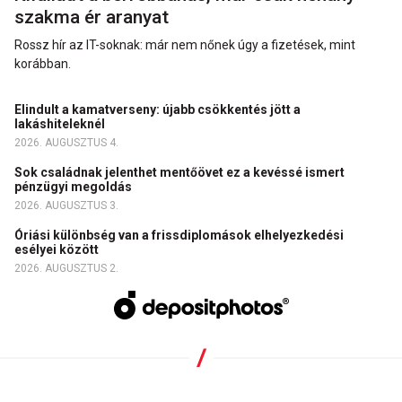
szakma ér aranyat
Rossz hír az IT-soknak: már nem nőnek úgy a fizetések, mint
korábban.
Elindult a kamatverseny: újabb csökkentés jött a
lakáshiteleknél
2026. AUGUSZTUS 4.
Sok családnak jelenthet mentőövet ez a kevéssé ismert
pénzügyi megoldás
2026. AUGUSZTUS 3.
Óriási különbség van a frissdiplomások elhelyezkedési
esélyei között
2026. AUGUSZTUS 2.