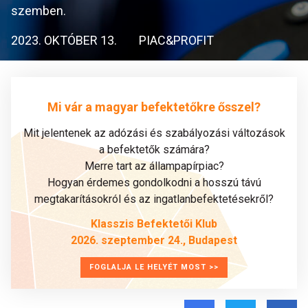
szemben.
2023. OKTÓBER 13.
PIAC&PROFIT
Mi vár a magyar befektetőkre ősszel?
Mit jelentenek az adózási és szabályozási változások
a befektetők számára?
Merre tart az állampapírpiac?
Hogyan érdemes gondolkodni a hosszú távú
megtakarításokról és az ingatlanbefektetésekről?
Klasszis Befektetői Klub
2026. szeptember 24., Budapest
FOGLALJA LE HELYÉT MOST >>