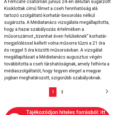
A Filmcafé csatornán június 24-én délután sugárzott
Kisiklottak című filmet a cseh fennhatóság alá
tartozó szolgáltató korhatár-besorolás nélkül
sugározta. A Médiatanács vizsgálata megállapította,
hogy a hazai szabályozás értelmében a
műsorszámot „tizenhat éven felülieknek” korhatár-
megjelöléssel kellett volna műsorra tűzni a 21 óra
és reggel 5 óra közötti műsorsávban. A vizsgálat
megállapításait a Médiatanács augusztus végén
továbbította a cseh társhatóságnak, amely felhívta a
médiaszolgáltatót, hogy tegyen eleget a magyar
jogban meghatározott, szigorúbb szabályoknak.
1
2
Tájékozódjon hiteles forrásból: itt