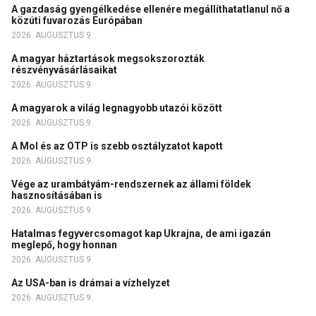
A gazdaság gyengélkedése ellenére megállíthatatlanul nő a
közúti fuvarozás Európában
2026. AUGUSZTUS 9.
A magyar háztartások megsokszorozták
részvényvásárlásaikat
2026. AUGUSZTUS 9.
A magyarok a világ legnagyobb utazói között
2026. AUGUSZTUS 9.
A Mol és az OTP is szebb osztályzatot kapott
2026. AUGUSZTUS 9.
Vége az urambátyám-rendszernek az állami földek
hasznosításában is
2026. AUGUSZTUS 9.
Hatalmas fegyvercsomagot kap Ukrajna, de ami igazán
meglepő, hogy honnan
2026. AUGUSZTUS 9.
Az USA-ban is drámai a vízhelyzet
2026. AUGUSZTUS 9.