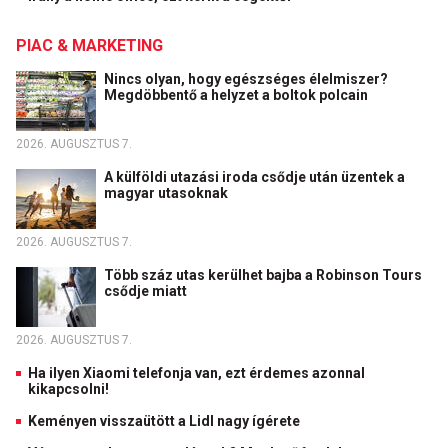
PIAC & MARKETING
Nincs olyan, hogy egészséges élelmiszer?
Megdöbbentő a helyzet a boltok polcain
2026. AUGUSZTUS 7.
A külföldi utazási iroda csődje után üzentek a
magyar utasoknak
2026. AUGUSZTUS 7.
Több száz utas kerülhet bajba a Robinson Tours
csődje miatt
2026. AUGUSZTUS 7.
Ha ilyen Xiaomi telefonja van, ezt érdemes azonnal
kikapcsolni!
Keményen visszaütött a Lidl nagy ígérete