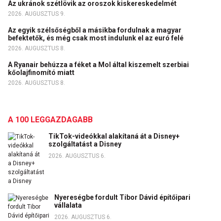
Az ukránok szétlövik az oroszok kiskereskedelmét
2026. AUGUSZTUS 9.
Az egyik szélsőségből a másikba fordulnak a magyar
befektetők, és még csak most indulunk el az euró felé
2026. AUGUSZTUS 8.
A Ryanair behúzza a féket a Mol által kiszemelt szerbiai
kőolajfinomító miatt
2026. AUGUSZTUS 8.
A 100 LEGGAZDAGABB
TikTok-videókkal alakítaná át a Disney+
szolgáltatást a Disney
2026. AUGUSZTUS 6.
Nyereségbe fordult Tibor Dávid építőipari
vállalata
2026. AUGUSZTUS 6.