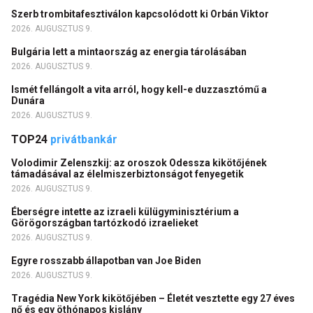
Szerb trombitafesztiválon kapcsolódott ki Orbán Viktor
2026. AUGUSZTUS 9.
Bulgária lett a mintaország az energia tárolásában
2026. AUGUSZTUS 9.
Ismét fellángolt a vita arról, hogy kell-e duzzasztómű a
Dunára
2026. AUGUSZTUS 9.
TOP24
privátbankár
Volodimir Zelenszkij: az oroszok Odessza kikötőjének
támadásával az élelmiszerbiztonságot fenyegetik
2026. AUGUSZTUS 9.
Éberségre intette az izraeli külügyminisztérium a
Görögországban tartózkodó izraelieket
2026. AUGUSZTUS 9.
Egyre rosszabb állapotban van Joe Biden
2026. AUGUSZTUS 9.
Tragédia New York kikötőjében – Életét vesztette egy 27 éves
nő és egy öthónapos kislány