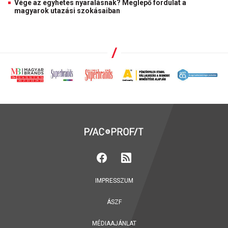
Vége az egyhetes nyaralásnak? Meglepő fordulat a
magyarok utazási szokásaiban
IMPRESSZUM
ÁSZF
MÉDIAAJÁNLAT