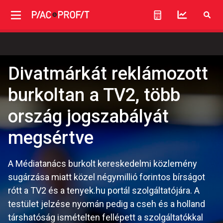
Divatmárkát reklámozott
burkoltan a TV2, több
ország jogszabályát
megsértve
A Médiatanács burkolt kereskedelmi közlemény
sugárzása miatt közel négymillió forintos bírságot
rótt a TV2 és a tenyek.hu portál szolgáltatójára. A
testület jelzése nyomán pedig a cseh és a holland
társhatóság ismételten fellépett a szolgáltatókkal