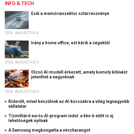
INFO & TECH
Esik a memóriaszektor sztárrészvénye
2026. AUGUSZTUS 6.
Irány a home office, ezt kérik a cégektől
2026. AUGUSZTUS 3.
Olcsó AI-modell érkezett, amely komoly kihívást
jelenthet a nagyoknak
2026. AUGUSZTUS 3.
Kiderült, mivel készülnek az AI-korszakra a világ legnagyobb
vállalatai
Tízmilliárd eurós AI-program indul: a kkv-k előtt is új
lehetőségek nyílnak
A Samsung megkongatta a vészharangot