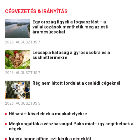
CÉGVEZETÉS & IRÁNYÍTÁS
Egy ország figyeli a fogyasztást – a
vállalkozások menthetik meg az esti
áramcsúcsokat
2026. AUGUSZTUS 7.
Lecsap a hatóság a gyrososokra és a
sushiéttermekre
2026. AUGUSZTUS 7.
Rég nem látott fordulat a családi cégeknél
2026. AUGUSZTUS 5.
Hőhatárt követelnek a munkahelyekre
Megkongatták a vészharangot Paks miatt: így segíthetnek a
cégek
Irány a home office, ezt kérik a cégektől