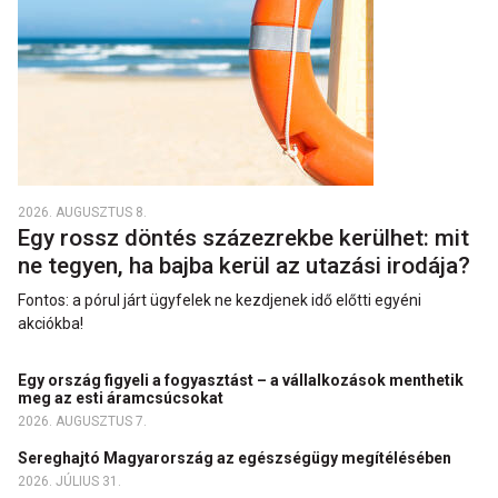
2026. AUGUSZTUS 8.
Egy rossz döntés százezrekbe kerülhet: mit
ne tegyen, ha bajba kerül az utazási irodája?
Fontos: a pórul járt ügyfelek ne kezdjenek idő előtti egyéni
akciókba!
Egy ország figyeli a fogyasztást – a vállalkozások menthetik
meg az esti áramcsúcsokat
2026. AUGUSZTUS 7.
Sereghajtó Magyarország az egészségügy megítélésében
2026. JÚLIUS 31.