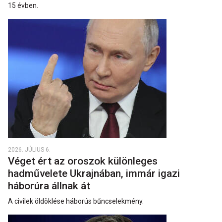
15 évben.
2026. JÚLIUS 6.
Véget ért az oroszok különleges
hadművelete Ukrajnában, immár igazi
háborúra állnak át
A civilek öldöklése háborús bűncselekmény.