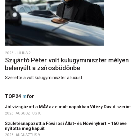
2026. JÚLIUS 2.
Szijjártó Péter volt külügyminiszter mélyen
belenyúlt a zsírosbödönbe
Szerette a volt külügyminiszter a luxust.
TOP24
m
for
Jól vizsgázott a MÁV az elmúlt napokban Vitézy Dávid szerint
2026. AUGUSZTUS 9.
Születésnapozott a Fővárosi Állat- és Növénykert – 160 éve
nyitotta meg kapuit
2026. AUGUSZTUS 9.