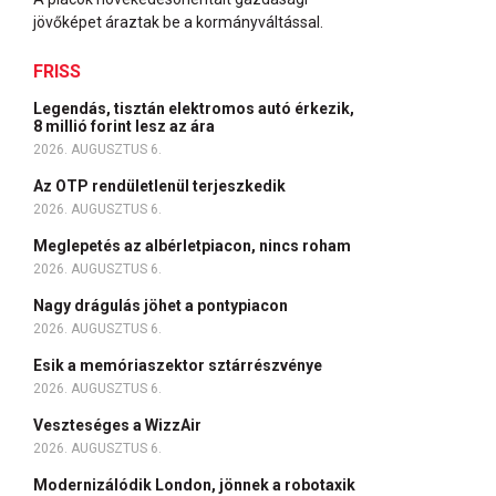
jövőképet áraztak be a kormányváltással.
FRISS
Legendás, tisztán elektromos autó érkezik,
8 millió forint lesz az ára
2026. AUGUSZTUS 6.
Az OTP rendületlenül terjeszkedik
2026. AUGUSZTUS 6.
Meglepetés az albérletpiacon, nincs roham
2026. AUGUSZTUS 6.
Nagy drágulás jöhet a pontypiacon
2026. AUGUSZTUS 6.
Esik a memóriaszektor sztárrészvénye
2026. AUGUSZTUS 6.
Veszteséges a WizzAir
2026. AUGUSZTUS 6.
Modernizálódik London, jönnek a robotaxik