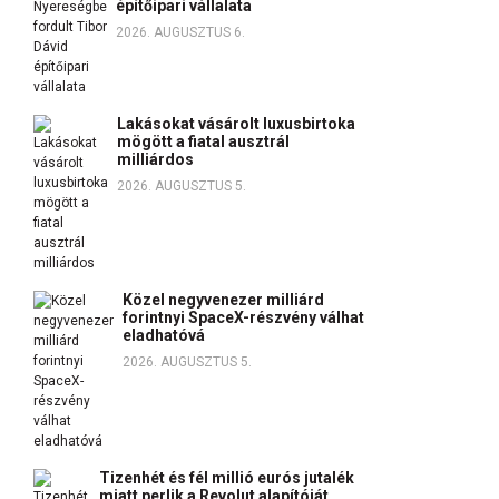
építőipari vállalata
2026. AUGUSZTUS 6.
Lakásokat vásárolt luxusbirtoka
mögött a fiatal ausztrál
milliárdos
2026. AUGUSZTUS 5.
Közel negyvenezer milliárd
forintnyi SpaceX-részvény válhat
eladhatóvá
2026. AUGUSZTUS 5.
Tizenhét és fél millió eurós jutalék
miatt perlik a Revolut alapítóját