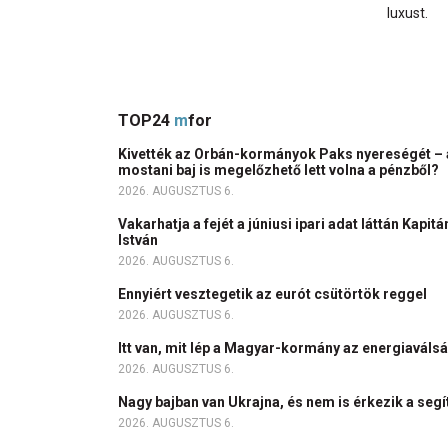
luxust.
TOP24
m
for
Kivették az Orbán-kormányok Paks nyereségét – 
mostani baj is megelőzhető lett volna a pénzből?
2026. AUGUSZTUS 6.
Vakarhatja a fejét a júniusi ipari adat láttán Kapitá
István
2026. AUGUSZTUS 6.
Ennyiért vesztegetik az eurót csütörtök reggel
2026. AUGUSZTUS 6.
Itt van, mit lép a Magyar-kormány az energiaváls
2026. AUGUSZTUS 6.
Nagy bajban van Ukrajna, és nem is érkezik a seg
2026. AUGUSZTUS 6.