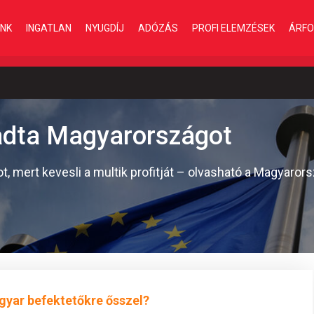
INK
INGATLAN
NYUGDÍJ
ADÓZÁS
PROFI ELEMZÉSEK
ÁRFO
dta Magyarországot
 mert kevesli a multik profitját – olvasható a Magyaro
gyar befektetőkre ősszel?