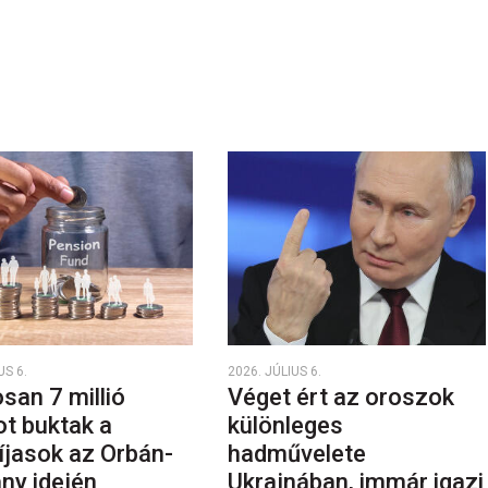
US 6.
2026. JÚLIUS 6.
san 7 millió
Véget ért az oroszok
ot buktak a
különleges
íjasok az Orbán-
hadművelete
ny idején
Ukrajnában, immár igazi