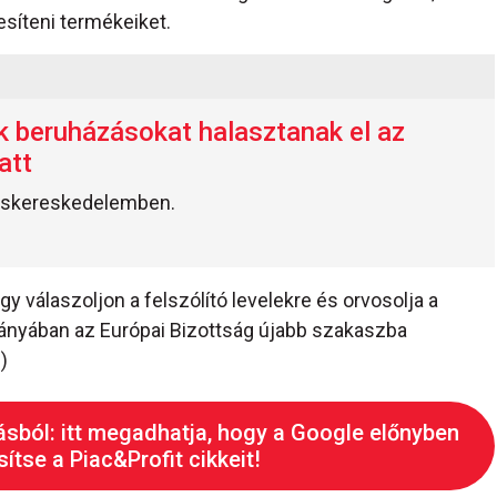
síteni termékeiket.
 beruházásokat halasztanak el az
att
kiskereskedelemben.
y válaszoljon a felszólító levelekre és orvosolja a
hiányában az Európai Bizottság újabb szakaszba
)
ásból: itt megadhatja, hogy a Google előnyben
ítse a Piac&Profit cikkeit!