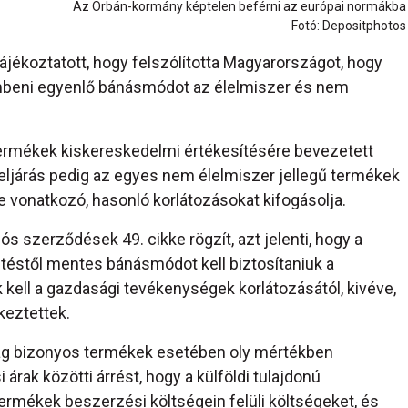
Az Orbán-kormány képtelen beférni az európai normákba
Fotó: Depositphotos
ájékoztatott, hogy felszólította Magyarországot, hogy
embeni egyenlő bánásmódot az élelmiszer és nem
 termékek kiskereskedelmi értékesítésére bevezetett
 eljárás pedig az egyes nem élelmiszer jellegű termékek
e vonatkozó, hasonló korlátozásokat kifogásolja.
s szerződések 49. cikke rögzít, azt jelenti, hogy a
éstől mentes bánásmódot kell biztosítaniuk a
 kell a gazdasági tevékenységek korlátozásától, kivéve,
keztettek.
zág bizonyos termékek esetében oly mértékben
árak közötti árrést, hogy a külföldi tulajdonú
ermékek beszerzési költségein felüli költségeket, és