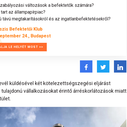
szabályozási változások a befektetők számára?
tart az állampapírpiac?
távú megtakarításokról és az ingatlanbefektetésekről?
szis Befektetői Klub
zeptember 24., Budapest
ALJA LE HELYÉT MOST >>
levél küldésével két kötelezettségszegési eljárást
tulajdonú vállalkozásokat érintő árréskorlátozások miatt
ület.