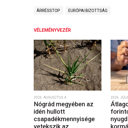
ÁRRÉSSTOP
EURÓPAI BIZOTTSÁG
VÉLEMÉNYVEZÉR
2026. AUGUSZTUS 4.
2026. JÚLI
Nógrád megyében az
Átlago
idén hullott
forint
csapadékmennyisége
nyugd
vetekszik az
kormá