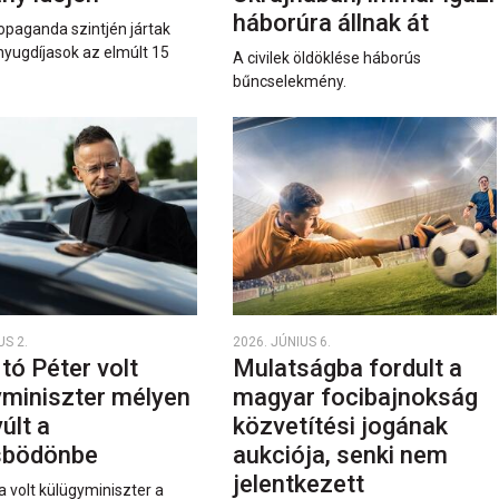
háborúra állnak át
opaganda szintjén jártak
nyugdíjasok az elmúlt 15
A civilek öldöklése háborús
bűncselekmény.
US 2.
2026. JÚNIUS 6.
rtó Péter volt
Mulatságba fordult a
yminiszter mélyen
magyar focibajnokság
últ a
közvetítési jogának
sbödönbe
aukciója, senki nem
jelentkezett
a volt külügyminiszter a