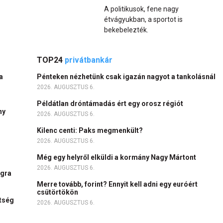
A politikusok, fene nagy
étvágyukban, a sportot is
bekebelezték.
TOP24
privátbankár
a
Pénteken nézhetünk csak igazán nagyot a tankolásnál
2026. AUGUSZTUS 6.
Példátlan dróntámadás ért egy orosz régiót
ny
2026. AUGUSZTUS 6.
Kilenc centi: Paks megmenkült?
2026. AUGUSZTUS 6.
Még egy helyről elküldi a kormány Nagy Mártont
2026. AUGUSZTUS 6.
ágra
Merre tovább, forint? Ennyit kell adni egy euróért
csütörtökön
ítség
2026. AUGUSZTUS 6.