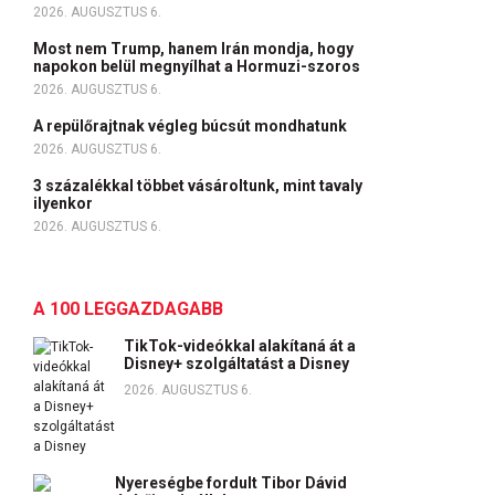
2026. AUGUSZTUS 6.
Most nem Trump, hanem Irán mondja, hogy
napokon belül megnyílhat a Hormuzi-szoros
2026. AUGUSZTUS 6.
A repülőrajtnak végleg búcsút mondhatunk
2026. AUGUSZTUS 6.
3 százalékkal többet vásároltunk, mint tavaly
ilyenkor
2026. AUGUSZTUS 6.
A 100 LEGGAZDAGABB
TikTok-videókkal alakítaná át a
Disney+ szolgáltatást a Disney
2026. AUGUSZTUS 6.
Nyereségbe fordult Tibor Dávid