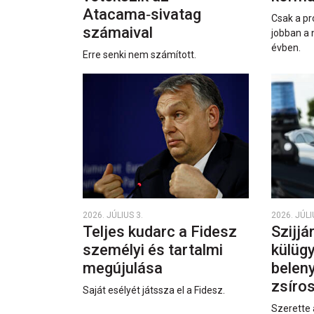
Atacama‑sivatag
Csak a pr
számaival
jobban a 
évben.
Erre senki nem számított.
2026. JÚLIUS 3.
2026. JÚLI
Teljes kudarc a Fidesz
Szijjá
személyi és tartalmi
külüg
megújulása
beleny
zsíro
Saját esélyét játssza el a Fidesz.
Szerette 