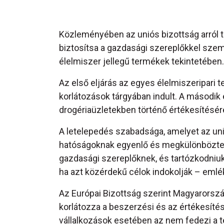
Közleményében az uniós bizottság arról t
biztosítsa a gazdasági szereplőkkel sz
élelmiszer jellegű termékek tekintetében.
Az első eljárás az egyes élelmiszeripari
korlátozások tárgyában indult. A második
drogériaüzletekben történő értékesítésér
A letelepedés szabadsága, amelyet az unió
hatóságoknak egyenlő és megkülönböztet
gazdasági szereplőknek, és tartózkodniuk
ha azt közérdekű célok indokolják – emlé
Az Európai Bizottság szerint Magyarors
korlátozza a beszerzési és az értékesítési 
vállalkozások esetében az nem fedezi a t