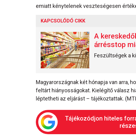
emiatt kénytelenek veszteségesen értéke
KAPCSOLÓDÓ CIKK
A kereskedők
árrésstop mi
Feszültségek a 
Magyarországnak két hónapja van arra, hog
feltárt hiányosságokat. Kielégítő válasz 
léptetheti az eljárást – tájékoztattak. (MTI
Tájékozódjon hiteles forr
részes