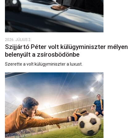
2026. JÚLIUS 2.
Szijjártó Péter volt külügyminiszter mélyen
belenyúlt a zsírosbödönbe
Szerette a volt külügyminiszter a luxust.