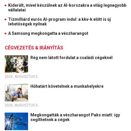
Kiderült, mivel készülnek az AI-korszakra a világ legnagyobb
vállalatai
Tízmilliárd eurós AI-program indul: a kkv-k előtt is új
lehetőségek nyílnak
A Samsung megkongatta a vészharangot
CÉGVEZETÉS & IRÁNYÍTÁS
Rég nem látott fordulat a családi cégeknél
2026. AUGUSZTUS 5.
Hőhatárt követelnek a munkahelyekre
2026. AUGUSZTUS 5.
Megkongatták a vészharangot Paks miatt: így
segíthetnek a cégek