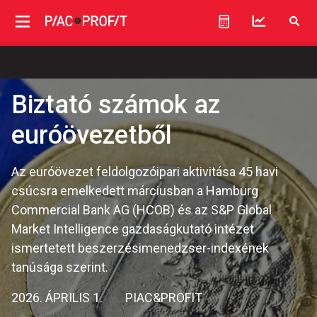
Biztató számok az
euróövezetből
Az euróövezet feldolgozóipari aktivitása 45 havi
csúcsra emelkedett márciusban a Hamburg
Commercial Bank AG (HCOB) és az S&P Global
Market Intelligence gazdaságkutató intézet
ismertetett beszerzésimenedzser-indexének
tanúsága szerint.
2026. ÁPRILIS 1.
PIAC&PROFIT