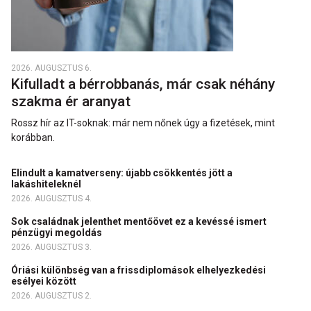
2026. AUGUSZTUS 6.
Kifulladt a bérrobbanás, már csak néhány
szakma ér aranyat
Rossz hír az IT-soknak: már nem nőnek úgy a fizetések, mint
korábban.
Elindult a kamatverseny: újabb csökkentés jött a
lakáshiteleknél
2026. AUGUSZTUS 4.
Sok családnak jelenthet mentőövet ez a kevéssé ismert
pénzügyi megoldás
2026. AUGUSZTUS 3.
Óriási különbség van a frissdiplomások elhelyezkedési
esélyei között
2026. AUGUSZTUS 2.