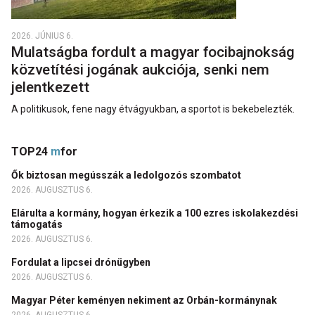
2026. JÚNIUS 6.
Mulatságba fordult a magyar focibajnokság
közvetítési jogának aukciója, senki nem
jelentkezett
A politikusok, fene nagy étvágyukban, a sportot is bekebelezték.
TOP24
m
for
Ők biztosan megússzák a ledolgozós szombatot
2026. AUGUSZTUS 6.
Elárulta a kormány, hogyan érkezik a 100 ezres iskolakezdési
támogatás
2026. AUGUSZTUS 6.
Fordulat a lipcsei drónügyben
2026. AUGUSZTUS 6.
Magyar Péter keményen nekiment az Orbán-kormánynak