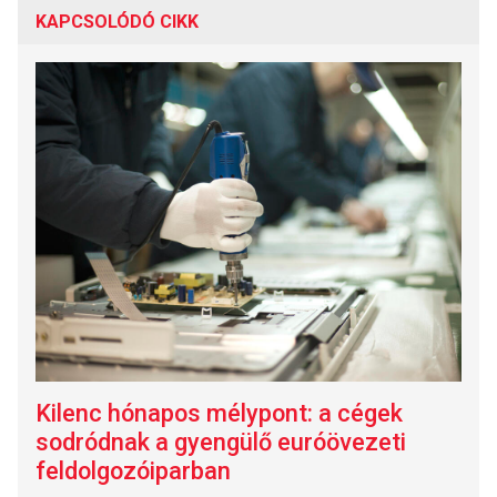
KAPCSOLÓDÓ CIKK
Kilenc hónapos mélypont: a cégek
sodródnak a gyengülő euróövezeti
feldolgozóiparban