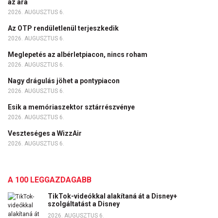
az ára
2026. AUGUSZTUS 6.
Az OTP rendületlenül terjeszkedik
2026. AUGUSZTUS 6.
Meglepetés az albérletpiacon, nincs roham
2026. AUGUSZTUS 6.
Nagy drágulás jöhet a pontypiacon
2026. AUGUSZTUS 6.
Esik a memóriaszektor sztárrészvénye
2026. AUGUSZTUS 6.
Veszteséges a WizzAir
2026. AUGUSZTUS 6.
A 100 LEGGAZDAGABB
TikTok-videókkal alakítaná át a Disney+
szolgáltatást a Disney
2026. AUGUSZTUS 6.