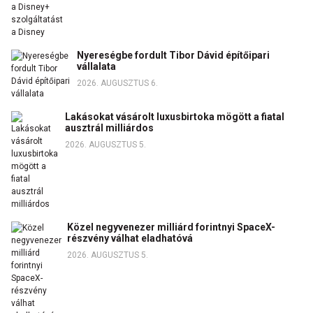
Nyereségbe fordult Tibor Dávid építőipari
vállalata
2026. AUGUSZTUS 6.
Lakásokat vásárolt luxusbirtoka mögött a fiatal
ausztrál milliárdos
2026. AUGUSZTUS 5.
Közel negyvenezer milliárd forintnyi SpaceX-
részvény válhat eladhatóvá
2026. AUGUSZTUS 5.