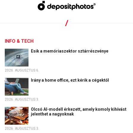
INFO & TECH
Esik a memóriaszektor sztárrészvénye
2026. AUGUSZTUS 6.
Irány a home office, ezt kérik a cégektől
2026. AUGUSZTUS 3.
Olcsó AI-modell érkezett, amely komoly kihívást
jelenthet a nagyoknak
2026. AUGUSZTUS 3.