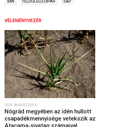
BMI
FELDOLGOZÓIPAR
S&P
VÉLEMÉNYVEZÉR
2026. AUGUSZTUS 4.
Nógrád megyében az idén hullott
csapadékmennyisége vetekszik az
Atacama‑sivatag számaival