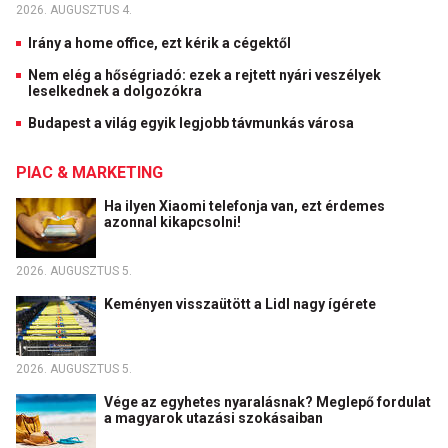
2026. AUGUSZTUS 4.
Irány a home office, ezt kérik a cégektől
Nem elég a hőségriadó: ezek a rejtett nyári veszélyek
leselkednek a dolgozókra
Budapest a világ egyik legjobb távmunkás városa
PIAC & MARKETING
Ha ilyen Xiaomi telefonja van, ezt érdemes
azonnal kikapcsolni!
2026. AUGUSZTUS 5.
Keményen visszaütött a Lidl nagy ígérete
2026. AUGUSZTUS 5.
Vége az egyhetes nyaralásnak? Meglepő fordulat
a magyarok utazási szokásaiban