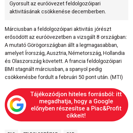
Gyorsult az euróövezet feldolgozóipari
aktivitásának csökkenése decemberben.
Márciusban a feldolgozóipari aktivitás jórészt
erősödött az euróövezetben a vizsgált 8 országban:
A mutató Görögországban állt a legmagasabban,
amelyet Írország, Ausztria, Németország, Hollandia
és Olaszország követett. A francia feldolgozóipari
BMI stagnált márciusban, a spanyol pedig
csökkenésbe fordult a februári 50 pont után. (MTI)
Tájékozódjon hiteles forrásból: itt
megadhatja, hogy a Google
előnyben részesítse a Piac&Profit
cikkeit!