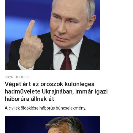
2026. JÚLIUS 6.
Véget ért az oroszok különleges
hadművelete Ukrajnában, immár igazi
háborúra állnak át
A civilek öldöklése háborús bűncselekmény.