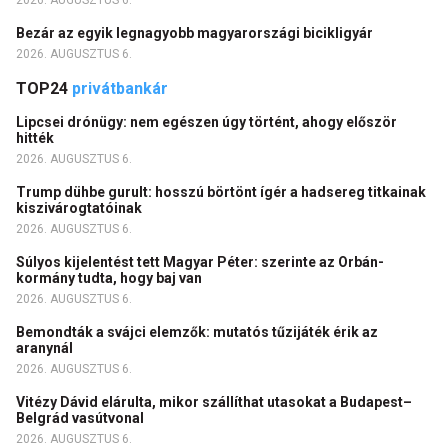
2026. AUGUSZTUS 6.
Bezár az egyik legnagyobb magyarországi bicikligyár
2026. AUGUSZTUS 6.
TOP24
privátbankár
Lipcsei drónügy: nem egészen úgy történt, ahogy először
hitték
2026. AUGUSZTUS 6.
Trump dühbe gurult: hosszú börtönt ígér a hadsereg titkainak
kiszivárogtatóinak
2026. AUGUSZTUS 6.
Súlyos kijelentést tett Magyar Péter: szerinte az Orbán-
kormány tudta, hogy baj van
2026. AUGUSZTUS 6.
Bemondták a svájci elemzők: mutatós tűzijáték érik az
aranynál
2026. AUGUSZTUS 6.
Vitézy Dávid elárulta, mikor szállíthat utasokat a Budapest–
Belgrád vasútvonal
2026. AUGUSZTUS 6.