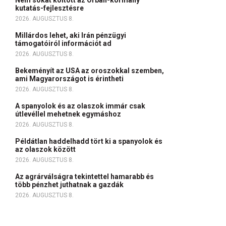
Nem sokat költött az Orbán-kormány
kutatás-fejlesztésre
2026. AUGUSZTUS 8.
Millárdos lehet, aki Irán pénzügyi
támogatóiról információt ad
2026. AUGUSZTUS 8.
Bekeményít az USA az oroszokkal szemben,
ami Magyarországot is érintheti
2026. AUGUSZTUS 8.
A spanyolok és az olaszok immár csak
útlevéllel mehetnek egymáshoz
2026. AUGUSZTUS 8.
Példátlan haddelhadd tört ki a spanyolok és
az olaszok között
2026. AUGUSZTUS 8.
Az agrárválságra tekintettel hamarabb és
több pénzhet juthatnak a gazdák
2026. AUGUSZTUS 8.