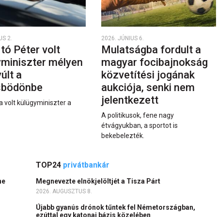
US 2.
2026. JÚNIUS 6.
rtó Péter volt
Mulatságba fordult a
yminiszter mélyen
magyar focibajnokság
últ a
közvetítési jogának
sbödönbe
aukciója, senki nem
jelentkezett
a volt külügyminiszter a
A politikusok, fene nagy
étvágyukban, a sportot is
bekebelezték.
TOP24
privátbankár
ne
Megnevezte elnökjelöltjét a Tisza Párt
2026. AUGUSZTUS 8.
Újabb gyanús drónok tűntek fel Németországban,
ezúttal egy katonai bázis közelében