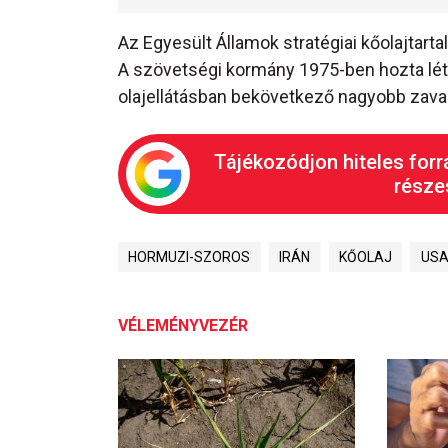
Az Egyesült Államok stratégiai kőolajtarta
A szövetségi kormány 1975-ben hozta lét
olajellátásban bekövetkező nagyobb zavar
Tájékozódjon hiteles forr
részes
HORMUZI-SZOROS
IRÁN
KŐOLAJ
US
VÉLEMÉNYVEZÉR