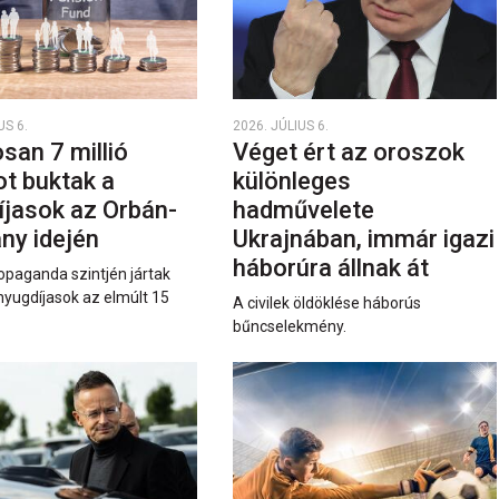
US 6.
2026. JÚLIUS 6.
san 7 millió
Véget ért az oroszok
ot buktak a
különleges
íjasok az Orbán-
hadművelete
ny idején
Ukrajnában, immár igazi
háborúra állnak át
opaganda szintjén jártak
nyugdíjasok az elmúlt 15
A civilek öldöklése háborús
bűncselekmény.