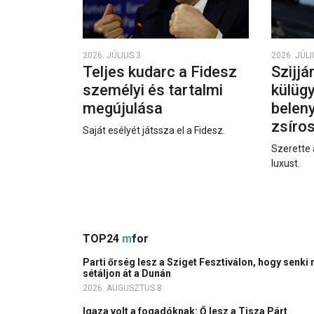
2026. JÚLIUS 3.
2026. JÚLI
Teljes kudarc a Fidesz
Szijjá
személyi és tartalmi
külüg
megújulása
beleny
zsíro
Saját esélyét játssza el a Fidesz.
Szerette 
luxust.
TOP24
m
for
Parti őrség lesz a Sziget Fesztiválon, hogy senki 
sétáljon át a Dunán
2026. AUGUSZTUS 8.
Igaza volt a fogadóknak: Ő lesz a Tisza Párt