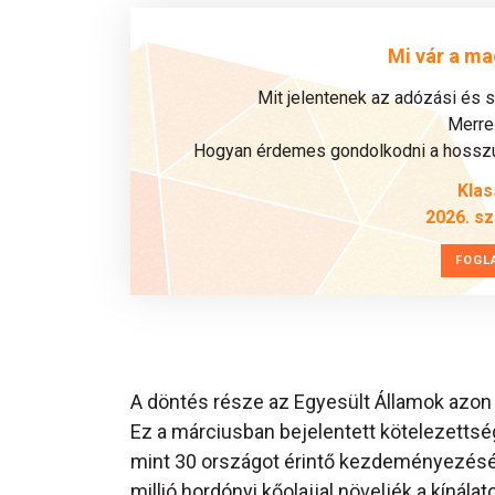
Mi vár a ma
Mit jelentenek az adózási és 
Merre 
Hogyan érdemes gondolkodni a hosszú 
Klas
2026. s
FOGL
A döntés része az Egyesült Államok azon íg
Ez a márciusban bejelentett kötelezetts
mint 30 országot érintő kezdeményezésén
millió hordónyi kőolajjal növeljék a kínálato