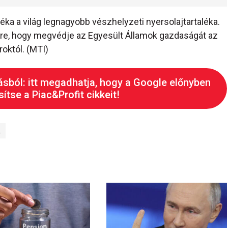
léka a világ legnagyobb vészhelyzeti nyersolajtartaléka.
re, hogy megvédje az Egyesült Államok gazdaságát az
októl. (MTI)
ásból: itt megadhatja, hogy a Google előnyben
ítse a Piac&Profit cikkeit!
A