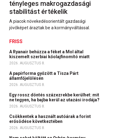
tényleges makrogazdasági
stabilitást értékelik
A piacok növekedésorientált gazdasági
jövőképet áraztak be a kormányváltással.
FRISS
A Ryanair behúzza a féket a Mol által
kiszemelt szerbiai kőolajfinomító miatt
2026. AUGUSZTUS 8.
A papírforma győzött a Tisza Párt
államfőjelölésén
2026. AUGUSZTUS 8.
Egy rossz döntés százezrekbe kerülhet: mit
ne tegyen, ha bajba kerül az utazási irodája?
2026. AUGUSZTUS 8.
Csökkentek a használt autóárak a forint
erősödése következtében
2026. AUGUSZTUS 8.