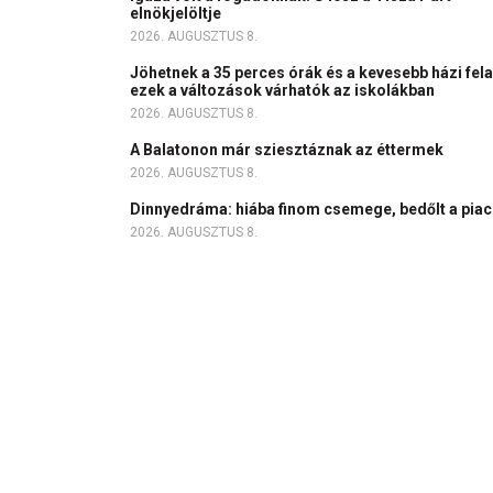
elnökjelöltje
2026. AUGUSZTUS 8.
Jöhetnek a 35 perces órák és a kevesebb házi fela
ezek a változások várhatók az iskolákban
2026. AUGUSZTUS 8.
A Balatonon már sziesztáznak az éttermek
2026. AUGUSZTUS 8.
Dinnyedráma: hiába finom csemege, bedőlt a pia
2026. AUGUSZTUS 8.