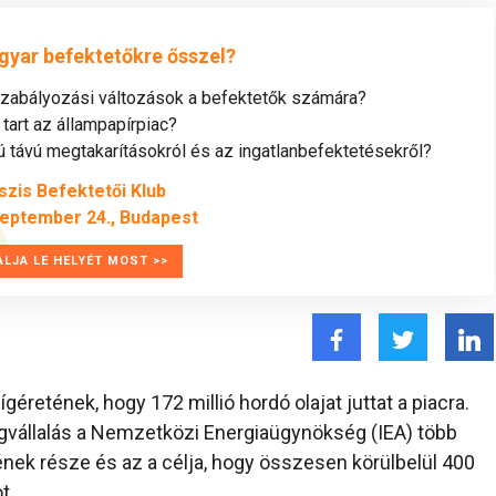
gyar befektetőkre ősszel?
szabályozási változások a befektetők számára?
tart az állampapírpiac?
távú megtakarításokról és az ingatlanbefektetésekről?
szis Befektetői Klub
zeptember 24., Budapest
ALJA LE HELYÉT MOST >>
éretének, hogy 172 millió hordó olajat juttat a piacra.
égvállalás a Nemzetközi Energiaügynökség (IEA) több
ek része és az a célja, hogy összesen körülbelül 400
t.