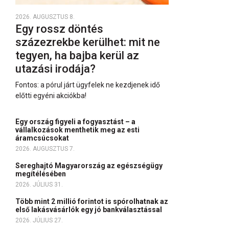
2026. AUGUSZTUS 8.
Egy rossz döntés
százezrekbe kerülhet: mit ne
tegyen, ha bajba kerül az
utazási irodája?
Fontos: a pórul járt ügyfelek ne kezdjenek idő
előtti egyéni akciókba!
Egy ország figyeli a fogyasztást – a
vállalkozások menthetik meg az esti
áramcsúcsokat
2026. AUGUSZTUS 7.
Sereghajtó Magyarország az egészségügy
megítélésében
2026. JÚLIUS 31.
Több mint 2 millió forintot is spórolhatnak az
első lakásvásárlók egy jó bankválasztással
2026. JÚLIUS 27.