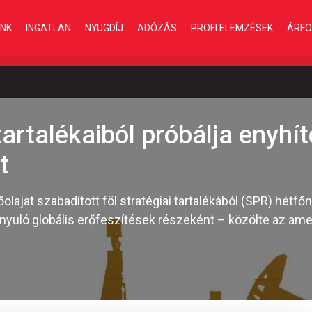
INK
INGATLAN
NYUGDÍJ
ADÓZÁS
PROFI ELEMZÉSEK
ÁRFO
tartalékaiból próbálja enyhít
t
olajat szabadított föl stratégiai tartalékából (SPR) hétf
rányuló globális erőfeszítések részeként – közölte az ame