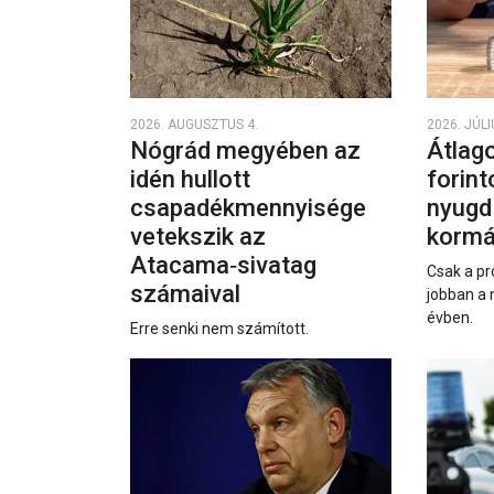
2026. AUGUSZTUS 4.
2026. JÚLI
Nógrád megyében az
Átlago
idén hullott
forint
csapadékmennyisége
nyugd
vetekszik az
kormá
Atacama‑sivatag
Csak a pr
számaival
jobban a 
évben.
Erre senki nem számított.