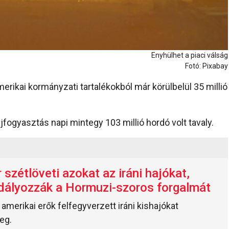
Enyhülhet a piaci válság
Fotó: Pixabay
erikai kormányzati tartalékokból már körülbelül 35 millió
jfogyasztás napi mintegy 103 millió hordó volt tavaly.
szétlöveti azokat az iráni hajókat,
dályozzák a Hormuzi-szoros forgalmát
amerikai erők felfegyverzett iráni kishajókat
eg.