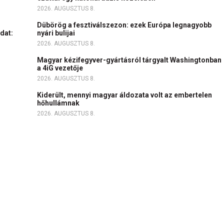
2026. AUGUSZTUS 8.
Dübörög a fesztiválszezon: ezek Európa legnagyobb
dat:
nyári bulijai
2026. AUGUSZTUS 8.
Magyar kézifegyver-gyártásról tárgyalt Washingtonban
a 4iG vezetője
2026. AUGUSZTUS 8.
c
Kiderült, mennyi magyar áldozata volt az embertelen
hőhullámnak
2026. AUGUSZTUS 8.