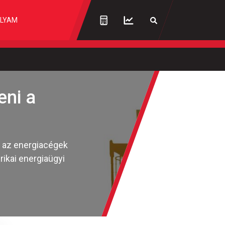
LYAM
eni a
őn az energiacégek
rikai energiaügyi