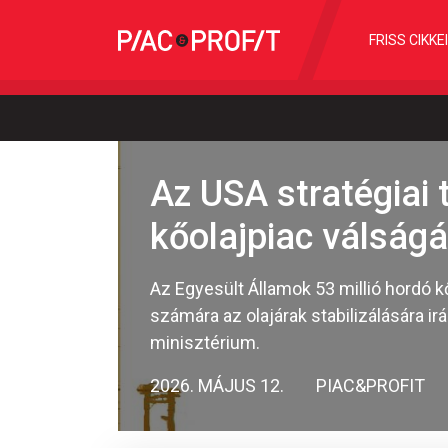
FRISS CIKKE
Az USA stratégiai 
kőolajpiac válságá
Az Egyesült Államok 53 millió hordó kő
számára az olajárak stabilizálására i
minisztérium.
2026. MÁJUS 12.
PIAC&PROFIT