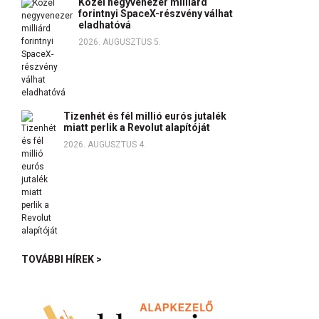
Közel negyvenezer milliárd
forintnyi SpaceX-részvény válhat
eladhatóvá
2026. AUGUSZTUS 5.
Tizenhét és fél millió eurós jutalék
miatt perlik a Revolut alapítóját
2026. AUGUSZTUS 4.
TOVÁBBI HÍREK >