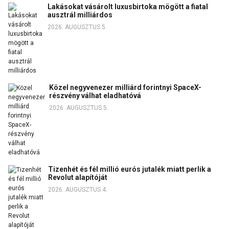
Lakásokat vásárolt luxusbirtoka mögött a fiatal
ausztrál milliárdos
2026. AUGUSZTUS 5.
Közel negyvenezer milliárd forintnyi SpaceX-
részvény válhat eladhatóvá
2026. AUGUSZTUS 5.
Tizenhét és fél millió eurós jutalék miatt perlik a
Revolut alapítóját
2026. AUGUSZTUS 4.