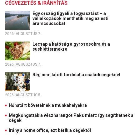
CÉGVEZETÉS & IRÁNYÍTÁS
Egy ország figyeli a fogyasztást – a
vállalkozások menthetik meg az esti
áramcsúcsokat
2026. AUGUSZTUS 7.
Lecsap a hatóság a gyrososokra és a
sushiéttermekre
2026. AUGUSZTUS 7.
Rég nem látott fordulat a családi cégeknél
2026. AUGUSZTUS 5.
Hőhatárt követelnek a munkahelyekre
Megkongatták a vészharangot Paks miatt: így segíthetnek a
cégek
Irány a home office, ezt kérik a cégektől