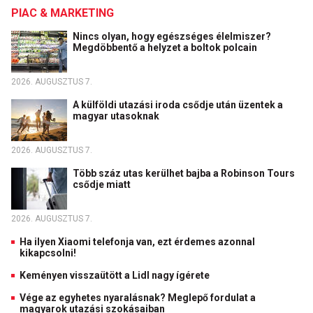
PIAC & MARKETING
Nincs olyan, hogy egészséges élelmiszer?
Megdöbbentő a helyzet a boltok polcain
2026. AUGUSZTUS 7.
A külföldi utazási iroda csődje után üzentek a
magyar utasoknak
2026. AUGUSZTUS 7.
Több száz utas kerülhet bajba a Robinson Tours
csődje miatt
2026. AUGUSZTUS 7.
Ha ilyen Xiaomi telefonja van, ezt érdemes azonnal
kikapcsolni!
Keményen visszaütött a Lidl nagy ígérete
Vége az egyhetes nyaralásnak? Meglepő fordulat a
magyarok utazási szokásaiban