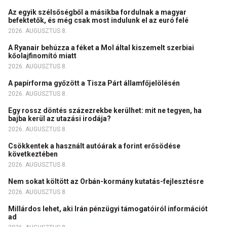
Az egyik szélsőségből a másikba fordulnak a magyar
befektetők, és még csak most indulunk el az euró felé
2026. AUGUSZTUS 8.
A Ryanair behúzza a féket a Mol által kiszemelt szerbiai
kőolajfinomító miatt
2026. AUGUSZTUS 8.
A papírforma győzött a Tisza Párt államfőjelölésén
2026. AUGUSZTUS 8.
Egy rossz döntés százezrekbe kerülhet: mit ne tegyen, ha
bajba kerül az utazási irodája?
2026. AUGUSZTUS 8.
Csökkentek a használt autóárak a forint erősödése
következtében
2026. AUGUSZTUS 8.
Nem sokat költött az Orbán-kormány kutatás-fejlesztésre
2026. AUGUSZTUS 8.
Millárdos lehet, aki Irán pénzügyi támogatóiról információt
ad