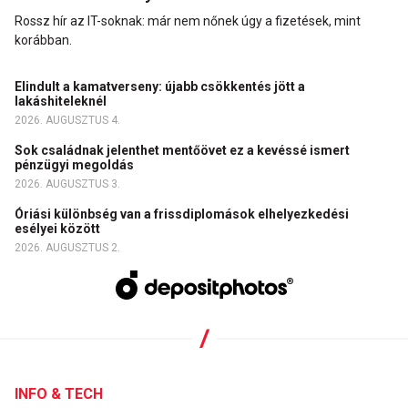
Rossz hír az IT-soknak: már nem nőnek úgy a fizetések, mint
korábban.
Elindult a kamatverseny: újabb csökkentés jött a
lakáshiteleknél
2026. AUGUSZTUS 4.
Sok családnak jelenthet mentőövet ez a kevéssé ismert
pénzügyi megoldás
2026. AUGUSZTUS 3.
Óriási különbség van a frissdiplomások elhelyezkedési
esélyei között
2026. AUGUSZTUS 2.
INFO & TECH