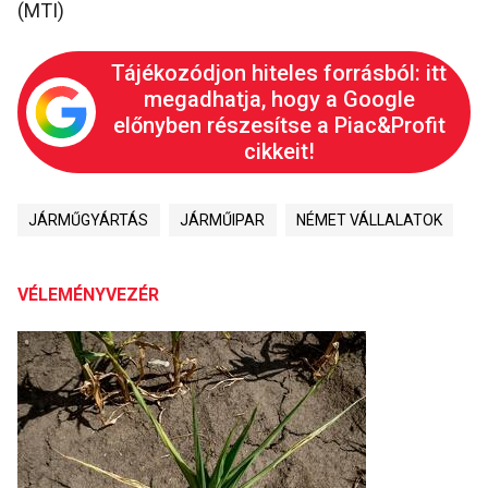
(MTI)
Tájékozódjon hiteles forrásból: itt
megadhatja, hogy a Google
előnyben részesítse a Piac&Profit
cikkeit!
JÁRMŰGYÁRTÁS
JÁRMŰIPAR
NÉMET VÁLLALATOK
VÉLEMÉNYVEZÉR