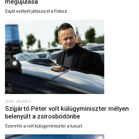
megújulása
Saját esélyét játssza el a Fidesz.
2026. JÚLIUS 2.
Szijjártó Péter volt külügyminiszter mélyen
belenyúlt a zsírosbödönbe
Szerette a volt külügyminiszter a luxust.