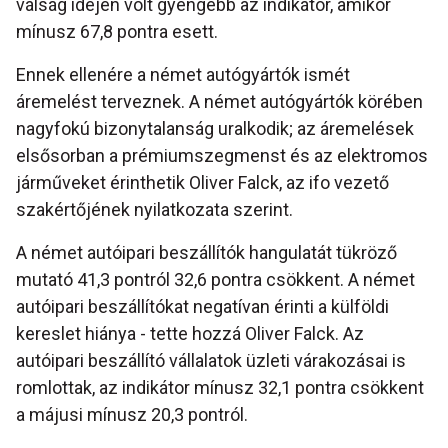
válság idején volt gyengébb az indikátor, amikor
mínusz 67,8 pontra esett.
Ennek ellenére a német autógyártók ismét
áremelést terveznek. A német autógyártók körében
nagyfokú bizonytalanság uralkodik; az áremelések
elsősorban a prémiumszegmenst és az elektromos
járműveket érinthetik Oliver Falck, az ifo vezető
szakértőjének nyilatkozata szerint.
A német autóipari beszállítók hangulatát tükröző
mutató 41,3 pontról 32,6 pontra csökkent. A német
autóipari beszállítókat negatívan érinti a külföldi
kereslet hiánya - tette hozzá Oliver Falck. Az
autóipari beszállító vállalatok üzleti várakozásai is
romlottak, az indikátor mínusz 32,1 pontra csökkent
a májusi mínusz 20,3 pontról.