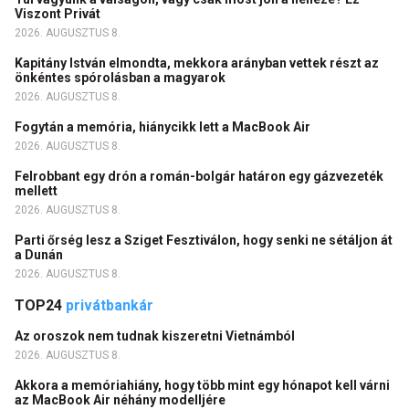
Viszont Privát
2026. AUGUSZTUS 8.
Kapitány István elmondta, mekkora arányban vettek részt az
önkéntes spórolásban a magyarok
2026. AUGUSZTUS 8.
Fogytán a memória, hiánycikk lett a MacBook Air
2026. AUGUSZTUS 8.
Felrobbant egy drón a román-bolgár határon egy gázvezeték
mellett
2026. AUGUSZTUS 8.
Parti őrség lesz a Sziget Fesztiválon, hogy senki ne sétáljon át
a Dunán
2026. AUGUSZTUS 8.
TOP24
privátbankár
Az oroszok nem tudnak kiszeretni Vietnámból
2026. AUGUSZTUS 8.
Akkora a memóriahiány, hogy több mint egy hónapot kell várni
az MacBook Air néhány modelljére