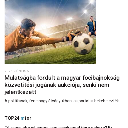
2026. JÚNIUS 6.
Mulatságba fordult a magyar focibajnokság
közvetítési jogának aukciója, senki nem
jelentkezett
A politikusok, fene nagy étvágyukban, a sportot is bekebelezték.
TOP24
m
for
Túl vagyunk a válságon, vagy csak most jön a neheze? Ez