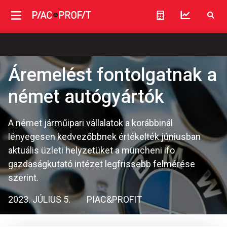
Áremelést fontolgatnak a
német autógyártók
A német járműipari vállalatok a korábbinál
lényegesen kedvezőbbnek értékelték júniusban
aktuális üzleti helyzetüket a müncheni ifo
gazdaságkutató intézet legfrissebb felmérése
szerint.
2023. JÚLIUS 5.
PIAC&PROFIT