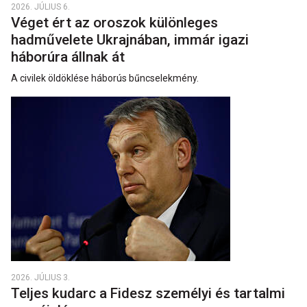
2026. JÚLIUS 6.
Véget ért az oroszok különleges
hadművelete Ukrajnában, immár igazi
háborúra állnak át
A civilek öldöklése háborús bűncselekmény.
2026. JÚLIUS 3.
Teljes kudarc a Fidesz személyi és tartalmi