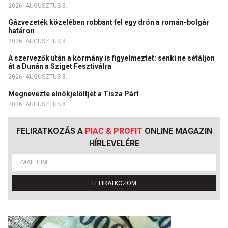
2026. AUGUSZTUS 8.
Gázvezeték közelében robbant fel egy drón a román-bolgár
határon
2026. AUGUSZTUS 8.
A szervezők után a kormány is figyelmeztet: senki ne sétáljon
át a Dunán a Sziget Fesztiválra
2026. AUGUSZTUS 8.
Megnevezte elnökjelöltjét a Tisza Párt
2026. AUGUSZTUS 8.
FELIRATKOZÁS A
PIAC & PROFIT
ONLINE MAGAZIN
HÍRLEVELÉRE
FELIRATKOZOM