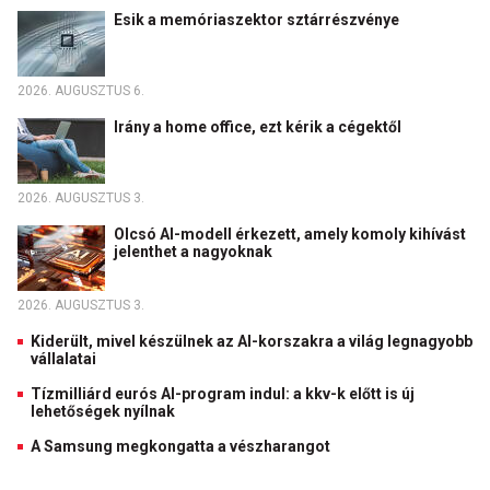
Esik a memóriaszektor sztárrészvénye
2026. AUGUSZTUS 6.
Irány a home office, ezt kérik a cégektől
2026. AUGUSZTUS 3.
Olcsó AI-modell érkezett, amely komoly kihívást
jelenthet a nagyoknak
2026. AUGUSZTUS 3.
Kiderült, mivel készülnek az AI-korszakra a világ legnagyobb
vállalatai
Tízmilliárd eurós AI-program indul: a kkv-k előtt is új
lehetőségek nyílnak
A Samsung megkongatta a vészharangot